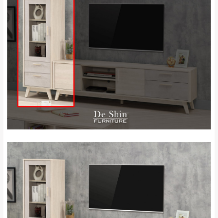
地區恕無法提供運送 (詳見運送規章)。
台北
無
雙溪、貢寮、烏
配送範圍：
來、平溪、九份、
苗栗至基隆；其它地區暫不開放，如因特殊
石門、林口 下福
＊A108產品另收運費
地型限制(山區、鄉、鎮、村)、樓梯太小、無
里、新店山區、三
新北
法搬運上樓等因素，導致無法配送，
本公司
峽山區、石碇、坪
保有出貨的權利。
林、福隆、淡水山
保護物流人員的工作安全，賣家無提供吊掛
區、北投湖山路、
服務，若需以吊車或其他的吊掛方式吊運，
深坑山區
費用將由買方自行支付。
$ 9,000以上：免
因大型傢俱有組裝、配送的問題，並非一般
運費
快速到貨商品，無法指定特定時間送達，司
基隆
$ 9,000以下：
基隆山區
機當天到貨前皆會再與您通知，讓你不用整
NT$500元
天在家等貨，以節省您的寶貴時間。
＊A108產品另收運費
由於百貨公司配送較為不易，故暫無法配送
$ 9,000以上：免
至百貨公司內部。
卓蘭鎮、三灣、通
運費