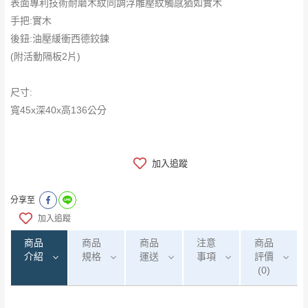
表面專利技術耐磨木紋同調浮雕壓紋觸感猶如實木
手把:實木
後鈕:油壓緩衝西德鉸鍊
(附活動隔板2片)
尺寸:
寬45x深40x高136公分
加入追蹤
分享至
加入追蹤
商品
商品
商品
注意
商品
介紹
規格
運送
事項
評價
(0)