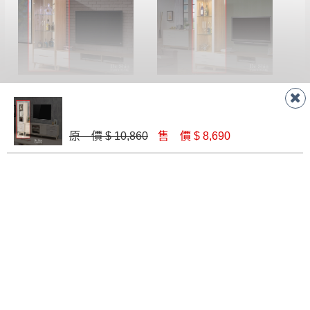
件短缺，則維修、搬運費用，需由消費者自
再與您通知，讓您不用整天在家等貨，以免浪費你的
行吸收(另事先與消費者報價，消費者同意將
寶貴時間。
會進行維修)。
如遇自然災害、政府宣布之災害警報等不可抗力情
到貨7日內為鑑賞期(注意:鑑賞期非試用期)，
事，而危及運送人員輸送之安全，本司得視狀況延後
若非商品品質瑕疵問題於鑑賞期內退貨之情
或停止運送服務。
肯詩特烤白2尺展示櫃(521)
金詩涵2尺展示櫃(820)
形，我們需酌收退貨運費。
百貨公司配送暫無法配合開店前、閉店後時段，並送
$ 9,500
$ 9,500
如欲放置營業場所及公開場合之商品則無享
至百貨公司卸貨區為限，恕無法送至指定樓面。
《 如
有商品一年保固之服務。
原 價 $ 10,860
售 價 $ 8,690
遇百貨周年慶期間，恕暫停百貨公司相關運送 》
無回收家具服務，若需回收家俱可聯絡當地請清潔隊
▪️
訂單成立
時請儘速於三日內完成付款，
交易恕不
回收,免付費清運專線：0800-085-717
殺價，商品均已最低價格售出
，且在特定時日會給
予折扣，請密切注意。
聯絡客服
▪️
三
日內若未接獲您的匯款或轉帳通知，商品將不
予保留(訂單自動取消)。
▪️
無回收家具服務，若需回收家具可聯絡當地請清
潔隊回收,免付費清運專線：0800-085-717。
線 上
AM 9:30-PM 6:30
門 市
AM 9:30-PM 9:30