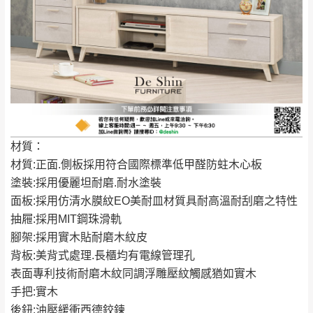
霄山區、西湖、泰
苗栗
$ 9,000以下：
安鄉、大湖鄉、頭
發票寄送：
NT$500元
屋、獅潭鄉
若您選擇三聯式或索取兩聯式發票，發票將於商品
＊A108產品另收運費
完成出貨15個工作天另行寄出，另外約加上2~7個
工作天內送達，如遇國定假日將順延寄送。
配送天數：5~14天
到貨時間：指定送貨日當天以電話聯絡確認
退換貨說明：
若收到不良品，請於到貨日起七日內通知本
｜周（一）配送部門固定公休無送貨｜
材質：
公司客服人員，我們將為您更換新品，運費
材質:正面.側板採用符合國際標準低甲醛防蛀木心板
皆由本站負責，所有退回及換貨之商品必須
台北市、新北市地區固定每周(三)、(日)兩天收送貨
塗裝:採用優麗坦耐磨.耐水塗裝
是全新狀態且完整包裝，床墊、床包、枕頭
面板:採用仿清水膜紋EO美耐皿材質具耐高溫耐刮磨之特性
類產品需為未拆封狀態(請保持商品、附件、
抽屜:採用MIT鋼珠滑軌
包裝、廠商紙及所有附隨文件或資料之完整
暫無配送地區
：
彰化、南投、雲林、嘉義、台南、高
腳架:採用實木貼耐磨木紋皮
性)，若未依照上述方式處理，恕無法接受退
雄、屏東、宜蘭、 花蓮、台東、金門、馬祖、澎湖地區
背板:美背式處理.長櫃均有電線管理孔
貨。
（可於LINE線上詢問 →
@dershin
）
表面專利技術耐磨木紋同調浮雕壓紋觸感猶如實木
由於透過電腦螢幕選購商品，可能會因個人
手把:實木
電腦螢幕的設定色差或解析度等因素， 與實
後鈕:油壓緩衝西德鉸鍊