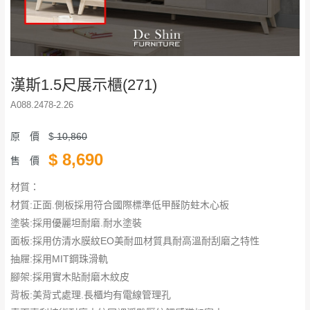
漢斯1.5尺展示櫃(271)
A088.2478-2.26
原 價
$
10,860
$
8,690
售 價
材質：
材質:正面.側板採用符合國際標準低甲醛防蛀木心板
塗裝:採用優麗坦耐磨.耐水塗裝
面板:採用仿清水膜紋EO美耐皿材質具耐高溫耐刮磨之特性
抽屜:採用MIT鋼珠滑軌
腳架:採用實木貼耐磨木紋皮
背板:美背式處理.長櫃均有電線管理孔