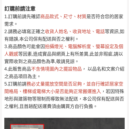
訂購前請注意
0
注意事項：
/5
運 費 說 明
(0)筆
1.訂購前請先確認
商品款式、尺寸、材質
是否符合您的居家
由於
品項繁多，網頁無法及時更新，如有需
需求。
要購買商品，請於出發前來電或到「官方
2.請務必填寫正確之
收貨人姓名、收貨地址、電話
等資訊,如
全部
依評論高至低排列
偏遠地區
Line客服」來信確認商品是否有「現貨」與
運送地
區
運送費用
有錯誤,本公司保有配送與否之權利。
「金額」。
（請先線上詢問 LINE
依評論低至高排列
只顯示附上圖片
3.商品顏色可能會
因
拍攝燈光、電腦解析度、螢幕設定及個
→
@dershin
）
人觀感
若商品價格或庫存有異常，商家有權取消訂
等因素,造成實品與網頁上有所差異,此並非瑕疵,請以
只顯示附上評論
實際收到之商品顏色為準,敬請見諒。
單。
部分網路商品恕無法更改原設計或客製，敬請
桃園
復興鄉
4.此販售商品
不含情境圖內之擺設物品
， 以品名和文案介紹
見諒！
之商品項目為主。
接單後二日內(不含例假日)，我們客服會與您
峨眉鄉、五峰鄉、
5.訂購前請
務必丈量擺放空間是否足夠
，並自行確認居家空
電話聯絡或E-Mail通知確認訂單。
橫山、北埔鄉、尖
間格局、
樓梯或電梯大小是否能夠正常搬運進入
，若因特殊
（線上客
服 LINE →
@dershin
）
石鄉、寶山鄉山
地形與建築物等限制而導致無法配送，本公司保有配送與否
新竹
下單前先詢問是否現貨
，若未詢問下單後無
區、新埔山區、芎
之權利,且首趟配送運費須由購買方自行負擔。
現貨我們客服會再來電或E-Mail與您聯絡
林山區、關西 玉山
免 運
（洽詢方式請搜尋 L
ine ID →
@dershin
）
里
費
運送範圍：限定北至基隆，南至苗栗，偏遠