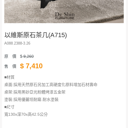
以維斯原石茶几(A715)
A088.2388-3.26
原 價
$
9,260
$
7,410
售 價
■材質
桌面:採用天然原石另加工高硬度化原料增加石材壽命
桌架:採用黑砂亞光粉體烤漆五金架
塗裝:採用優麗坦耐磨.耐水塗裝
■尺寸
寬130x深70x高42.5公分