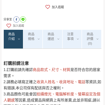
加入追蹤
分享至
加入追蹤
商品
商品
商品
注意
商品
介紹
規格
運送
事項
評價
(0)
訂購前請注意
0
注意事項：
/5
運 費 說 明
(0)筆
1.訂購前請先確認
商品款式、尺寸、材質
是否符合您的居家
由於
品項繁多，網頁無法及時更新，如有需
需求。
要購買商品，請於出發前來電或到「官方
2.請務必填寫正確之
收貨人姓名、收貨地址、電話
等資訊,如
全部
依評論高至低排列
偏遠地區
Line客服」來信確認商品是否有「現貨」與
運送地
區
運送費用
有錯誤,本公司保有配送與否之權利。
「金額」。
（請先線上詢問 LINE
依評論低至高排列
只顯示附上圖片
3.商品顏色可能會
因
拍攝燈光、電腦解析度、螢幕設定及個
→
@dershin
）
人觀感
若商品價格或庫存有異常，商家有權取消訂
等因素,造成實品與網頁上有所差異,此並非瑕疵,請以
只顯示附上評論