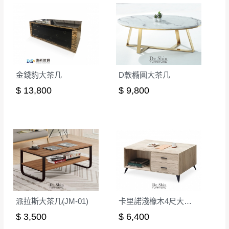
無回收家具服務，若需回收家俱可聯絡當地請清潔隊
▪️
訂單成立
時請儘速於三日內完成付款，
交易恕不
回收,免付費清運專線：0800-085-717
殺價，商品均已最低價格售出
，且在特定時日會給
予折扣，請密切注意。
▪️
三
日內若未接獲您的匯款或轉帳通知，商品將不
予保留(訂單自動取消)。
金錢豹大茶几
D款橢圓大茶几
▪️
無回收家具服務，若需回收家具可聯絡當地請清
$ 13,800
$ 9,800
潔隊回收,免付費清運專線：0800-085-717。
派拉斯大茶几(JM-01)
卡里諾淺橡木4尺大茶几
$ 3,500
$ 6,400