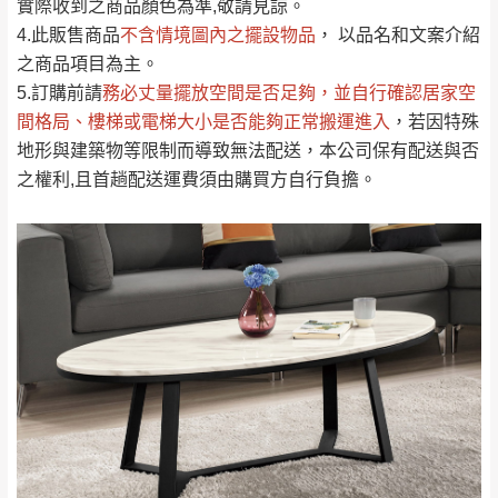
實際收到之商品顏色為準,敬請見諒。
單。
部分網路商品恕無法更改原設計或客製，敬請
桃園
復興鄉
4.此販售商品
不含情境圖內之擺設物品
， 以品名和文案介紹
見諒！
之商品項目為主。
接單後二日內(不含例假日)，我們客服會與您
峨眉鄉、五峰鄉、
5.訂購前請
務必丈量擺放空間是否足夠
，並自行確認居家空
電話聯絡或E-Mail通知確認訂單。
橫山、北埔鄉、尖
間格局、
樓梯或電梯大小是否能夠正常搬運進入
，若因特殊
（線上客
服 LINE →
@dershin
）
石鄉、寶山鄉山
地形與建築物等限制而導致無法配送，本公司保有配送與否
新竹
下單前先詢問是否現貨
，若未詢問下單後無
區、新埔山區、芎
之權利,且首趟配送運費須由購買方自行負擔。
現貨我們客服會再來電或E-Mail與您聯絡
林山區、關西 玉山
免 運
（洽詢方式請搜尋 L
ine ID →
@dershin
）
里
費
運送範圍：限定北至基隆，南至苗栗，偏遠
地區恕無法提供運送 (詳見運送規章)。
台北
無
雙溪、貢寮、烏
配送範圍：
來、平溪、九份、
苗栗至基隆；其它地區暫不開放，如因特殊
石門、林口 下福
＊A108產品另收運費
地型限制(山區、鄉、鎮、村)、樓梯太小、無
里、新店山區、三
新北
法搬運上樓等因素，導致無法配送，
本公司
峽山區、石碇、坪
保有出貨的權利。
林、福隆、淡水山