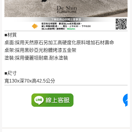
保護物流人員的工作安全，賣家無提供吊掛
區、北投湖山路、
服務，若需以吊車或其他的吊掛方式吊運，
深坑山區
費用將由買方自行支付。
$ 9,000以上：免
因大型傢俱有組裝、配送的問題，並非一般
運費
快速到貨商品，無法指定特定時間送達，司
■材質
基隆
$ 9,000以下：
基隆山區
機當天到貨前皆會再與您通知，讓你不用整
桌面:採用天然原石另加工高硬度化原料增加石材壽命
NT$500元
天在家等貨，以節省您的寶貴時間。
桌架:採用黑砂亞光粉體烤漆五金架
＊A108產品另收運費
由於百貨公司配送較為不易，故暫無法配送
塗裝:採用優麗坦耐磨.耐水塗裝
$ 9,000以上：免
至百貨公司內部。
卓蘭鎮、三灣、通
運費
霄山區、西湖、泰
■尺寸
苗栗
$ 9,000以下：
安鄉、大湖鄉、頭
寬130x深70x高42.5公分
發票寄送：
NT$500元
屋、獅潭鄉
若您選擇三聯式或索取兩聯式發票，發票將於商品
＊A108產品另收運費
完成出貨15個工作天另行寄出，另外約加上2~7個
工作天內送達，如遇國定假日將順延寄送。
配送天數：5~14天
到貨時間：指定送貨日當天以電話聯絡確認
退換貨說明：
若收到不良品，請於到貨日起七日內通知本
｜周（一）配送部門固定公休無送貨｜