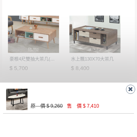
豪根4尺雙抽大茶几(CS-1)
水上飄130X70大茶几
$ 5,700
$ 8,400
原 價 $ 9,260
售 價 $ 7,410
比尤萊升降大茶几(含椅)
以維斯原石大圓几(A716)