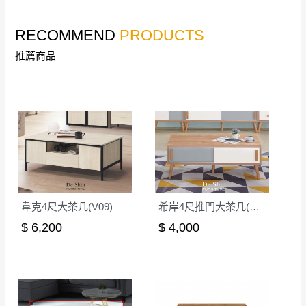
公司客服人員，我們將為您更換新品，運費
皆由本站負責，所有退回及換貨之商品必須
RECOMMEND
PRODUCTS
台北市、新北市地區固定每周(三)、(日)兩天收送貨
是全新狀態且完整包裝，床墊、床包、枕頭
推薦商品
類產品需為未拆封狀態(請保持商品、附件、
包裝、廠商紙及所有附隨文件或資料之完整
暫無配送地區
：
彰化、南投、雲林、嘉義、台南、高
性)，若未依照上述方式處理，恕無法接受退
雄、屏東、宜蘭、 花蓮、台東、金門、馬祖、澎湖地區
貨。
（可於LINE線上詢問 →
@dershin
）
由於透過電腦螢幕選購商品，可能會因個人
電腦螢幕的設定色差或解析度等因素， 與實
際商品的顏色、質感稍有不同，如因此而需
加收說明
退換貨，
需自付來回運費及人資成本
，請您
韋克4尺大茶几(V09)
希岸4尺推門大茶几(CL-2)
訂購前詳加確認。(包含商品尺寸是否合適)。
$ 6,200
$ 4,000
訂購前請確認商品尺寸，大型物件因為人工
丈量，難免會有些許誤差值(約正負0.5CM)
。
詳細尺寸以實品為主。
。
非因本公司問題而需退換貨，請於收到貨7日
其它注意事項
內通知客服人員(Line@ ID：
@dershin
)
，並