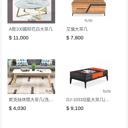
本司貨車運送如因路況不佳、天候惡劣、過於偏遠之
須保持商品全新狀態與完整包裝。鑑賞期間
山區內等，或收貨地點搬運過於困難等因素，導致無
若發生非本司因素致使之汙損破壞，恕無法
法順利配送，本公司除了盡最大努力完成配送外，視
辦理退換貨。
A款100圓棕花白大茶几
艾倫大茶几
狀況保有出貨的權利。
台北市、新北市地區固定每周(三)、(日)兩天
保護物流人員的工作安全，賣家無提供吊掛服務，若
$ 11,000
$ 7,800
收送貨，敬請見諒！
需以吊車或其他的吊掛方式吊運，費用將由買方自行
本公司部份商品無維修服務，超過7日鑑賞
支付。
期，商品使用年限，因客人使用習慣、居家
因大型傢俱有組裝、配送的問題，並非一般快速到貨
環境不同。若屬人為因素導致商品損壞、零
商品，無法指定特定時間送達，司機當天到貨前皆會
件短缺，則維修、搬運費用，需由消費者自
再與您通知，讓您不用整天在家等貨，以免浪費你的
行吸收(另事先與消費者報價，消費者同意將
寶貴時間。
會進行維修)。
如遇自然災害、政府宣布之災害警報等不可抗力情
到貨7日內為鑑賞期(注意:鑑賞期非試用期)，
事，而危及運送人員輸送之安全，本司得視狀況延後
妮克絲休閒大茶几(洗白色)(MIT-3043-1)
DJ-1033功能大茶几(黑橙)
若非商品品質瑕疵問題於鑑賞期內退貨之情
或停止運送服務。
$ 4,030
$ 9,100
形，我們需酌收退貨運費。
百貨公司配送暫無法配合開店前、閉店後時段，並送
如欲放置營業場所及公開場合之商品則無享
至百貨公司卸貨區為限，恕無法送至指定樓面。
《 如
有商品一年保固之服務。
遇百貨周年慶期間，恕暫停百貨公司相關運送 》