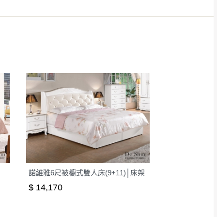
得視狀況延後或停止運送服
指定樓面。
《 如遇百貨周年慶
7
諾維雅6尺被櫥式雙人床(9+11)│床架
$ 14,170