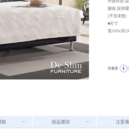
外部材質:
腳座:採用
(不含床墊)
■尺寸
寬159x深1
分享至
規格
商品
運送
注意