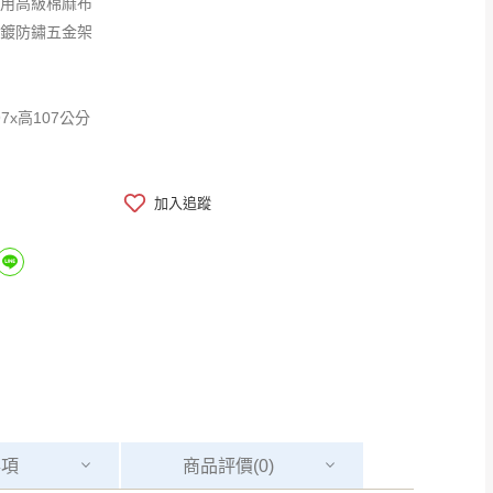
採用高級棉麻布
電鍍防鏽五金架
97x高107公分
加入追蹤
事項
商品
評價(0)