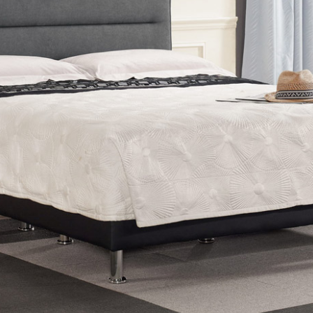
雙溪、
門、林口 
＊A108產品另收運費
裝、配送的問題，並非一般快速到貨商品，無法指定特定時間送
石碇、坪
讓你不用整天在家等貨，以節省您的寶貴時間。
送較為不易，故暫無法配送至百貨公司內部。
$ 9,000以上：免運費
$ 9,000以下：NT$500元
＊A108產品另收運費
兩聯式發票，發票將於商品完成出貨15個工作天另行寄出，另外約
$ 9,000以上：免運費
卓蘭鎮、
順延寄送。
$ 9,000以下：NT$500元
鄉
＊A108產品另收運費
請於到貨日起七日內通知本公司客服人員，我們將為您更換新品
配送天數：5~14天
之商品必須是全新狀態且完整包裝，床墊、床包、枕頭類產品需為
到貨時間：指定送貨日當天以電話聯絡確認
、廠商紙及所有附隨文件或資料之完整性)，若未依照上述方式處
幕選購商品，可能會因個人電腦螢幕的設定色差或解析度等因素，
｜周（一）配送部門固定公休無送貨｜
如因此而需退換貨，
需自付來回運費及人資成本
，請您訂購前詳
台北市、新北市地區固定每周(三)、(日)兩天收送貨