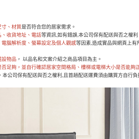
運 費 說 明
尺寸、材質
是否符合您的居家需求。
網頁無法及時更新，如有需要購買商品，請於出發前來電或到「官方
名、收貨地址、電話
等資訊,如有錯誤,本公司保有配送與否之權利
全部
依評論高至低排列
依評論低至高排列
現貨」與 「金額」。
、電腦解析度、螢幕設定及個人觀感
等因素,造成實品與網頁上有
運送費用
異常，商家有權取消訂單。
部分網路商品恕無法更改原設計或
（請先
含例假日)，我們客服會與您電話聯絡或E-Mail通知確認訂單。
擺設物品
， 以品名和文案介紹之商品項目為主。
是否足夠
E →
@dershin
，並自行確認居家空間格局、
）
樓梯或電梯大小是否能夠
，本公司保有配送與否之權利,且首趟配送運費須由購買方自行負
否現貨
，若未詢問下單後無現貨我們客服會再來電或E-Mail與您
 L
ine ID →
@dershin
）
峨眉鄉、
至基隆，南至苗栗，偏遠地區恕無法提供運送 (詳見運送規章)
鄉、寶山
免 運 費
它地區暫不開放，如因特殊地型限制(山區、鄉、鎮、村)、樓梯
送，
本公司保有出貨的權利。
工作安全，賣家無提供吊掛服務，若需以吊車或其他的吊掛方式