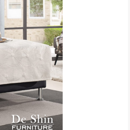
貢寮、烏來、平溪、九份、石
下福里、新店山區、三峽山區、
達，司機當天到貨前皆
林、福隆、淡水山區、北投湖山
路、深坑山區
基隆山區
加上2~7個工作天內
三灣、通霄山區、西湖、泰安
、大湖鄉、頭屋、獅潭鄉
，運費皆由本站負責，
未拆封狀態(請保持商
理，恕無法接受退貨。
 與實際商品的顏色、
加確認。(包含商品尺寸