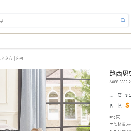
(深灰布)│床架
路西恩
A088.2332-2
原 價
$
1
$
售 價
■材質
內部材質: