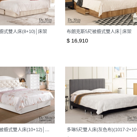
櫥式雙人床(8+10)│床架
布朗克斯5尺被櫥式雙人床│床架
$ 16,910
諾維雅5尺被櫥式雙人床(10+12)│床架
多琳5