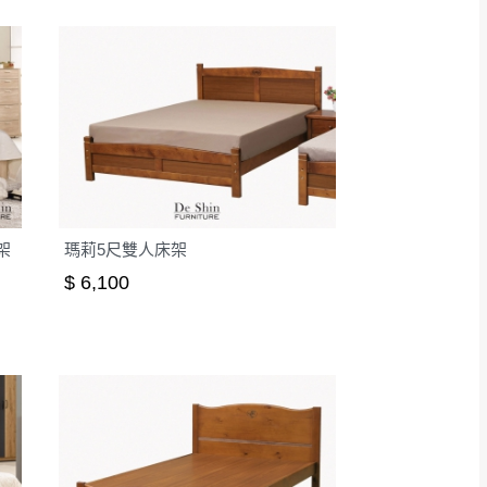
架
瑪莉5尺雙人床架
$ 6,100