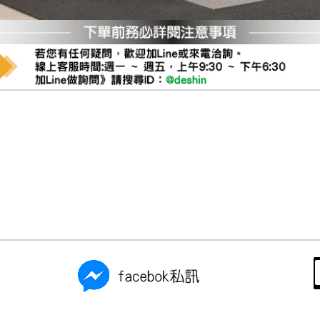
尺寸，大型物件因為人工丈量，難免會有些許誤差值(約正負0.5
需退換貨，請於收到貨7日內通知客服人員(Line@ ID：
@dersh
投、雲林、嘉義、台南、高雄、屏東、宜蘭、 花蓮、台東、金門
。鑑賞期間若發生非本司因素致使之汙損破壞，恕無法辦理退換
ershin
）
區固定每周(三)、(日)兩天收送貨，敬請見諒！
無維修服務，超過7日鑑賞期，商品使用年限，因客人使用習慣
損壞、零件短缺，則維修、搬運費用，需由消費者自行吸收(另事
修)。
賞期(注意:鑑賞期非試用期)，若非商品品質瑕疵問題於鑑賞期內
。
所及公開場合之商品則無享有商品一年保固之服務。
三日內完成付款，
交易恕不殺價，商品均已最低價格售出
，且在
佳、天候惡劣、過於偏遠之山區內等，或收貨地點搬運過於困難
成配送外，視狀況保有出貨的權利。
款或轉帳通知，商品將不予保留(訂單自動取消)。
，賣家無提供吊掛服務，若需以吊車或其他的吊掛方式吊運，費
收家具可聯絡當地請清潔隊回收,免付費清運專線：0800-085-7
的問題，並非一般快速到貨商品，無法指定特定時間送達，司機
以免浪費你的寶貴時間。