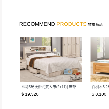
如遇自然災害、政府宣布
務。
百貨公司配送暫無法配合
期間，恕暫停百貨公司相
RECOMMEND
PRODUCTS
推薦商品
無回收家具服務，若需回收
雪莉5尺被櫥式雙人床(9+11)│床架
$ 19,320
$ 8,100