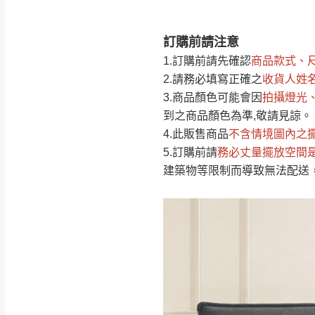
訂購前請注意
注意事項：
0
1.訂購前請先確認
商品款式、
由於
品項繁多，
/5
2.請務必填寫正確之
收貨人姓
(0)筆
認商品是否有「
3.商品顏色可能會
因
拍攝燈光
運送地
區
若商品價格或庫存有
到之商品顏色為準,敬請見諒。
接單後二日內(不
4.此販售商品
不含情境圖內之
5.訂購前請
務必丈量擺放空間
（線上客
服 LIN
桃園
建築物等限制而導致無法配送
下單前先詢問是
（洽詢方式請搜尋
運送範圍：限定北
新竹
配送範圍：
苗栗至基隆；其
台北
素，導致無法配
保護物流人員的