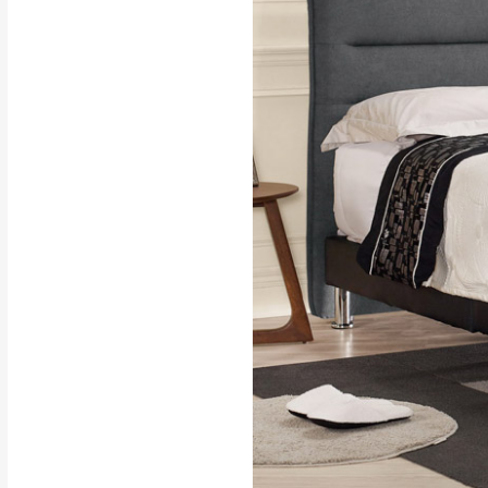
行支付。
新北
因大型傢俱有組
會再與您通知，
由於百貨公司配
基隆
發票寄送：
若您選擇三聯式或索取
送達，如遇國定假日將
苗栗
退換貨說明：
若收到不良品，
所有退回及換貨
品、附件、包裝
由於透過電腦螢
質感稍有不同，
是否合適)。