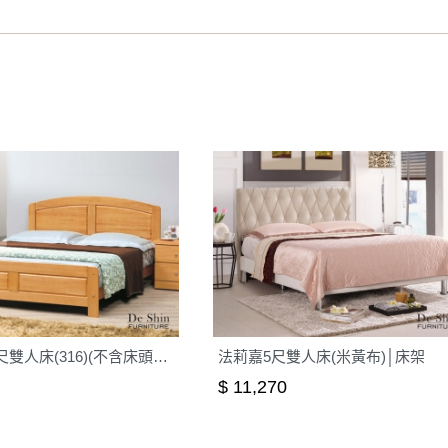
之災害警報等不可抗力情事，而危及運送人員輸送之安全，本司
開店前、閉店後時段，並送至百貨公司卸貨區為限，恕無法送至
關運送 》
家俱可聯絡當地請清潔隊回收,免付費清運專線：0800-085-71
白楓木5.2尺雙人床(316)(不含床頭櫃)│床架
法莉嘉5尺雙人床(米黃布)│床架
$ 11,270