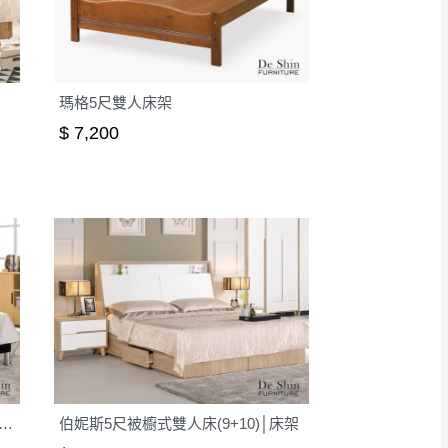
瑪格5尺雙人床架
$ 7,200
尺雙人床(灰色布)(1017-2+1004)│床架
伯妮斯5尺被櫥式雙人床(9+10)│床架