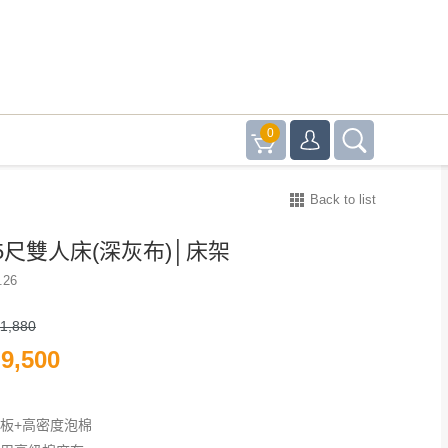
0
Back to list
5尺雙人床(深灰布)│床架
.26
1,880
9,500
夾板+高密度泡棉