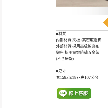
訂購前請確認商品
為主。
暫無配送地區
非因本公司問題而
：
彰化、南
（可於LINE線上詢問 →
狀態與完整包裝
@d
台北市、新北市地
■材質
本公司部份商品
內部材質:夾板+高密度泡棉
加收說明
為因素導致商品
外部材質:採用高級棉麻布
者同意將會進行維
腳座:採用電鍍防鏽五金架
到貨7日內為鑑
(不含床墊)
退貨運費。
如欲放置營業場
■尺寸
其它注意事項
▪️
訂單成立
時請儘速於
寬159x深197x高107公分
本司貨車運送如因路況不
請密切注意。
本公司除了盡最大努力完
▪️
三
日內若未接獲您的匯
保護物流人員的工作安全
▪️
無回收家具服務，若需回
因大型傢俱有組裝、配送
讓您不用整天在家等貨，