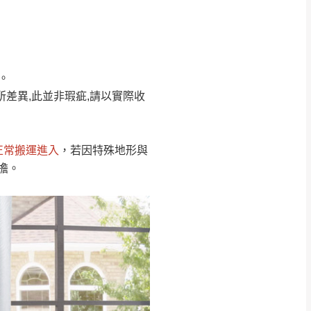
Line客服」來信確
。
只顯示附上圖片
只顯示附上評論
所差異,此並非瑕疵,請以實際收
偏遠地區
客製，敬請見諒！
線上詢問 LINE →
@dershin
）
正常搬運進入
，若因特殊地形與
復興鄉
擔。
聯絡
五峰鄉、橫山、北埔鄉、尖石
。
鄉山區、新埔山區、芎林山區、
關西 玉山里
太小、無法搬運上樓等因
無
吊運，費用將由買方自