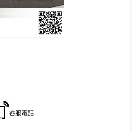
CM) 詳細尺寸以實品
in
)
，並須保持商品全新
、馬祖、澎湖地區
貨。
、居家環境不同。若屬人
先與消費者報價，消費
。
退貨之情形，我們需酌收
特定時日會給予折扣，
等因素，導致無法順利配送，
用將由買方自行支付。
17。
當天到貨前皆會再與您通知，