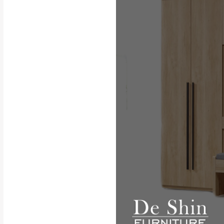
行支付。
新北
因大型傢俱有組
會再與您通知，
由於百貨公司配
基隆
發票寄送：
若您選擇三聯式或索取
送達，如遇國定假日將
苗栗
退換貨說明：
若收到不良品，
所有退回及換貨
品、附件、包裝
由於透過電腦螢
質感稍有不同，
是否合適)。