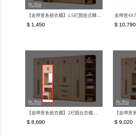
【金呷意系統衣櫃】1.5尺開放式轉角櫃(小)-可訂製
金呷意4X
$ 1,450
$ 10,790
【金呷意系統衣櫃】2尺鏡台衣櫃椅組-可訂製
$ 8,690
$ 9,020