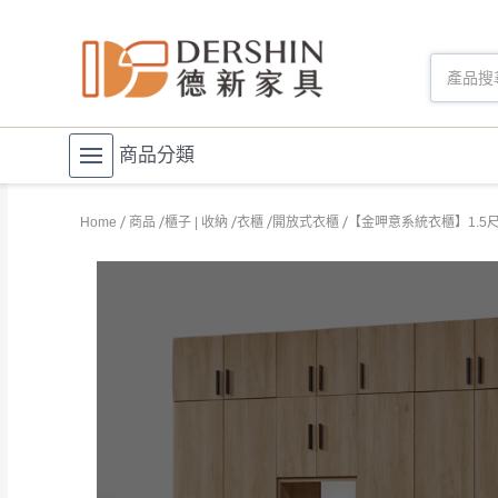
商品分類
Home
商品
櫃子 | 收納
衣櫃
開放式衣櫃
【金呷意系統衣櫃】1.5