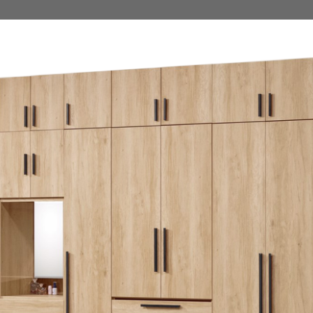
尺寸，大型物件因為人工丈量，難免會有些許誤差值(約正負0.5
需退換貨，請於收到貨7日內通知客服人員(Line@ ID：
@dersh
投、雲林、嘉義、台南、高雄、屏東、宜蘭、 花蓮、台東、金門
。鑑賞期間若發生非本司因素致使之汙損破壞，恕無法辦理退換
ershin
）
區固定每周(三)、(日)兩天收送貨，敬請見諒！
無維修服務，超過7日鑑賞期，商品使用年限，因客人使用習慣
損壞、零件短缺，則維修、搬運費用，需由消費者自行吸收(另事
修)。
賞期(注意:鑑賞期非試用期)，若非商品品質瑕疵問題於鑑賞期內
。
所及公開場合之商品則無享有商品一年保固之服務。
三日內完成付款，
交易恕不殺價，商品均已最低價格售出
，且在
佳、天候惡劣、過於偏遠之山區內等，或收貨地點搬運過於困難
成配送外，視狀況保有出貨的權利。
款或轉帳通知，商品將不予保留(訂單自動取消)。
，賣家無提供吊掛服務，若需以吊車或其他的吊掛方式吊運，費
收家具可聯絡當地請清潔隊回收,免付費清運專線：0800-085-7
的問題，並非一般快速到貨商品，無法指定特定時間送達，司機
以免浪費你的寶貴時間。