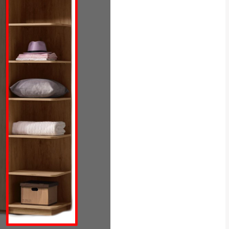
貢寮、烏來、平溪、九份、石
下福里、新店山區、三峽山區、
達，司機當天到貨前皆
林、福隆、淡水山區、北投湖山
路、深坑山區
基隆山區
加上2~7個工作天內
三灣、通霄山區、西湖、泰安
、大湖鄉、頭屋、獅潭鄉
，運費皆由本站負責，
未拆封狀態(請保持商
理，恕無法接受退貨。
 與實際商品的顏色、
加確認。(包含商品尺寸