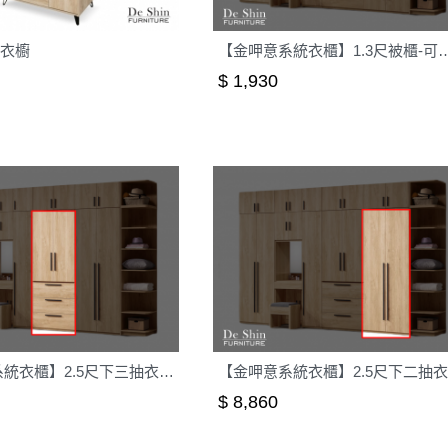
7衣櫥
【金呷意系統衣櫃】1.3
$ 1,930
【金呷意系統衣櫃】2.5尺下三抽衣櫃-可訂製
$ 8,860