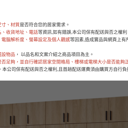
運 費 說 明
尺寸、材質
是否符合您的居家需求。
網頁無法及時更新，如有需要購買商品，請於出發前來電或到「官方
名、收貨地址、電話
等資訊,如有錯誤,本公司保有配送與否之權利
全部
依評論高至低排列
依評論低至高排列
現貨」與 「金額」。
、電腦解析度、螢幕設定及個人觀感
等因素,造成實品與網頁上有
運送費用
異常，商家有權取消訂單。
部分網路商品恕無法更改原設計或
（請先
含例假日)，我們客服會與您電話聯絡或E-Mail通知確認訂單。
擺設物品
， 以品名和文案介紹之商品項目為主。
是否足夠
E →
@dershin
，並自行確認居家空間格局、
）
樓梯或電梯大小是否能夠
，本公司保有配送與否之權利,且首趟配送運費須由購買方自行負
否現貨
，若未詢問下單後無現貨我們客服會再來電或E-Mail與您
 L
ine ID →
@dershin
）
峨眉鄉、
至基隆，南至苗栗，偏遠地區恕無法提供運送 (詳見運送規章)
鄉、寶山
免 運 費
它地區暫不開放，如因特殊地型限制(山區、鄉、鎮、村)、樓梯
送，
本公司保有出貨的權利。
工作安全，賣家無提供吊掛服務，若需以吊車或其他的吊掛方式