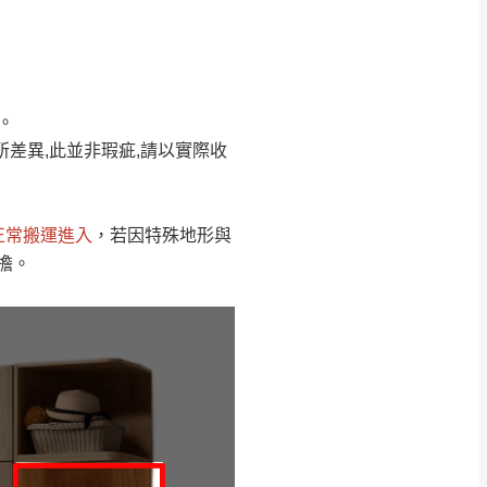
Line客服」來信確
。
只顯示附上圖片
只顯示附上評論
所差異,此並非瑕疵,請以實際收
偏遠地區
客製，敬請見諒！
線上詢問 LINE →
@dershin
）
正常搬運進入
，若因特殊地形與
復興鄉
擔。
聯絡
五峰鄉、橫山、北埔鄉、尖石
。
鄉山區、新埔山區、芎林山區、
關西 玉山里
太小、無法搬運上樓等因
無
吊運，費用將由買方自