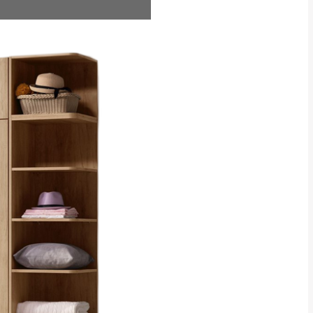
CM) 詳細尺寸以實品
in
)
，並須保持商品全新
、馬祖、澎湖地區
貨。
、居家環境不同。若屬人
先與消費者報價，消費
。
退貨之情形，我們需酌收
特定時日會給予折扣，
等因素，導致無法順利配送，
用將由買方自行支付。
17。
當天到貨前皆會再與您通知，