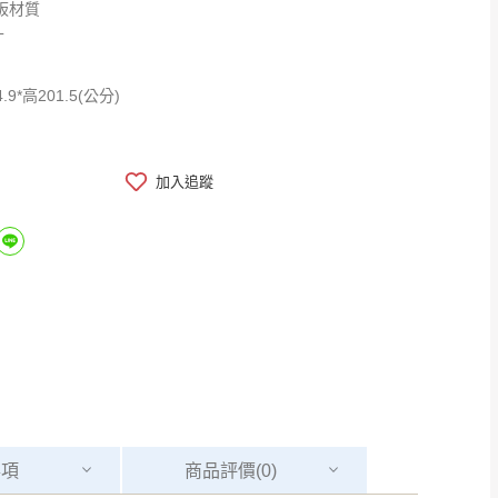
板材質
寸
4.9*高201.5(公分)
加入追蹤
事項
商品
評價(0)