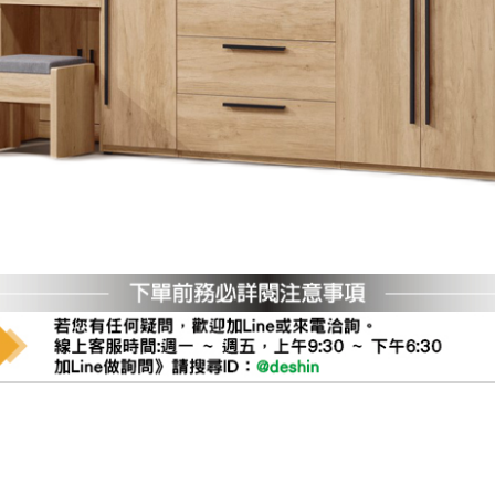
之災害警報等不可抗力情事，而危及運送人員輸送之安全，本司
開店前、閉店後時段，並送至百貨公司卸貨區為限，恕無法送至
關運送 》
家俱可聯絡當地請清潔隊回收,免付費清運專線：0800-085-71