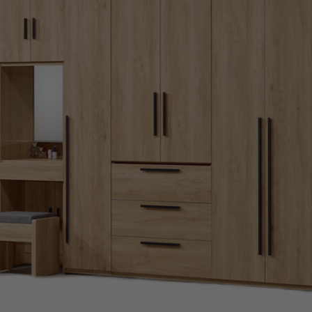
雙溪、
門、林口 
＊A108產品另收運費
裝、配送的問題，並非一般快速到貨商品，無法指定特定時間送
石碇、坪
讓你不用整天在家等貨，以節省您的寶貴時間。
送較為不易，故暫無法配送至百貨公司內部。
$ 9,000以上：免運費
$ 9,000以下：NT$500元
＊A108產品另收運費
兩聯式發票，發票將於商品完成出貨15個工作天另行寄出，另外約
$ 9,000以上：免運費
卓蘭鎮、
順延寄送。
$ 9,000以下：NT$500元
鄉
＊A108產品另收運費
請於到貨日起七日內通知本公司客服人員，我們將為您更換新品
配送天數：5~14天
之商品必須是全新狀態且完整包裝，床墊、床包、枕頭類產品需為
到貨時間：指定送貨日當天以電話聯絡確認
、廠商紙及所有附隨文件或資料之完整性)，若未依照上述方式處
幕選購商品，可能會因個人電腦螢幕的設定色差或解析度等因素，
｜周（一）配送部門固定公休無送貨｜
如因此而需退換貨，
需自付來回運費及人資成本
，請您訂購前詳
台北市、新北市地區固定每周(三)、(日)兩天收送貨