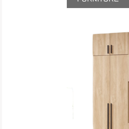
訂購前請確認商品
為主。
暫無配送地區
非因本公司問題而
：
彰化、南
（可於LINE線上詢問 →
狀態與完整包裝
@d
台北市、新北市地
本公司部份商品
加收說明
為因素導致商品
者同意將會進行維
到貨7日內為鑑
退貨運費。
如欲放置營業場
其它注意事項
▪️
訂單成立
時請儘速於
本司貨車運送如因路況不
請密切注意。
本公司除了盡最大努力完
▪️
三
日內若未接獲您的匯
保護物流人員的工作安全
▪️
無回收家具服務，若需回
因大型傢俱有組裝、配送
讓您不用整天在家等貨，