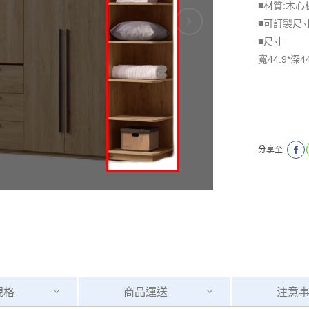
■材質:木心
■可訂製尺
■尺寸
寬44.9*深4
分享至
規格
商品
運送
注意