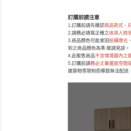
訂購前請注意
注意事項：
0
1.訂購前請先確認
商品款式、
由於
品項繁多，
/5
2.請務必填寫正確之
收貨人姓
(0)筆
認商品是否有「
3.商品顏色可能會
因
拍攝燈光
運送地
區
若商品價格或庫存有
到之商品顏色為準,敬請見諒。
接單後二日內(不
4.此販售商品
不含情境圖內之
5.訂購前請
務必丈量擺放空間
（線上客
服 LIN
桃園
建築物等限制而導致無法配送
下單前先詢問是
（洽詢方式請搜尋
運送範圍：限定北
新竹
配送範圍：
苗栗至基隆；其
台北
素，導致無法配
保護物流人員的