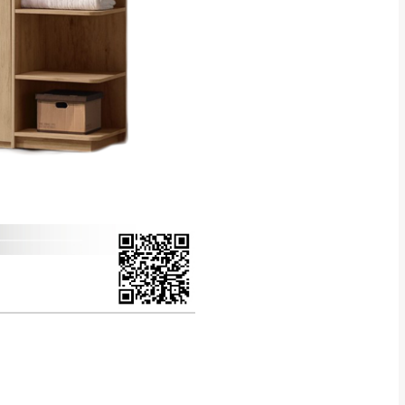
得視狀況延後或停止運送服
指定樓面。
《 如遇百貨周年慶
7