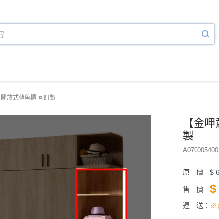
尺開放式轉角櫃-可訂製
【金呷
製
A070005400
原 價
$
6
$
售 價
運 送：
※