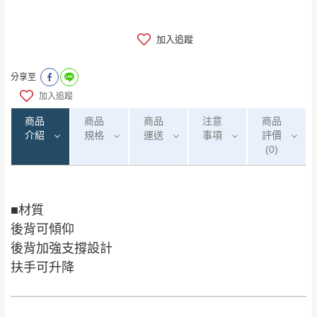
加入追蹤
分享至
加入追蹤
商品
商品
商品
注意
商品
介紹
規格
運送
事項
評價
(0)
■材質
0
注意事項：
/5
運 費 說 明
(0)筆
後背可傾仰
由於
品項繁多，網頁無法及時更新，如有需
後背加強支撐設計
要購買商品，請於出發前來電或到「官方
扶手可升降
全部
依評論高至低排列
偏遠地區
Line客服」來信確認商品是否有「現貨」與
運送地
區
運送費用
「金額」。
（請先線上詢問 LINE
依評論低至高排列
只顯示附上圖片
→
@dershin
）