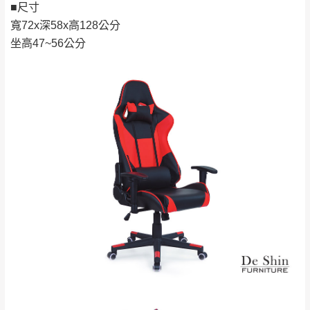
若商品價格或庫存有異常，商家有權取消訂
■尺寸
只顯示附上評論
單。
部分網路商品恕無法更改原設計或客製，敬請
寬72x深58x高128公分
桃園
復興鄉
見諒！
坐高47~56公分
接單後二日內(不含例假日)，我們客服會與您
峨眉鄉、五峰鄉、
電話聯絡或E-Mail通知確認訂單。
橫山、北埔鄉、尖
（線上客
服 LINE →
@dershin
）
石鄉、寶山鄉山
新竹
下單前先詢問是否現貨
，若未詢問下單後無
區、新埔山區、芎
現貨我們客服會再來電或E-Mail與您聯絡
林山區、關西 玉山
免 運
（洽詢方式請搜尋 L
ine ID →
@dershin
）
里
費
運送範圍：限定北至基隆，南至苗栗，偏遠
地區恕無法提供運送 (詳見運送規章)。
台北
無
雙溪、貢寮、烏
配送範圍：
來、平溪、九份、
苗栗至基隆；其它地區暫不開放，如因特殊
石門、林口 下福
＊A108產品另收運費
地型限制(山區、鄉、鎮、村)、樓梯太小、無
里、新店山區、三
新北
法搬運上樓等因素，導致無法配送，
本公司
峽山區、石碇、坪