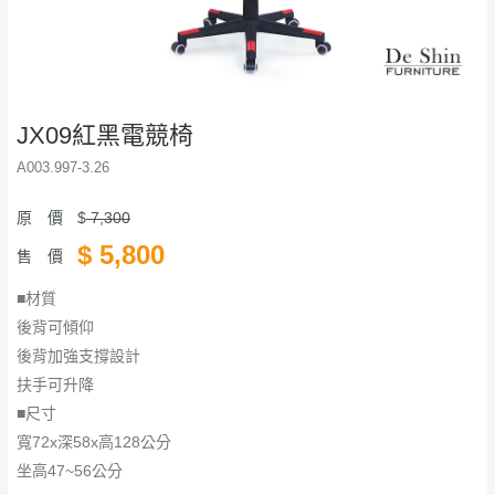
JX09紅黑電競椅
A003.997-3.26
原 價
$
7,300
$
5,800
售 價
■材質
後背可傾仰
後背加強支撐設計
扶手可升降
■尺寸
寬72x深58x高128公分
坐高47~56公分