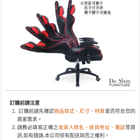
保有出貨的權利。
林、福隆、淡水山
保護物流人員的工作安全，賣家無提供吊掛
區、北投湖山路、
服務，若需以吊車或其他的吊掛方式吊運，
深坑山區
費用將由買方自行支付。
$ 9,000以上：免
因大型傢俱有組裝、配送的問題，並非一般
運費
快速到貨商品，無法指定特定時間送達，司
基隆
$ 9,000以下：
基隆山區
機當天到貨前皆會再與您通知，讓你不用整
NT$500元
天在家等貨，以節省您的寶貴時間。
＊A108產品另收運費
訂購前請先確認
商品款式、尺寸、材質
是否符合您的
由於百貨公司配送較為不易，故暫無法配送
$ 9,000以上：免
居家需求。
至百貨公司內部。
卓蘭鎮、三灣、通
運費
請務必填寫正確之
收貨人姓名、收貨地址、電話
等資
霄山區、西湖、泰
苗栗
$ 9,000以下：
訊,如有錯誤,本公司保有配送與否之權利。
安鄉、大湖鄉、頭
發票寄送：
NT$500元
商品顏色可能會因
拍攝燈光、電腦解析度、螢幕設定
屋、獅潭鄉
訂購前請注意
若您選擇三聯式或索取兩聯式發票，發票將於商品
＊A108產品另收運費
及個人觀感
等因素,造成實品與網頁上有所差異,此並非
訂購前請先確認
商品款式、尺寸、材質
是否符合您的
完成出貨15個工作天另行寄出，另外約加上2~7個
瑕疵,請以實際收到之商品顏色為準,敬請見諒。
居家需求。
工作天內送達，如遇國定假日將順延寄送。
配送天數：5~14天
此販售商品
不含情境圖內之擺設物品
， 以品名和文案
請務必填寫正確之
收貨人姓名、收貨地址、電話
等資
到貨時間：指定送貨日當天以電話聯絡確認
介紹之商品項目為主。
訊,如有錯誤,本公司保有配送與否之權利。
退換貨說明：