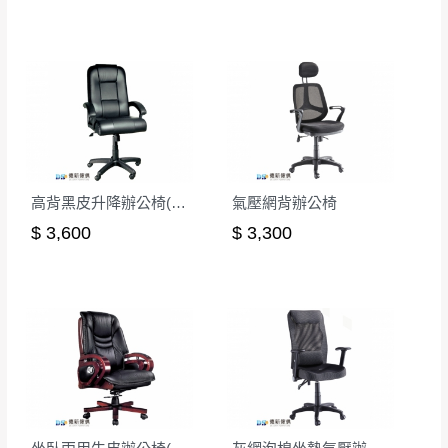
介紹之商品項目為主。
訂購前請
務必丈量擺放空間是否足夠，並自行確認居
家空間格局、樓梯或電梯大小是否能夠正常搬運進
入
，若因特殊地形與建築物等限制而導致無法配送，
本公司保有配送與否之權利,且首趟配送運費須由購買
方自行負擔。
現貨+預購
，訂購前請先確認庫存。由於品項繁多，網
頁無法及時更新，如有需要親臨門市，請於出發前來
高背黑皮升降辦公椅(CK-209)
氣壓網背辦公椅
電或到line官方客服確認商品是否有「現貨」與 「金
$ 3,600
$ 3,300
額」。
若商品價格或庫存有異常，商家有權取消訂
單。
尺寸為人工丈量略有誤差，請以實品為主
商品顏色可能會因
拍攝燈光、電腦解析度、螢幕設定
等因
素,造成實品與網頁上有所差異
\ 歡迎您至德新門市體驗更安心 /
門市營業時間｜週一至週日 9:30 - 21:30