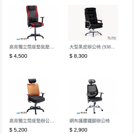
高背獨立筒座墊氣壓辦公椅
大型黑皮辦公椅 (9388A)(LM21A)
$ 4,500
$ 8,300
訂購前請先確認
商品款式、尺寸、材質
是否符合您的
居家需求。
請務必填寫正確之
收貨人姓名、收貨地址、電話
等資
訊,如有錯誤,本公司保有配送與否之權利。
商品顏色可能會因
拍攝燈光、電腦解析度、螢幕設定
及個人觀感
等因素,造成實品與網頁上有所差異,此並非
高背獨立筒座墊辦公椅/後仰無段鎖定
網布護腰鐵腳辦公椅
瑕疵,請以實際收到之商品顏色為準,敬請見諒。
$ 5,200
$ 2,900
此販售商品
不含情境圖內之擺設物品
， 以品名和文案