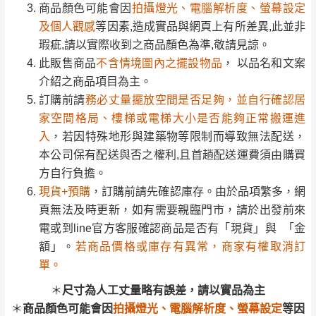
訂購前請
務必丈量擺放空間是否足夠，並自行確認居
商品顏色可能會因
拍攝燈光、電腦解析度、螢幕設定
若收到不良品，請於到貨日起七日內通知本
｜周（一）配送部門固定公休無送貨｜
家空間格局、樓梯或電梯大小是否能夠正常搬運進
及個人觀感
等因素,造成實品與網頁上有所差異,此並非
公司客服人員，我們將為您更換新品，運費
入
，若因特殊地形與建築物等限制而導致無法配送，
瑕疵,請以實際收到之商品顏色為準,敬請見諒。
皆由本站負責，所有退回及換貨之商品必須
台北市、新北市地區固定每周(三)、(日)兩天收送貨
本公司保有配送與否之權利,且首趟配送運費須由購買
此販售商品
不含情境圖內之擺設物品
， 以品名和文案
是全新狀態且完整包裝，床墊、床包、枕頭
方自行負擔。
介紹之商品項目為主。
類產品需為未拆封狀態(請保持商品、附件、
現貨+預購
，訂購前請先確認庫存。由於品項繁多，網
訂購前請
務必丈量擺放空間是否足夠，並自行確認居
包裝、廠商紙及所有附隨文件或資料之完整
暫無配送地區
：
彰化、南投、雲林、嘉義、台南、高
頁無法及時更新，如有需要親臨門市，請於出發前來
家空間格局、樓梯或電梯大小是否能夠正常搬運進
性)，若未依照上述方式處理，恕無法接受退
雄、屏東、宜蘭、 花蓮、台東、金門、馬祖、澎湖地區
電或到line官方客服確認商品是否有「現貨」與 「金
入
，若因特殊地形與建築物等限制而導致無法配送，
貨。
（可於LINE線上詢問 →
@dershin
）
額」。
若商品價格或庫存有異常，商家有權取消訂
本公司保有配送與否之權利,且首趟配送運費須由購買
由於透過電腦螢幕選購商品，可能會因個人
單。
方自行負擔。
電腦螢幕的設定色差或解析度等因素， 與實
現貨+預購
，訂購前請先確認庫存。由於品項繁多，網
尺寸為人工丈量略有誤差，請以實品為主
際商品的顏色、質感稍有不同，如因此而需
加收說明
頁無法及時更新，如有需要親臨門市，請於出發前來
商品顏色可能會因
拍攝燈光、電腦解析度、螢幕設定
等因
退換貨，
需自付來回運費及人資成本
，請您
電或到line官方客服確認商品是否有「現貨」與 「金
素,造成實品與網頁上有所差異
訂購前詳加確認。(包含商品尺寸是否合適)。
額」。
若商品價格或庫存有異常，商家有權取消訂
訂購前請確認商品尺寸，大型物件因為人工
單。
\ 歡迎您至德新門市體驗更安心 /
丈量，難免會有些許誤差值(約正負0.5CM)
。
門市營業時間｜週一至週日 9:30 - 21:30
＊
尺寸為人工丈量略有誤差，請以實品為主
詳細尺寸以實品為主。
。
線上客服時間｜週一至週五 9:30 - 18:30
＊
商品顏色可能會因
拍攝燈光、電腦解析度、螢幕設定
等因
非因本公司問題而需退換貨，請於收到貨7日