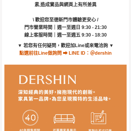
素,造成實品與網頁上有所差異
▼
若您有任何疑問，歡迎加Line或來電洽詢
▼
其它注意事項
內通知客服人員(Line@ ID：
@dershin
)
，並
點選
前往Line做詢問 ⮕ LINE ID：＠dershin
本司貨車運送如因路況不佳、天候惡劣、過於偏遠之
須保持商品全新狀態與完整包裝。鑑賞期間
\ 歡迎您至德新門市體驗更安心 /
山區內等，或收貨地點搬運過於困難等因素，導致無
若發生非本司因素致使之汙損破壞，恕無法
門市營業時間｜週一至週日 9:30 - 21:30
法順利配送，本公司除了盡最大努力完成配送外，視
辦理退換貨。
線上客服時間｜週一至週五 9:30 - 18:30
狀況保有出貨的權利。
台北市、新北市地區固定每周(三)、(日)兩天
保護物流人員的工作安全，賣家無提供吊掛服務，若
▼
若您有任何疑問，歡迎加Line或來電洽詢
▼
收送貨，敬請見諒！
需以吊車或其他的吊掛方式吊運，費用將由買方自行
點選
前往Line做詢問 ⮕ LINE ID：＠dershin
本公司部份商品無維修服務，超過7日鑑賞
支付。
期，商品使用年限，因客人使用習慣、居家
因大型傢俱有組裝、配送的問題，並非一般快速到貨
環境不同。若屬人為因素導致商品損壞、零
商品，無法指定特定時間送達，司機當天到貨前皆會
件短缺，則維修、搬運費用，需由消費者自
再與您通知，讓您不用整天在家等貨，以免浪費你的
行吸收(另事先與消費者報價，消費者同意將
寶貴時間。
會進行維修)。
如遇自然災害、政府宣布之災害警報等不可抗力情
到貨7日內為鑑賞期(注意:鑑賞期非試用期)，
事，而危及運送人員輸送之安全，本司得視狀況延後
若非商品品質瑕疵問題於鑑賞期內退貨之情
或停止運送服務。
形，我們需酌收退貨運費。
百貨公司配送暫無法配合開店前、閉店後時段，並送
如欲放置營業場所及公開場合之商品則無享
至百貨公司卸貨區為限，恕無法送至指定樓面。
《 如