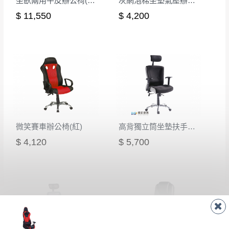
坐臥兩用牛皮辦公椅(CK-706)
灰網泡棉坐墊氣壓辦公椅
線上客服時間｜週一至週五 9:30 - 18:30
$ 11,550
$ 4,200
▼
若您有任何疑問，歡迎加Line或來電洽詢
▼
點選
前往Line做詢問 ⮕ LINE ID：＠dershin
微笑賽車辦公椅(紅)
高背獨立筒坐墊扶手辦公椅
$ 4,120
$ 5,700