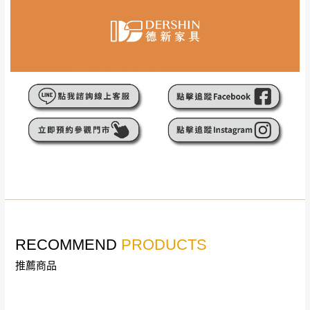
本公司保有配送與否之權利,且首趟配送運費須由購買
方自行負擔。
現貨+預購
，訂購前請先確認庫存。由於品項繁多，網
頁無法及時更新，如有需要親臨門市，請於出發前來
電或到line官方客服確認商品是否有「現貨」與 「金
額」。
若商品價格或庫存有異常，商家有權取消訂
單。
尺寸為人工丈量略有誤差，請以實品為主
商品顏色可能會因
拍攝燈光、電腦解析度、螢幕設定
等因
素,造成實品與網頁上有所差異
\ 歡迎您至德新門市體驗更安心 /
門市營業時間｜週一至週日 9:30 - 21:30
RECOMMEND
PRODUCTS
線上客服時間｜週一至週五 9:30 - 18:30
推薦商品
▼
若您有任何疑問，歡迎加Line或來電洽詢
▼
點選
前往Line做詢問 ⮕ LINE ID：＠dershin