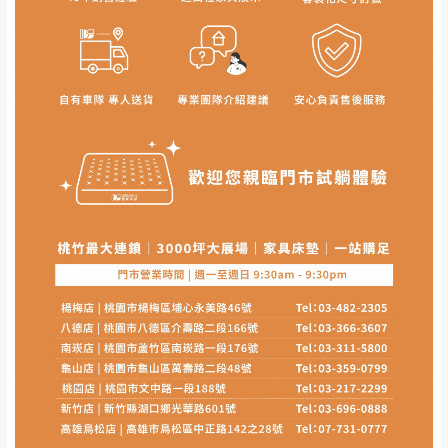
有商品一年保固之服務。
遇百貨周年慶期間，恕暫停百貨公司相關運送 》
無回收家具服務，若需回收家俱可聯絡當地請清潔隊
▪️
訂單成立
時請儘速於三日內完成付款，
交易恕不
回收,免付費清運專線：0800-085-717
殺價，商品均已最低價格售出
，且在特定時日會給
予折扣，請密切注意。
▪️
三
日內若未接獲您的匯款或轉帳通知，商品將不
訂購前請先確認
商品款式、尺寸、材質
是否符合您的
予保留(訂單自動取消)。
居家需求。
▪️
無回收家具服務，若需回收家具可聯絡當地請清
請務必填寫正確之
收貨人姓名、收貨地址、電話
等資
潔隊回收,免付費清運專線：0800-085-717。
訊,如有錯誤,本公司保有配送與否之權利。
商品顏色可能會因
拍攝燈光、電腦解析度、螢幕設定
及個人觀感
等因素,造成實品與網頁上有所差異,此並非
瑕疵,請以實際收到之商品顏色為準,敬請見諒。
此販售商品
不含情境圖內之擺設物品
， 以品名和文案
介紹之商品項目為主。
訂購前請
務必丈量擺放空間是否足夠，並自行確認居
家空間格局、樓梯或電梯大小是否能夠正常搬運進
入
，若因特殊地形與建築物等限制而導致無法配送，