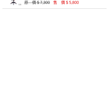
原 價 $ 7,300
售 價 $ 5,800
氣壓高背藍網全透網布辦公椅
氣壓牛皮高背扶手辦公椅(CK-593)
$ 3,000
$ 5,800
氣壓高背藍網彈簧坐墊辦公椅
坐臥兩用牛皮辦公椅(CK-801)
$ 3,200
$ 18,400