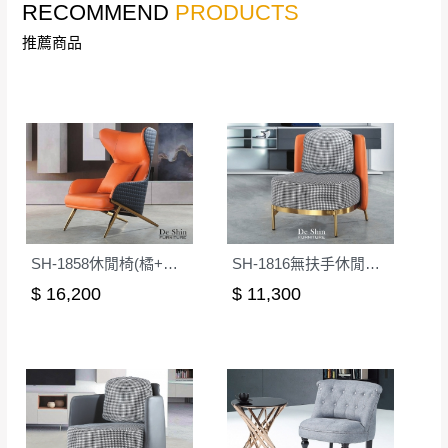
RECOMMEND
PRODUCTS
非因本公司問題而需退換貨，請於收到貨7日
推薦商品
其它注意事項
內通知客服人員(Line@ ID：
@dershin
)
，並
本司貨車運送如因路況不佳、天候惡劣、過於偏遠之
須保持商品全新狀態與完整包裝。鑑賞期間
山區內等，或收貨地點搬運過於困難等因素，導致無
若發生非本司因素致使之汙損破壞，恕無法
法順利配送，本公司除了盡最大努力完成配送外，視
辦理退換貨。
狀況保有出貨的權利。
台北市、新北市地區固定每周(三)、(日)兩天
保護物流人員的工作安全，賣家無提供吊掛服務，若
收送貨，敬請見諒！
需以吊車或其他的吊掛方式吊運，費用將由買方自行
本公司部份商品無維修服務，超過7日鑑賞
支付。
期，商品使用年限，因客人使用習慣、居家
因大型傢俱有組裝、配送的問題，並非一般快速到貨
SH-1858休閒椅(橘+灰皮)
SH-1816無扶手休閒椅(後橘色)
環境不同。若屬人為因素導致商品損壞、零
商品，無法指定特定時間送達，司機當天到貨前皆會
$ 16,200
$ 11,300
件短缺，則維修、搬運費用，需由消費者自
再與您通知，讓您不用整天在家等貨，以免浪費你的
行吸收(另事先與消費者報價，消費者同意將
寶貴時間。
會進行維修)。
如遇自然災害、政府宣布之災害警報等不可抗力情
到貨7日內為鑑賞期(注意:鑑賞期非試用期)，
事，而危及運送人員輸送之安全，本司得視狀況延後
若非商品品質瑕疵問題於鑑賞期內退貨之情
或停止運送服務。
形，我們需酌收退貨運費。
百貨公司配送暫無法配合開店前、閉店後時段，並送