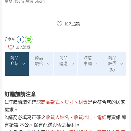
坐高:43cm 坐深:56cm
加入追蹤
分享至
加入追蹤
商品
商品
商品
注意
商品
介紹
規格
運送
事項
評價
(0)
訂購前請注意
0
注意事項：
/5
運 費 說 明
(0)筆
1.訂購前請先確認
商品款式、尺寸、材質
是否符合您的居家
由於
品項繁多，網頁無法及時更新，如有需
需求。
要購買商品，請於出發前來電或到「官方
2.請務必填寫正確之
收貨人姓名、收貨地址、電話
等資訊,如
全部
依評論高至低排列
偏遠地區
Line客服」來信確認商品是否有「現貨」與
運送地
區
運送費用
有錯誤,本公司保有配送與否之權利。
「金額」。
（請先線上詢問 LINE