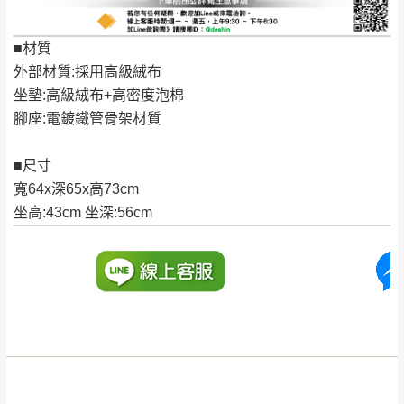
退換貨說明：
若收到不良品，請於到貨日起七日內通知本
｜周（一）配送部門固定公休無送貨｜
■材質
公司客服人員，我們將為您更換新品，運費
外部材質:採用高級絨布
皆由本站負責，所有退回及換貨之商品必須
台北市、新北市地區固定每周(三)、(日)兩天收送貨
坐墊:高級絨布+高密度泡棉
是全新狀態且完整包裝，床墊、床包、枕頭
腳座:電鍍鐵管骨架材質
類產品需為未拆封狀態(請保持商品、附件、
包裝、廠商紙及所有附隨文件或資料之完整
暫無配送地區
：
彰化、南投、雲林、嘉義、台南、高
■尺寸
性)，若未依照上述方式處理，恕無法接受退
雄、屏東、宜蘭、 花蓮、台東、金門、馬祖、澎湖地區
寬64x深65x高73cm
貨。
（可於LINE線上詢問 →
@dershin
）
坐高:43cm 坐深:56cm
由於透過電腦螢幕選購商品，可能會因個人
電腦螢幕的設定色差或解析度等因素， 與實
際商品的顏色、質感稍有不同，如因此而需
加收說明
退換貨，
需自付來回運費及人資成本
，請您
訂購前詳加確認。(包含商品尺寸是否合適)。
訂購前請確認商品尺寸，大型物件因為人工
丈量，難免會有些許誤差值(約正負0.5CM)
。
詳細尺寸以實品為主。
。