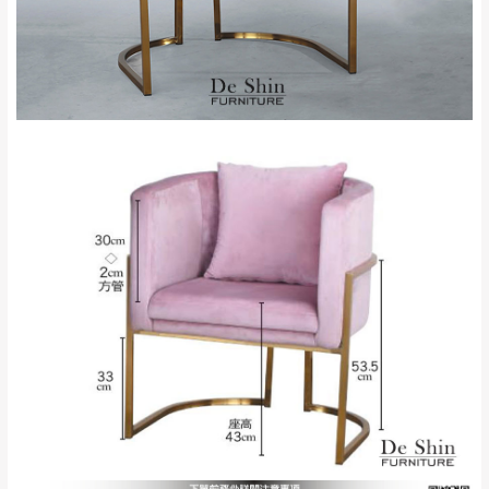
新北
法搬運上樓等因素，導致無法配送，
本公司
峽山區、石碇、坪
保有出貨的權利。
林、福隆、淡水山
保護物流人員的工作安全，賣家無提供吊掛
區、北投湖山路、
服務，若需以吊車或其他的吊掛方式吊運，
深坑山區
費用將由買方自行支付。
$ 9,000以上：免
因大型傢俱有組裝、配送的問題，並非一般
運費
快速到貨商品，無法指定特定時間送達，司
基隆
$ 9,000以下：
基隆山區
機當天到貨前皆會再與您通知，讓你不用整
NT$500元
天在家等貨，以節省您的寶貴時間。
＊A108產品另收運費
由於百貨公司配送較為不易，故暫無法配送
$ 9,000以上：免
至百貨公司內部。
卓蘭鎮、三灣、通
運費
霄山區、西湖、泰
苗栗
$ 9,000以下：
安鄉、大湖鄉、頭
發票寄送：
NT$500元
屋、獅潭鄉
若您選擇三聯式或索取兩聯式發票，發票將於商品
＊A108產品另收運費
完成出貨15個工作天另行寄出，另外約加上2~7個
工作天內送達，如遇國定假日將順延寄送。
配送天數：5~14天
到貨時間：指定送貨日當天以電話聯絡確認