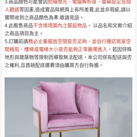
依評論低至高排列
只顯示附上圖片
3.商品顏色可能會
因
拍攝燈光、電腦解析度、螢幕設定及個
→
@dershin
）
人觀感
若商品價格或庫存有異常，商家有權取消訂
等因素,造成實品與網頁上有所差異,此並非瑕疵,請以
只顯示附上評論
實際收到之商品顏色為準,敬請見諒。
單。
部分網路商品恕無法更改原設計或客製，敬請
桃園
復興鄉
4.此販售商品
不含情境圖內之擺設物品
， 以品名和文案介紹
見諒！
之商品項目為主。
接單後二日內(不含例假日)，我們客服會與您
峨眉鄉、五峰鄉、
5.訂購前請
務必丈量擺放空間是否足夠
，並自行確認居家空
電話聯絡或E-Mail通知確認訂單。
橫山、北埔鄉、尖
間格局、
樓梯或電梯大小是否能夠正常搬運進入
，若因特殊
（線上客
服 LINE →
@dershin
）
石鄉、寶山鄉山
地形與建築物等限制而導致無法配送，本公司保有配送與否
新竹
下單前先詢問是否現貨
，若未詢問下單後無
區、新埔山區、芎
之權利,且首趟配送運費須由購買方自行負擔。
現貨我們客服會再來電或E-Mail與您聯絡
林山區、關西 玉山
免 運
（洽詢方式請搜尋 L
ine ID →
@dershin
）
里
費
運送範圍：限定北至基隆，南至苗栗，偏遠
地區恕無法提供運送 (詳見運送規章)。
台北
無
雙溪、貢寮、烏
配送範圍：
來、平溪、九份、
苗栗至基隆；其它地區暫不開放，如因特殊
石門、林口 下福
＊A108產品另收運費
地型限制(山區、鄉、鎮、村)、樓梯太小、無
里、新店山區、三