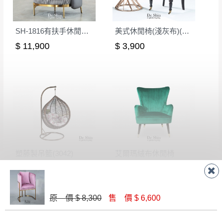
如欲放置營業場所及公開場合之商品則無享
至百貨公司卸貨區為限，恕無法送至指定樓面。
《 如
有商品一年保固之服務。
遇百貨周年慶期間，恕暫停百貨公司相關運送 》
SH-1816有扶手休閒椅(後灰色)
美式休閒椅(淺灰布)(不含茶几)
無回收家具服務，若需回收家俱可聯絡當地請清潔隊
▪️
訂單成立
時請儘速於三日內完成付款，
交易恕不
$ 11,900
$ 3,900
回收,免付費清運專線：0800-085-717
殺價，商品均已最低價格售出
，且在特定時日會給
予折扣，請密切注意。
▪️
三
日內若未接獲您的匯款或轉帳通知，商品將不
予保留(訂單自動取消)。
▪️
無回收家具服務，若需回收家具可聯絡當地請清
潔隊回收,免付費清運專線：0800-085-717。
塑藤製吊籃(3042)
艾爾瑪絨布休閒椅
$ 6,800
$ 10,300
原 價 $ 8,300
售 價 $ 6,600