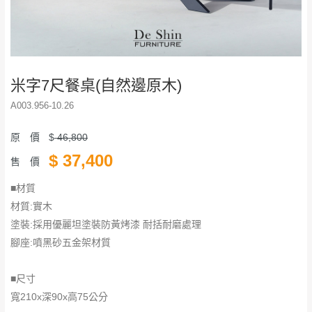
米字7尺餐桌(自然邊原木)
A003.956-10.26
原 價
$
46,800
$
37,400
售 價
■材質
材質:實木
塗裝:採用優麗坦塗裝防黃烤漆 耐括耐磨處理
腳座:噴黑砂五金架材質
■尺寸
寬210x深90x高75公分