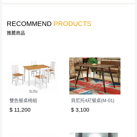
若收到不良品，請於到貨日起七日內通知本
｜周（一）配送部門固定公休無送貨｜
公司客服人員，我們將為您更換新品，運費
皆由本站負責，所有退回及換貨之商品必須
RECOMMEND
PRODUCTS
台北市、新北市地區固定每周(三)、(日)兩天收送貨
是全新狀態且完整包裝，床墊、床包、枕頭
推薦商品
類產品需為未拆封狀態(請保持商品、附件、
包裝、廠商紙及所有附隨文件或資料之完整
暫無配送地區
：
彰化、南投、雲林、嘉義、台南、高
性)，若未依照上述方式處理，恕無法接受退
雄、屏東、宜蘭、 花蓮、台東、金門、馬祖、澎湖地區
貨。
（可於LINE線上詢問 →
@dershin
）
由於透過電腦螢幕選購商品，可能會因個人
電腦螢幕的設定色差或解析度等因素， 與實
際商品的顏色、質感稍有不同，如因此而需
加收說明
退換貨，
需自付來回運費及人資成本
，請您
雙色餐桌椅組
貝尼托4尺餐桌(M-01)
訂購前詳加確認。(包含商品尺寸是否合適)。
$ 11,200
$ 3,100
訂購前請確認商品尺寸，大型物件因為人工
丈量，難免會有些許誤差值(約正負0.5CM)
。
詳細尺寸以實品為主。
。
非因本公司問題而需退換貨，請於收到貨7日