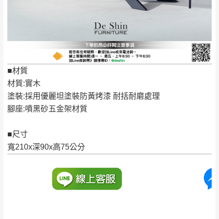
保有出貨的權利。
林、福隆、淡水山
保護物流人員的工作安全，賣家無提供吊掛
區、北投湖山路、
服務，若需以吊車或其他的吊掛方式吊運，
深坑山區
費用將由買方自行支付。
$ 9,000以上：免
因大型傢俱有組裝、配送的問題，並非一般
運費
快速到貨商品，無法指定特定時間送達，司
■材質
基隆
$ 9,000以下：
基隆山區
機當天到貨前皆會再與您通知，讓你不用整
材質:實木
NT$500元
天在家等貨，以節省您的寶貴時間。
塗裝:採用優麗坦塗裝防黃烤漆 耐括耐磨處理
＊A108產品另收運費
由於百貨公司配送較為不易，故暫無法配送
腳座:噴黑砂五金架材質
$ 9,000以上：免
至百貨公司內部。
卓蘭鎮、三灣、通
運費
霄山區、西湖、泰
■尺寸
苗栗
$ 9,000以下：
安鄉、大湖鄉、頭
寬210x深90x高75公分
發票寄送：
NT$500元
屋、獅潭鄉
若您選擇三聯式或索取兩聯式發票，發票將於商品
＊A108產品另收運費
完成出貨15個工作天另行寄出，另外約加上2~7個
工作天內送達，如遇國定假日將順延寄送。
配送天數：5~14天
到貨時間：指定送貨日當天以電話聯絡確認
退換貨說明：