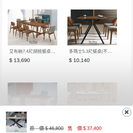
有商品一年保固之服務。
遇百貨周年慶期間，恕暫停百貨公司相關運送 》
無回收家具服務，若需回收家俱可聯絡當地請清潔隊
▪️
訂單成立
時請儘速於三日內完成付款，
交易恕不
回收,免付費清運專線：0800-085-717
殺價，商品均已最低價格售出
，且在特定時日會給
予折扣，請密切注意。
▪️
三
日內若未接獲您的匯款或轉帳通知，商品將不
予保留(訂單自動取消)。
艾布納7.4尺胡桃餐桌(MIT-3096)
多瑪士5.3尺餐桌(不含餐椅)(MIT-5223)
▪️
無回收家具服務，若需回收家具可聯絡當地請清
$ 13,690
$ 10,140
潔隊回收,免付費清運專線：0800-085-717。
卡藍達自然邊6尺餐桌(胡桃)
妮克絲4尺餐桌(洗白色)(MIT-3043)
原 價 $ 46,800
售 價 $ 37,400