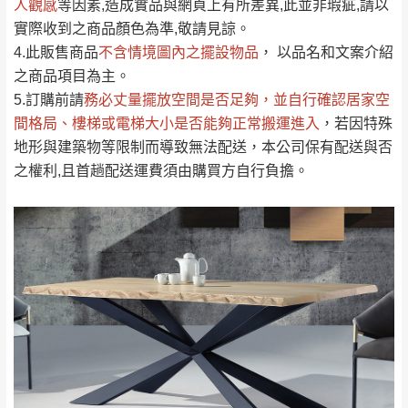
人觀感
若商品價格或庫存有異常，商家有權取消訂
等因素,造成實品與網頁上有所差異,此並非瑕疵,請以
只顯示附上評論
實際收到之商品顏色為準,敬請見諒。
單。
部分網路商品恕無法更改原設計或客製，敬請
桃園
復興鄉
4.此販售商品
不含情境圖內之擺設物品
， 以品名和文案介紹
見諒！
之商品項目為主。
接單後二日內(不含例假日)，我們客服會與您
峨眉鄉、五峰鄉、
5.訂購前請
務必丈量擺放空間是否足夠
，並自行確認居家空
電話聯絡或E-Mail通知確認訂單。
橫山、北埔鄉、尖
間格局、
樓梯或電梯大小是否能夠正常搬運進入
，若因特殊
（線上客
服 LINE →
@dershin
）
石鄉、寶山鄉山
地形與建築物等限制而導致無法配送，本公司保有配送與否
新竹
下單前先詢問是否現貨
，若未詢問下單後無
區、新埔山區、芎
之權利,且首趟配送運費須由購買方自行負擔。
現貨我們客服會再來電或E-Mail與您聯絡
林山區、關西 玉山
免 運
（洽詢方式請搜尋 L
ine ID →
@dershin
）
里
費
運送範圍：限定北至基隆，南至苗栗，偏遠
地區恕無法提供運送 (詳見運送規章)。
台北
無
雙溪、貢寮、烏
配送範圍：
來、平溪、九份、
苗栗至基隆；其它地區暫不開放，如因特殊
石門、林口 下福
＊A108產品另收運費
地型限制(山區、鄉、鎮、村)、樓梯太小、無
里、新店山區、三
新北
法搬運上樓等因素，導致無法配送，
本公司
峽山區、石碇、坪