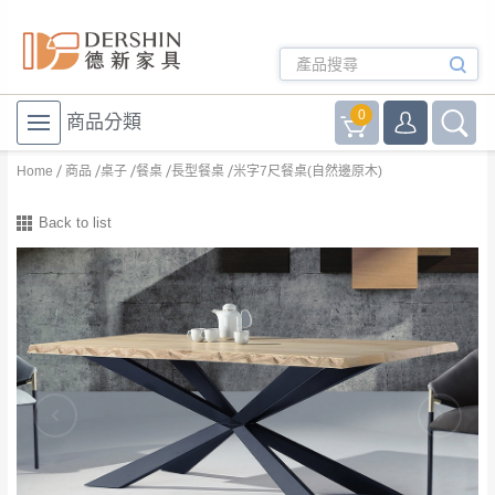
0
商品分類
Home
商品
桌子
餐桌
長型餐桌
米字7尺餐桌(自然邊原木)
Back to list