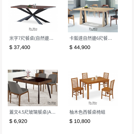
其它注意事項
內通知客服人員(Line@ ID：
@dershin
)
，並
本司貨車運送如因路況不佳、天候惡劣、過於偏遠之
須保持商品全新狀態與完整包裝。鑑賞期間
山區內等，或收貨地點搬運過於困難等因素，導致無
若發生非本司因素致使之汙損破壞，恕無法
法順利配送，本公司除了盡最大努力完成配送外，視
辦理退換貨。
米字7尺餐桌(自然邊胡桃)
卡藍達自然邊6尺餐桌(本色)
狀況保有出貨的權利。
台北市、新北市地區固定每周(三)、(日)兩天
保護物流人員的工作安全，賣家無提供吊掛服務，若
$ 37,400
$ 44,900
收送貨，敬請見諒！
需以吊車或其他的吊掛方式吊運，費用將由買方自行
本公司部份商品無維修服務，超過7日鑑賞
支付。
期，商品使用年限，因客人使用習慣、居家
因大型傢俱有組裝、配送的問題，並非一般快速到貨
環境不同。若屬人為因素導致商品損壞、零
商品，無法指定特定時間送達，司機當天到貨前皆會
件短缺，則維修、搬運費用，需由消費者自
再與您通知，讓您不用整天在家等貨，以免浪費你的
行吸收(另事先與消費者報價，消費者同意將
寶貴時間。
會進行維修)。
如遇自然災害、政府宣布之災害警報等不可抗力情
到貨7日內為鑑賞期(注意:鑑賞期非試用期)，
事，而危及運送人員輸送之安全，本司得視狀況延後
蓋文4.5尺玻璃餐桌(A79)
柚木色西餐桌椅組
若非商品品質瑕疵問題於鑑賞期內退貨之情
或停止運送服務。
$ 6,920
$ 10,800
形，我們需酌收退貨運費。
百貨公司配送暫無法配合開店前、閉店後時段，並送
如欲放置營業場所及公開場合之商品則無享
至百貨公司卸貨區為限，恕無法送至指定樓面。
《 如