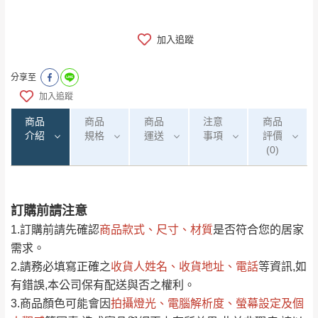
加入追蹤
分享至
加入追蹤
商品
商品
商品
注意
商品
介紹
規格
運送
事項
評價
(0)
訂購前請注意
0
注意事項：
/5
運 費 說 明
(0)筆
1.訂購前請先確認
商品款式、尺寸、材質
是否符合您的居家
由於
品項繁多，網頁無法及時更新，如有需
需求。
要購買商品，請於出發前來電或到「官方
2.請務必填寫正確之
收貨人姓名、收貨地址、電話
等資訊,如
全部
依評論高至低排列
偏遠地區
Line客服」來信確認商品是否有「現貨」與
運送地
區
運送費用
有錯誤,本公司保有配送與否之權利。
「金額」。
（請先線上詢問 LINE
依評論低至高排列
只顯示附上圖片
3.商品顏色可能會
因
拍攝燈光、電腦解析度、螢幕設定及個
→
@dershin
）