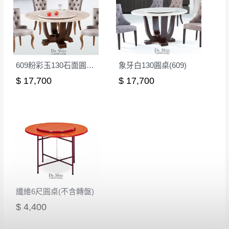
其它注意事項
內通知客服人員(Line@ ID：
@dershin
)
，並
本司貨車運送如因路況不佳、天候惡劣、過於偏遠之
須保持商品全新狀態與完整包裝。鑑賞期間
山區內等，或收貨地點搬運過於困難等因素，導致無
若發生非本司因素致使之汙損破壞，恕無法
法順利配送，本公司除了盡最大努力完成配送外，視
辦理退換貨。
609粉彩玉130石面圓桌(胡桃腳)
象牙白130圓桌(609)
狀況保有出貨的權利。
台北市、新北市地區固定每周(三)、(日)兩天
保護物流人員的工作安全，賣家無提供吊掛服務，若
$ 17,700
$ 17,700
收送貨，敬請見諒！
需以吊車或其他的吊掛方式吊運，費用將由買方自行
本公司部份商品無維修服務，超過7日鑑賞
支付。
期，商品使用年限，因客人使用習慣、居家
因大型傢俱有組裝、配送的問題，並非一般快速到貨
環境不同。若屬人為因素導致商品損壞、零
商品，無法指定特定時間送達，司機當天到貨前皆會
件短缺，則維修、搬運費用，需由消費者自
再與您通知，讓您不用整天在家等貨，以免浪費你的
行吸收(另事先與消費者報價，消費者同意將
寶貴時間。
會進行維修)。
如遇自然災害、政府宣布之災害警報等不可抗力情
到貨7日內為鑑賞期(注意:鑑賞期非試用期)，
事，而危及運送人員輸送之安全，本司得視狀況延後
纖維6尺圓桌(不含轉盤)
若非商品品質瑕疵問題於鑑賞期內退貨之情
或停止運送服務。
$ 4,400
形，我們需酌收退貨運費。
百貨公司配送暫無法配合開店前、閉店後時段，並送
如欲放置營業場所及公開場合之商品則無享
至百貨公司卸貨區為限，恕無法送至指定樓面。
《 如