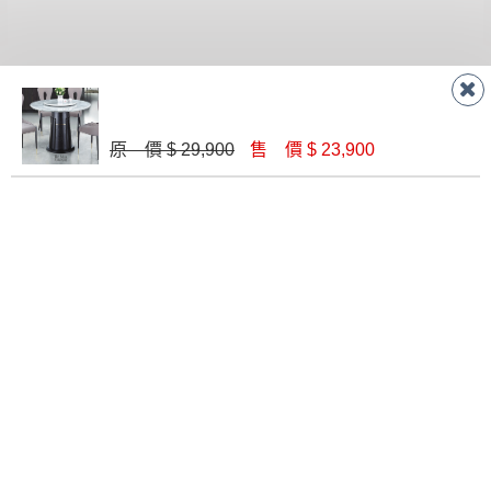
有商品一年保固之服務。
遇百貨周年慶期間，恕暫停百貨公司相關運送 》
無回收家具服務，若需回收家俱可聯絡當地請清潔隊
▪️
訂單成立
時請儘速於三日內完成付款，
交易恕不
回收,免付費清運專線：0800-085-717
殺價，商品均已最低價格售出
，且在特定時日會給
予折扣，請密切注意。
聯絡客服
▪️
三
日內若未接獲您的匯款或轉帳通知，商品將不
原 價 $ 29,900
售 價 $ 23,900
予保留(訂單自動取消)。
▪️
無回收家具服務，若需回收家具可聯絡當地請清
線 上
AM 9:30-PM 6:30
潔隊回收,免付費清運專線：0800-085-717。
門 市
AM 9:30-PM 9:30
門市據點
楊梅店
南崁店
桃園店
八德店
龜山店
新竹店
高雄鳥松
店
關於我們