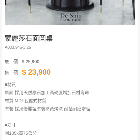
蒙麗莎石面圓桌
A003.946-3.26
原 價
$
29,900
$
23,900
售 價
■材質
桌面:採用天然原石加工高硬度增加石材壽命
材質:MDF包覆式材質
塗裝:採用優麗坦塗裝防黃烤漆 耐括耐磨處理
■尺寸
圓135x高75公分