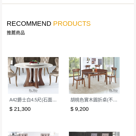
若收到不良品，請於到貨日起七日內通知本
｜周（一）配送部門固定公休無送貨｜
公司客服人員，我們將為您更換新品，運費
皆由本站負責，所有退回及換貨之商品必須
RECOMMEND
PRODUCTS
台北市、新北市地區固定每周(三)、(日)兩天收送貨
是全新狀態且完整包裝，床墊、床包、枕頭
推薦商品
類產品需為未拆封狀態(請保持商品、附件、
包裝、廠商紙及所有附隨文件或資料之完整
暫無配送地區
：
彰化、南投、雲林、嘉義、台南、高
性)，若未依照上述方式處理，恕無法接受退
雄、屏東、宜蘭、 花蓮、台東、金門、馬祖、澎湖地區
貨。
（可於LINE線上詢問 →
@dershin
）
由於透過電腦螢幕選購商品，可能會因個人
電腦螢幕的設定色差或解析度等因素， 與實
際商品的顏色、質感稍有不同，如因此而需
加收說明
退換貨，
需自付來回運費及人資成本
，請您
A42爵士白4.5尺(石面)圓桌
胡桃色實木圓折桌(不含椅)(XJM-9138H)
訂購前詳加確認。(包含商品尺寸是否合適)。
$ 21,300
$ 9,200
訂購前請確認商品尺寸，大型物件因為人工
丈量，難免會有些許誤差值(約正負0.5CM)
。
詳細尺寸以實品為主。
。
非因本公司問題而需退換貨，請於收到貨7日