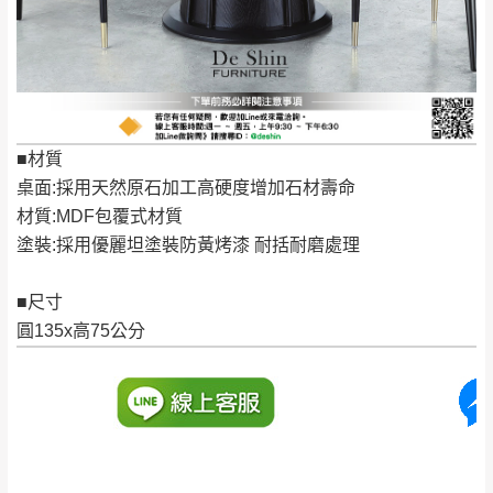
保有出貨的權利。
林、福隆、淡水山
保護物流人員的工作安全，賣家無提供吊掛
區、北投湖山路、
服務，若需以吊車或其他的吊掛方式吊運，
深坑山區
費用將由買方自行支付。
$ 9,000以上：免
因大型傢俱有組裝、配送的問題，並非一般
運費
快速到貨商品，無法指定特定時間送達，司
■材質
基隆
$ 9,000以下：
基隆山區
機當天到貨前皆會再與您通知，讓你不用整
桌面:採用天然原石加工高硬度增加石材壽命
NT$500元
天在家等貨，以節省您的寶貴時間。
材質:MDF包覆式材質
＊A108產品另收運費
由於百貨公司配送較為不易，故暫無法配送
塗裝:採用優麗坦塗裝防黃烤漆 耐括耐磨處理
$ 9,000以上：免
至百貨公司內部。
卓蘭鎮、三灣、通
運費
霄山區、西湖、泰
■尺寸
苗栗
$ 9,000以下：
安鄉、大湖鄉、頭
圓135x高75公分
發票寄送：
NT$500元
屋、獅潭鄉
若您選擇三聯式或索取兩聯式發票，發票將於商品
＊A108產品另收運費
完成出貨15個工作天另行寄出，另外約加上2~7個
工作天內送達，如遇國定假日將順延寄送。
配送天數：5~14天
到貨時間：指定送貨日當天以電話聯絡確認
退換貨說明：