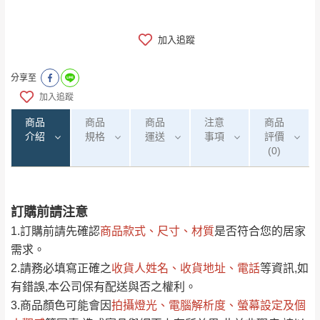
加入追蹤
分享至
加入追蹤
商品
商品
商品
注意
商品
介紹
規格
運送
事項
評價
(0)
訂購前請注意
0
注意事項：
/5
運 費 說 明
(0)筆
1.訂購前請先確認
商品款式、尺寸、材質
是否符合您的居家
由於
品項繁多，網頁無法及時更新，如有需
需求。
要購買商品，請於出發前來電或到「官方
2.請務必填寫正確之
收貨人姓名、收貨地址、電話
等資訊,如
全部
依評論高至低排列
偏遠地區
Line客服」來信確認商品是否有「現貨」與
運送地
區
運送費用
有錯誤,本公司保有配送與否之權利。
「金額」。
（請先線上詢問 LINE
依評論低至高排列
只顯示附上圖片
3.商品顏色可能會
因
拍攝燈光、電腦解析度、螢幕設定及個
→
@dershin
）