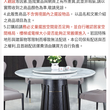
人觀感
若商品價格或庫存有異常，商家有權取消訂
等因素,造成實品與網頁上有所差異,此並非瑕疵,請以
只顯示附上評論
實際收到之商品顏色為準,敬請見諒。
單。
部分網路商品恕無法更改原設計或客製，敬請
桃園
復興鄉
4.此販售商品
不含情境圖內之擺設物品
， 以品名和文案介紹
見諒！
之商品項目為主。
接單後二日內(不含例假日)，我們客服會與您
峨眉鄉、五峰鄉、
5.訂購前請
務必丈量擺放空間是否足夠
，並自行確認居家空
電話聯絡或E-Mail通知確認訂單。
橫山、北埔鄉、尖
間格局、
樓梯或電梯大小是否能夠正常搬運進入
，若因特殊
（線上客
服 LINE →
@dershin
）
石鄉、寶山鄉山
地形與建築物等限制而導致無法配送，本公司保有配送與否
新竹
下單前先詢問是否現貨
，若未詢問下單後無
區、新埔山區、芎
之權利,且首趟配送運費須由購買方自行負擔。
現貨我們客服會再來電或E-Mail與您聯絡
林山區、關西 玉山
免 運
（洽詢方式請搜尋 L
ine ID →
@dershin
）
里
費
運送範圍：限定北至基隆，南至苗栗，偏遠
地區恕無法提供運送 (詳見運送規章)。
台北
無
雙溪、貢寮、烏
配送範圍：
來、平溪、九份、
苗栗至基隆；其它地區暫不開放，如因特殊
石門、林口 下福
＊A108產品另收運費
地型限制(山區、鄉、鎮、村)、樓梯太小、無
里、新店山區、三
新北
法搬運上樓等因素，導致無法配送，
本公司
峽山區、石碇、坪