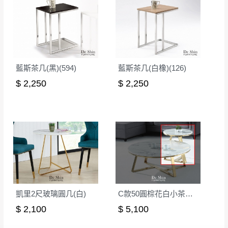
山區內等，或收貨地點搬運過於困難等因素，導致無
若發生非本司因素致使之汙損破壞，恕無法
法順利配送，本公司除了盡最大努力完成配送外，視
辦理退換貨。
狀況保有出貨的權利。
台北市、新北市地區固定每周(三)、(日)兩天
保護物流人員的工作安全，賣家無提供吊掛服務，若
收送貨，敬請見諒！
需以吊車或其他的吊掛方式吊運，費用將由買方自行
藍斯茶几(黑)(594)
藍斯茶几(白橡)(126)
本公司部份商品無維修服務，超過7日鑑賞
支付。
$ 2,250
$ 2,250
期，商品使用年限，因客人使用習慣、居家
因大型傢俱有組裝、配送的問題，並非一般快速到貨
環境不同。若屬人為因素導致商品損壞、零
商品，無法指定特定時間送達，司機當天到貨前皆會
件短缺，則維修、搬運費用，需由消費者自
再與您通知，讓您不用整天在家等貨，以免浪費你的
行吸收(另事先與消費者報價，消費者同意將
寶貴時間。
會進行維修)。
如遇自然災害、政府宣布之災害警報等不可抗力情
到貨7日內為鑑賞期(注意:鑑賞期非試用期)，
事，而危及運送人員輸送之安全，本司得視狀況延後
若非商品品質瑕疵問題於鑑賞期內退貨之情
或停止運送服務。
形，我們需酌收退貨運費。
百貨公司配送暫無法配合開店前、閉店後時段，並送
凱里2尺玻璃圓几(白)
C款50圓棕花白小茶几(黑腳)
如欲放置營業場所及公開場合之商品則無享
至百貨公司卸貨區為限，恕無法送至指定樓面。
《 如
有商品一年保固之服務。
$ 2,100
$ 5,100
遇百貨周年慶期間，恕暫停百貨公司相關運送 》
無回收家具服務，若需回收家俱可聯絡當地請清潔隊
▪️
訂單成立
時請儘速於三日內完成付款，
交易恕不