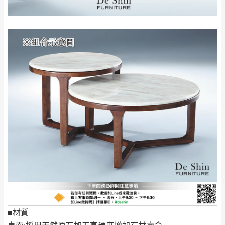
服務，若需以吊車或其他的吊掛方式吊運，
深坑山區
費用將由買方自行支付。
$ 9,000以上：免
因大型傢俱有組裝、配送的問題，並非一般
運費
快速到貨商品，無法指定特定時間送達，司
基隆
$ 9,000以下：
基隆山區
機當天到貨前皆會再與您通知，讓你不用整
NT$500元
天在家等貨，以節省您的寶貴時間。
＊A108產品另收運費
由於百貨公司配送較為不易，故暫無法配送
$ 9,000以上：免
至百貨公司內部。
卓蘭鎮、三灣、通
運費
霄山區、西湖、泰
苗栗
$ 9,000以下：
安鄉、大湖鄉、頭
發票寄送：
NT$500元
屋、獅潭鄉
若您選擇三聯式或索取兩聯式發票，發票將於商品
＊A108產品另收運費
完成出貨15個工作天另行寄出，另外約加上2~7個
工作天內送達，如遇國定假日將順延寄送。
配送天數：5~14天
到貨時間：指定送貨日當天以電話聯絡確認
退換貨說明：
若收到不良品，請於到貨日起七日內通知本
｜周（一）配送部門固定公休無送貨｜
■材質
公司客服人員，我們將為您更換新品，運費