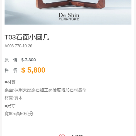
T03石面小圓几
A003.770-10.26
原 價
$
7,300
$
5,800
售 價
■材質
桌面:採用天然原石加工高硬度增加石材壽命
材質:實木
■尺寸
寬60x高50公分