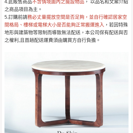
4.此販售商品
不含情境圖內之擺設物品
， 以品名和文案介紹
見諒！
之商品項目為主。
接單後二日內(不含例假日)，我們客服會與您
峨眉鄉、五峰鄉、
5.訂購前請
務必丈量擺放空間是否足夠
，並自行確認居家空
電話聯絡或E-Mail通知確認訂單。
橫山、北埔鄉、尖
間格局、
樓梯或電梯大小是否能夠正常搬運進入
，若因特殊
（線上客
服 LINE →
@dershin
）
石鄉、寶山鄉山
地形與建築物等限制而導致無法配送，本公司保有配送與否
新竹
下單前先詢問是否現貨
，若未詢問下單後無
區、新埔山區、芎
之權利,且首趟配送運費須由購買方自行負擔。
現貨我們客服會再來電或E-Mail與您聯絡
林山區、關西 玉山
免 運
（洽詢方式請搜尋 L
ine ID →
@dershin
）
里
費
運送範圍：限定北至基隆，南至苗栗，偏遠
地區恕無法提供運送 (詳見運送規章)。
台北
無
雙溪、貢寮、烏
配送範圍：
來、平溪、九份、
苗栗至基隆；其它地區暫不開放，如因特殊
石門、林口 下福
＊A108產品另收運費
地型限制(山區、鄉、鎮、村)、樓梯太小、無
里、新店山區、三
新北
法搬運上樓等因素，導致無法配送，
本公司
峽山區、石碇、坪
保有出貨的權利。
林、福隆、淡水山
保護物流人員的工作安全，賣家無提供吊掛
區、北投湖山路、