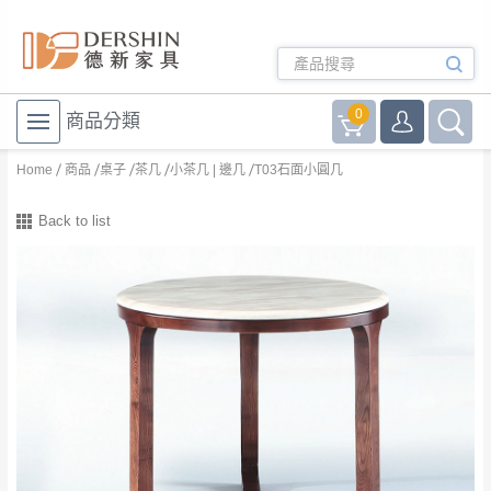
0
商品分類
Home
商品
桌子
茶几
小茶几 | 邊几
T03石面小圓几
Back to list