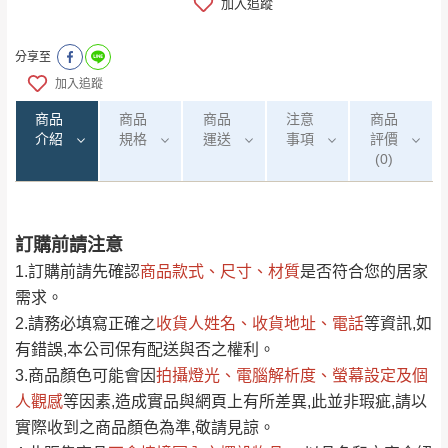
加入追蹤
分享至
加入追蹤
商品
商品
商品
注意
商品
介紹
規格
運送
事項
評價
(0)
訂購前請注意
0
注意事項：
/5
運 費 說 明
(0)筆
1.訂購前請先確認
商品款式、尺寸、材質
是否符合您的居家
由於
品項繁多，網頁無法及時更新，如有需
需求。
要購買商品，請於出發前來電或到「官方
2.請務必填寫正確之
收貨人姓名、收貨地址、電話
等資訊,如
全部
依評論高至低排列
偏遠地區
Line客服」來信確認商品是否有「現貨」與
運送地
區
運送費用
有錯誤,本公司保有配送與否之權利。
「金額」。
（請先線上詢問 LINE
依評論低至高排列
只顯示附上圖片
3.商品顏色可能會
因
拍攝燈光、電腦解析度、螢幕設定及個
→
@dershin
）
人觀感
若商品價格或庫存有異常，商家有權取消訂
等因素,造成實品與網頁上有所差異,此並非瑕疵,請以
只顯示附上評論
實際收到之商品顏色為準,敬請見諒。
單。
部分網路商品恕無法更改原設計或客製，敬請
桃園
復興鄉