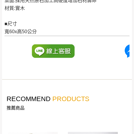
桌面:採用天然原石加工高硬度增加石材壽命
皆由本站負責，所有退回及換貨之商品必須
台北市、新北市地區固定每周(三)、(日)兩天收送貨
材質:實木
是全新狀態且完整包裝，床墊、床包、枕頭
類產品需為未拆封狀態(請保持商品、附件、
■尺寸
包裝、廠商紙及所有附隨文件或資料之完整
暫無配送地區
：
彰化、南投、雲林、嘉義、台南、高
寬60x高50公分
性)，若未依照上述方式處理，恕無法接受退
雄、屏東、宜蘭、 花蓮、台東、金門、馬祖、澎湖地區
貨。
（可於LINE線上詢問 →
@dershin
）
由於透過電腦螢幕選購商品，可能會因個人
電腦螢幕的設定色差或解析度等因素， 與實
際商品的顏色、質感稍有不同，如因此而需
加收說明
退換貨，
需自付來回運費及人資成本
，請您
訂購前詳加確認。(包含商品尺寸是否合適)。
訂購前請確認商品尺寸，大型物件因為人工
RECOMMEND
PRODUCTS
丈量，難免會有些許誤差值(約正負0.5CM)
。
推薦商品
詳細尺寸以實品為主。
。
非因本公司問題而需退換貨，請於收到貨7日
其它注意事項
內通知客服人員(Line@ ID：
@dershin
)
，並
本司貨車運送如因路況不佳、天候惡劣、過於偏遠之
須保持商品全新狀態與完整包裝。鑑賞期間