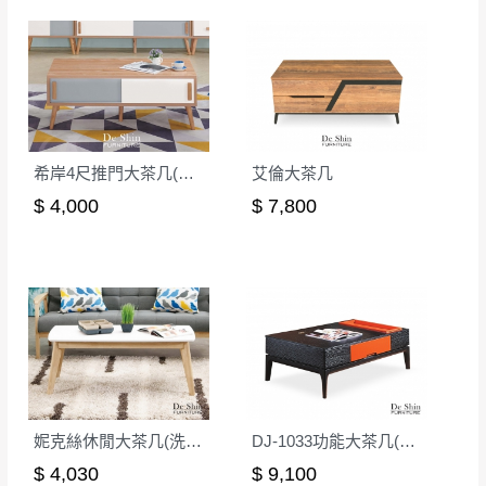
本司貨車運送如因路況不佳、天候惡劣、過於偏遠之
須保持商品全新狀態與完整包裝。鑑賞期間
山區內等，或收貨地點搬運過於困難等因素，導致無
若發生非本司因素致使之汙損破壞，恕無法
法順利配送，本公司除了盡最大努力完成配送外，視
辦理退換貨。
狀況保有出貨的權利。
台北市、新北市地區固定每周(三)、(日)兩天
保護物流人員的工作安全，賣家無提供吊掛服務，若
收送貨，敬請見諒！
需以吊車或其他的吊掛方式吊運，費用將由買方自行
希岸4尺推門大茶几(CL-2)
艾倫大茶几
本公司部份商品無維修服務，超過7日鑑賞
支付。
$ 4,000
$ 7,800
期，商品使用年限，因客人使用習慣、居家
因大型傢俱有組裝、配送的問題，並非一般快速到貨
環境不同。若屬人為因素導致商品損壞、零
商品，無法指定特定時間送達，司機當天到貨前皆會
件短缺，則維修、搬運費用，需由消費者自
再與您通知，讓您不用整天在家等貨，以免浪費你的
行吸收(另事先與消費者報價，消費者同意將
寶貴時間。
會進行維修)。
如遇自然災害、政府宣布之災害警報等不可抗力情
到貨7日內為鑑賞期(注意:鑑賞期非試用期)，
事，而危及運送人員輸送之安全，本司得視狀況延後
若非商品品質瑕疵問題於鑑賞期內退貨之情
或停止運送服務。
形，我們需酌收退貨運費。
百貨公司配送暫無法配合開店前、閉店後時段，並送
妮克絲休閒大茶几(洗白色)(MIT-3043-1)
DJ-1033功能大茶几(黑橙)
如欲放置營業場所及公開場合之商品則無享
至百貨公司卸貨區為限，恕無法送至指定樓面。
《 如
有商品一年保固之服務。
$ 4,030
$ 9,100
遇百貨周年慶期間，恕暫停百貨公司相關運送 》