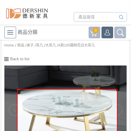
0
商品分類
Home
商品
桌子
茶几
大茶几
A款100圓棕花白大茶几
Back to list