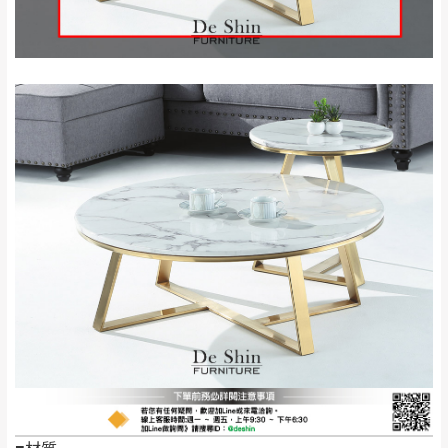
保護物流人員的工作安全，賣家無提供吊掛
區、北投湖山路、
服務，若需以吊車或其他的吊掛方式吊運，
深坑山區
費用將由買方自行支付。
$ 9,000以上：免
因大型傢俱有組裝、配送的問題，並非一般
運費
快速到貨商品，無法指定特定時間送達，司
基隆
$ 9,000以下：
基隆山區
機當天到貨前皆會再與您通知，讓你不用整
NT$500元
天在家等貨，以節省您的寶貴時間。
＊A108產品另收運費
由於百貨公司配送較為不易，故暫無法配送
$ 9,000以上：免
至百貨公司內部。
卓蘭鎮、三灣、通
運費
霄山區、西湖、泰
苗栗
$ 9,000以下：
安鄉、大湖鄉、頭
發票寄送：
NT$500元
屋、獅潭鄉
若您選擇三聯式或索取兩聯式發票，發票將於商品
＊A108產品另收運費
完成出貨15個工作天另行寄出，另外約加上2~7個
工作天內送達，如遇國定假日將順延寄送。
配送天數：5~14天
到貨時間：指定送貨日當天以電話聯絡確認
退換貨說明：
若收到不良品，請於到貨日起七日內通知本
｜周（一）配送部門固定公休無送貨｜