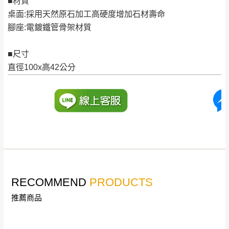
■材質
公司客服人員，我們將為您更換新品，運費
桌面:採用天然原石加工高硬度增加石材壽命
皆由本站負責，所有退回及換貨之商品必須
台北市、新北市地區固定每周(三)、(日)兩天收送貨
腳座:電鍍鐵管骨架材質
是全新狀態且完整包裝，床墊、床包、枕頭
類產品需為未拆封狀態(請保持商品、附件、
■尺寸
包裝、廠商紙及所有附隨文件或資料之完整
暫無配送地區
：
彰化、南投、雲林、嘉義、台南、高
直徑100x高42公分
性)，若未依照上述方式處理，恕無法接受退
雄、屏東、宜蘭、 花蓮、台東、金門、馬祖、澎湖地區
貨。
（可於LINE線上詢問 →
@dershin
）
由於透過電腦螢幕選購商品，可能會因個人
電腦螢幕的設定色差或解析度等因素， 與實
際商品的顏色、質感稍有不同，如因此而需
加收說明
退換貨，
需自付來回運費及人資成本
，請您
訂購前詳加確認。(包含商品尺寸是否合適)。
訂購前請確認商品尺寸，大型物件因為人工
RECOMMEND
PRODUCTS
丈量，難免會有些許誤差值(約正負0.5CM)
。
推薦商品
詳細尺寸以實品為主。
。
非因本公司問題而需退換貨，請於收到貨7日
其它注意事項
內通知客服人員(Line@ ID：
@dershin
)
，並