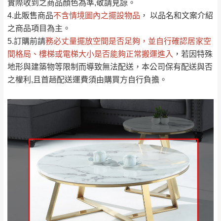
實際收到之商品顏色為準,敬請見諒。
單。
部分網路商品恕無法更改原設計或客製，敬請
桃園
復興鄉
4.此販售商品
不含情境圖內之擺設物品
， 以品名和文案介紹
見諒！
之商品項目為主。
接單後二日內(不含例假日)，我們客服會與您
峨眉鄉、五峰鄉、
5.訂購前請
務必丈量擺放空間是否足夠
，並自行確認居家空
電話聯絡或E-Mail通知確認訂單。
橫山、北埔鄉、尖
間格局、
樓梯或電梯大小是否能夠正常搬運進入
，若因特殊
（線上客
服 LINE →
@dershin
）
石鄉、寶山鄉山
地形與建築物等限制而導致無法配送，本公司保有配送與否
新竹
下單前先詢問是否現貨
，若未詢問下單後無
區、新埔山區、芎
之權利,且首趟配送運費須由購買方自行負擔。
現貨我們客服會再來電或E-Mail與您聯絡
林山區、關西 玉山
免 運
（洽詢方式請搜尋 L
ine ID →
@dershin
）
里
費
運送範圍：限定北至基隆，南至苗栗，偏遠
地區恕無法提供運送 (詳見運送規章)。
台北
無
雙溪、貢寮、烏
配送範圍：
來、平溪、九份、
苗栗至基隆；其它地區暫不開放，如因特殊
石門、林口 下福
＊A108產品另收運費
地型限制(山區、鄉、鎮、村)、樓梯太小、無
里、新店山區、三
新北
法搬運上樓等因素，導致無法配送，
本公司
峽山區、石碇、坪
保有出貨的權利。
林、福隆、淡水山