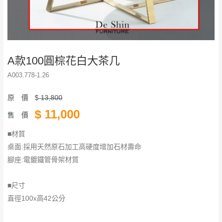
A款100圓棕花白大茶几
A003.778-1.26
原 價
$
13,800
$
11,000
售 價
■材質
桌面:採用天然原石加工高硬度增加石材壽命
腳座:電鍍鐵管骨架材質
■尺寸
直徑100x高42公分