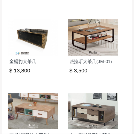
無回收家具服務，若需回收家俱可聯絡當地請清潔隊
▪️
訂單成立
時請儘速於三日內完成付款，
交易恕不
回收,免付費清運專線：0800-085-717
殺價，商品均已最低價格售出
，且在特定時日會給
予折扣，請密切注意。
▪️
三
日內若未接獲您的匯款或轉帳通知，商品將不
予保留(訂單自動取消)。
▪️
無回收家具服務，若需回收家具可聯絡當地請清
潔隊回收,免付費清運專線：0800-085-717。
金錢豹大茶几
派拉斯大茶几(JM-01)
$ 13,800
$ 3,500