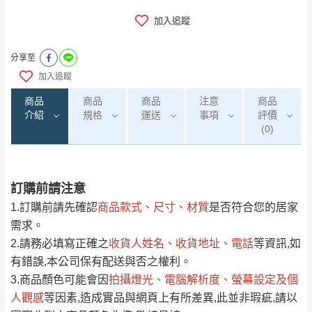
加入追蹤
分享至
加入追蹤
商品
商品
商品
注意
商品
介紹
規格
運送
事項
評價
(0)
訂購前請注意
0
注意事項：
/5
運 費 說 明
(0)筆
1.訂購前請先確認
商品款式、尺寸、材質
是否符合您的居家
由於
品項繁多，網頁無法及時更新，如有需
需求。
要購買商品，請於出發前來電或到「官方
2.請務必填寫正確之
收貨人姓名、收貨地址、電話
等資訊,如
全部
依評論高至低排列
偏遠地區
Line客服」來信確認商品是否有「現貨」與
運送地
區
運送費用
有錯誤,本公司保有配送與否之權利。
「金額」。
（請先線上詢問 LINE
依評論低至高排列
只顯示附上圖片
3.商品顏色可能會
因
拍攝燈光、電腦解析度、螢幕設定及個
→
@dershin
）
人觀感
若商品價格或庫存有異常，商家有權取消訂
等因素,造成實品與網頁上有所差異,此並非瑕疵,請以
只顯示附上評論