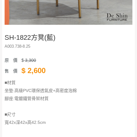
SH-1822方凳(藍)
A003.738-8.25
原 價
$
3,300
$
2,600
售 價
■材質
坐墊:高級PVC環保透氣皮+高密度泡棉
腳座:電鍍鐵管骨架材質
■尺寸
寬42x深42x高42.5cm