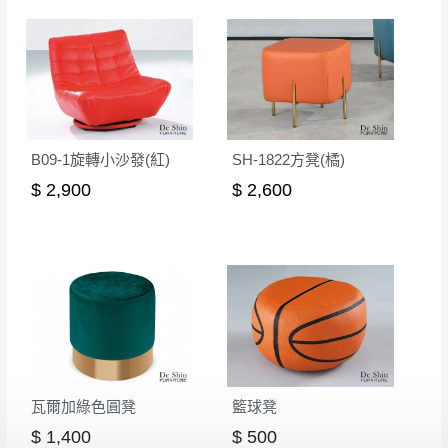
本司貨車運送如因路況不佳、天候惡劣、過於偏遠之
須保持商品全新狀態與完整包裝。鑑賞期間
山區內等，或收貨地點搬運過於困難等因素，導致無
若發生非本司因素致使之汙損破壞，恕無法
法順利配送，本公司除了盡最大努力完成配送外，視
辦理退換貨。
狀況保有出貨的權利。
台北市、新北市地區固定每周(三)、(日)兩天
保護物流人員的工作安全，賣家無提供吊掛服務，若
收送貨，敬請見諒！
需以吊車或其他的吊掛方式吊運，費用將由買方自行
B09-1旋轉小沙發(紅)
SH-1822方凳(橘)
本公司部份商品無維修服務，超過7日鑑賞
支付。
$ 2,900
$ 2,600
期，商品使用年限，因客人使用習慣、居家
因大型傢俱有組裝、配送的問題，並非一般快速到貨
環境不同。若屬人為因素導致商品損壞、零
商品，無法指定特定時間送達，司機當天到貨前皆會
件短缺，則維修、搬運費用，需由消費者自
再與您通知，讓您不用整天在家等貨，以免浪費你的
行吸收(另事先與消費者報價，消費者同意將
寶貴時間。
會進行維修)。
如遇自然災害、政府宣布之災害警報等不可抗力情
到貨7日內為鑑賞期(注意:鑑賞期非試用期)，
事，而危及運送人員輸送之安全，本司得視狀況延後
若非商品品質瑕疵問題於鑑賞期內退貨之情
或停止運送服務。
形，我們需酌收退貨運費。
百貨公司配送暫無法配合開店前、閉店後時段，並送
瓦爾加綠色圓凳
籃球凳
如欲放置營業場所及公開場合之商品則無享
至百貨公司卸貨區為限，恕無法送至指定樓面。
《 如
有商品一年保固之服務。
$ 1,400
$ 500
遇百貨周年慶期間，恕暫停百貨公司相關運送 》