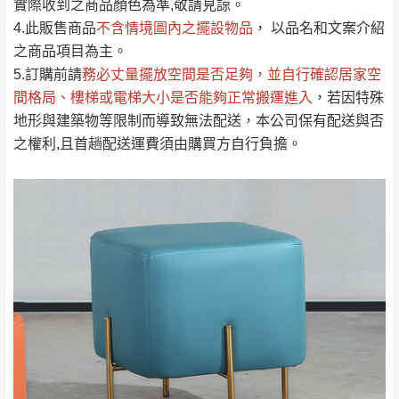
實際收到之商品顏色為準,敬請見諒。
單。
部分網路商品恕無法更改原設計或客製，敬請
桃園
復興鄉
4.此販售商品
不含情境圖內之擺設物品
， 以品名和文案介紹
見諒！
之商品項目為主。
接單後二日內(不含例假日)，我們客服會與您
峨眉鄉、五峰鄉、
5.訂購前請
務必丈量擺放空間是否足夠
，並自行確認居家空
電話聯絡或E-Mail通知確認訂單。
橫山、北埔鄉、尖
間格局、
樓梯或電梯大小是否能夠正常搬運進入
，若因特殊
（線上客
服 LINE →
@dershin
）
石鄉、寶山鄉山
地形與建築物等限制而導致無法配送，本公司保有配送與否
新竹
下單前先詢問是否現貨
，若未詢問下單後無
區、新埔山區、芎
之權利,且首趟配送運費須由購買方自行負擔。
現貨我們客服會再來電或E-Mail與您聯絡
林山區、關西 玉山
免 運
（洽詢方式請搜尋 L
ine ID →
@dershin
）
里
費
運送範圍：限定北至基隆，南至苗栗，偏遠
地區恕無法提供運送 (詳見運送規章)。
台北
無
雙溪、貢寮、烏
配送範圍：
來、平溪、九份、
苗栗至基隆；其它地區暫不開放，如因特殊
石門、林口 下福
＊A108產品另收運費
地型限制(山區、鄉、鎮、村)、樓梯太小、無
里、新店山區、三
新北
法搬運上樓等因素，導致無法配送，
本公司
峽山區、石碇、坪
保有出貨的權利。
林、福隆、淡水山