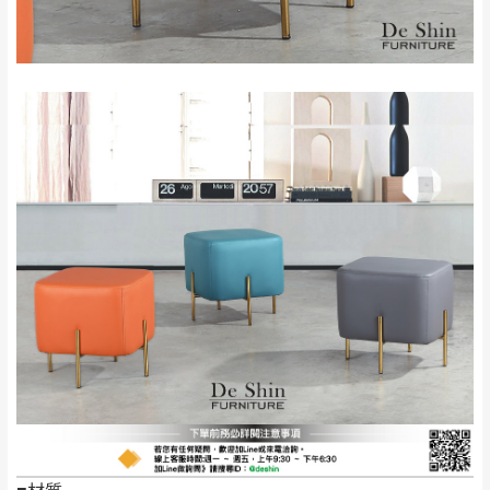
保護物流人員的工作安全，賣家無提供吊掛
區、北投湖山路、
服務，若需以吊車或其他的吊掛方式吊運，
深坑山區
費用將由買方自行支付。
$ 9,000以上：免
因大型傢俱有組裝、配送的問題，並非一般
運費
快速到貨商品，無法指定特定時間送達，司
基隆
$ 9,000以下：
基隆山區
機當天到貨前皆會再與您通知，讓你不用整
NT$500元
天在家等貨，以節省您的寶貴時間。
＊A108產品另收運費
由於百貨公司配送較為不易，故暫無法配送
$ 9,000以上：免
至百貨公司內部。
卓蘭鎮、三灣、通
運費
霄山區、西湖、泰
苗栗
$ 9,000以下：
安鄉、大湖鄉、頭
發票寄送：
NT$500元
屋、獅潭鄉
若您選擇三聯式或索取兩聯式發票，發票將於商品
＊A108產品另收運費
完成出貨15個工作天另行寄出，另外約加上2~7個
工作天內送達，如遇國定假日將順延寄送。
配送天數：5~14天
到貨時間：指定送貨日當天以電話聯絡確認
退換貨說明：
若收到不良品，請於到貨日起七日內通知本
｜周（一）配送部門固定公休無送貨｜