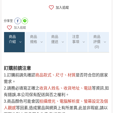
加入追蹤
分享至
加入追蹤
商品
商品
商品
注意
商品
介紹
規格
運送
事項
評價
(0)
訂購前請注意
0
注意事項：
/5
運 費 說 明
(0)筆
1.訂購前請先確認
商品款式、尺寸、材質
是否符合您的居家
由於
品項繁多，網頁無法及時更新，如有需
需求。
要購買商品，請於出發前來電或到「官方
2.請務必填寫正確之
收貨人姓名、收貨地址、電話
等資訊,如
全部
依評論高至低排列
偏遠地區
Line客服」來信確認商品是否有「現貨」與
運送地
區
運送費用
有錯誤,本公司保有配送與否之權利。
「金額」。
（請先線上詢問 LINE
依評論低至高排列
只顯示附上圖片
3.商品顏色可能會
因
拍攝燈光、電腦解析度、螢幕設定及個
→
@dershin
）
人觀感
若商品價格或庫存有異常，商家有權取消訂
等因素,造成實品與網頁上有所差異,此並非瑕疵,請以
只顯示附上評論