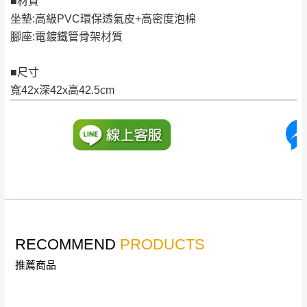
■材質
公司客服人員，我們將為您更換新品，運費
坐墊:高級PVC環保透氣皮+高密度泡棉
皆由本站負責，所有退回及換貨之商品必須
台北市、新北市地區固定每周(三)、(日)兩天收送貨
腳座:電鍍鐵管骨架材質
是全新狀態且完整包裝，床墊、床包、枕頭
類產品需為未拆封狀態(請保持商品、附件、
■尺寸
包裝、廠商紙及所有附隨文件或資料之完整
暫無配送地區
：
彰化、南投、雲林、嘉義、台南、高
寬42x深42x高42.5cm
性)，若未依照上述方式處理，恕無法接受退
雄、屏東、宜蘭、 花蓮、台東、金門、馬祖、澎湖地區
貨。
（可於LINE線上詢問 →
@dershin
）
由於透過電腦螢幕選購商品，可能會因個人
電腦螢幕的設定色差或解析度等因素， 與實
際商品的顏色、質感稍有不同，如因此而需
加收說明
退換貨，
需自付來回運費及人資成本
，請您
訂購前詳加確認。(包含商品尺寸是否合適)。
訂購前請確認商品尺寸，大型物件因為人工
RECOMMEND
PRODUCTS
丈量，難免會有些許誤差值(約正負0.5CM)
。
推薦商品
詳細尺寸以實品為主。
。
非因本公司問題而需退換貨，請於收到貨7日
其它注意事項
內通知客服人員(Line@ ID：
@dershin
)
，並