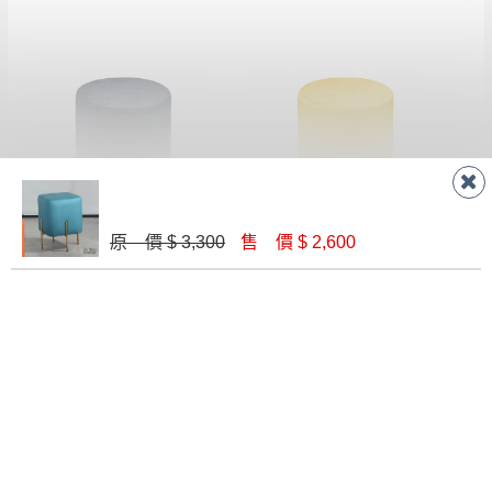
無回收家具服務，若需回收家俱可聯絡當地請清潔隊
▪️
訂單成立
時請儘速於三日內完成付款，
交易恕不
回收,免付費清運專線：0800-085-717
殺價，商品均已最低價格售出
，且在特定時日會給
予折扣，請密切注意。
▪️
三
日內若未接獲您的匯款或轉帳通知，商品將不
予保留(訂單自動取消)。
▪️
無回收家具服務，若需回收家具可聯絡當地請清
潔隊回收,免付費清運專線：0800-085-717。
瓦爾加灰色圓凳
瓦爾加黃色圓凳
原 價 $ 3,300
售 價 $ 2,600
$ 1,400
$ 1,400
聯絡客服