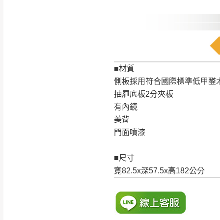
訂購前請確認商品
為主。
暫無配送地區
非因本公司問題而
：
彰化、南
（可於LINE線上詢問 →
狀態與完整包裝
@d
台北市、新北市地
■材質
本公司部份商品
側板採用符合國際標準低甲醛
加收說明
為因素導致商品
抽屜底板2分夾板
者同意將會進行維
有內鏡
到貨7日內為鑑
美背
退貨運費。
門面噴漆
如欲放置營業場
其它注意事項
▪️
訂單成立
時請儘速於
■尺寸
本司貨車運送如因路況不
請密切注意。
寬82.5x深57.5x高182公分
本公司除了盡最大努力完
▪️
三
日內若未接獲您的匯
保護物流人員的工作安全
▪️
無回收家具服務，若需回
因大型傢俱有組裝、配送
讓您不用整天在家等貨，