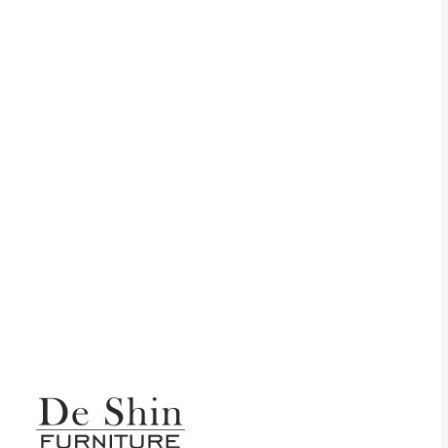
貢寮、烏來、平溪、九份、石
下福里、新店山區、三峽山區、
達，司機當天到貨前皆
林、福隆、淡水山區、北投湖山
路、深坑山區
基隆山區
加上2~7個工作天內
三灣、通霄山區、西湖、泰安
、大湖鄉、頭屋、獅潭鄉
，運費皆由本站負責，
未拆封狀態(請保持商
理，恕無法接受退貨。
 與實際商品的顏色、
加確認。(包含商品尺寸