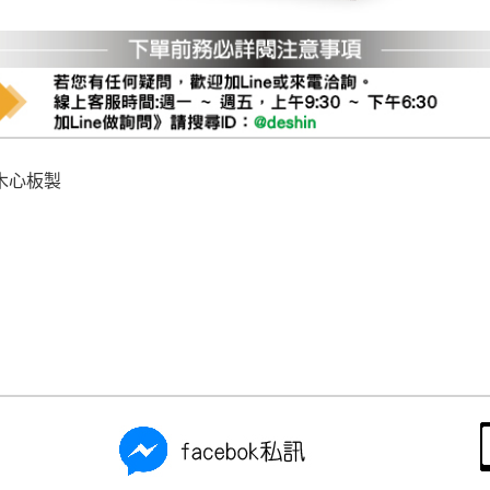
尺寸，大型物件因為人工丈量，難免會有些許誤差值(約正負0.5
需退換貨，請於收到貨7日內通知客服人員(Line@ ID：
@dersh
投、雲林、嘉義、台南、高雄、屏東、宜蘭、 花蓮、台東、金門
。鑑賞期間若發生非本司因素致使之汙損破壞，恕無法辦理退換
ershin
）
區固定每周(三)、(日)兩天收送貨，敬請見諒！
無維修服務，超過7日鑑賞期，商品使用年限，因客人使用習慣
木心板製
損壞、零件短缺，則維修、搬運費用，需由消費者自行吸收(另事
修)。
賞期(注意:鑑賞期非試用期)，若非商品品質瑕疵問題於鑑賞期內
。
所及公開場合之商品則無享有商品一年保固之服務。
三日內完成付款，
交易恕不殺價，商品均已最低價格售出
，且在
佳、天候惡劣、過於偏遠之山區內等，或收貨地點搬運過於困難
成配送外，視狀況保有出貨的權利。
款或轉帳通知，商品將不予保留(訂單自動取消)。
，賣家無提供吊掛服務，若需以吊車或其他的吊掛方式吊運，費
收家具可聯絡當地請清潔隊回收,免付費清運專線：0800-085-7
的問題，並非一般快速到貨商品，無法指定特定時間送達，司機
以免浪費你的寶貴時間。