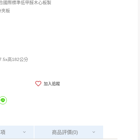
合國際標準低甲醛木心板製
分夾板
7.5x高182公分
加入追蹤
事項
商品
評價(0)