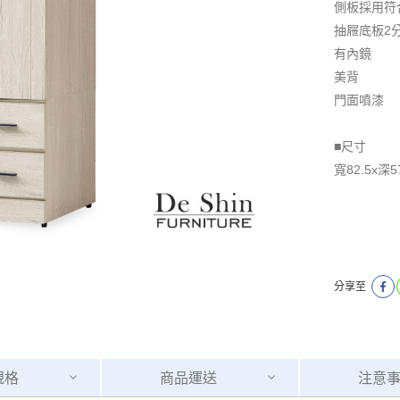
側板採用符
抽屜底板2
有內鏡
美背
門面噴漆
■尺寸
寬82.5x深5
分享至
規格
商品
運送
注意