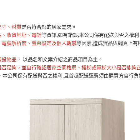
運 費 說 明
尺寸、材質
是否符合您的居家需求。
網頁無法及時更新，如有需要購買商品，請於出發前來電或到「官方
名、收貨地址、電話
等資訊,如有錯誤,本公司保有配送與否之權利
全部
依評論高至低排列
依評論低至高排列
現貨」與 「金額」。
、電腦解析度、螢幕設定及個人觀感
等因素,造成實品與網頁上有
運送費用
異常，商家有權取消訂單。
部分網路商品恕無法更改原設計或
（請先
含例假日)，我們客服會與您電話聯絡或E-Mail通知確認訂單。
擺設物品
， 以品名和文案介紹之商品項目為主。
是否足夠
E →
@dershin
，並自行確認居家空間格局、
）
樓梯或電梯大小是否能夠
，本公司保有配送與否之權利,且首趟配送運費須由購買方自行負
否現貨
，若未詢問下單後無現貨我們客服會再來電或E-Mail與您
 L
ine ID →
@dershin
）
峨眉鄉、
至基隆，南至苗栗，偏遠地區恕無法提供運送 (詳見運送規章)
鄉、寶山
免 運 費
它地區暫不開放，如因特殊地型限制(山區、鄉、鎮、村)、樓梯
送，
本公司保有出貨的權利。
工作安全，賣家無提供吊掛服務，若需以吊車或其他的吊掛方式