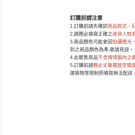
訂購前請注意
注意事項：
0
1.訂購前請先確認
商品款式、
由於
品項繁多，
/5
2.請務必填寫正確之
收貨人姓
(0)筆
認商品是否有「
3.商品顏色可能會
因
拍攝燈光
運送地
區
若商品價格或庫存有
到之商品顏色為準,敬請見諒。
接單後二日內(不
4.此販售商品
不含情境圖內之
5.訂購前請
務必丈量擺放空間
（線上客
服 LIN
桃園
建築物等限制而導致無法配送
下單前先詢問是
（洽詢方式請搜尋
運送範圍：限定北
新竹
配送範圍：
苗栗至基隆；其
台北
素，導致無法配
保護物流人員的