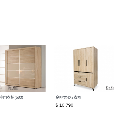
之災害警報等不可抗力情事，而危及運送人員輸送之安全，本司
開店前、閉店後時段，並送至百貨公司卸貨區為限，恕無法送至
關運送 》
家俱可聯絡當地請清潔隊回收,免付費清運專線：0800-085-71
門衣櫥(590)
金呷意4X7衣櫥
$ 10,790