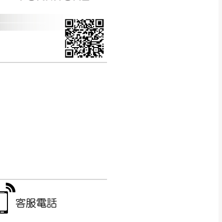
CM) 詳細尺寸以實品
in
)
，並須保持商品全新
、馬祖、澎湖地區
貨。
、居家環境不同。若屬人
先與消費者報價，消費
。
退貨之情形，我們需酌收
特定時日會給予折扣，
等因素，導致無法順利配送，
用將由買方自行支付。
17。
當天到貨前皆會再與您通知，