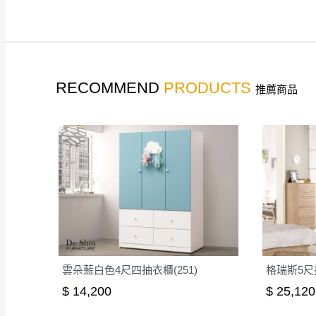
如遇自然災害、政府宣布
務。
百貨公司配送暫無法配合
期間，恕暫停百貨公司相
無回收家具服務，若需回收
RECOMMEND
PRODUCTS
推薦商品
雲朵藍白色4尺四抽衣櫃(251)
格瑞斯5尺拉
$ 14,200
$ 25,120