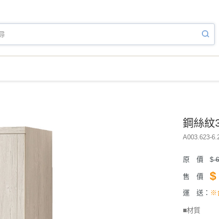
鋼絲紋3
A003.623-6.
原 價
$
6
$
售 價
運 送：
※
■材質