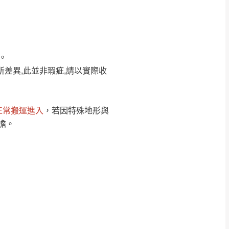
Line客服」來信確
。
只顯示附上圖片
只顯示附上評論
所差異,此並非瑕疵,請以實際收
偏遠地區
客製，敬請見諒！
線上詢問 LINE →
@dershin
）
正常搬運進入
，若因特殊地形與
復興鄉
擔。
聯絡
五峰鄉、橫山、北埔鄉、尖石
。
鄉山區、新埔山區、芎林山區、
關西 玉山里
太小、無法搬運上樓等因
無
吊運，費用將由買方自