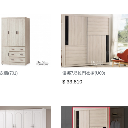
衣櫃(701)
優娜7尺拉門衣櫥(U09)
$ 33,810