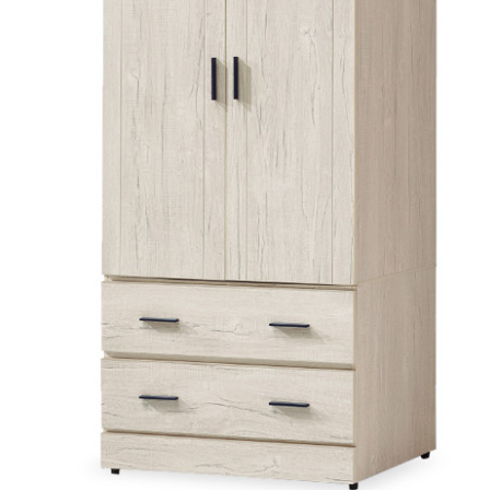
雙溪、
門、林口 
＊A108產品另收運費
裝、配送的問題，並非一般快速到貨商品，無法指定特定時間送
石碇、坪
讓你不用整天在家等貨，以節省您的寶貴時間。
送較為不易，故暫無法配送至百貨公司內部。
$ 9,000以上：免運費
$ 9,000以下：NT$500元
＊A108產品另收運費
兩聯式發票，發票將於商品完成出貨15個工作天另行寄出，另外約
$ 9,000以上：免運費
卓蘭鎮、
順延寄送。
$ 9,000以下：NT$500元
鄉
＊A108產品另收運費
請於到貨日起七日內通知本公司客服人員，我們將為您更換新品
配送天數：5~14天
之商品必須是全新狀態且完整包裝，床墊、床包、枕頭類產品需為
到貨時間：指定送貨日當天以電話聯絡確認
、廠商紙及所有附隨文件或資料之完整性)，若未依照上述方式處
幕選購商品，可能會因個人電腦螢幕的設定色差或解析度等因素，
｜周（一）配送部門固定公休無送貨｜
如因此而需退換貨，
需自付來回運費及人資成本
，請您訂購前詳
台北市、新北市地區固定每周(三)、(日)兩天收送貨