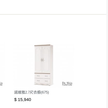
得視狀況延後或停止運送服
指定樓面。
《 如遇百貨周年慶
7
諾維雅2.7尺衣櫥(675)
$ 15,940