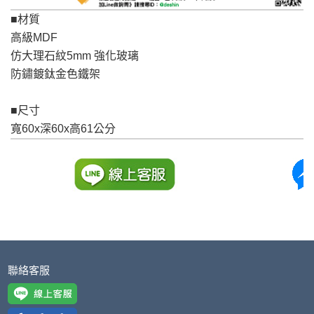
若收到不良品，請於到貨日起七日內通知本
｜周（一）配送部門固定公休無送貨｜
■材質
公司客服人員，我們將為您更換新品，運費
高級MDF
皆由本站負責，所有退回及換貨之商品必須
台北市、新北市地區固定每周(三)、(日)兩天收送貨
仿大理石紋5mm 強化玻璃
是全新狀態且完整包裝，床墊、床包、枕頭
防鏽鍍鈦金色鐵架
類產品需為未拆封狀態(請保持商品、附件、
包裝、廠商紙及所有附隨文件或資料之完整
暫無配送地區
：
彰化、南投、雲林、嘉義、台南、高
■尺寸
性)，若未依照上述方式處理，恕無法接受退
雄、屏東、宜蘭、 花蓮、台東、金門、馬祖、澎湖地區
寬60x深60x高61公分
貨。
（可於LINE線上詢問 →
@dershin
）
由於透過電腦螢幕選購商品，可能會因個人
電腦螢幕的設定色差或解析度等因素， 與實
際商品的顏色、質感稍有不同，如因此而需
加收說明
退換貨，
需自付來回運費及人資成本
，請您
訂購前詳加確認。(包含商品尺寸是否合適)。
訂購前請確認商品尺寸，大型物件因為人工
聯絡客服
丈量，難免會有些許誤差值(約正負0.5CM)
。
詳細尺寸以實品為主。
。
非因本公司問題而需退換貨，請於收到貨7日