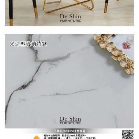
保有出貨的權利。
林、福隆、淡水山
保護物流人員的工作安全，賣家無提供吊掛
區、北投湖山路、
服務，若需以吊車或其他的吊掛方式吊運，
深坑山區
費用將由買方自行支付。
$ 9,000以上：免
因大型傢俱有組裝、配送的問題，並非一般
運費
快速到貨商品，無法指定特定時間送達，司
基隆
$ 9,000以下：
基隆山區
機當天到貨前皆會再與您通知，讓你不用整
NT$500元
天在家等貨，以節省您的寶貴時間。
＊A108產品另收運費
由於百貨公司配送較為不易，故暫無法配送
$ 9,000以上：免
至百貨公司內部。
卓蘭鎮、三灣、通
運費
霄山區、西湖、泰
苗栗
$ 9,000以下：
安鄉、大湖鄉、頭
發票寄送：
NT$500元
屋、獅潭鄉
若您選擇三聯式或索取兩聯式發票，發票將於商品
＊A108產品另收運費
完成出貨15個工作天另行寄出，另外約加上2~7個
工作天內送達，如遇國定假日將順延寄送。
配送天數：5~14天
到貨時間：指定送貨日當天以電話聯絡確認
退換貨說明：