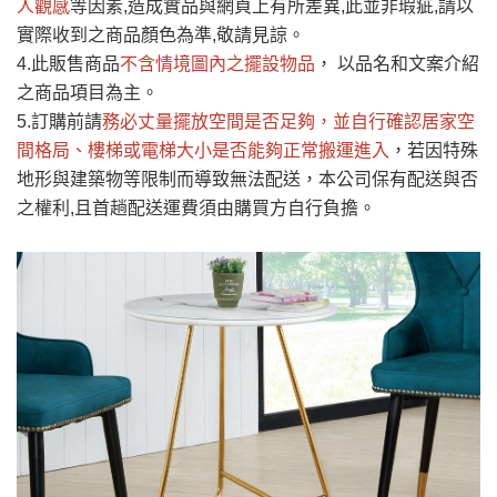
人觀感
若商品價格或庫存有異常，商家有權取消訂
等因素,造成實品與網頁上有所差異,此並非瑕疵,請以
只顯示附上評論
實際收到之商品顏色為準,敬請見諒。
單。
部分網路商品恕無法更改原設計或客製，敬請
桃園
復興鄉
4.此販售商品
不含情境圖內之擺設物品
， 以品名和文案介紹
見諒！
之商品項目為主。
接單後二日內(不含例假日)，我們客服會與您
峨眉鄉、五峰鄉、
5.訂購前請
務必丈量擺放空間是否足夠
，並自行確認居家空
電話聯絡或E-Mail通知確認訂單。
橫山、北埔鄉、尖
間格局、
樓梯或電梯大小是否能夠正常搬運進入
，若因特殊
（線上客
服 LINE →
@dershin
）
石鄉、寶山鄉山
地形與建築物等限制而導致無法配送，本公司保有配送與否
新竹
下單前先詢問是否現貨
，若未詢問下單後無
區、新埔山區、芎
之權利,且首趟配送運費須由購買方自行負擔。
現貨我們客服會再來電或E-Mail與您聯絡
林山區、關西 玉山
免 運
（洽詢方式請搜尋 L
ine ID →
@dershin
）
里
費
運送範圍：限定北至基隆，南至苗栗，偏遠
地區恕無法提供運送 (詳見運送規章)。
台北
無
雙溪、貢寮、烏
配送範圍：
來、平溪、九份、
苗栗至基隆；其它地區暫不開放，如因特殊
石門、林口 下福
＊A108產品另收運費
地型限制(山區、鄉、鎮、村)、樓梯太小、無
里、新店山區、三
新北
法搬運上樓等因素，導致無法配送，
本公司
峽山區、石碇、坪