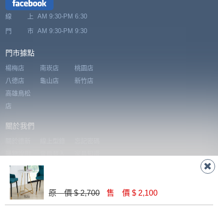
其它注意事項
內通知客服人員(Line@ ID：
@dershin
)
，並
線 上
AM 9:30-PM 6:30
本司貨車運送如因路況不佳、天候惡劣、過於偏遠之
須保持商品全新狀態與完整包裝。鑑賞期間
門 市
AM 9:30-PM 9:30
山區內等，或收貨地點搬運過於困難等因素，導致無
若發生非本司因素致使之汙損破壞，恕無法
法順利配送，本公司除了盡最大努力完成配送外，視
辦理退換貨。
門市據點
狀況保有出貨的權利。
台北市、新北市地區固定每周(三)、(日)兩天
楊梅店
南崁店
桃園店
保護物流人員的工作安全，賣家無提供吊掛服務，若
收送貨，敬請見諒！
八德店
龜山店
新竹店
需以吊車或其他的吊掛方式吊運，費用將由買方自行
本公司部份商品無維修服務，超過7日鑑賞
高雄鳥松
支付。
期，商品使用年限，因客人使用習慣、居家
店
因大型傢俱有組裝、配送的問題，並非一般快速到貨
環境不同。若屬人為因素導致商品損壞、零
關於我們
商品，無法指定特定時間送達，司機當天到貨前皆會
件短缺，則維修、搬運費用，需由消費者自
再與您通知，讓您不用整天在家等貨，以免浪費你的
關於德新
線上型錄
忘記密碼
行吸收(另事先與消費者報價，消費者同意將
寶貴時間。
購物說明
會員登入
家具知識
會進行維修)。
如遇自然災害、政府宣布之災害警報等不可抗力情
我要報修
加入會員
家具誠實
到貨7日內為鑑賞期(注意:鑑賞期非試用期)，
事，而危及運送人員輸送之安全，本司得視狀況延後
哥
若非商品品質瑕疵問題於鑑賞期內退貨之情
或停止運送服務。
原 價 $ 2,700
售 價 $ 2,100
形，我們需酌收退貨運費。
百貨公司配送暫無法配合開店前、閉店後時段，並送
電子報
如欲放置營業場所及公開場合之商品則無享
直接購買
至百貨公司卸貨區為限，恕無法送至指定樓面。
《 如