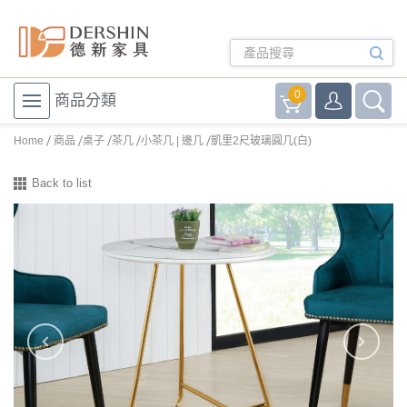
0
商品分類
Home
商品
桌子
茶几
小茶几 | 邊几
凱里2尺玻璃圓几(白)
Back to list