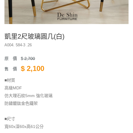
凱里2尺玻璃圓几(白)
A004. 584-3 .26
原 價
$
2,700
$
2,100
售 價
■材質
高級MDF
仿大理石紋5mm 強化玻璃
防鏽鍍鈦金色鐵架
■尺寸
寬60x深60x高61公分