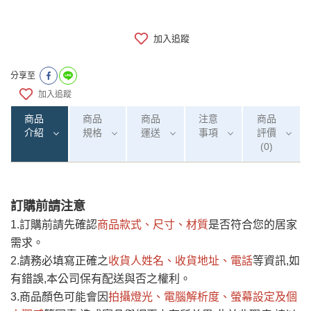
加入追蹤
分享至
加入追蹤
商品
商品
商品
注意
商品
介紹
規格
運送
事項
評價
(0)
訂購前請注意
0
注意事項：
/5
運 費 說 明
(0)筆
1.訂購前請先確認
商品款式、尺寸、材質
是否符合您的居家
由於
品項繁多，網頁無法及時更新，如有需
需求。
要購買商品，請於出發前來電或到「官方
2.請務必填寫正確之
收貨人姓名、收貨地址、電話
等資訊,如
全部
依評論高至低排列
偏遠地區
Line客服」來信確認商品是否有「現貨」與
運送地
區
運送費用
有錯誤,本公司保有配送與否之權利。
「金額」。
（請先線上詢問 LINE
依評論低至高排列
只顯示附上圖片
3.商品顏色可能會
因
拍攝燈光、電腦解析度、螢幕設定及個
→
@dershin
）