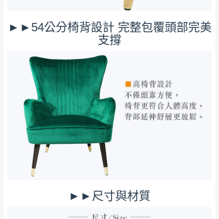
若收到不良品，請於到貨日起七日內通知本
｜周（一）配送部門固定公休無送貨｜
公司客服人員，我們將為您更換新品，運費
►►54公分椅背設計 完整包覆頭部完美
皆由本站負責，所有退回及換貨之商品必須
台北市、新北市地區固定每周(三)、(日)兩天收送貨
支撐
是全新狀態且完整包裝，床墊、床包、枕頭
類產品需為未拆封狀態(請保持商品、附件、
包裝、廠商紙及所有附隨文件或資料之完整
暫無配送地區
：
彰化、南投、雲林、嘉義、台南、高
性)，若未依照上述方式處理，恕無法接受退
雄、屏東、宜蘭、 花蓮、台東、金門、馬祖、澎湖地區
貨。
（可於LINE線上詢問 →
@dershin
）
由於透過電腦螢幕選購商品，可能會因個人
電腦螢幕的設定色差或解析度等因素， 與實
際商品的顏色、質感稍有不同，如因此而需
加收說明
退換貨，
需自付來回運費及人資成本
，請您
訂購前詳加確認。(包含商品尺寸是否合適)。
訂購前請確認商品尺寸，大型物件因為人工
丈量，難免會有些許誤差值(約正負0.5CM)
。
►►尺寸與材質
詳細尺寸以實品為主。
。
非因本公司問題而需退換貨，請於收到貨7日