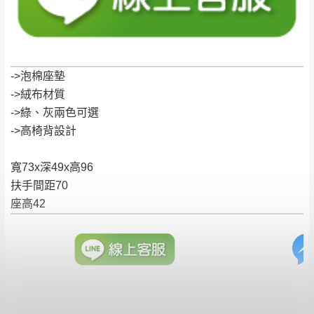
有商品一年保固之服務。
遇百貨周年慶期間，恕暫停百貨公司相關運送 》
無回收家具服務，若需回收家俱可聯絡當地請清潔隊
▪️
訂單成立
時請儘速於三日內完成付款，
交易恕不
回收,免付費清運專線：0800-085-717
殺價，商品均已最低價格售出
，且在特定時日會給
予折扣，請密切注意。
->泡棉座墊
->絨布材質
▪️
三
日內若未接獲您的匯款或轉帳通知，商品將不
->綠、灰兩色可選
予保留(訂單自動取消)。
->高椅背設計
▪️
無回收家具服務，若需回收家具可聯絡當地請清
潔隊回收,免付費清運專線：0800-085-717。
寬73x深49x高96
扶手間距70
座高42