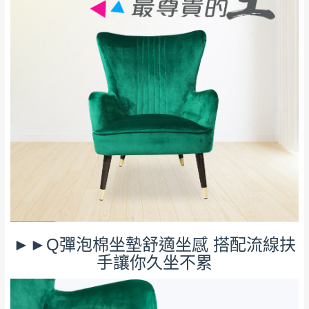
若商品價格或庫存有異常，商家有權取消訂
只顯示附上評論
單。
部分網路商品恕無法更改原設計或客製，敬請
桃園
復興鄉
見諒！
接單後二日內(不含例假日)，我們客服會與您
峨眉鄉、五峰鄉、
電話聯絡或E-Mail通知確認訂單。
橫山、北埔鄉、尖
（線上客
服 LINE →
@dershin
）
石鄉、寶山鄉山
新竹
下單前先詢問是否現貨
，若未詢問下單後無
區、新埔山區、芎
現貨我們客服會再來電或E-Mail與您聯絡
林山區、關西 玉山
免 運
（洽詢方式請搜尋 L
ine ID →
@dershin
）
里
費
運送範圍：限定北至基隆，南至苗栗，偏遠
地區恕無法提供運送 (詳見運送規章)。
台北
無
雙溪、貢寮、烏
配送範圍：
►►Q彈泡棉坐墊舒適坐感 搭配流線扶
來、平溪、九份、
手讓你久坐不累
苗栗至基隆；其它地區暫不開放，如因特殊
石門、林口 下福
＊A108產品另收運費
地型限制(山區、鄉、鎮、村)、樓梯太小、無
里、新店山區、三
新北
法搬運上樓等因素，導致無法配送，
本公司
峽山區、石碇、坪