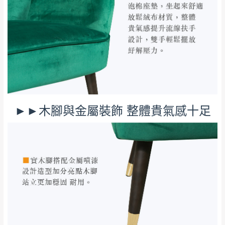
保有出貨的權利。
林、福隆、淡水山
保護物流人員的工作安全，賣家無提供吊掛
區、北投湖山路、
服務，若需以吊車或其他的吊掛方式吊運，
深坑山區
費用將由買方自行支付。
$ 9,000以上：免
因大型傢俱有組裝、配送的問題，並非一般
運費
快速到貨商品，無法指定特定時間送達，司
基隆
$ 9,000以下：
基隆山區
機當天到貨前皆會再與您通知，讓你不用整
NT$500元
天在家等貨，以節省您的寶貴時間。
＊A108產品另收運費
►►木腳與金屬裝飾 整體貴氣感十足
由於百貨公司配送較為不易，故暫無法配送
$ 9,000以上：免
至百貨公司內部。
卓蘭鎮、三灣、通
運費
霄山區、西湖、泰
苗栗
$ 9,000以下：
安鄉、大湖鄉、頭
發票寄送：
NT$500元
屋、獅潭鄉
若您選擇三聯式或索取兩聯式發票，發票將於商品
＊A108產品另收運費
完成出貨15個工作天另行寄出，另外約加上2~7個
工作天內送達，如遇國定假日將順延寄送。
配送天數：5~14天
到貨時間：指定送貨日當天以電話聯絡確認
退換貨說明：