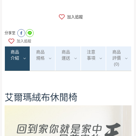
加入追蹤
分享至
加入追蹤
商品
商品
商品
注意
商品
介紹
規格
運送
事項
評價
(0)
0
注意事項：
/5
艾爾瑪絨布休閒椅
運 費 說 明
(0)筆
由於
品項繁多，網頁無法及時更新，如有需
要購買商品，請於出發前來電或到「官方
全部
依評論高至低排列
偏遠地區
Line客服」來信確認商品是否有「現貨」與
運送地
區
運送費用
「金額」。
（請先線上詢問 LINE
依評論低至高排列
只顯示附上圖片
→
@dershin
）