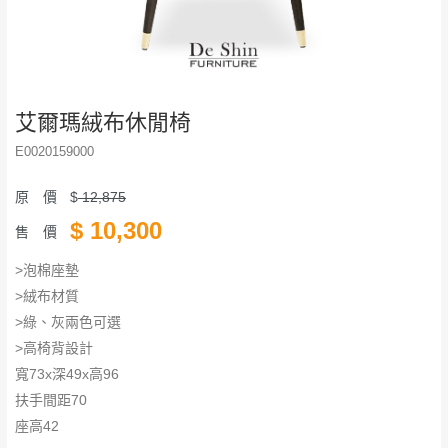
艾爾瑪絨布休閒椅
E0020159000
原 價
$
12,875
$
10,300
售 價
>泡棉座墊
>絨布材質
>綠、灰兩色可選
>高椅背設計
寬73x深49x高96
扶手間距70
座高42