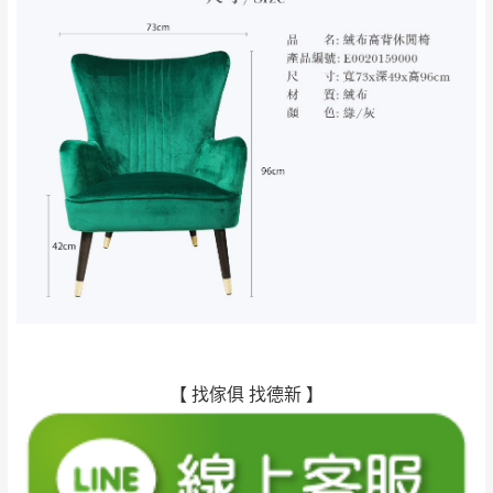
其它注意事項
內通知客服人員(Line@ ID：
@dershin
)
，並
本司貨車運送如因路況不佳、天候惡劣、過於偏遠之
須保持商品全新狀態與完整包裝。鑑賞期間
山區內等，或收貨地點搬運過於困難等因素，導致無
若發生非本司因素致使之汙損破壞，恕無法
法順利配送，本公司除了盡最大努力完成配送外，視
辦理退換貨。
狀況保有出貨的權利。
台北市、新北市地區固定每周(三)、(日)兩天
保護物流人員的工作安全，賣家無提供吊掛服務，若
收送貨，敬請見諒！
需以吊車或其他的吊掛方式吊運，費用將由買方自行
本公司部份商品無維修服務，超過7日鑑賞
支付。
期，商品使用年限，因客人使用習慣、居家
因大型傢俱有組裝、配送的問題，並非一般快速到貨
環境不同。若屬人為因素導致商品損壞、零
商品，無法指定特定時間送達，司機當天到貨前皆會
件短缺，則維修、搬運費用，需由消費者自
再與您通知，讓您不用整天在家等貨，以免浪費你的
行吸收(另事先與消費者報價，消費者同意將
寶貴時間。
會進行維修)。
如遇自然災害、政府宣布之災害警報等不可抗力情
到貨7日內為鑑賞期(注意:鑑賞期非試用期)，
【 找傢俱 找德新 】
事，而危及運送人員輸送之安全，本司得視狀況延後
若非商品品質瑕疵問題於鑑賞期內退貨之情
或停止運送服務。
形，我們需酌收退貨運費。
百貨公司配送暫無法配合開店前、閉店後時段，並送
如欲放置營業場所及公開場合之商品則無享
至百貨公司卸貨區為限，恕無法送至指定樓面。
《 如