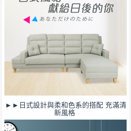
單。
部分網路商品恕無法更改原設計或客製，敬請
桃園
復興鄉
見諒！
接單後二日內(不含例假日)，我們客服會與您
峨眉鄉、五峰鄉、
電話聯絡或E-Mail通知確認訂單。
橫山、北埔鄉、尖
（線上客
服 LINE →
@dershin
）
石鄉、寶山鄉山
新竹
下單前先詢問是否現貨
，若未詢問下單後無
區、新埔山區、芎
現貨我們客服會再來電或E-Mail與您聯絡
林山區、關西 玉山
免 運
（洽詢方式請搜尋 L
ine ID →
@dershin
）
里
費
運送範圍：限定北至基隆，南至苗栗，偏遠
地區恕無法提供運送 (詳見運送規章)。
台北
無
雙溪、貢寮、烏
配送範圍：
來、平溪、九份、
苗栗至基隆；其它地區暫不開放，如因特殊
►►日式設計與柔和色系的搭配 充滿清
石門、林口 下福
＊A108產品另收運費
地型限制(山區、鄉、鎮、村)、樓梯太小、無
新風格
里、新店山區、三
新北
法搬運上樓等因素，導致無法配送，
本公司
峽山區、石碇、坪
保有出貨的權利。
林、福隆、淡水山