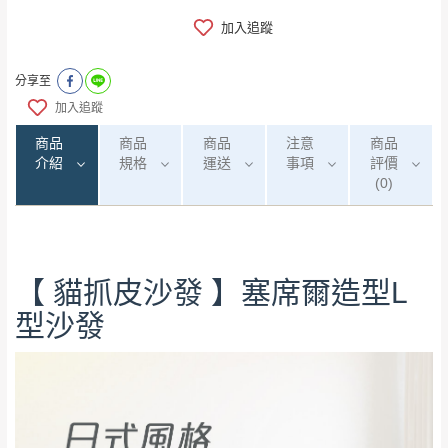
加入追蹤
分享至
加入追蹤
商品
商品
商品
注意
商品
介紹
規格
運送
事項
評價
(0)
0
注意事項：
/5
【 貓抓皮沙發 】塞席爾造型L
運 費 說 明
(0)筆
由於
品項繁多，網頁無法及時更新，如有需
型沙發
要購買商品，請於出發前來電或到「官方
全部
依評論高至低排列
偏遠地區
Line客服」來信確認商品是否有「現貨」與
運送地
區
運送費用
「金額」。
（請先線上詢問 LINE
依評論低至高排列
只顯示附上圖片
→
@dershin
）
若商品價格或庫存有異常，商家有權取消訂
只顯示附上評論