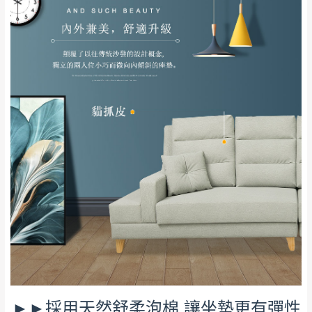
保護物流人員的工作安全，賣家無提供吊掛
區、北投湖山路、
服務，若需以吊車或其他的吊掛方式吊運，
深坑山區
費用將由買方自行支付。
$ 9,000以上：免
因大型傢俱有組裝、配送的問題，並非一般
運費
快速到貨商品，無法指定特定時間送達，司
基隆
$ 9,000以下：
基隆山區
機當天到貨前皆會再與您通知，讓你不用整
NT$500元
天在家等貨，以節省您的寶貴時間。
＊A108產品另收運費
由於百貨公司配送較為不易，故暫無法配送
$ 9,000以上：免
至百貨公司內部。
卓蘭鎮、三灣、通
運費
霄山區、西湖、泰
苗栗
$ 9,000以下：
安鄉、大湖鄉、頭
發票寄送：
NT$500元
屋、獅潭鄉
若您選擇三聯式或索取兩聯式發票，發票將於商品
＊A108產品另收運費
完成出貨15個工作天另行寄出，另外約加上2~7個
工作天內送達，如遇國定假日將順延寄送。
配送天數：5~14天
到貨時間：指定送貨日當天以電話聯絡確認
退換貨說明：
►►採用天然舒柔泡棉 讓坐墊更有彈性
若收到不良品，請於到貨日起七日內通知本
｜周（一）配送部門固定公休無送貨｜