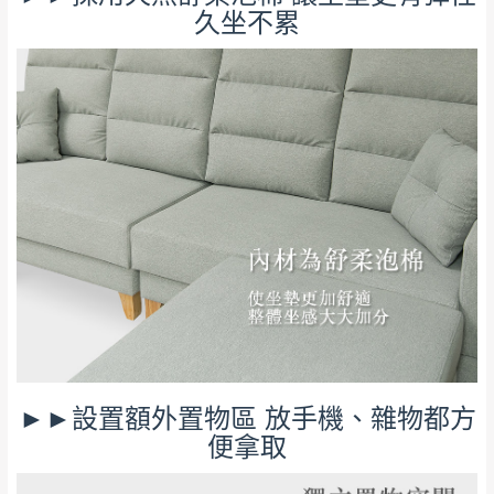
久坐不累
公司客服人員，我們將為您更換新品，運費
皆由本站負責，所有退回及換貨之商品必須
台北市、新北市地區固定每周(三)、(日)兩天收送貨
是全新狀態且完整包裝，床墊、床包、枕頭
類產品需為未拆封狀態(請保持商品、附件、
包裝、廠商紙及所有附隨文件或資料之完整
暫無配送地區
：
彰化、南投、雲林、嘉義、台南、高
性)，若未依照上述方式處理，恕無法接受退
雄、屏東、宜蘭、 花蓮、台東、金門、馬祖、澎湖地區
貨。
（可於LINE線上詢問 →
@dershin
）
由於透過電腦螢幕選購商品，可能會因個人
電腦螢幕的設定色差或解析度等因素， 與實
際商品的顏色、質感稍有不同，如因此而需
加收說明
退換貨，
需自付來回運費及人資成本
，請您
訂購前詳加確認。(包含商品尺寸是否合適)。
訂購前請確認商品尺寸，大型物件因為人工
丈量，難免會有些許誤差值(約正負0.5CM)
。
►►設置額外置物區 放手機、雜物都方
詳細尺寸以實品為主。
。
便拿取
非因本公司問題而需退換貨，請於收到貨7日
其它注意事項
內通知客服人員(Line@ ID：
@dershin
)
，並