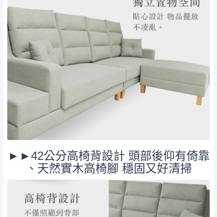
本司貨車運送如因路況不佳、天候惡劣、過於偏遠之
須保持商品全新狀態與完整包裝。鑑賞期間
山區內等，或收貨地點搬運過於困難等因素，導致無
若發生非本司因素致使之汙損破壞，恕無法
法順利配送，本公司除了盡最大努力完成配送外，視
辦理退換貨。
狀況保有出貨的權利。
台北市、新北市地區固定每周(三)、(日)兩天
保護物流人員的工作安全，賣家無提供吊掛服務，若
收送貨，敬請見諒！
需以吊車或其他的吊掛方式吊運，費用將由買方自行
本公司部份商品無維修服務，超過7日鑑賞
支付。
期，商品使用年限，因客人使用習慣、居家
因大型傢俱有組裝、配送的問題，並非一般快速到貨
環境不同。若屬人為因素導致商品損壞、零
商品，無法指定特定時間送達，司機當天到貨前皆會
件短缺，則維修、搬運費用，需由消費者自
再與您通知，讓您不用整天在家等貨，以免浪費你的
行吸收(另事先與消費者報價，消費者同意將
寶貴時間。
會進行維修)。
如遇自然災害、政府宣布之災害警報等不可抗力情
►►42公分高椅背設計 頭部後仰有倚靠
到貨7日內為鑑賞期(注意:鑑賞期非試用期)，
事，而危及運送人員輸送之安全，本司得視狀況延後
、天然實木高椅腳 穩固又好清掃
若非商品品質瑕疵問題於鑑賞期內退貨之情
或停止運送服務。
形，我們需酌收退貨運費。
百貨公司配送暫無法配合開店前、閉店後時段，並送
如欲放置營業場所及公開場合之商品則無享
至百貨公司卸貨區為限，恕無法送至指定樓面。
《 如
有商品一年保固之服務。
遇百貨周年慶期間，恕暫停百貨公司相關運送 》