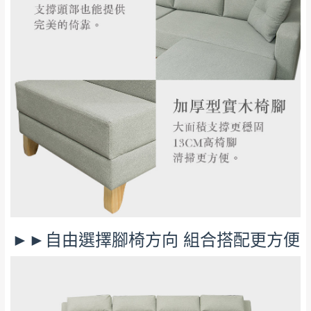
無回收家具服務，若需回收家俱可聯絡當地請清潔隊
▪️
訂單成立
時請儘速於三日內完成付款，
交易恕不
回收,免付費清運專線：0800-085-717
殺價，商品均已最低價格售出
，且在特定時日會給
予折扣，請密切注意。
▪️
三
日內若未接獲您的匯款或轉帳通知，商品將不
予保留(訂單自動取消)。
▪️
無回收家具服務，若需回收家具可聯絡當地請清
潔隊回收,免付費清運專線：0800-085-717。
►►自由選擇腳椅方向 組合搭配更方便