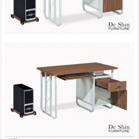
新北
法搬運上樓等因素，導致無法配送，
本公司
峽山區、石碇、坪
保有出貨的權利。
林、福隆、淡水山
保護物流人員的工作安全，賣家無提供吊掛
區、北投湖山路、
服務，若需以吊車或其他的吊掛方式吊運，
深坑山區
費用將由買方自行支付。
$ 9,000以上：免
因大型傢俱有組裝、配送的問題，並非一般
運費
快速到貨商品，無法指定特定時間送達，司
基隆
$ 9,000以下：
基隆山區
機當天到貨前皆會再與您通知，讓你不用整
NT$500元
天在家等貨，以節省您的寶貴時間。
＊A108產品另收運費
由於百貨公司配送較為不易，故暫無法配送
$ 9,000以上：免
至百貨公司內部。
卓蘭鎮、三灣、通
運費
霄山區、西湖、泰
苗栗
$ 9,000以下：
安鄉、大湖鄉、頭
發票寄送：
NT$500元
屋、獅潭鄉
若您選擇三聯式或索取兩聯式發票，發票將於商品
＊A108產品另收運費
完成出貨15個工作天另行寄出，另外約加上2~7個
工作天內送達，如遇國定假日將順延寄送。
配送天數：5~14天
到貨時間：指定送貨日當天以電話聯絡確認