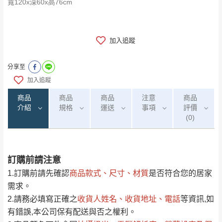
寬120x深60x高76cm
加入追蹤
分享至
加入追蹤
商品
商品
商品
注意
商品
介紹
規格
運送
事項
評價
(0)
訂購前請注意
0
注意事項：
/5
運 費 說 明
(0)筆
1.訂購前請先確認
商品款式、尺寸、材質
是否符合您的居家
由於
品項繁多，網頁無法及時更新，如有需
需求。
要購買商品，請於出發前來電或到「官方
2.請務必填寫正確之
收貨人姓名、收貨地址、電話
等資訊,如
全部
依評論高至低排列
偏遠地區
Line客服」來信確認商品是否有「現貨」與
運送地
區
運送費用
有錯誤,本公司保有配送與否之權利。
「金額」。
（請先線上詢問 LINE