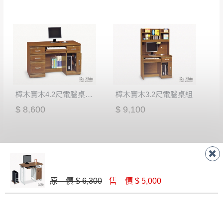
如欲放置營業場所及公開場合之商品則無享
至百貨公司卸貨區為限，恕無法送至指定樓面。
《 如
有商品一年保固之服務。
遇百貨周年慶期間，恕暫停百貨公司相關運送 》
無回收家具服務，若需回收家俱可聯絡當地請清潔隊
▪️
訂單成立
時請儘速於三日內完成付款，
交易恕不
回收,免付費清運專線：0800-085-717
殺價，商品均已最低價格售出
，且在特定時日會給
予折扣，請密切注意。
▪️
三
日內若未接獲您的匯款或轉帳通知，商品將不
樟木實木4.2尺電腦桌下座(642)
樟木實木3.2尺電腦桌組
予保留(訂單自動取消)。
▪️
無回收家具服務，若需回收家具可聯絡當地請清
$ 8,600
$ 9,100
潔隊回收,免付費清運專線：0800-085-717。
原 價 $ 6,300
售 價 $ 5,000
法蘭克原切橡木5尺桌組
仿舊工業風#4尺書桌