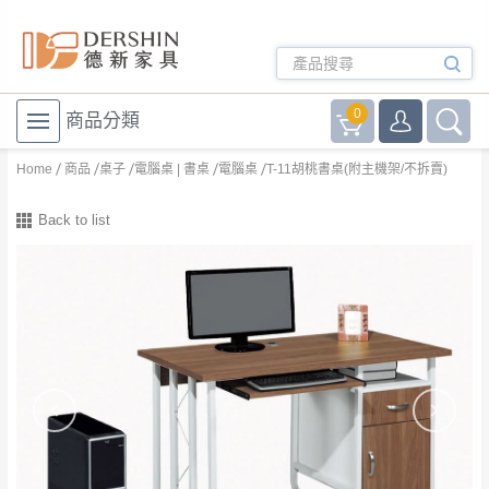
0
商品分類
Home
商品
桌子
電腦桌 | 書桌
電腦桌
T-11胡桃書桌(附主機架/不拆賣)
Back to list