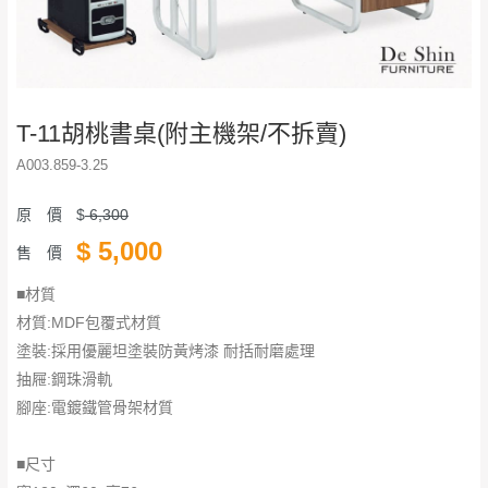
T-11胡桃書桌(附主機架/不拆賣)
A003.859-3.25
原 價
$
6,300
$
5,000
售 價
■材質
材質:MDF包覆式材質
塗裝:採用優麗坦塗裝防黃烤漆 耐括耐磨處理
抽屜:鋼珠滑軌
腳座:電鍍鐵管骨架材質
■尺寸