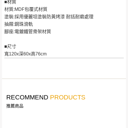
■材質
退換貨說明：
材質:MDF包覆式材質
若收到不良品，請於到貨日起七日內通知本
｜周（一）配送部門固定公休無送貨｜
塗裝:採用優麗坦塗裝防黃烤漆 耐括耐磨處理
公司客服人員，我們將為您更換新品，運費
抽屜:鋼珠滑軌
皆由本站負責，所有退回及換貨之商品必須
台北市、新北市地區固定每周(三)、(日)兩天收送貨
腳座:電鍍鐵管骨架材質
是全新狀態且完整包裝，床墊、床包、枕頭
類產品需為未拆封狀態(請保持商品、附件、
■尺寸
包裝、廠商紙及所有附隨文件或資料之完整
暫無配送地區
：
彰化、南投、雲林、嘉義、台南、高
寬120x深60x高76cm
性)，若未依照上述方式處理，恕無法接受退
雄、屏東、宜蘭、 花蓮、台東、金門、馬祖、澎湖地區
貨。
（可於LINE線上詢問 →
@dershin
）
由於透過電腦螢幕選購商品，可能會因個人
電腦螢幕的設定色差或解析度等因素， 與實
際商品的顏色、質感稍有不同，如因此而需
加收說明
退換貨，
需自付來回運費及人資成本
，請您
RECOMMEND
PRODUCTS
訂購前詳加確認。(包含商品尺寸是否合適)。
推薦商品
訂購前請確認商品尺寸，大型物件因為人工
丈量，難免會有些許誤差值(約正負0.5CM)
。
詳細尺寸以實品為主。
。