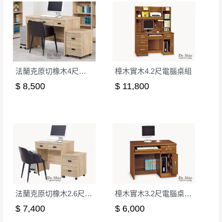
非因本公司問題而需退換貨，請於收到貨7日
其它注意事項
內通知客服人員(Line@ ID：
@dershin
)
，並
本司貨車運送如因路況不佳、天候惡劣、過於偏遠之
須保持商品全新狀態與完整包裝。鑑賞期間
山區內等，或收貨地點搬運過於困難等因素，導致無
若發生非本司因素致使之汙損破壞，恕無法
法順利配送，本公司除了盡最大努力完成配送外，視
辦理退換貨。
法蘭克原切橡木4尺桌組(含活動櫃+主機架)(不含椅)
樟木實木4.2尺電腦桌組
狀況保有出貨的權利。
台北市、新北市地區固定每周(三)、(日)兩天
$ 8,500
$ 11,800
保護物流人員的工作安全，賣家無提供吊掛服務，若
收送貨，敬請見諒！
需以吊車或其他的吊掛方式吊運，費用將由買方自行
本公司部份商品無維修服務，超過7日鑑賞
支付。
期，商品使用年限，因客人使用習慣、居家
因大型傢俱有組裝、配送的問題，並非一般快速到貨
環境不同。若屬人為因素導致商品損壞、零
商品，無法指定特定時間送達，司機當天到貨前皆會
件短缺，則維修、搬運費用，需由消費者自
再與您通知，讓您不用整天在家等貨，以免浪費你的
行吸收(另事先與消費者報價，消費者同意將
寶貴時間。
會進行維修)。
如遇自然災害、政府宣布之災害警報等不可抗力情
到貨7日內為鑑賞期(注意:鑑賞期非試用期)，
事，而危及運送人員輸送之安全，本司得視狀況延後
法蘭克原切橡木2.6尺桌組
樟木實木3.2尺電腦桌下座(641)
若非商品品質瑕疵問題於鑑賞期內退貨之情
或停止運送服務。
$ 7,400
$ 6,000
形，我們需酌收退貨運費。
百貨公司配送暫無法配合開店前、閉店後時段，並送