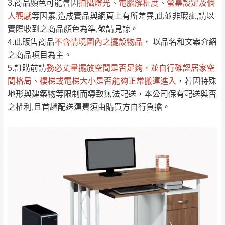
依評論低至高排列
只顯示附上圖片
3.商品顏色可能會
因
拍攝燈光、電腦解析度、螢幕設定及個
→
@dershin
）
人觀感
若商品價格或庫存有異常，商家有權取消訂
等因素,造成實品與網頁上有所差異,此並非瑕疵,請以
只顯示附上評論
實際收到之商品顏色為準,敬請見諒。
單。
部分網路商品恕無法更改原設計或客製，敬請
桃園
復興鄉
4.此販售商品
不含情境圖內之擺設物品
， 以品名和文案介紹
見諒！
之商品項目為主。
接單後二日內(不含例假日)，我們客服會與您
峨眉鄉、五峰鄉、
5.訂購前請
務必丈量擺放空間是否足夠
，並自行確認居家空
電話聯絡或E-Mail通知確認訂單。
橫山、北埔鄉、尖
間格局、
樓梯或電梯大小是否能夠正常搬運進入
，若因特殊
（線上客
服 LINE →
@dershin
）
石鄉、寶山鄉山
地形與建築物等限制而導致無法配送，本公司保有配送與否
新竹
下單前先詢問是否現貨
，若未詢問下單後無
區、新埔山區、芎
之權利,且首趟配送運費須由購買方自行負擔。
現貨我們客服會再來電或E-Mail與您聯絡
林山區、關西 玉山
免 運
（洽詢方式請搜尋 L
ine ID →
@dershin
）
里
費
運送範圍：限定北至基隆，南至苗栗，偏遠
地區恕無法提供運送 (詳見運送規章)。
台北
無
雙溪、貢寮、烏
配送範圍：
來、平溪、九份、
苗栗至基隆；其它地區暫不開放，如因特殊
石門、林口 下福
＊A108產品另收運費
地型限制(山區、鄉、鎮、村)、樓梯太小、無
里、新店山區、三