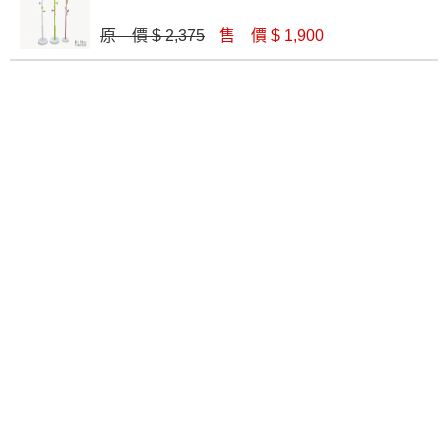
▪️
三
日內若未接獲您的匯款或轉帳通知，商品將不
八德店
龜山店
新竹店
高雄鳥松
予保留(訂單自動取消)。
原 價 $ 2,375
售 價 $ 1,900
店
▪️
無回收家具服務，若需回收家具可聯絡當地請清
潔隊回收,免付費清運專線：0800-085-717。
關於我們
關於德新
線上型錄
忘記密碼
購物說明
會員登入
家具知識
我要報修
加入會員
家具誠實
哥
直接購買
電子報
加入好友
加入購物車
訂閱電子報，可及時獲得各項最新資訊，也可透過我們的網站隨時取消訂
閱
E-mail Address
Submit