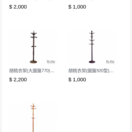
包裝、廠商紙及所有附隨文件或資料之完整
$ 2,000
$ 1,000
暫無配送地區
：
彰化、南投、雲林、嘉義、台南、高
性)，若未依照上述方式處理，恕無法接受退
雄、屏東、宜蘭、 花蓮、台東、金門、馬祖、澎湖地區
貨。
（可於LINE線上詢問 →
@dershin
）
由於透過電腦螢幕選購商品，可能會因個人
電腦螢幕的設定色差或解析度等因素， 與實
際商品的顏色、質感稍有不同，如因此而需
加收說明
退換貨，
需自付來回運費及人資成本
，請您
訂購前詳加確認。(包含商品尺寸是否合適)。
訂購前請確認商品尺寸，大型物件因為人工
胡桃衣架(大圓盤770)/DIY組裝
胡桃衣架(圓盤920型)/DIY組裝
丈量，難免會有些許誤差值(約正負0.5CM)
。
$ 2,200
$ 1,000
詳細尺寸以實品為主。
。
非因本公司問題而需退換貨，請於收到貨7日
其它注意事項
內通知客服人員(Line@ ID：
@dershin
)
，並
本司貨車運送如因路況不佳、天候惡劣、過於偏遠之
須保持商品全新狀態與完整包裝。鑑賞期間
山區內等，或收貨地點搬運過於困難等因素，導致無
若發生非本司因素致使之汙損破壞，恕無法
法順利配送，本公司除了盡最大努力完成配送外，視
辦理退換貨。
狀況保有出貨的權利。