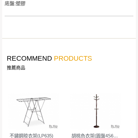
底盤:塑膠
快速到貨商品，無法指定特定時間送達，司
基隆
$ 9,000以下：
基隆山區
機當天到貨前皆會再與您通知，讓你不用整
NT$500元
天在家等貨，以節省您的寶貴時間。
＊A108產品另收運費
由於百貨公司配送較為不易，故暫無法配送
$ 9,000以上：免
至百貨公司內部。
卓蘭鎮、三灣、通
運費
霄山區、西湖、泰
苗栗
$ 9,000以下：
安鄉、大湖鄉、頭
發票寄送：
NT$500元
RECOMMEND
PRODUCTS
屋、獅潭鄉
若您選擇三聯式或索取兩聯式發票，發票將於商品
＊A108產品另收運費
推薦商品
完成出貨15個工作天另行寄出，另外約加上2~7個
工作天內送達，如遇國定假日將順延寄送。
配送天數：5~14天
到貨時間：指定送貨日當天以電話聯絡確認
退換貨說明：
若收到不良品，請於到貨日起七日內通知本
｜周（一）配送部門固定公休無送貨｜
公司客服人員，我們將為您更換新品，運費
皆由本站負責，所有退回及換貨之商品必須
台北市、新北市地區固定每周(三)、(日)兩天收送貨
是全新狀態且完整包裝，床墊、床包、枕頭
不鏽鋼晾衣架(LP635)
胡桃色衣架(圓盤4S630型)/DIY組裝
類產品需為未拆封狀態(請保持商品、附件、