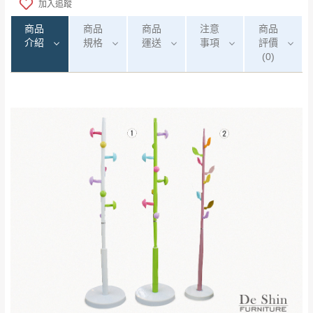
加入追蹤
商品
商品
商品
注意
商品
介紹
規格
運送
事項
評價
(0)
0
注意事項：
/5
運 費 說 明
(0)筆
由於
品項繁多，網頁無法及時更新，如有需
要購買商品，請於出發前來電或到「官方
全部
依評論高至低排列
偏遠地區
Line客服」來信確認商品是否有「現貨」與
運送地
區
運送費用
「金額」。
（請先線上詢問 LINE
依評論低至高排列
只顯示附上圖片
→
@dershin
）
若商品價格或庫存有異常，商家有權取消訂
只顯示附上評論
單。
部分網路商品恕無法更改原設計或客製，敬請
桃園
復興鄉
見諒！
接單後二日內(不含例假日)，我們客服會與您
峨眉鄉、五峰鄉、
電話聯絡或E-Mail通知確認訂單。