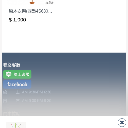
台北市、新北市地區固定每周(三)、(日)兩天
保護物流人員的工作安全，賣家無提供吊掛服務，若
收送貨，敬請見諒！
原木衣架(圓盤4S630型)/DIY組裝
需以吊車或其他的吊掛方式吊運，費用將由買方自行
本公司部份商品無維修服務，超過7日鑑賞
$ 1,000
支付。
期，商品使用年限，因客人使用習慣、居家
因大型傢俱有組裝、配送的問題，並非一般快速到貨
環境不同。若屬人為因素導致商品損壞、零
商品，無法指定特定時間送達，司機當天到貨前皆會
件短缺，則維修、搬運費用，需由消費者自
再與您通知，讓您不用整天在家等貨，以免浪費你的
行吸收(另事先與消費者報價，消費者同意將
寶貴時間。
會進行維修)。
如遇自然災害、政府宣布之災害警報等不可抗力情
到貨7日內為鑑賞期(注意:鑑賞期非試用期)，
聯絡客服
事，而危及運送人員輸送之安全，本司得視狀況延後
若非商品品質瑕疵問題於鑑賞期內退貨之情
或停止運送服務。
形，我們需酌收退貨運費。
百貨公司配送暫無法配合開店前、閉店後時段，並送
如欲放置營業場所及公開場合之商品則無享
至百貨公司卸貨區為限，恕無法送至指定樓面。
《 如
線 上
AM 9:30-PM 6:30
有商品一年保固之服務。
遇百貨周年慶期間，恕暫停百貨公司相關運送 》
門 市
AM 9:30-PM 9:30
無回收家具服務，若需回收家俱可聯絡當地請清潔隊
▪️
訂單成立
時請儘速於三日內完成付款，
交易恕不
回收,免付費清運專線：0800-085-717
門市據點
殺價，商品均已最低價格售出
，且在特定時日會給
予折扣，請密切注意。
楊梅店
南崁店
桃園店