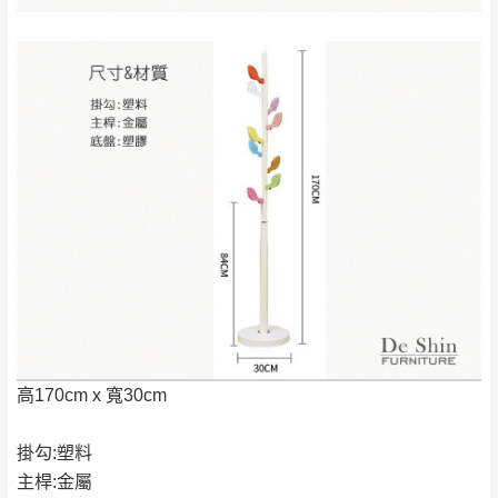
橫山、北埔鄉、尖
（線上客
服 LINE →
@dershin
）
石鄉、寶山鄉山
新竹
下單前先詢問是否現貨
，若未詢問下單後無
區、新埔山區、芎
現貨我們客服會再來電或E-Mail與您聯絡
林山區、關西 玉山
免 運
（洽詢方式請搜尋 L
ine ID →
@dershin
）
里
費
運送範圍：限定北至基隆，南至苗栗，偏遠
地區恕無法提供運送 (詳見運送規章)。
台北
無
雙溪、貢寮、烏
配送範圍：
來、平溪、九份、
苗栗至基隆；其它地區暫不開放，如因特殊
石門、林口 下福
＊A108產品另收運費
地型限制(山區、鄉、鎮、村)、樓梯太小、無
里、新店山區、三
新北
法搬運上樓等因素，導致無法配送，
本公司
峽山區、石碇、坪
保有出貨的權利。
林、福隆、淡水山
高170cm x 寬30cm
保護物流人員的工作安全，賣家無提供吊掛
區、北投湖山路、
服務，若需以吊車或其他的吊掛方式吊運，
深坑山區
掛勾:塑料
費用將由買方自行支付。
$ 9,000以上：免
主桿:金屬
因大型傢俱有組裝、配送的問題，並非一般
運費