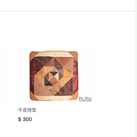
得視狀況延後或停止運送服
指定樓面。
《 如遇百貨周年慶
7
牛皮椅墊
$ 300