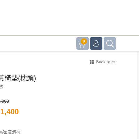
0
Back to list
黃椅墊(枕頭)
25
,800
1,400
高密度泡棉