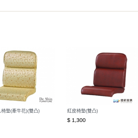
之災害警報等不可抗力情事，而危及運送人員輸送之安全，本司
開店前、閉店後時段，並送至百貨公司卸貨區為限，恕無法送至
關運送 》
家俱可聯絡當地請清潔隊回收,免付費清運專線：0800-085-71
椅墊(牽牛花)(雙凸)
紅皮椅墊(雙凸)
$ 1,300