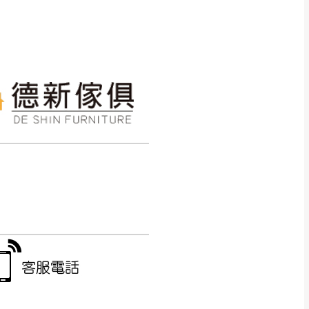
CM) 詳細尺寸以實品
in
)
，並須保持商品全新
、馬祖、澎湖地區
貨。
、居家環境不同。若屬人
先與消費者報價，消費
。
退貨之情形，我們需酌收
特定時日會給予折扣，
等因素，導致無法順利配送，
用將由買方自行支付。
17。
當天到貨前皆會再與您通知，