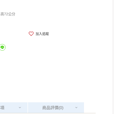
深57×高72公分
加入追蹤
事項
商品
評價(0)