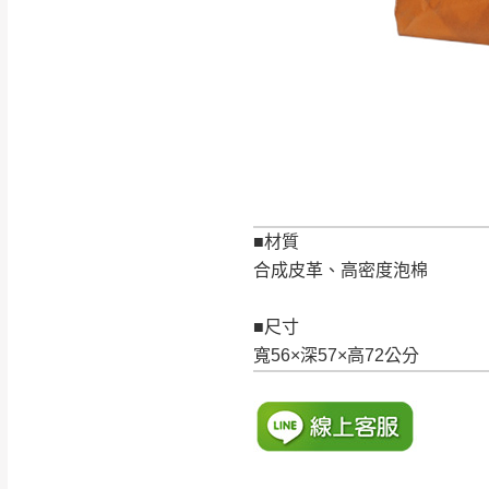
訂購前請確認商品
為主。
暫無配送地區
非因本公司問題而
：
彰化、南
（可於LINE線上詢問 →
狀態與完整包裝
@d
台北市、新北市地
本公司部份商品
加收說明
為因素導致商品
者同意將會進行維
■材質
到貨7日內為鑑
合成皮革、高密度泡棉
退貨運費。
如欲放置營業場
■尺寸
其它注意事項
▪️
訂單成立
時請儘速於
寬56×深57×高72公分
本司貨車運送如因路況不
請密切注意。
本公司除了盡最大努力完
▪️
三
日內若未接獲您的匯
保護物流人員的工作安全
▪️
無回收家具服務，若需回
因大型傢俱有組裝、配送
讓您不用整天在家等貨，