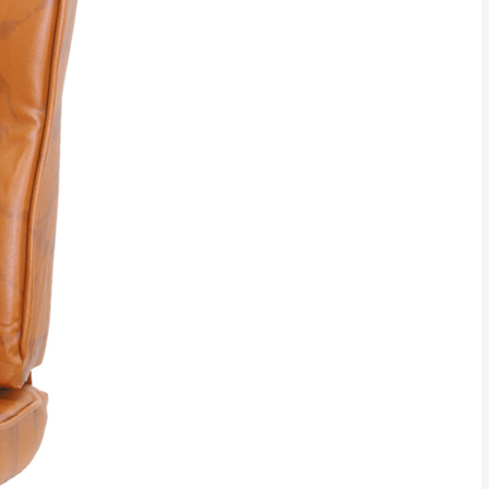
貢寮、烏來、平溪、九份、石
下福里、新店山區、三峽山區、
達，司機當天到貨前皆
林、福隆、淡水山區、北投湖山
路、深坑山區
基隆山區
加上2~7個工作天內
三灣、通霄山區、西湖、泰安
、大湖鄉、頭屋、獅潭鄉
，運費皆由本站負責，
未拆封狀態(請保持商
理，恕無法接受退貨。
 與實際商品的顏色、
加確認。(包含商品尺寸