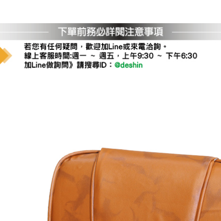
運 費 說 明
網頁無法及時更新，如有需要購買商品，請於出發前來電或到「官方
全部
依評論高至低排列
依評論低至高排列
現貨」與 「金額」。
運送費用
異常，商家有權取消訂單。
部分網路商品恕無法更改原設計或
（請先
含例假日)，我們客服會與您電話聯絡或E-Mail通知確認訂單。
E →
@dershin
）
否現貨
，若未詢問下單後無現貨我們客服會再來電或E-Mail與您
 L
ine ID →
@dershin
）
峨眉鄉、
至基隆，南至苗栗，偏遠地區恕無法提供運送 (詳見運送規章)
鄉、寶山
免 運 費
它地區暫不開放，如因特殊地型限制(山區、鄉、鎮、村)、樓梯
送，
本公司保有出貨的權利。
工作安全，賣家無提供吊掛服務，若需以吊車或其他的吊掛方式