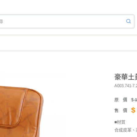
豪華土
A003.741-7.
原 價
$
1
$
售 價
■材質
合成皮革、