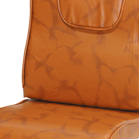
雙溪、
門、林口 
＊A108產品另收運費
裝、配送的問題，並非一般快速到貨商品，無法指定特定時間送
石碇、坪
讓你不用整天在家等貨，以節省您的寶貴時間。
送較為不易，故暫無法配送至百貨公司內部。
$ 9,000以上：免運費
$ 9,000以下：NT$500元
＊A108產品另收運費
兩聯式發票，發票將於商品完成出貨15個工作天另行寄出，另外約
$ 9,000以上：免運費
卓蘭鎮、
順延寄送。
$ 9,000以下：NT$500元
鄉
＊A108產品另收運費
請於到貨日起七日內通知本公司客服人員，我們將為您更換新品
配送天數：5~14天
之商品必須是全新狀態且完整包裝，床墊、床包、枕頭類產品需為
到貨時間：指定送貨日當天以電話聯絡確認
、廠商紙及所有附隨文件或資料之完整性)，若未依照上述方式處
幕選購商品，可能會因個人電腦螢幕的設定色差或解析度等因素，
｜周（一）配送部門固定公休無送貨｜
如因此而需退換貨，
需自付來回運費及人資成本
，請您訂購前詳
台北市、新北市地區固定每周(三)、(日)兩天收送貨