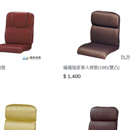
椅墊
編織咖皮單人椅墊(188)(雙凸)
$ 1,400