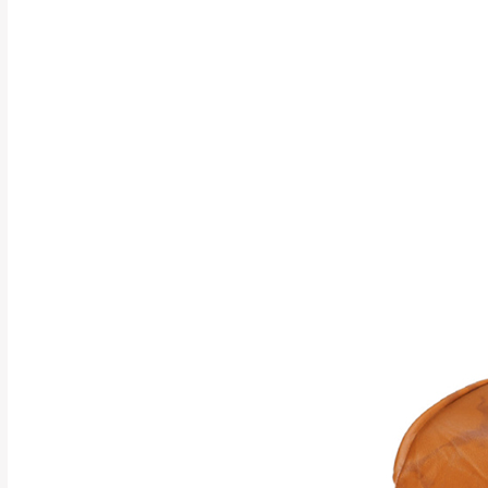
行支付。
新北
因大型傢俱有組
會再與您通知，
由於百貨公司配
基隆
發票寄送：
若您選擇三聯式或索取
送達，如遇國定假日將
苗栗
退換貨說明：
若收到不良品，
所有退回及換貨
品、附件、包裝
由於透過電腦螢
質感稍有不同，
是否合適)。