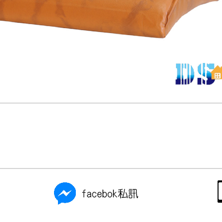
尺寸，大型物件因為人工丈量，難免會有些許誤差值(約正負0.5
需退換貨，請於收到貨7日內通知客服人員(Line@ ID：
@dersh
投、雲林、嘉義、台南、高雄、屏東、宜蘭、 花蓮、台東、金門
。鑑賞期間若發生非本司因素致使之汙損破壞，恕無法辦理退換
ershin
）
區固定每周(三)、(日)兩天收送貨，敬請見諒！
無維修服務，超過7日鑑賞期，商品使用年限，因客人使用習慣
損壞、零件短缺，則維修、搬運費用，需由消費者自行吸收(另事
修)。
賞期(注意:鑑賞期非試用期)，若非商品品質瑕疵問題於鑑賞期內
。
所及公開場合之商品則無享有商品一年保固之服務。
三日內完成付款，
交易恕不殺價，商品均已最低價格售出
，且在
佳、天候惡劣、過於偏遠之山區內等，或收貨地點搬運過於困難
成配送外，視狀況保有出貨的權利。
款或轉帳通知，商品將不予保留(訂單自動取消)。
，賣家無提供吊掛服務，若需以吊車或其他的吊掛方式吊運，費
收家具可聯絡當地請清潔隊回收,免付費清運專線：0800-085-7
的問題，並非一般快速到貨商品，無法指定特定時間送達，司機
以免浪費你的寶貴時間。