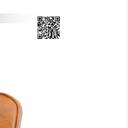
Line客服」來信確
只顯示附上圖片
只顯示附上評論
偏遠地區
客製，敬請見諒！
線上詢問 LINE →
@dershin
）
復興鄉
聯絡
五峰鄉、橫山、北埔鄉、尖石
。
鄉山區、新埔山區、芎林山區、
關西 玉山里
太小、無法搬運上樓等因
無
吊運，費用將由買方自