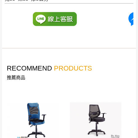
服務，若需以吊車或其他的吊掛方式吊運，
深坑山區
費用將由買方自行支付。
$ 9,000以上：免
因大型傢俱有組裝、配送的問題，並非一般
運費
快速到貨商品，無法指定特定時間送達，司
基隆
$ 9,000以下：
基隆山區
機當天到貨前皆會再與您通知，讓你不用整
NT$500元
天在家等貨，以節省您的寶貴時間。
＊A108產品另收運費
由於百貨公司配送較為不易，故暫無法配送
$ 9,000以上：免
至百貨公司內部。
卓蘭鎮、三灣、通
運費
RECOMMEND
PRODUCTS
霄山區、西湖、泰
苗栗
$ 9,000以下：
安鄉、大湖鄉、頭
推薦商品
發票寄送：
NT$500元
屋、獅潭鄉
若您選擇三聯式或索取兩聯式發票，發票將於商品
＊A108產品另收運費
完成出貨15個工作天另行寄出，另外約加上2~7個
工作天內送達，如遇國定假日將順延寄送。
配送天數：5~14天
到貨時間：指定送貨日當天以電話聯絡確認
退換貨說明：
若收到不良品，請於到貨日起七日內通知本
｜周（一）配送部門固定公休無送貨｜
公司客服人員，我們將為您更換新品，運費