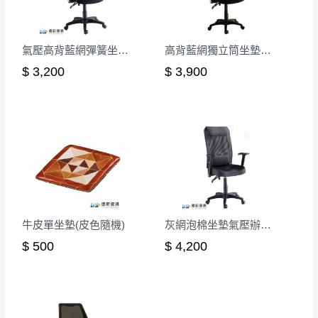
山區內等，或收貨地點搬運過於困難等因素，導致無
若發生非本司因素致使之汙損破壞，恕無法
法順利配送，本公司除了盡最大努力完成配送外，視
辦理退換貨。
氣壓高背藍網彈簧坐墊辦公椅
高背藍網獨立筒坐墊辦公椅(紅色)
狀況保有出貨的權利。
台北市、新北市地區固定每周(三)、(日)兩天
$ 3,200
$ 3,900
保護物流人員的工作安全，賣家無提供吊掛服務，若
收送貨，敬請見諒！
需以吊車或其他的吊掛方式吊運，費用將由買方自行
本公司部份商品無維修服務，超過7日鑑賞
支付。
期，商品使用年限，因客人使用習慣、居家
因大型傢俱有組裝、配送的問題，並非一般快速到貨
環境不同。若屬人為因素導致商品損壞、零
商品，無法指定特定時間送達，司機當天到貨前皆會
件短缺，則維修、搬運費用，需由消費者自
再與您通知，讓您不用整天在家等貨，以免浪費你的
行吸收(另事先與消費者報價，消費者同意將
寶貴時間。
會進行維修)。
如遇自然災害、政府宣布之災害警報等不可抗力情
到貨7日內為鑑賞期(注意:鑑賞期非試用期)，
事，而危及運送人員輸送之安全，本司得視狀況延後
牛皮單坐墊(皮色隨機)
灰網泡棉坐墊氣壓辦公椅
若非商品品質瑕疵問題於鑑賞期內退貨之情
或停止運送服務。
$ 500
$ 4,200
形，我們需酌收退貨運費。
百貨公司配送暫無法配合開店前、閉店後時段，並送
如欲放置營業場所及公開場合之商品則無享
至百貨公司卸貨區為限，恕無法送至指定樓面。
《 如
有商品一年保固之服務。
遇百貨周年慶期間，恕暫停百貨公司相關運送 》
無回收家具服務，若需回收家俱可聯絡當地請清潔隊
▪️
訂單成立
時請儘速於三日內完成付款，
交易恕不