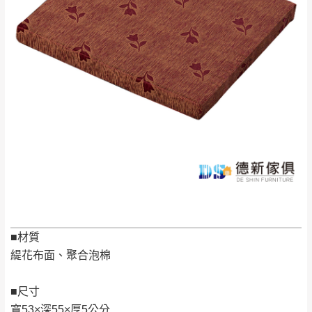
見諒！
接單後二日內(不含例假日)，我們客服會與您
峨眉鄉、五峰鄉、
電話聯絡或E-Mail通知確認訂單。
橫山、北埔鄉、尖
（線上客
服 LINE →
@dershin
）
石鄉、寶山鄉山
新竹
下單前先詢問是否現貨
，若未詢問下單後無
區、新埔山區、芎
現貨我們客服會再來電或E-Mail與您聯絡
林山區、關西 玉山
免 運
（洽詢方式請搜尋 L
ine ID →
@dershin
）
里
費
運送範圍：限定北至基隆，南至苗栗，偏遠
地區恕無法提供運送 (詳見運送規章)。
台北
無
雙溪、貢寮、烏
配送範圍：
來、平溪、九份、
苗栗至基隆；其它地區暫不開放，如因特殊
■材質
石門、林口 下福
＊A108產品另收運費
地型限制(山區、鄉、鎮、村)、樓梯太小、無
緹花布面、聚合泡棉
里、新店山區、三
新北
法搬運上樓等因素，導致無法配送，
本公司
峽山區、石碇、坪
保有出貨的權利。
■尺寸
林、福隆、淡水山
保護物流人員的工作安全，賣家無提供吊掛
寬53×深55×厚5公分
區、北投湖山路、