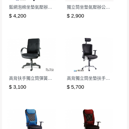
皆由本站負責，所有退回及換貨之商品必須
台北市、新北市地區固定每周(三)、(日)兩天收送貨
藍網泡棉坐墊氣壓辦公椅
獨立筒坐墊氣壓辦公椅(黑色)
是全新狀態且完整包裝，床墊、床包、枕頭
$ 4,200
$ 2,900
類產品需為未拆封狀態(請保持商品、附件、
包裝、廠商紙及所有附隨文件或資料之完整
暫無配送地區
：
彰化、南投、雲林、嘉義、台南、高
性)，若未依照上述方式處理，恕無法接受退
雄、屏東、宜蘭、 花蓮、台東、金門、馬祖、澎湖地區
貨。
（可於LINE線上詢問 →
@dershin
）
由於透過電腦螢幕選購商品，可能會因個人
電腦螢幕的設定色差或解析度等因素， 與實
際商品的顏色、質感稍有不同，如因此而需
加收說明
退換貨，
需自付來回運費及人資成本
，請您
高背扶手獨立筒彈簧坐墊辦公椅(網布)
高背獨立筒坐墊扶手辦公椅
訂購前詳加確認。(包含商品尺寸是否合適)。
$ 3,100
$ 5,700
訂購前請確認商品尺寸，大型物件因為人工
丈量，難免會有些許誤差值(約正負0.5CM)
。
詳細尺寸以實品為主。
。
非因本公司問題而需退換貨，請於收到貨7日
其它注意事項
內通知客服人員(Line@ ID：
@dershin
)
，並
本司貨車運送如因路況不佳、天候惡劣、過於偏遠之
須保持商品全新狀態與完整包裝。鑑賞期間