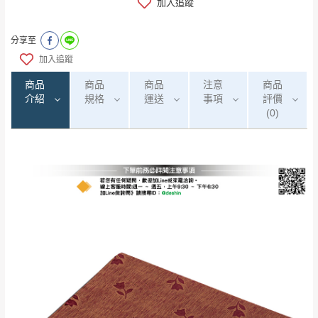
加入追蹤
分享至
加入追蹤
商品
商品
商品
注意
商品
介紹
規格
運送
事項
評價
(0)
0
注意事項：
/5
運 費 說 明
(0)筆
由於
品項繁多，網頁無法及時更新，如有需
要購買商品，請於出發前來電或到「官方
全部
依評論高至低排列
偏遠地區
Line客服」來信確認商品是否有「現貨」與
運送地
區
運送費用
「金額」。
（請先線上詢問 LINE
依評論低至高排列
只顯示附上圖片
→
@dershin
）
若商品價格或庫存有異常，商家有權取消訂
只顯示附上評論
單。
部分網路商品恕無法更改原設計或客製，敬請
桃園
復興鄉