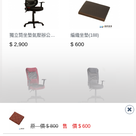
回收,免付費清運專線：0800-085-717
殺價，商品均已最低價格售出
，且在特定時日會給
予折扣，請密切注意。
▪️
三
日內若未接獲您的匯款或轉帳通知，商品將不
予保留(訂單自動取消)。
獨立筒坐墊氣壓辦公椅(紅色)
編織坐墊(188)
▪️
無回收家具服務，若需回收家具可聯絡當地請清
$ 2,900
$ 600
潔隊回收,免付費清運專線：0800-085-717。
紅網泡棉坐墊氣壓辦公椅
氣壓高背灰網彈簧坐墊辦公椅
$ 4,200
$ 3,500
原 價 $ 800
售 價 $ 600