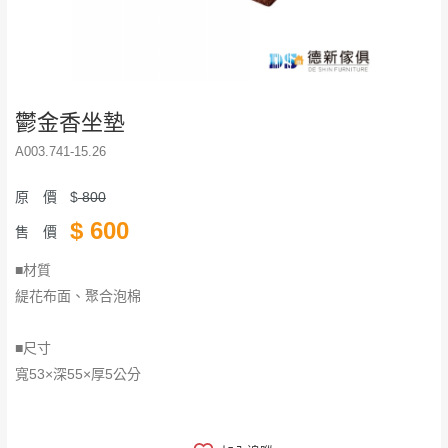
鬱金香坐墊
A003.741-15.26
原 價
$
800
$
600
售 價
■材質
緹花布面、聚合泡棉
■尺寸
寬53×深55×厚5公分