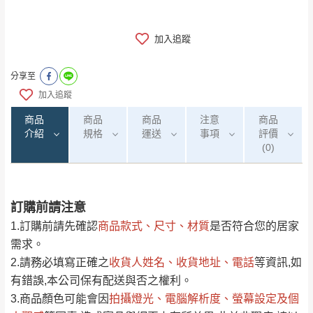
加入追蹤
分享至
加入追蹤
商品
商品
商品
注意
商品
介紹
規格
運送
事項
評價
(0)
訂購前請注意
0
注意事項：
/5
運 費 說 明
(0)筆
1.訂購前請先確認
商品款式、尺寸、材質
是否符合您的居家
由於
品項繁多，網頁無法及時更新，如有需
需求。
要購買商品，請於出發前來電或到「官方
2.請務必填寫正確之
收貨人姓名、收貨地址、電話
等資訊,如
全部
依評論高至低排列
偏遠地區
Line客服」來信確認商品是否有「現貨」與
運送地
區
運送費用
有錯誤,本公司保有配送與否之權利。
「金額」。
（請先線上詢問 LINE
依評論低至高排列
只顯示附上圖片
3.商品顏色可能會
因
拍攝燈光、電腦解析度、螢幕設定及個
→
@dershin
）