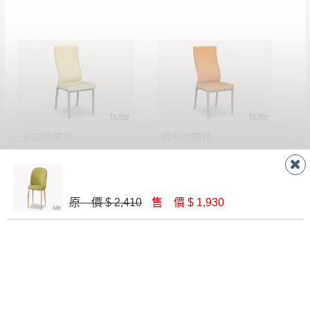
有商品一年保固之服務。
遇百貨周年慶期間，恕暫停百貨公司相關運送 》
無回收家具服務，若需回收家俱可聯絡當地請清潔隊
▪️
訂單成立
時請儘速於三日內完成付款，
交易恕不
回收,免付費清運專線：0800-085-717
殺價，商品均已最低價格售出
，且在特定時日會給
予折扣，請密切注意。
▪️
三
日內若未接獲您的匯款或轉帳通知，商品將不
予保留(訂單自動取消)。
▪️
無回收家具服務，若需回收家具可聯絡當地請清
米白微風椅
橘色微風椅
潔隊回收,免付費清運專線：0800-085-717。
$ 1,000
$ 1,000
原 價 $ 2,410
售 價 $ 1,930
羅莎黑皮椅
CX155A#小扶手綠布墊餐椅