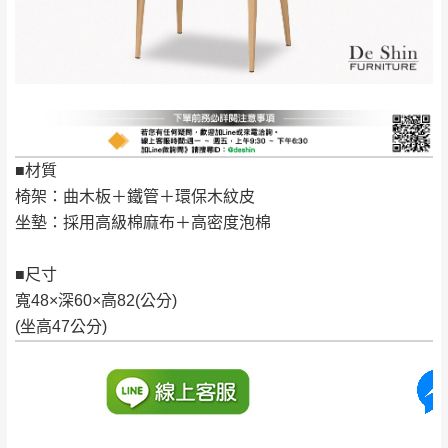
保有出貨的權利。
林、福隆、淡水山
保護物流人員的工作安全，賣家無提供吊掛
區、北投湖山路、
服務，若需以吊車或其他的吊掛方式吊運，
深坑山區
費用將由買方自行支付。
$ 9,000以上：免
因大型傢俱有組裝、配送的問題，並非一般
運費
快速到貨商品，無法指定特定時間送達，司
基隆
$ 9,000以下：
基隆山區
機當天到貨前皆會再與您通知，讓你不用整
■材質
NT$500元
天在家等貨，以節省您的寶貴時間。
椅架：曲木板＋鐵管＋環保木紋皮
＊A108產品另收運費
由於百貨公司配送較為不易，故暫無法配送
坐墊：採用高級棉麻布＋高密度泡棉
$ 9,000以上：免
至百貨公司內部。
卓蘭鎮、三灣、通
運費
霄山區、西湖、泰
■尺寸
苗栗
$ 9,000以下：
安鄉、大湖鄉、頭
寬48×深60×高82(公分)
發票寄送：
NT$500元
屋、獅潭鄉
(坐高47公分)
若您選擇三聯式或索取兩聯式發票，發票將於商品
＊A108產品另收運費
完成出貨15個工作天另行寄出，另外約加上2~7個
工作天內送達，如遇國定假日將順延寄送。
配送天數：5~14天
到貨時間：指定送貨日當天以電話聯絡確認
退換貨說明：