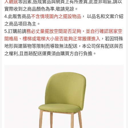
人觀感
若商品價格或庫存有異常，商家有權取消訂
等因素,造成實品與網頁上有所差異,此並非瑕疵,請以
只顯示附上評論
實際收到之商品顏色為準,敬請見諒。
單。
部分網路商品恕無法更改原設計或客製，敬請
桃園
復興鄉
4.此販售商品
不含情境圖內之擺設物品
， 以品名和文案介紹
見諒！
之商品項目為主。
接單後二日內(不含例假日)，我們客服會與您
峨眉鄉、五峰鄉、
5.訂購前請
務必丈量擺放空間是否足夠
，並自行確認居家空
電話聯絡或E-Mail通知確認訂單。
橫山、北埔鄉、尖
間格局、
樓梯或電梯大小是否能夠正常搬運進入
，若因特殊
（線上客
服 LINE →
@dershin
）
石鄉、寶山鄉山
地形與建築物等限制而導致無法配送，本公司保有配送與否
新竹
下單前先詢問是否現貨
，若未詢問下單後無
區、新埔山區、芎
之權利,且首趟配送運費須由購買方自行負擔。
現貨我們客服會再來電或E-Mail與您聯絡
林山區、關西 玉山
免 運
（洽詢方式請搜尋 L
ine ID →
@dershin
）
里
費
運送範圍：限定北至基隆，南至苗栗，偏遠
地區恕無法提供運送 (詳見運送規章)。
台北
無
雙溪、貢寮、烏
配送範圍：
來、平溪、九份、
苗栗至基隆；其它地區暫不開放，如因特殊
石門、林口 下福
＊A108產品另收運費
地型限制(山區、鄉、鎮、村)、樓梯太小、無
里、新店山區、三
新北
法搬運上樓等因素，導致無法配送，
本公司
峽山區、石碇、坪