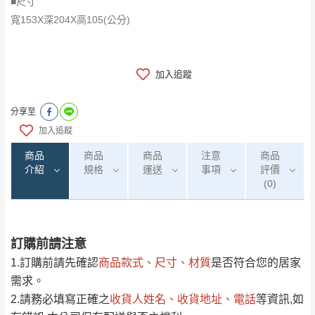
■尺寸
寬153X深204X高105(公分)
加入追蹤
分享至
加入追蹤
商品
商品
商品
注意
商品
介紹
規格
運送
事項
評價
(0)
訂購前請注意
0
注意事項：
/5
運 費 說 明
(0)筆
1.訂購前請先確認
商品款式、尺寸、材質
是否符合您的居家
由於
品項繁多，網頁無法及時更新，如有需
需求。
要購買商品，請於出發前來電或到「官方
2.請務必填寫正確之
收貨人姓名、收貨地址、電話
等資訊,如
全部
依評論高至低排列
偏遠地區
Line客服」來信確認商品是否有「現貨」與