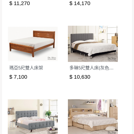
形，我們需酌收退貨運費。
$ 11,270
$ 14,170
百貨公司配送暫無法配合開店前、閉店後時段，並送
如欲放置營業場所及公開場合之商品則無享
至百貨公司卸貨區為限，恕無法送至指定樓面。
《 如
有商品一年保固之服務。
遇百貨周年慶期間，恕暫停百貨公司相關運送 》
無回收家具服務，若需回收家俱可聯絡當地請清潔隊
▪️
訂單成立
時請儘速於三日內完成付款，
交易恕不
回收,免付費清運專線：0800-085-717
殺價，商品均已最低價格售出
，且在特定時日會給
予折扣，請密切注意。
▪️
三
日內若未接獲您的匯款或轉帳通知，商品將不
予保留(訂單自動取消)。
瑪亞5尺雙人床架
多琳5尺雙人床(灰色布)(1017-2+1004)│床架
▪️
無回收家具服務，若需回收家具可聯絡當地請清
$ 7,100
$ 10,630
潔隊回收,免付費清運專線：0800-085-717。