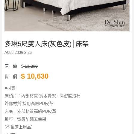
多琳5尺雙人床(灰色皮)│床架
A088.2336-2.26
原 價
$
13,290
$
10,630
售 價
■材質
床頭片：內部材質:實木骨架+ 高密度泡棉
外部材質:採用高級PU皮革
床底：外部材質高級PU皮革
腳座：電鍍防鏽五金架
(不含床上用品)