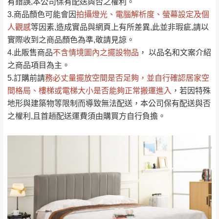
運送地
區
運送費用
有錯誤,本公司保有配送與否之權利。
「金額」。
（請先線上詢問 LINE
依評論低至高排列
只顯示附上圖片
3.商品顏色可能會
因
拍攝燈光、電腦解析度、螢幕設定及個
→
@dershin
）
人觀感
若商品價格或庫存有異常，商家有權取消訂
等因素,造成實品與網頁上有所差異,此並非瑕疵,請以
只顯示附上評論
實際收到之商品顏色為準,敬請見諒。
單。
部分網路商品恕無法更改原設計或客製，敬請
桃園
復興鄉
4.此販售商品
不含情境圖內之擺設物品
， 以品名和文案介紹
見諒！
之商品項目為主。
接單後二日內(不含例假日)，我們客服會與您
峨眉鄉、五峰鄉、
5.訂購前請
務必丈量擺放空間是否足夠
，並自行確認居家空
電話聯絡或E-Mail通知確認訂單。
橫山、北埔鄉、尖
間格局、
樓梯或電梯大小是否能夠正常搬運進入
，若因特殊
（線上客
服 LINE →
@dershin
）
石鄉、寶山鄉山
地形與建築物等限制而導致無法配送，本公司保有配送與否
新竹
下單前先詢問是否現貨
，若未詢問下單後無
區、新埔山區、芎
之權利,且首趟配送運費須由購買方自行負擔。
現貨我們客服會再來電或E-Mail與您聯絡
林山區、關西 玉山
免 運
（洽詢方式請搜尋 L
ine ID →
@dershin
）
里
費
運送範圍：限定北至基隆，南至苗栗，偏遠
地區恕無法提供運送 (詳見運送規章)。
台北
無
雙溪、貢寮、烏
配送範圍：
來、平溪、九份、
苗栗至基隆；其它地區暫不開放，如因特殊
石門、林口 下福