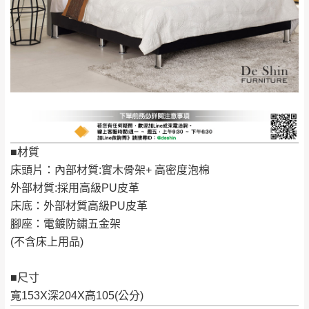
＊A108產品另收運費
地型限制(山區、鄉、鎮、村)、樓梯太小、無
里、新店山區、三
新北
法搬運上樓等因素，導致無法配送，
本公司
峽山區、石碇、坪
保有出貨的權利。
林、福隆、淡水山
保護物流人員的工作安全，賣家無提供吊掛
區、北投湖山路、
服務，若需以吊車或其他的吊掛方式吊運，
深坑山區
費用將由買方自行支付。
$ 9,000以上：免
因大型傢俱有組裝、配送的問題，並非一般
運費
快速到貨商品，無法指定特定時間送達，司
基隆
$ 9,000以下：
基隆山區
機當天到貨前皆會再與您通知，讓你不用整
■材質
NT$500元
天在家等貨，以節省您的寶貴時間。
床頭片：內部材質:實木骨架+ 高密度泡棉
＊A108產品另收運費
由於百貨公司配送較為不易，故暫無法配送
外部材質:採用高級PU皮革
$ 9,000以上：免
至百貨公司內部。
卓蘭鎮、三灣、通
床底：外部材質高級PU皮革
運費
霄山區、西湖、泰
腳座：電鍍防鏽五金架
苗栗
$ 9,000以下：
安鄉、大湖鄉、頭
(不含床上用品)
發票寄送：
NT$500元
屋、獅潭鄉
若您選擇三聯式或索取兩聯式發票，發票將於商品
＊A108產品另收運費
■尺寸
完成出貨15個工作天另行寄出，另外約加上2~7個
寬153X深204X高105(公分)
工作天內送達，如遇國定假日將順延寄送。
配送天數：5~14天