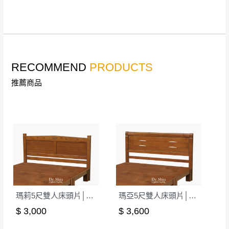
到貨時間：指定送貨日當天以電話聯絡確認
退換貨說明：
若收到不良品，請於到貨日起七日內通知本
｜周（一）配送部門固定公休無送貨｜
公司客服人員，我們將為您更換新品，運費
皆由本站負責，所有退回及換貨之商品必須
台北市、新北市地區固定每周(三)、(日)兩天收送貨
RECOMMEND
PRODUCTS
是全新狀態且完整包裝，床墊、床包、枕頭
推薦商品
類產品需為未拆封狀態(請保持商品、附件、
包裝、廠商紙及所有附隨文件或資料之完整
暫無配送地區
：
彰化、南投、雲林、嘉義、台南、高
性)，若未依照上述方式處理，恕無法接受退
雄、屏東、宜蘭、 花蓮、台東、金門、馬祖、澎湖地區
貨。
（可於LINE線上詢問 →
@dershin
）
由於透過電腦螢幕選購商品，可能會因個人
電腦螢幕的設定色差或解析度等因素， 與實
際商品的顏色、質感稍有不同，如因此而需
加收說明
退換貨，
需自付來回運費及人資成本
，請您
訂購前詳加確認。(包含商品尺寸是否合適)。
瑪莉5尺雙人床頭片│床頭板
瑪亞5尺雙人床頭片│床頭板
訂購前請確認商品尺寸，大型物件因為人工
$ 3,000
$ 3,600
丈量，難免會有些許誤差值(約正負0.5CM)
。