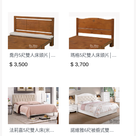
詳細尺寸以實品為主。
。
非因本公司問題而需退換貨，請於收到貨7日
其它注意事項
內通知客服人員(Line@ ID：
@dershin
)
，並
本司貨車運送如因路況不佳、天候惡劣、過於偏遠之
須保持商品全新狀態與完整包裝。鑑賞期間
山區內等，或收貨地點搬運過於困難等因素，導致無
若發生非本司因素致使之汙損破壞，恕無法
法順利配送，本公司除了盡最大努力完成配送外，視
辦理退換貨。
狀況保有出貨的權利。
喬丹5尺雙人床頭片│床頭板
瑪格5尺雙人床頭片│床頭板
台北市、新北市地區固定每周(三)、(日)兩天
保護物流人員的工作安全，賣家無提供吊掛服務，若
收送貨，敬請見諒！
$ 3,500
$ 3,700
需以吊車或其他的吊掛方式吊運，費用將由買方自行
本公司部份商品無維修服務，超過7日鑑賞
支付。
期，商品使用年限，因客人使用習慣、居家
因大型傢俱有組裝、配送的問題，並非一般快速到貨
環境不同。若屬人為因素導致商品損壞、零
商品，無法指定特定時間送達，司機當天到貨前皆會
件短缺，則維修、搬運費用，需由消費者自
再與您通知，讓您不用整天在家等貨，以免浪費你的
行吸收(另事先與消費者報價，消費者同意將
寶貴時間。
會進行維修)。
如遇自然災害、政府宣布之災害警報等不可抗力情
到貨7日內為鑑賞期(注意:鑑賞期非試用期)，
事，而危及運送人員輸送之安全，本司得視狀況延後
法莉嘉5尺雙人床(米黃布)│床架
諾維雅6尺被櫥式雙人床(9+11)│床架
若非商品品質瑕疵問題於鑑賞期內退貨之情
或停止運送服務。