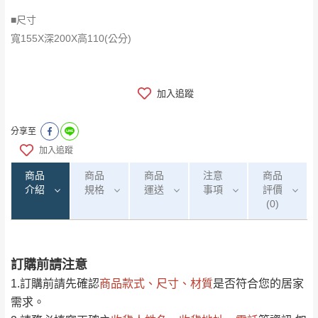
■尺寸
寬155X深200X高110(公分)
加入追蹤
分享至
加入追蹤
商品
商品
商品
注意
商品
介紹
規格
運送
事項
評價
(0)
訂購前請注意
0
注意事項：
/5
運 費 說 明
(0)筆
1.訂購前請先確認
商品款式、尺寸、材質
是否符合您的居家
由於
品項繁多，網頁無法及時更新，如有需
需求。
要購買商品，請於出發前來電或到「官方