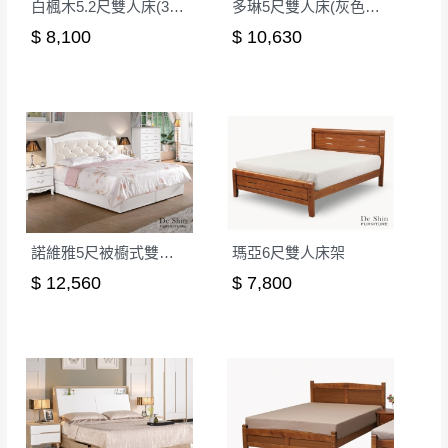
白楓木5.2尺雙人床(316)(不含床頭櫃)│床架
多琳5尺雙人床(灰色皮)│床架
若非商品品質瑕疵問題於鑑賞期內退貨之情
或停止運送服務。
形，我們需酌收退貨運費。
$ 8,100
$ 10,630
百貨公司配送暫無法配合開店前、閉店後時段，並送
如欲放置營業場所及公開場合之商品則無享
至百貨公司卸貨區為限，恕無法送至指定樓面。
《 如
有商品一年保固之服務。
遇百貨周年慶期間，恕暫停百貨公司相關運送 》
無回收家具服務，若需回收家俱可聯絡當地請清潔隊
▪️
訂單成立
時請儘速於三日內完成付款，
交易恕不
回收,免付費清運專線：0800-085-717
殺價，商品均已最低價格售出
，且在特定時日會給
予折扣，請密切注意。
▪️
三
日內若未接獲您的匯款或轉帳通知，商品將不
予保留(訂單自動取消)。
諾維雅5尺被櫥式雙人床(10+12)│床架
瑪亞6尺雙人床架
▪️
無回收家具服務，若需回收家具可聯絡當地請清
$ 12,560
$ 7,800
潔隊回收,免付費清運專線：0800-085-717。