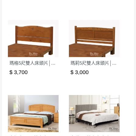
丈量，難免會有些許誤差值(約正負0.5CM)
。
詳細尺寸以實品為主。
。
非因本公司問題而需退換貨，請於收到貨7日
其它注意事項
內通知客服人員(Line@ ID：
@dershin
)
，並
本司貨車運送如因路況不佳、天候惡劣、過於偏遠之
須保持商品全新狀態與完整包裝。鑑賞期間
山區內等，或收貨地點搬運過於困難等因素，導致無
若發生非本司因素致使之汙損破壞，恕無法
法順利配送，本公司除了盡最大努力完成配送外，視
辦理退換貨。
狀況保有出貨的權利。
瑪格5尺雙人床頭片│床頭板
瑪莉5尺雙人床頭片│床頭板
台北市、新北市地區固定每周(三)、(日)兩天
保護物流人員的工作安全，賣家無提供吊掛服務，若
收送貨，敬請見諒！
$ 3,700
$ 3,000
需以吊車或其他的吊掛方式吊運，費用將由買方自行
本公司部份商品無維修服務，超過7日鑑賞
支付。
期，商品使用年限，因客人使用習慣、居家
因大型傢俱有組裝、配送的問題，並非一般快速到貨
環境不同。若屬人為因素導致商品損壞、零
商品，無法指定特定時間送達，司機當天到貨前皆會
件短缺，則維修、搬運費用，需由消費者自
再與您通知，讓您不用整天在家等貨，以免浪費你的
行吸收(另事先與消費者報價，消費者同意將
寶貴時間。
會進行維修)。
如遇自然災害、政府宣布之災害警報等不可抗力情
到貨7日內為鑑賞期(注意:鑑賞期非試用期)，
事，而危及運送人員輸送之安全，本司得視狀況延後