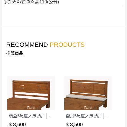
寬155X深200X高110(公分)
工作天內送達，如遇國定假日將順延寄送。
配送天數：5~14天
到貨時間：指定送貨日當天以電話聯絡確認
退換貨說明：
若收到不良品，請於到貨日起七日內通知本
｜周（一）配送部門固定公休無送貨｜
公司客服人員，我們將為您更換新品，運費
皆由本站負責，所有退回及換貨之商品必須
台北市、新北市地區固定每周(三)、(日)兩天收送貨
RECOMMEND
PRODUCTS
是全新狀態且完整包裝，床墊、床包、枕頭
推薦商品
類產品需為未拆封狀態(請保持商品、附件、
包裝、廠商紙及所有附隨文件或資料之完整
暫無配送地區
：
彰化、南投、雲林、嘉義、台南、高
性)，若未依照上述方式處理，恕無法接受退
雄、屏東、宜蘭、 花蓮、台東、金門、馬祖、澎湖地區
貨。
（可於LINE線上詢問 →
@dershin
）
由於透過電腦螢幕選購商品，可能會因個人
電腦螢幕的設定色差或解析度等因素， 與實
際商品的顏色、質感稍有不同，如因此而需
加收說明
退換貨，
需自付來回運費及人資成本
，請您
訂購前詳加確認。(包含商品尺寸是否合適)。
瑪亞5尺雙人床頭片│床頭板
喬丹5尺雙人床頭片│床頭板
訂購前請確認商品尺寸，大型物件因為人工
$ 3,600
$ 3,500