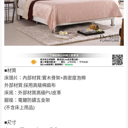
苗栗至基隆；其它地區暫不開放，如因特殊
石門、林口 下福
＊A108產品另收運費
地型限制(山區、鄉、鎮、村)、樓梯太小、無
里、新店山區、三
新北
法搬運上樓等因素，導致無法配送，
本公司
峽山區、石碇、坪
保有出貨的權利。
林、福隆、淡水山
保護物流人員的工作安全，賣家無提供吊掛
區、北投湖山路、
服務，若需以吊車或其他的吊掛方式吊運，
深坑山區
費用將由買方自行支付。
$ 9,000以上：免
因大型傢俱有組裝、配送的問題，並非一般
運費
快速到貨商品，無法指定特定時間送達，司
基隆
$ 9,000以下：
基隆山區
機當天到貨前皆會再與您通知，讓你不用整
■材質
NT$500元
天在家等貨，以節省您的寶貴時間。
床頭片：內部材質:實木骨架+高密度泡棉
＊A108產品另收運費
由於百貨公司配送較為不易，故暫無法配送
外部材質:採用高級棉麻布
$ 9,000以上：免
至百貨公司內部。
卓蘭鎮、三灣、通
床底：外部材質高級PU皮革
運費
霄山區、西湖、泰
腳座：電鍍防鏽五金架
苗栗
$ 9,000以下：
安鄉、大湖鄉、頭
(不含床上用品)
發票寄送：
NT$500元
屋、獅潭鄉
若您選擇三聯式或索取兩聯式發票，發票將於商品
＊A108產品另收運費
■尺寸
完成出貨15個工作天另行寄出，另外約加上2~7個