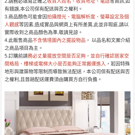
2.請務必填寫正確之
收貨人姓名、收貨地址、電話
等資訊,如
全部
依評論高至低排列
偏遠地區
Line客服」來信確認商品是否有「現貨」與
運送地
區
運送費用
有錯誤,本公司保有配送與否之權利。
「金額」。
（請先線上詢問 LINE
依評論低至高排列
只顯示附上圖片
3.商品顏色可能會
因
拍攝燈光、電腦解析度、螢幕設定及個
→
@dershin
）
人觀感
若商品價格或庫存有異常，商家有權取消訂
等因素,造成實品與網頁上有所差異,此並非瑕疵,請以
只顯示附上評論
實際收到之商品顏色為準,敬請見諒。
單。
部分網路商品恕無法更改原設計或客製，敬請
桃園
復興鄉
4.此販售商品
不含情境圖內之擺設物品
， 以品名和文案介紹
見諒！
之商品項目為主。
接單後二日內(不含例假日)，我們客服會與您
峨眉鄉、五峰鄉、
5.訂購前請
務必丈量擺放空間是否足夠
，並自行確認居家空
電話聯絡或E-Mail通知確認訂單。
橫山、北埔鄉、尖
間格局、
樓梯或電梯大小是否能夠正常搬運進入
，若因特殊
（線上客
服 LINE →
@dershin
）
石鄉、寶山鄉山
地形與建築物等限制而導致無法配送，本公司保有配送與否
新竹
下單前先詢問是否現貨
，若未詢問下單後無
區、新埔山區、芎
之權利,且首趟配送運費須由購買方自行負擔。
現貨我們客服會再來電或E-Mail與您聯絡
林山區、關西 玉山
免 運
（洽詢方式請搜尋 L
ine ID →
@dershin
）
里
費
運送範圍：限定北至基隆，南至苗栗，偏遠
地區恕無法提供運送 (詳見運送規章)。
台北
無
雙溪、貢寮、烏
配送範圍：
來、平溪、九份、