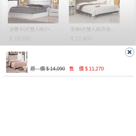
波爾卡6尺雙人床(7+9)│床架
多琳6尺雙人床(灰色皮)│床架
$ 18,350
$ 12,400
原 價 $ 14,090
售 價 $ 11,270
諾維雅6尺被櫥式雙人床(9+11)│床架
瑪亞5尺雙人床架
$ 14,170
$ 7,100