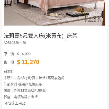
法莉嘉5尺雙人床(米黃布)│床架
A088.2329-4.26
原 價
$
14,090
$
11,270
售 價
■材質
床頭片：內部材質:實木骨架+高密度泡棉
外部材質:採用高級棉麻布
床底：外部材質高級PU皮革
腳座：電鍍防鏽五金架
​​​​​​​(不含床上用品)