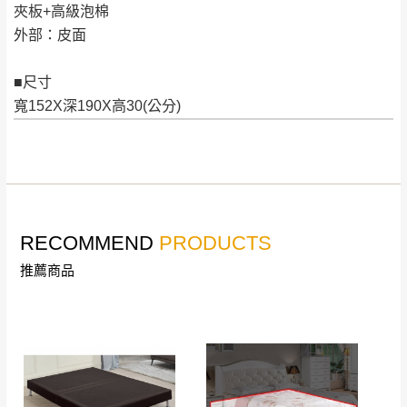
夾板+高級泡棉
若收到不良品，請於到貨日起七日內通知本
｜周（一）配送部門固定公休無送貨｜
外部：皮面
公司客服人員，我們將為您更換新品，運費
皆由本站負責，所有退回及換貨之商品必須
台北市、新北市地區固定每周(三)、(日)兩天收送貨
■尺寸
是全新狀態且完整包裝，床墊、床包、枕頭
寬152X深190X高30(公分)
類產品需為未拆封狀態(請保持商品、附件、
包裝、廠商紙及所有附隨文件或資料之完整
暫無配送地區
：
彰化、南投、雲林、嘉義、台南、高
性)，若未依照上述方式處理，恕無法接受退
雄、屏東、宜蘭、 花蓮、台東、金門、馬祖、澎湖地區
貨。
（可於LINE線上詢問 →
@dershin
）
由於透過電腦螢幕選購商品，可能會因個人
電腦螢幕的設定色差或解析度等因素， 與實
RECOMMEND
PRODUCTS
際商品的顏色、質感稍有不同，如因此而需
加收說明
推薦商品
退換貨，
需自付來回運費及人資成本
，請您
訂購前詳加確認。(包含商品尺寸是否合適)。
訂購前請確認商品尺寸，大型物件因為人工
丈量，難免會有些許誤差值(約正負0.5CM)
。
詳細尺寸以實品為主。
。
非因本公司問題而需退換貨，請於收到貨7日