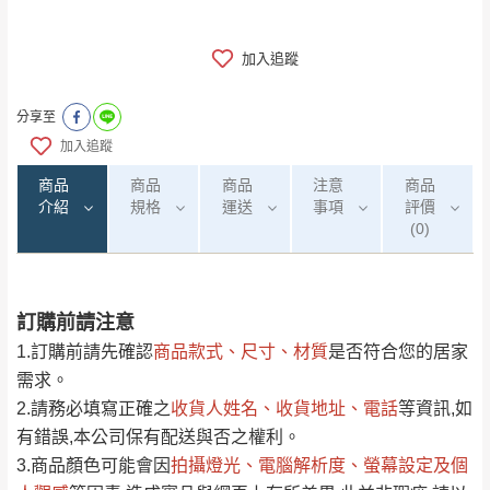
加入追蹤
分享至
加入追蹤
商品
商品
商品
注意
商品
介紹
規格
運送
事項
評價
(0)
訂購前請注意
0
注意事項：
/5
運 費 說 明
(0)筆
1.訂購前請先確認
商品款式、尺寸、材質
是否符合您的居家
由於
品項繁多，網頁無法及時更新，如有需
需求。
要購買商品，請於出發前來電或到「官方
2.請務必填寫正確之
收貨人姓名、收貨地址、電話
等資訊,如
全部
依評論高至低排列
偏遠地區
Line客服」來信確認商品是否有「現貨」與
運送地
區
運送費用
有錯誤,本公司保有配送與否之權利。
「金額」。
（請先線上詢問 LINE
依評論低至高排列
只顯示附上圖片
3.商品顏色可能會
因
拍攝燈光、電腦解析度、螢幕設定及個
→
@dershin
）