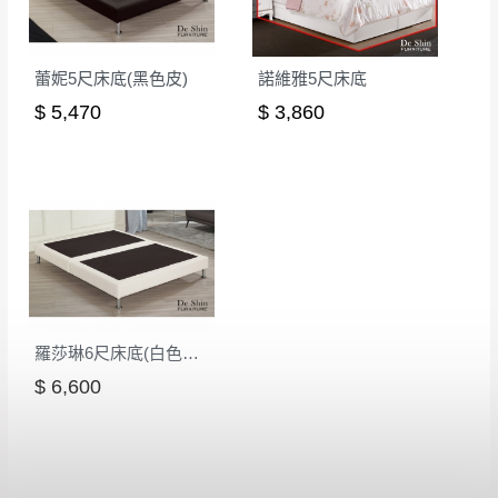
其它注意事項
內通知客服人員(Line@ ID：
@dershin
)
，並
本司貨車運送如因路況不佳、天候惡劣、過於偏遠之
須保持商品全新狀態與完整包裝。鑑賞期間
蕾妮5尺床底(黑色皮)
諾維雅5尺床底
山區內等，或收貨地點搬運過於困難等因素，導致無
若發生非本司因素致使之汙損破壞，恕無法
$ 5,470
$ 3,860
法順利配送，本公司除了盡最大努力完成配送外，視
辦理退換貨。
狀況保有出貨的權利。
台北市、新北市地區固定每周(三)、(日)兩天
保護物流人員的工作安全，賣家無提供吊掛服務，若
收送貨，敬請見諒！
需以吊車或其他的吊掛方式吊運，費用將由買方自行
本公司部份商品無維修服務，超過7日鑑賞
支付。
期，商品使用年限，因客人使用習慣、居家
因大型傢俱有組裝、配送的問題，並非一般快速到貨
環境不同。若屬人為因素導致商品損壞、零
商品，無法指定特定時間送達，司機當天到貨前皆會
件短缺，則維修、搬運費用，需由消費者自
再與您通知，讓您不用整天在家等貨，以免浪費你的
行吸收(另事先與消費者報價，消費者同意將
寶貴時間。
羅莎琳6尺床底(白色皮)(1004)
會進行維修)。
如遇自然災害、政府宣布之災害警報等不可抗力情
$ 6,600
到貨7日內為鑑賞期(注意:鑑賞期非試用期)，
事，而危及運送人員輸送之安全，本司得視狀況延後
若非商品品質瑕疵問題於鑑賞期內退貨之情
或停止運送服務。
形，我們需酌收退貨運費。
百貨公司配送暫無法配合開店前、閉店後時段，並送
如欲放置營業場所及公開場合之商品則無享
至百貨公司卸貨區為限，恕無法送至指定樓面。
《 如