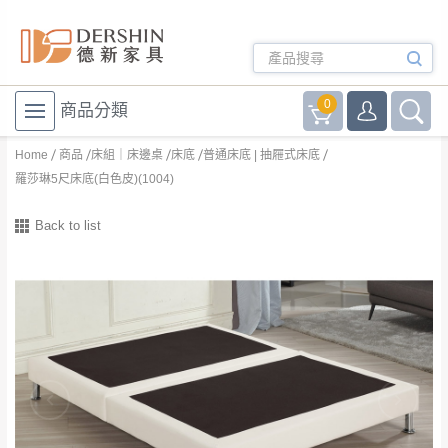
0
商品分類
Home
商品
床組｜床邊桌
床底
普通床底 | 抽屜式床底
羅莎琳5尺床底(白色皮)(1004)
Back to list