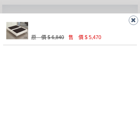
有商品一年保固之服務。
遇百貨周年慶期間，恕暫停百貨公司相關運送 》
無回收家具服務，若需回收家俱可聯絡當地請清潔隊
▪️
訂單成立
時請儘速於三日內完成付款，
交易恕不
聯絡客服
回收,免付費清運專線：0800-085-717
殺價，商品均已最低價格售出
，且在特定時日會給
予折扣，請密切注意。
原 價 $ 6,840
售 價 $ 5,470
▪️
三
日內若未接獲您的匯款或轉帳通知，商品將不
線 上
AM 9:30-PM 6:30
予保留(訂單自動取消)。
門 市
AM 9:30-PM 9:30
▪️
無回收家具服務，若需回收家具可聯絡當地請清
潔隊回收,免付費清運專線：0800-085-717。
門市據點
楊梅店
南崁店
桃園店
八德店
龜山店
新竹店
高雄鳥松
店
關於我們
關於德新
線上型錄
忘記密碼
購物說明
會員登入
家具知識