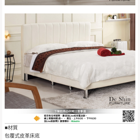
保有出貨的權利。
林、福隆、淡水山
保護物流人員的工作安全，賣家無提供吊掛
區、北投湖山路、
服務，若需以吊車或其他的吊掛方式吊運，
深坑山區
費用將由買方自行支付。
$ 9,000以上：免
因大型傢俱有組裝、配送的問題，並非一般
運費
快速到貨商品，無法指定特定時間送達，司
基隆
$ 9,000以下：
基隆山區
機當天到貨前皆會再與您通知，讓你不用整
NT$500元
天在家等貨，以節省您的寶貴時間。
＊A108產品另收運費
由於百貨公司配送較為不易，故暫無法配送
$ 9,000以上：免
至百貨公司內部。
卓蘭鎮、三灣、通
運費
霄山區、西湖、泰
苗栗
$ 9,000以下：
安鄉、大湖鄉、頭
發票寄送：
NT$500元
屋、獅潭鄉
若您選擇三聯式或索取兩聯式發票，發票將於商品
＊A108產品另收運費
完成出貨15個工作天另行寄出，另外約加上2~7個
工作天內送達，如遇國定假日將順延寄送。
配送天數：5~14天
■材質
到貨時間：指定送貨日當天以電話聯絡確認
包覆式皮革床底
退換貨說明：