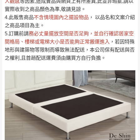
人觀感
若商品價格或庫存有異常，商家有權取消訂
等因素,造成實品與網頁上有所差異,此並非瑕疵,請以
只顯示附上評論
實際收到之商品顏色為準,敬請見諒。
單。
部分網路商品恕無法更改原設計或客製，敬請
桃園
復興鄉
4.此販售商品
不含情境圖內之擺設物品
， 以品名和文案介紹
見諒！
之商品項目為主。
接單後二日內(不含例假日)，我們客服會與您
峨眉鄉、五峰鄉、
5.訂購前請
務必丈量擺放空間是否足夠
，並自行確認居家空
電話聯絡或E-Mail通知確認訂單。
橫山、北埔鄉、尖
間格局、
樓梯或電梯大小是否能夠正常搬運進入
，若因特殊
（線上客
服 LINE →
@dershin
）
石鄉、寶山鄉山
地形與建築物等限制而導致無法配送，本公司保有配送與否
新竹
下單前先詢問是否現貨
，若未詢問下單後無
區、新埔山區、芎
之權利,且首趟配送運費須由購買方自行負擔。
現貨我們客服會再來電或E-Mail與您聯絡
林山區、關西 玉山
免 運
（洽詢方式請搜尋 L
ine ID →
@dershin
）
里
費
運送範圍：限定北至基隆，南至苗栗，偏遠
地區恕無法提供運送 (詳見運送規章)。
台北
無
雙溪、貢寮、烏
配送範圍：
來、平溪、九份、
苗栗至基隆；其它地區暫不開放，如因特殊
石門、林口 下福
＊A108產品另收運費
地型限制(山區、鄉、鎮、村)、樓梯太小、無
里、新店山區、三
新北
法搬運上樓等因素，導致無法配送，
本公司
峽山區、石碇、坪