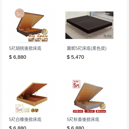
詳細尺寸以實品為主。
。
非因本公司問題而需退換貨，請於收到貨7日
其它注意事項
內通知客服人員(Line@ ID：
@dershin
)
，並
本司貨車運送如因路況不佳、天候惡劣、過於偏遠之
須保持商品全新狀態與完整包裝。鑑賞期間
山區內等，或收貨地點搬運過於困難等因素，導致無
若發生非本司因素致使之汙損破壞，恕無法
法順利配送，本公司除了盡最大努力完成配送外，視
辦理退換貨。
5尺胡桃後掀床底
蕾妮5尺床底(黑色皮)
狀況保有出貨的權利。
台北市、新北市地區固定每周(三)、(日)兩天
$ 6,880
$ 5,470
保護物流人員的工作安全，賣家無提供吊掛服務，若
收送貨，敬請見諒！
需以吊車或其他的吊掛方式吊運，費用將由買方自行
本公司部份商品無維修服務，超過7日鑑賞
支付。
期，商品使用年限，因客人使用習慣、居家
因大型傢俱有組裝、配送的問題，並非一般快速到貨
環境不同。若屬人為因素導致商品損壞、零
商品，無法指定特定時間送達，司機當天到貨前皆會
件短缺，則維修、搬運費用，需由消費者自
再與您通知，讓您不用整天在家等貨，以免浪費你的
行吸收(另事先與消費者報價，消費者同意將
寶貴時間。
會進行維修)。
如遇自然災害、政府宣布之災害警報等不可抗力情
到貨7日內為鑑賞期(注意:鑑賞期非試用期)，
事，而危及運送人員輸送之安全，本司得視狀況延後
5尺白橡後掀床底
5尺秋香後掀床底
若非商品品質瑕疵問題於鑑賞期內退貨之情
或停止運送服務。
$ 6,880
$ 6,880