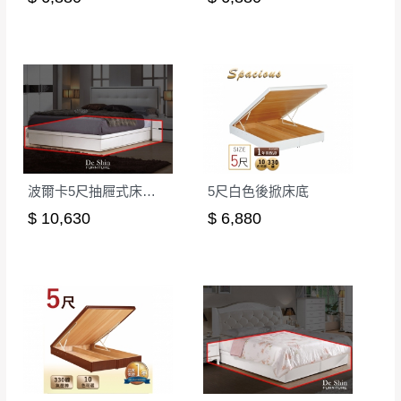
形，我們需酌收退貨運費。
百貨公司配送暫無法配合開店前、閉店後時段，並送
如欲放置營業場所及公開場合之商品則無享
至百貨公司卸貨區為限，恕無法送至指定樓面。
《 如
有商品一年保固之服務。
遇百貨周年慶期間，恕暫停百貨公司相關運送 》
無回收家具服務，若需回收家俱可聯絡當地請清潔隊
▪️
訂單成立
時請儘速於三日內完成付款，
交易恕不
回收,免付費清運專線：0800-085-717
殺價，商品均已最低價格售出
，且在特定時日會給
予折扣，請密切注意。
▪️
三
日內若未接獲您的匯款或轉帳通知，商品將不
波爾卡5尺抽屜式床底(538)
5尺白色後掀床底
予保留(訂單自動取消)。
▪️
無回收家具服務，若需回收家具可聯絡當地請清
$ 10,630
$ 6,880
潔隊回收,免付費清運專線：0800-085-717。