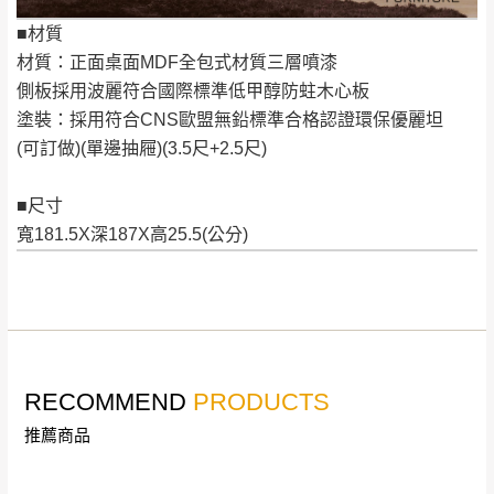
到貨時間：指定送貨日當天以電話聯絡確認
■材質
退換貨說明：
材質：正面桌面MDF全包式材質三層噴漆
若收到不良品，請於到貨日起七日內通知本
｜周（一）配送部門固定公休無送貨｜
側板採用波麗符合國際標準低甲醇防蛀木心板
公司客服人員，我們將為您更換新品，運費
塗裝：採用符合CNS歐盟無鉛標準合格認證環保優麗坦
皆由本站負責，所有退回及換貨之商品必須
台北市、新北市地區固定每周(三)、(日)兩天收送貨
(可訂做)(單邊抽屜)(3.5尺+2.5尺)
是全新狀態且完整包裝，床墊、床包、枕頭
類產品需為未拆封狀態(請保持商品、附件、
■尺寸
包裝、廠商紙及所有附隨文件或資料之完整
暫無配送地區
：
彰化、南投、雲林、嘉義、台南、高
寬181.5X深187X高25.5(公分)
性)，若未依照上述方式處理，恕無法接受退
雄、屏東、宜蘭、 花蓮、台東、金門、馬祖、澎湖地區
貨。
（可於LINE線上詢問 →
@dershin
）
由於透過電腦螢幕選購商品，可能會因個人
電腦螢幕的設定色差或解析度等因素， 與實
際商品的顏色、質感稍有不同，如因此而需
加收說明
退換貨，
需自付來回運費及人資成本
，請您
RECOMMEND
PRODUCTS
訂購前詳加確認。(包含商品尺寸是否合適)。
推薦商品
訂購前請確認商品尺寸，大型物件因為人工
丈量，難免會有些許誤差值(約正負0.5CM)
。