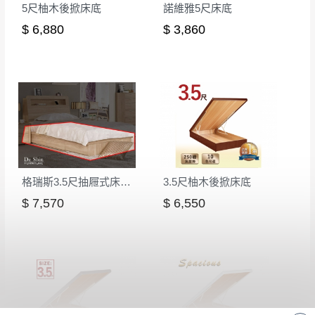
5尺柚木後掀床底
諾維雅5尺床底
$ 6,880
$ 3,860
格瑞斯3.5尺抽屜式床底(582)
3.5尺柚木後掀床底
$ 7,570
$ 6,550