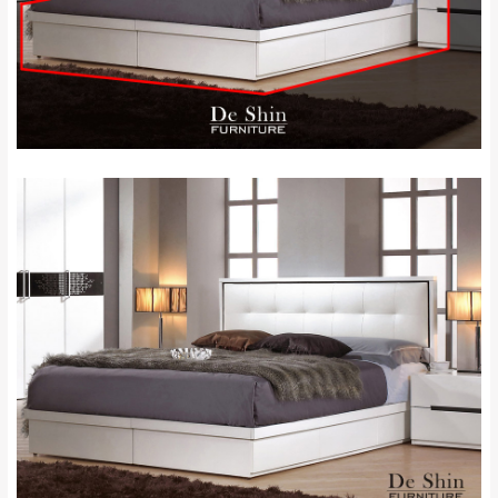
＊A108產品另收運費
地型限制(山區、鄉、鎮、村)、樓梯太小、無
里、新店山區、三
新北
法搬運上樓等因素，導致無法配送，
本公司
峽山區、石碇、坪
保有出貨的權利。
林、福隆、淡水山
保護物流人員的工作安全，賣家無提供吊掛
區、北投湖山路、
服務，若需以吊車或其他的吊掛方式吊運，
深坑山區
費用將由買方自行支付。
$ 9,000以上：免
因大型傢俱有組裝、配送的問題，並非一般
運費
快速到貨商品，無法指定特定時間送達，司
基隆
$ 9,000以下：
基隆山區
機當天到貨前皆會再與您通知，讓你不用整
NT$500元
天在家等貨，以節省您的寶貴時間。
＊A108產品另收運費
由於百貨公司配送較為不易，故暫無法配送
$ 9,000以上：免
至百貨公司內部。
卓蘭鎮、三灣、通
運費
霄山區、西湖、泰
苗栗
$ 9,000以下：
安鄉、大湖鄉、頭
發票寄送：
NT$500元
屋、獅潭鄉
若您選擇三聯式或索取兩聯式發票，發票將於商品
＊A108產品另收運費
完成出貨15個工作天另行寄出，另外約加上2~7個
工作天內送達，如遇國定假日將順延寄送。
配送天數：5~14天