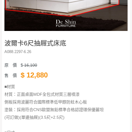
波爾卡6尺抽屜式床底
A088.2297-6.26
原 價
$
16,100
$
12,880
售 價
■材質
材質：正面桌面MDF全包式材質三層噴漆
側板採用波麗符合國際標準低甲醇防蛀木心板
塗裝：採用符合CNS歐盟無鉛標準合格認證環保優麗坦
(可訂做)(單邊抽屜)(3.5尺+2.5尺)