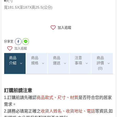
■尺寸
寬181.5X深187X高25.5(公分)
加入追蹤
分享至
加入追蹤
商品
商品
商品
注意
商品
介紹
規格
運送
事項
評價
(0)
訂購前請注意
0
注意事項：
/5
運 費 說 明
(0)筆
1.訂購前請先確認
商品款式、尺寸、材質
是否符合您的居家
由於
品項繁多，網頁無法及時更新，如有需
需求。
要購買商品，請於出發前來電或到「官方
2.請務必填寫正確之
收貨人姓名、收貨地址、電話
等資訊,如
全部
依評論高至低排列
偏遠地區
Line客服」來信確認商品是否有「現貨」與