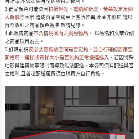
運送地
區
運送費用
有錯誤,本公司保有配送與否之權利。
「金額」。
（請先線上詢問 LINE
依評論低至高排列
只顯示附上圖片
3.商品顏色可能會
因
拍攝燈光、電腦解析度、螢幕設定及個
→
@dershin
）
人觀感
若商品價格或庫存有異常，商家有權取消訂
等因素,造成實品與網頁上有所差異,此並非瑕疵,請以
只顯示附上評論
實際收到之商品顏色為準,敬請見諒。
單。
部分網路商品恕無法更改原設計或客製，敬請
桃園
復興鄉
4.此販售商品
不含情境圖內之擺設物品
， 以品名和文案介紹
見諒！
之商品項目為主。
接單後二日內(不含例假日)，我們客服會與您
峨眉鄉、五峰鄉、
5.訂購前請
務必丈量擺放空間是否足夠
，並自行確認居家空
電話聯絡或E-Mail通知確認訂單。
橫山、北埔鄉、尖
間格局、
樓梯或電梯大小是否能夠正常搬運進入
，若因特殊
（線上客
服 LINE →
@dershin
）
石鄉、寶山鄉山
地形與建築物等限制而導致無法配送，本公司保有配送與否
新竹
下單前先詢問是否現貨
，若未詢問下單後無
區、新埔山區、芎
之權利,且首趟配送運費須由購買方自行負擔。
現貨我們客服會再來電或E-Mail與您聯絡
林山區、關西 玉山
免 運
（洽詢方式請搜尋 L
ine ID →
@dershin
）
里
費
運送範圍：限定北至基隆，南至苗栗，偏遠
地區恕無法提供運送 (詳見運送規章)。
台北
無
雙溪、貢寮、烏
配送範圍：
來、平溪、九份、
苗栗至基隆；其它地區暫不開放，如因特殊
石門、林口 下福