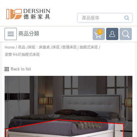
0
商品分類
Home
商品
床組｜床邊桌
床底
普通床底 | 抽屜式床底
波爾卡6尺抽屜式床底
Back to list