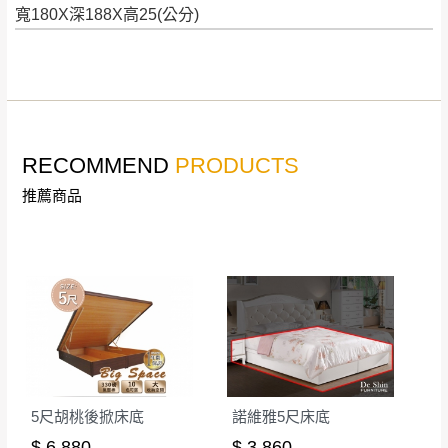
寬180X深188X高25(公分)
詳細尺寸以實品為主。
。
非因本公司問題而需退換貨，請於收到貨7日
其它注意事項
內通知客服人員(Line@ ID：
@dershin
)
，並
本司貨車運送如因路況不佳、天候惡劣、過於偏遠之
須保持商品全新狀態與完整包裝。鑑賞期間
山區內等，或收貨地點搬運過於困難等因素，導致無
若發生非本司因素致使之汙損破壞，恕無法
法順利配送，本公司除了盡最大努力完成配送外，視
辦理退換貨。
RECOMMEND
PRODUCTS
狀況保有出貨的權利。
台北市、新北市地區固定每周(三)、(日)兩天
推薦商品
保護物流人員的工作安全，賣家無提供吊掛服務，若
收送貨，敬請見諒！
需以吊車或其他的吊掛方式吊運，費用將由買方自行
本公司部份商品無維修服務，超過7日鑑賞
支付。
期，商品使用年限，因客人使用習慣、居家
因大型傢俱有組裝、配送的問題，並非一般快速到貨
環境不同。若屬人為因素導致商品損壞、零
商品，無法指定特定時間送達，司機當天到貨前皆會
件短缺，則維修、搬運費用，需由消費者自
再與您通知，讓您不用整天在家等貨，以免浪費你的
行吸收(另事先與消費者報價，消費者同意將
寶貴時間。
會進行維修)。
如遇自然災害、政府宣布之災害警報等不可抗力情
到貨7日內為鑑賞期(注意:鑑賞期非試用期)，
事，而危及運送人員輸送之安全，本司得視狀況延後
5尺胡桃後掀床底
諾維雅5尺床底
若非商品品質瑕疵問題於鑑賞期內退貨之情
或停止運送服務。
$ 6,880
$ 3,860