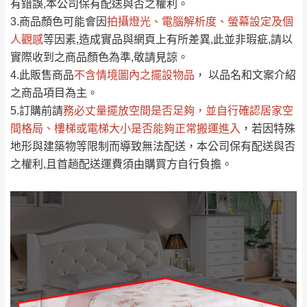
運送地
區
運送費用
有錯誤,本公司保有配送與否之權利。
「金額」。
（請先線上詢問 LINE
依評論低至高排列
只顯示附上圖片
3.商品顏色可能會
因
拍攝燈光、電腦解析度、螢幕設定及個
→
@dershin
）
人觀感
若商品價格或庫存有異常，商家有權取消訂
等因素,造成實品與網頁上有所差異,此並非瑕疵,請以
只顯示附上評論
實際收到之商品顏色為準,敬請見諒。
單。
部分網路商品恕無法更改原設計或客製，敬請
桃園
復興鄉
4.此販售商品
不含情境圖內之擺設物品
， 以品名和文案介紹
見諒！
之商品項目為主。
接單後二日內(不含例假日)，我們客服會與您
峨眉鄉、五峰鄉、
5.訂購前請
務必丈量擺放空間是否足夠
，並自行確認居家空
電話聯絡或E-Mail通知確認訂單。
橫山、北埔鄉、尖
間格局、
樓梯或電梯大小是否能夠正常搬運進入
，若因特殊
（線上客
服 LINE →
@dershin
）
石鄉、寶山鄉山
地形與建築物等限制而導致無法配送，本公司保有配送與否
新竹
下單前先詢問是否現貨
，若未詢問下單後無
區、新埔山區、芎
之權利,且首趟配送運費須由購買方自行負擔。
現貨我們客服會再來電或E-Mail與您聯絡
林山區、關西 玉山
免 運
（洽詢方式請搜尋 L
ine ID →
@dershin
）
里
費
運送範圍：限定北至基隆，南至苗栗，偏遠
地區恕無法提供運送 (詳見運送規章)。
台北
無
雙溪、貢寮、烏
配送範圍：
來、平溪、九份、
苗栗至基隆；其它地區暫不開放，如因特殊
石門、林口 下福