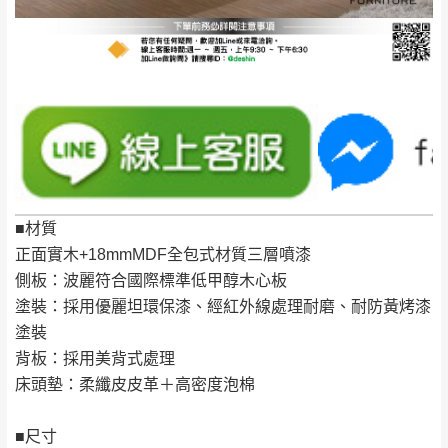
到貨時間：指定送貨日當天以電話聯絡確認
退換貨說明：
若收到不良品，請於到貨日起七日內通知本
｜周（一）配送部門固定公休無送貨｜
公司客服人員，我們將為您更換新品，運費
皆由本站負責，所有退回及換貨之商品必須
台北市、新北市地區固定每周(三)、(日)兩天收送貨
是全新狀態且完整包裝，床墊、床包、枕頭
類產品需為未拆封狀態(請保持商品、附件、
包裝、廠商紙及所有附隨文件或資料之完整
暫無配送地區
：
彰化、南投、雲林、嘉義、台南、高
■材質
性)，若未依照上述方式處理，恕無法接受退
雄、屏東、宜蘭、 花蓮、台東、金門、馬祖、澎湖地區
正面實木+18mmMDF全包式材質三層噴漆
貨。
（可於LINE線上詢問 →
@dershin
）
側板：波麗符合國際標準低甲醇木心板
由於透過電腦螢幕選購商品，可能會因個人
塗裝：採用優麗坦環保漆、經紅外線處理耐磨、耐防黃烤漆
電腦螢幕的設定色差或解析度等因素， 與實
塗裝
際商品的顏色、質感稍有不同，如因此而需
加收說明
背板：採用美背式處理
退換貨，
需自付來回運費及人資成本
，請您
床頭墊：柔纖皮皮革＋高密度泡棉
訂購前詳加確認。(包含商品尺寸是否合適)。
訂購前請確認商品尺寸，大型物件因為人工
■尺寸
丈量，難免會有些許誤差值(約正負0.5CM)
。