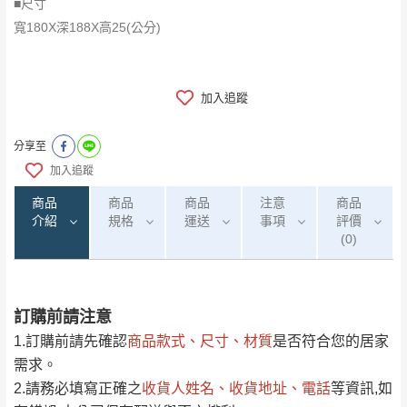
■尺寸
​​​​​​​寬180X深188X高25(公分)
加入追蹤
分享至
加入追蹤
商品
商品
商品
注意
商品
介紹
規格
運送
事項
評價
(0)
訂購前請注意
0
注意事項：
/5
運 費 說 明
(0)筆
1.訂購前請先確認
商品款式、尺寸、材質
是否符合您的居家
由於
品項繁多，網頁無法及時更新，如有需
需求。
要購買商品，請於出發前來電或到「官方
2.請務必填寫正確之
收貨人姓名、收貨地址、電話
等資訊,如
全部
依評論高至低排列
偏遠地區
Line客服」來信確認商品是否有「現貨」與