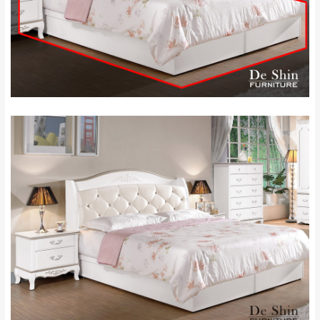
＊A108產品另收運費
地型限制(山區、鄉、鎮、村)、樓梯太小、無
里、新店山區、三
新北
法搬運上樓等因素，導致無法配送，
本公司
峽山區、石碇、坪
保有出貨的權利。
林、福隆、淡水山
保護物流人員的工作安全，賣家無提供吊掛
區、北投湖山路、
服務，若需以吊車或其他的吊掛方式吊運，
深坑山區
費用將由買方自行支付。
$ 9,000以上：免
因大型傢俱有組裝、配送的問題，並非一般
運費
快速到貨商品，無法指定特定時間送達，司
基隆
$ 9,000以下：
基隆山區
機當天到貨前皆會再與您通知，讓你不用整
NT$500元
天在家等貨，以節省您的寶貴時間。
＊A108產品另收運費
由於百貨公司配送較為不易，故暫無法配送
$ 9,000以上：免
至百貨公司內部。
卓蘭鎮、三灣、通
運費
霄山區、西湖、泰
苗栗
$ 9,000以下：
安鄉、大湖鄉、頭
發票寄送：
NT$500元
屋、獅潭鄉
若您選擇三聯式或索取兩聯式發票，發票將於商品
＊A108產品另收運費
完成出貨15個工作天另行寄出，另外約加上2~7個
工作天內送達，如遇國定假日將順延寄送。
配送天數：5~14天