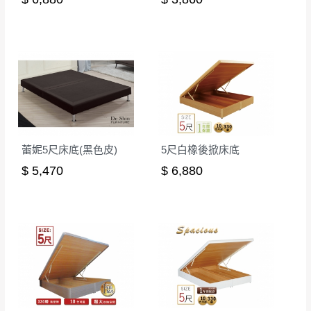
形，我們需酌收退貨運費。
百貨公司配送暫無法配合開店前、閉店後時段，並送
如欲放置營業場所及公開場合之商品則無享
至百貨公司卸貨區為限，恕無法送至指定樓面。
《 如
有商品一年保固之服務。
遇百貨周年慶期間，恕暫停百貨公司相關運送 》
無回收家具服務，若需回收家俱可聯絡當地請清潔隊
▪️
訂單成立
時請儘速於三日內完成付款，
交易恕不
回收,免付費清運專線：0800-085-717
殺價，商品均已最低價格售出
，且在特定時日會給
予折扣，請密切注意。
▪️
三
日內若未接獲您的匯款或轉帳通知，商品將不
予保留(訂單自動取消)。
蕾妮5尺床底(黑色皮)
5尺白橡後掀床底
▪️
無回收家具服務，若需回收家具可聯絡當地請清
$ 5,470
$ 6,880
潔隊回收,免付費清運專線：0800-085-717。