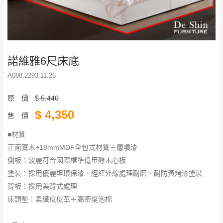
諾維雅6尺床底
A088.2293-11.26
原 價
$
5,440
$
4,350
售 價
■材質
正面實木+18mmMDF全包式材質三層噴漆
側板：波麗符合國際標準低甲醇木心板
塗裝：採用優麗坦環保漆、經紅外線處理耐磨、耐防黃烤漆塗裝
背板：採用美背式處理
床頭墊：柔纖皮皮革＋高密度泡棉