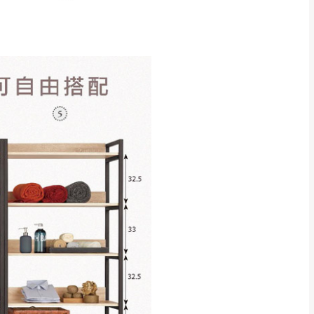
CM) 詳細尺寸以實品
in
)
，並須保持商品全新
、馬祖、澎湖地區
貨。
、居家環境不同。若屬人
先與消費者報價，消費
。
退貨之情形，我們需酌收
特定時日會給予折扣，
等因素，導致無法順利配送，
用將由買方自行支付。
17。
當天到貨前皆會再與您通知，