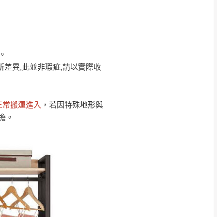
Line客服」來信確
。
只顯示附上圖片
只顯示附上評論
所差異,此並非瑕疵,請以實際收
偏遠地區
客製，敬請見諒！
線上詢問 LINE →
@dershin
）
正常搬運進入
，若因特殊地形與
復興鄉
擔。
聯絡
五峰鄉、橫山、北埔鄉、尖石
。
鄉山區、新埔山區、芎林山區、
關西 玉山里
太小、無法搬運上樓等因
無
吊運，費用將由買方自