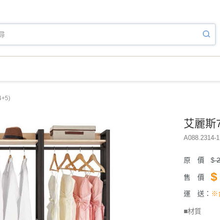
+5)
艾麗斯7
A088.2314-1
原 價
$
2
$
售 價
運 送：
※
■材質