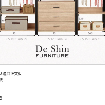
之災害警報等不可抗力情事，而危及運送人員輸送之安全，本司
開店前、閉店後時段，並送至百貨公司卸貨區為限，恕無法送至
關運送 》
家俱可聯絡當地請清潔隊回收,免付費清運專線：0800-085-71
&進口正夾板
裝
把