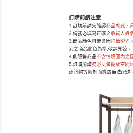
訂購前請注意
注意事項：
0
1.訂購前請先確認
商品款式、
由於
品項繁多，
/5
2.請務必填寫正確之
收貨人姓
(0)筆
認商品是否有「
3.商品顏色可能會
因
拍攝燈光
運送地
區
若商品價格或庫存有
到之商品顏色為準,敬請見諒。
接單後二日內(不
4.此販售商品
不含情境圖內之
5.訂購前請
務必丈量擺放空間
（線上客
服 LIN
桃園
建築物等限制而導致無法配送
下單前先詢問是
（洽詢方式請搜尋
運送範圍：限定北
新竹
配送範圍：
苗栗至基隆；其
台北
素，導致無法配
保護物流人員的