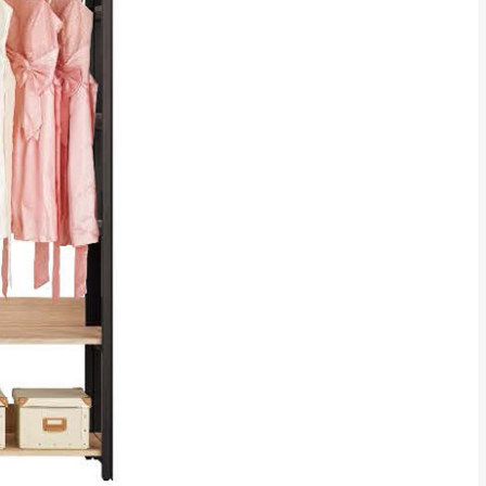
貢寮、烏來、平溪、九份、石
下福里、新店山區、三峽山區、
達，司機當天到貨前皆
林、福隆、淡水山區、北投湖山
路、深坑山區
基隆山區
加上2~7個工作天內
三灣、通霄山區、西湖、泰安
、大湖鄉、頭屋、獅潭鄉
，運費皆由本站負責，
未拆封狀態(請保持商
理，恕無法接受退貨。
 與實際商品的顏色、
加確認。(包含商品尺寸