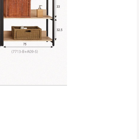
得視狀況延後或停止運送服
指定樓面。
《 如遇百貨周年慶
7