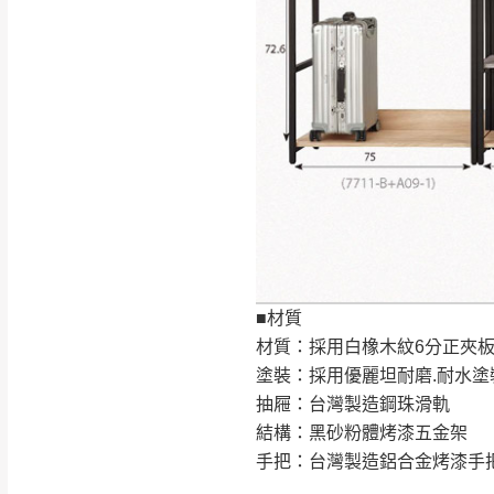
如遇自然災害、政府宣布
務。
百貨公司配送暫無法配合
期間，恕暫停百貨公司相
無回收家具服務，若需回收
■材質
材質：採用白橡木紋6分正夾板
塗裝：採用優麗坦耐磨.耐水塗
抽屜：台灣製造鋼珠滑軌
結構：黑砂粉體烤漆五金架
手把：台灣製造鋁合金烤漆手