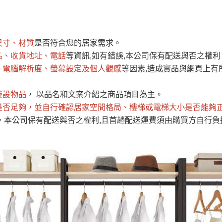
運 費 說 明
尺寸、材質
是否符合您的居家需求。
網頁無法及時更新，如有需要購買商品，請於出發前來電或到「官方
名、收貨地址、電話
等資訊,如有錯誤,本公司保有配送與否之權利
全部
依評論高至低排列
依評論低至高排列
現貨」與 「金額」。
、電腦解析度、螢幕設定及個人觀感
等因素,造成實品與網頁上有
運送費用
異常，商家有權取消訂單。
部分網路商品恕無法更改原設計或
（請先
含例假日)，我們客服會與您電話聯絡或E-Mail通知確認訂單。
擺設物品
， 以品名和文案介紹之商品項目為主。
是否足夠
E →
@dershin
，並自行確認居家空間格局、
）
樓梯或電梯大小是否能夠
，本公司保有配送與否之權利,且首趟配送運費須由購買方自行負
否現貨
，若未詢問下單後無現貨我們客服會再來電或E-Mail與您
 L
ine ID →
@dershin
）
峨眉鄉、
至基隆，南至苗栗，偏遠地區恕無法提供運送 (詳見運送規章)
鄉、寶山
免 運 費
它地區暫不開放，如因特殊地型限制(山區、鄉、鎮、村)、樓梯
送，
本公司保有出貨的權利。
工作安全，賣家無提供吊掛服務，若需以吊車或其他的吊掛方式