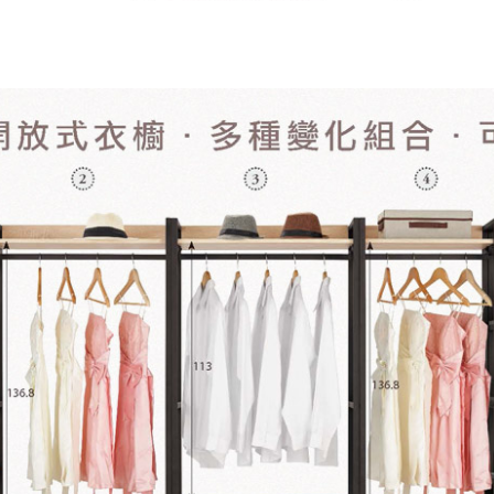
尺寸，大型物件因為人工丈量，難免會有些許誤差值(約正負0.5
需退換貨，請於收到貨7日內通知客服人員(Line@ ID：
@dersh
投、雲林、嘉義、台南、高雄、屏東、宜蘭、 花蓮、台東、金門
。鑑賞期間若發生非本司因素致使之汙損破壞，恕無法辦理退換
ershin
）
區固定每周(三)、(日)兩天收送貨，敬請見諒！
無維修服務，超過7日鑑賞期，商品使用年限，因客人使用習慣
損壞、零件短缺，則維修、搬運費用，需由消費者自行吸收(另事
修)。
賞期(注意:鑑賞期非試用期)，若非商品品質瑕疵問題於鑑賞期內
。
所及公開場合之商品則無享有商品一年保固之服務。
三日內完成付款，
交易恕不殺價，商品均已最低價格售出
，且在
佳、天候惡劣、過於偏遠之山區內等，或收貨地點搬運過於困難
成配送外，視狀況保有出貨的權利。
款或轉帳通知，商品將不予保留(訂單自動取消)。
，賣家無提供吊掛服務，若需以吊車或其他的吊掛方式吊運，費
收家具可聯絡當地請清潔隊回收,免付費清運專線：0800-085-7
的問題，並非一般快速到貨商品，無法指定特定時間送達，司機
以免浪費你的寶貴時間。