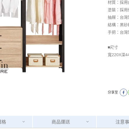
材質：採用
塗裝：採用
抽屜：台灣
結構：黑砂
手把：台灣
■尺寸
寬220X深4
分享至
規格
商品
運送
注意