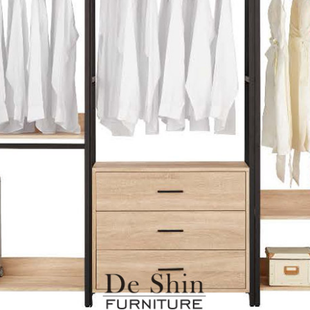
雙溪、
門、林口 
＊A108產品另收運費
裝、配送的問題，並非一般快速到貨商品，無法指定特定時間送
石碇、坪
讓你不用整天在家等貨，以節省您的寶貴時間。
送較為不易，故暫無法配送至百貨公司內部。
$ 9,000以上：免運費
$ 9,000以下：NT$500元
＊A108產品另收運費
兩聯式發票，發票將於商品完成出貨15個工作天另行寄出，另外約
$ 9,000以上：免運費
卓蘭鎮、
順延寄送。
$ 9,000以下：NT$500元
鄉
＊A108產品另收運費
請於到貨日起七日內通知本公司客服人員，我們將為您更換新品
配送天數：5~14天
之商品必須是全新狀態且完整包裝，床墊、床包、枕頭類產品需為
到貨時間：指定送貨日當天以電話聯絡確認
、廠商紙及所有附隨文件或資料之完整性)，若未依照上述方式處
幕選購商品，可能會因個人電腦螢幕的設定色差或解析度等因素，
｜周（一）配送部門固定公休無送貨｜
如因此而需退換貨，
需自付來回運費及人資成本
，請您訂購前詳
台北市、新北市地區固定每周(三)、(日)兩天收送貨