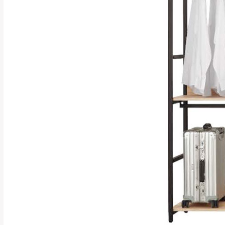
行支付。
新北
因大型傢俱有組
會再與您通知，
由於百貨公司配
基隆
發票寄送：
若您選擇三聯式或索取
送達，如遇國定假日將
苗栗
退換貨說明：
若收到不良品，
所有退回及換貨
品、附件、包裝
由於透過電腦螢
質感稍有不同，
是否合適)。