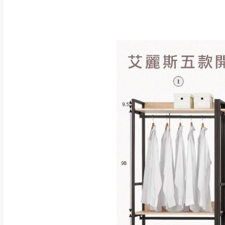
訂購前請確認商品
為主。
暫無配送地區
非因本公司問題而
：
彰化、南
（可於LINE線上詢問 →
狀態與完整包裝
@d
台北市、新北市地
本公司部份商品
加收說明
為因素導致商品
者同意將會進行維
到貨7日內為鑑
退貨運費。
如欲放置營業場
其它注意事項
▪️
訂單成立
時請儘速於
本司貨車運送如因路況不
請密切注意。
本公司除了盡最大努力完
▪️
三
日內若未接獲您的匯
保護物流人員的工作安全
▪️
無回收家具服務，若需回
因大型傢俱有組裝、配送
讓您不用整天在家等貨，