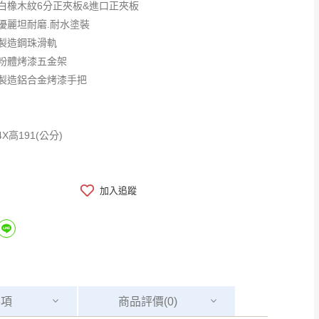
白橡木紋6分正夾板&進口正夾板
優麗坦耐磨.耐水塗裝
製造鋼珠滑軌
粉體烤漆五金架
製造鋁合金烤漆手把
4X高191(公分)
加入追蹤
事項
商品
評價(0)