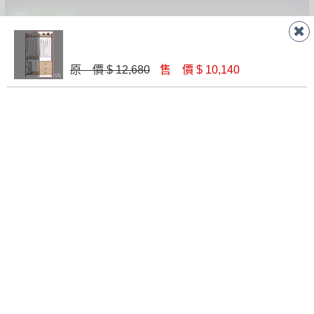
若非商品品質瑕疵問題於鑑賞期內退貨之情
或停止運送服務。
形，我們需酌收退貨運費。
百貨公司配送暫無法配合開店前、閉店後時段，並送
如欲放置營業場所及公開場合之商品則無享
至百貨公司卸貨區為限，恕無法送至指定樓面。
《 如
線 上
AM 9:30-PM 6:30
有商品一年保固之服務。
原 價 $ 12,680
售 價 $ 10,140
遇百貨周年慶期間，恕暫停百貨公司相關運送 》
門 市
AM 9:30-PM 9:30
無回收家具服務，若需回收家俱可聯絡當地請清潔隊
▪️
訂單成立
時請儘速於三日內完成付款，
交易恕不
回收,免付費清運專線：0800-085-717
殺價，商品均已最低價格售出
，且在特定時日會給
門市據點
予折扣，請密切注意。
楊梅店
南崁店
桃園店
▪️
三
日內若未接獲您的匯款或轉帳通知，商品將不
八德店
龜山店
新竹店
予保留(訂單自動取消)。
高雄鳥松
店
▪️
無回收家具服務，若需回收家具可聯絡當地請清
潔隊回收,免付費清運專線：0800-085-717。
關於我們
關於德新
線上型錄
忘記密碼
購物說明
會員登入
家具知識
我要報修
加入會員
家具誠實
哥