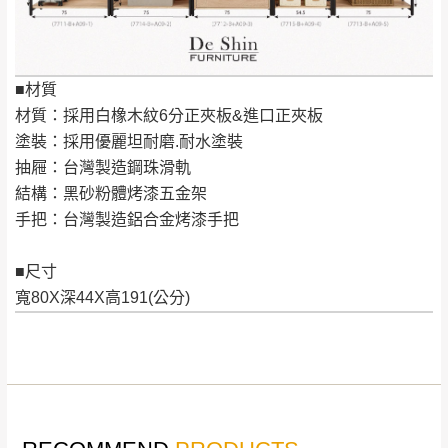
工作天內送達，如遇國定假日將順延寄送。
配送天數：5~14天
到貨時間：指定送貨日當天以電話聯絡確認
退換貨說明：
■材質
若收到不良品，請於到貨日起七日內通知本
｜周（一）配送部門固定公休無送貨｜
材質：採用白橡木紋6分正夾板&進口正夾板
公司客服人員，我們將為您更換新品，運費
塗裝：採用優麗坦耐磨.耐水塗裝
皆由本站負責，所有退回及換貨之商品必須
台北市、新北市地區固定每周(三)、(日)兩天收送貨
抽屜：台灣製造鋼珠滑軌
是全新狀態且完整包裝，床墊、床包、枕頭
結構：黑砂粉體烤漆五金架
類產品需為未拆封狀態(請保持商品、附件、
手把：台灣製造鋁合金烤漆手把
包裝、廠商紙及所有附隨文件或資料之完整
暫無配送地區
：
彰化、南投、雲林、嘉義、台南、高
性)，若未依照上述方式處理，恕無法接受退
雄、屏東、宜蘭、 花蓮、台東、金門、馬祖、澎湖地區
■尺寸
貨。
（可於LINE線上詢問 →
@dershin
）
寬80X深44X高191(公分)
由於透過電腦螢幕選購商品，可能會因個人
電腦螢幕的設定色差或解析度等因素， 與實
際商品的顏色、質感稍有不同，如因此而需
加收說明
退換貨，
需自付來回運費及人資成本
，請您
訂購前詳加確認。(包含商品尺寸是否合適)。
訂購前請確認商品尺寸，大型物件因為人工