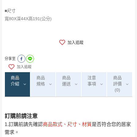
■尺寸
​​​​​​​寬80X深44X高191(公分)
加入追蹤
分享至
加入追蹤
商品
商品
商品
注意
商品
介紹
規格
運送
事項
評價
(0)
訂購前請注意
0
注意事項：
/5
運 費 說 明
(0)筆
1.訂購前請先確認
商品款式、尺寸、材質
是否符合您的居家
由於
品項繁多，網頁無法及時更新，如有需
需求。
要購買商品，請於出發前來電或到「官方