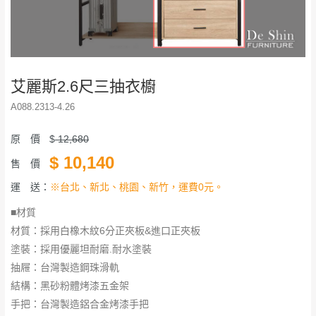
艾麗斯2.6尺三抽衣櫥
A088.2313-4.26
原 價
$
12,680
$
10,140
售 價
運 送：
※台北、新北、桃園、新竹，運費0元。
■材質
材質：採用白橡木紋6分正夾板&進口正夾板
塗裝：採用優麗坦耐磨.耐水塗裝
抽屜：台灣製造鋼珠滑軌
結構：黑砂粉體烤漆五金架
手把：台灣製造鋁合金烤漆手把