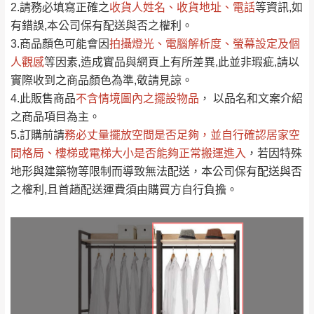
2.請務必填寫正確之
收貨人姓名、收貨地址、電話
等資訊,如
全部
依評論高至低排列
偏遠地區
Line客服」來信確認商品是否有「現貨」與
運送地
區
運送費用
有錯誤,本公司保有配送與否之權利。
「金額」。
（請先線上詢問 LINE
依評論低至高排列
只顯示附上圖片
3.商品顏色可能會
因
拍攝燈光、電腦解析度、螢幕設定及個
→
@dershin
）
人觀感
若商品價格或庫存有異常，商家有權取消訂
等因素,造成實品與網頁上有所差異,此並非瑕疵,請以
只顯示附上評論
實際收到之商品顏色為準,敬請見諒。
單。
部分網路商品恕無法更改原設計或客製，敬請
桃園
復興鄉
4.此販售商品
不含情境圖內之擺設物品
， 以品名和文案介紹
見諒！
之商品項目為主。
接單後二日內(不含例假日)，我們客服會與您
峨眉鄉、五峰鄉、
5.訂購前請
務必丈量擺放空間是否足夠
，並自行確認居家空
電話聯絡或E-Mail通知確認訂單。
橫山、北埔鄉、尖
間格局、
樓梯或電梯大小是否能夠正常搬運進入
，若因特殊
（線上客
服 LINE →
@dershin
）
石鄉、寶山鄉山
地形與建築物等限制而導致無法配送，本公司保有配送與否
新竹
下單前先詢問是否現貨
，若未詢問下單後無
區、新埔山區、芎
之權利,且首趟配送運費須由購買方自行負擔。
現貨我們客服會再來電或E-Mail與您聯絡
林山區、關西 玉山
免 運
（洽詢方式請搜尋 L
ine ID →
@dershin
）
里
費
運送範圍：限定北至基隆，南至苗栗，偏遠
地區恕無法提供運送 (詳見運送規章)。
台北
無
雙溪、貢寮、烏
配送範圍：