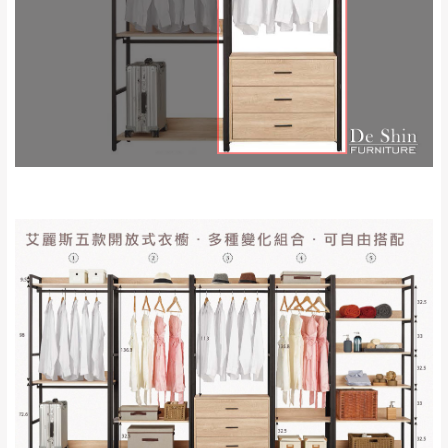
來、平溪、九份、
苗栗至基隆；其它地區暫不開放，如因特殊
石門、林口 下福
＊A108產品另收運費
地型限制(山區、鄉、鎮、村)、樓梯太小、無
里、新店山區、三
新北
法搬運上樓等因素，導致無法配送，
本公司
峽山區、石碇、坪
保有出貨的權利。
林、福隆、淡水山
保護物流人員的工作安全，賣家無提供吊掛
區、北投湖山路、
服務，若需以吊車或其他的吊掛方式吊運，
深坑山區
費用將由買方自行支付。
$ 9,000以上：免
因大型傢俱有組裝、配送的問題，並非一般
運費
快速到貨商品，無法指定特定時間送達，司
基隆
$ 9,000以下：
基隆山區
機當天到貨前皆會再與您通知，讓你不用整
NT$500元
天在家等貨，以節省您的寶貴時間。
＊A108產品另收運費
由於百貨公司配送較為不易，故暫無法配送
$ 9,000以上：免
至百貨公司內部。
卓蘭鎮、三灣、通
運費
霄山區、西湖、泰
苗栗
$ 9,000以下：
安鄉、大湖鄉、頭
發票寄送：
NT$500元
屋、獅潭鄉
若您選擇三聯式或索取兩聯式發票，發票將於商品
＊A108產品另收運費
完成出貨15個工作天另行寄出，另外約加上2~7個