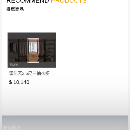
RECOMMEND
PRODUCTS
丈量，難免會有些許誤差值(約正負0.5CM)
。
推薦商品
詳細尺寸以實品為主。
。
非因本公司問題而需退換貨，請於收到貨7日
其它注意事項
內通知客服人員(Line@ ID：
@dershin
)
，並
本司貨車運送如因路況不佳、天候惡劣、過於偏遠之
須保持商品全新狀態與完整包裝。鑑賞期間
山區內等，或收貨地點搬運過於困難等因素，導致無
若發生非本司因素致使之汙損破壞，恕無法
法順利配送，本公司除了盡最大努力完成配送外，視
辦理退換貨。
狀況保有出貨的權利。
台北市、新北市地區固定每周(三)、(日)兩天
保護物流人員的工作安全，賣家無提供吊掛服務，若
收送貨，敬請見諒！
漢諾瓦2.6尺三抽衣櫥
需以吊車或其他的吊掛方式吊運，費用將由買方自行
本公司部份商品無維修服務，超過7日鑑賞
$ 10,140
支付。
期，商品使用年限，因客人使用習慣、居家
因大型傢俱有組裝、配送的問題，並非一般快速到貨
環境不同。若屬人為因素導致商品損壞、零
商品，無法指定特定時間送達，司機當天到貨前皆會
件短缺，則維修、搬運費用，需由消費者自
再與您通知，讓您不用整天在家等貨，以免浪費你的
行吸收(另事先與消費者報價，消費者同意將
寶貴時間。
會進行維修)。
如遇自然災害、政府宣布之災害警報等不可抗力情
到貨7日內為鑑賞期(注意:鑑賞期非試用期)，
聯絡客服
事，而危及運送人員輸送之安全，本司得視狀況延後