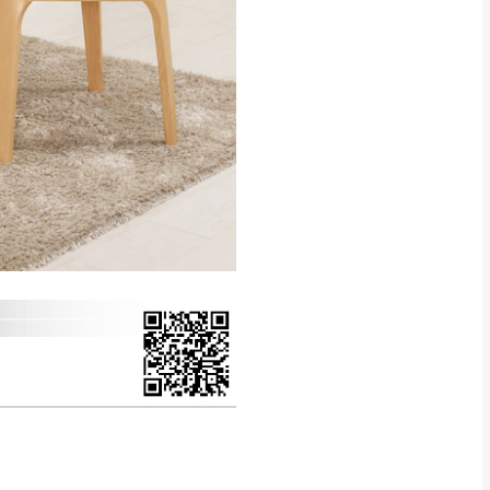
得視狀況延後或停止運送服
指定樓面。
《 如遇百貨周年慶
7