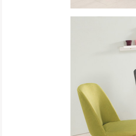
訂購前請確認商品
為主。
暫無配送地區
非因本公司問題而
：
彰化、南
（可於LINE線上詢問 →
狀態與完整包裝
@d
台北市、新北市地
本公司部份商品
加收說明
為因素導致商品
者同意將會進行維
到貨7日內為鑑
退貨運費。
如欲放置營業場
其它注意事項
▪️
訂單成立
時請儘速於
本司貨車運送如因路況不
請密切注意。
本公司除了盡最大努力完
▪️
三
日內若未接獲您的匯
保護物流人員的工作安全
▪️
無回收家具服務，若需回
因大型傢俱有組裝、配送
讓您不用整天在家等貨，