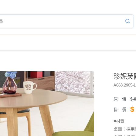
珍妮芙圓桌
A088.2905-1
原 價
$
8
$
售 價
■材質
桌面：採用