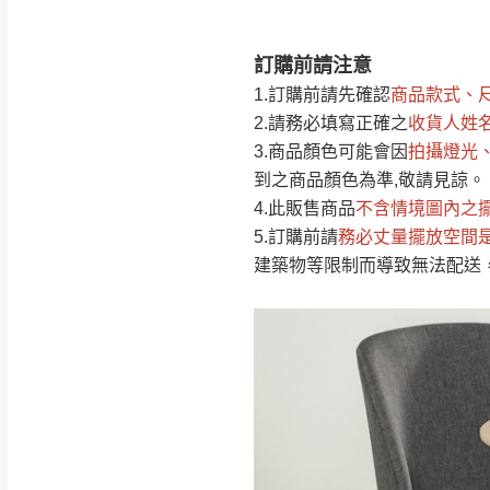
訂購前請注意
注意事項：
0
1.訂購前請先確認
商品款式、
由於
品項繁多，
/5
2.請務必填寫正確之
收貨人姓
(0)筆
認商品是否有「
3.商品顏色可能會
因
拍攝燈光
運送地
區
若商品價格或庫存有
到之商品顏色為準,敬請見諒。
接單後二日內(不
4.此販售商品
不含情境圖內之
5.訂購前請
務必丈量擺放空間
（線上客
服 LIN
桃園
建築物等限制而導致無法配送
下單前先詢問是
（洽詢方式請搜尋
運送範圍：限定北
新竹
配送範圍：
苗栗至基隆；其
台北
素，導致無法配
保護物流人員的