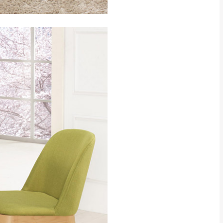
CM) 詳細尺寸以實品
in
)
，並須保持商品全新
、馬祖、澎湖地區
貨。
、居家環境不同。若屬人
先與消費者報價，消費
。
退貨之情形，我們需酌收
特定時日會給予折扣，
等因素，導致無法順利配送，
用將由買方自行支付。
17。
當天到貨前皆會再與您通知，