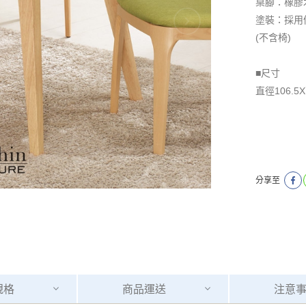
桌腳：橡膠
塗裝：採用
(不含椅)
■尺寸
​​​​​​​直徑10
分享至
規格
商品
運送
注意