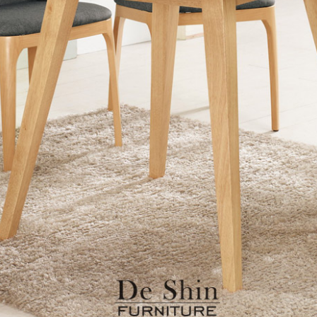
雙溪、
門、林口 
＊A108產品另收運費
裝、配送的問題，並非一般快速到貨商品，無法指定特定時間送
石碇、坪
讓你不用整天在家等貨，以節省您的寶貴時間。
送較為不易，故暫無法配送至百貨公司內部。
$ 9,000以上：免運費
$ 9,000以下：NT$500元
＊A108產品另收運費
兩聯式發票，發票將於商品完成出貨15個工作天另行寄出，另外約
$ 9,000以上：免運費
卓蘭鎮、
順延寄送。
$ 9,000以下：NT$500元
鄉
＊A108產品另收運費
請於到貨日起七日內通知本公司客服人員，我們將為您更換新品
配送天數：5~14天
之商品必須是全新狀態且完整包裝，床墊、床包、枕頭類產品需為
到貨時間：指定送貨日當天以電話聯絡確認
、廠商紙及所有附隨文件或資料之完整性)，若未依照上述方式處
幕選購商品，可能會因個人電腦螢幕的設定色差或解析度等因素，
｜周（一）配送部門固定公休無送貨｜
如因此而需退換貨，
需自付來回運費及人資成本
，請您訂購前詳
台北市、新北市地區固定每周(三)、(日)兩天收送貨