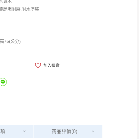
木實木
優麗坦耐磨.耐水塗裝
6.5X高75(公分)
加入追蹤
事項
商品
評價(0)