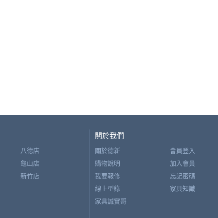
關於我們
八德店
關於德新
會員登入
龜山店
購物說明
加入會員
新竹店
我要報修
忘記密碼
線上型錄
家具知識
家具誠實哥