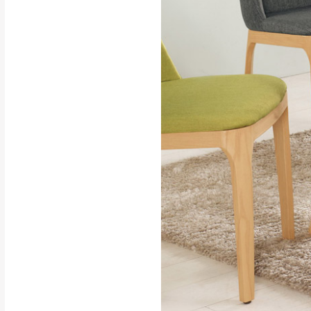
行支付。
新北
因大型傢俱有組
會再與您通知，
由於百貨公司配
基隆
發票寄送：
若您選擇三聯式或索取
送達，如遇國定假日將
苗栗
退換貨說明：
若收到不良品，
所有退回及換貨
品、附件、包裝
由於透過電腦螢
質感稍有不同，
是否合適)。