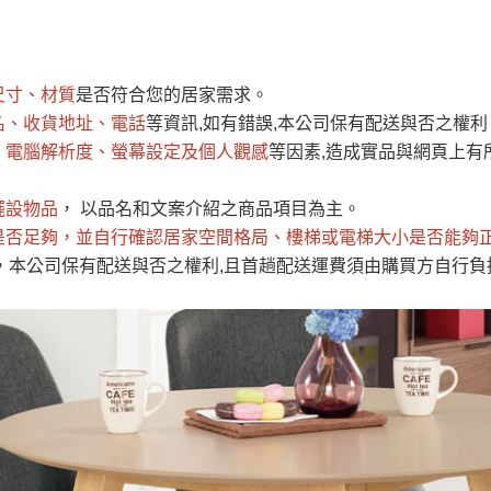
運 費 說 明
尺寸、材質
是否符合您的居家需求。
網頁無法及時更新，如有需要購買商品，請於出發前來電或到「官方
名、收貨地址、電話
等資訊,如有錯誤,本公司保有配送與否之權利
全部
依評論高至低排列
依評論低至高排列
現貨」與 「金額」。
、電腦解析度、螢幕設定及個人觀感
等因素,造成實品與網頁上有
運送費用
異常，商家有權取消訂單。
部分網路商品恕無法更改原設計或
（請先
含例假日)，我們客服會與您電話聯絡或E-Mail通知確認訂單。
擺設物品
， 以品名和文案介紹之商品項目為主。
是否足夠
E →
@dershin
，並自行確認居家空間格局、
）
樓梯或電梯大小是否能夠
，本公司保有配送與否之權利,且首趟配送運費須由購買方自行負
否現貨
，若未詢問下單後無現貨我們客服會再來電或E-Mail與您
 L
ine ID →
@dershin
）
峨眉鄉、
至基隆，南至苗栗，偏遠地區恕無法提供運送 (詳見運送規章)
鄉、寶山
免 運 費
它地區暫不開放，如因特殊地型限制(山區、鄉、鎮、村)、樓梯
送，
本公司保有出貨的權利。
工作安全，賣家無提供吊掛服務，若需以吊車或其他的吊掛方式