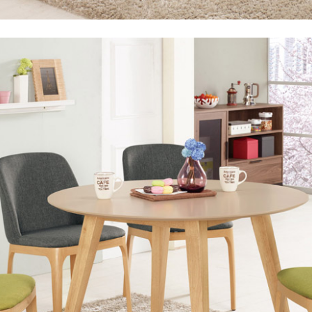
尺寸，大型物件因為人工丈量，難免會有些許誤差值(約正負0.5
需退換貨，請於收到貨7日內通知客服人員(Line@ ID：
@dersh
投、雲林、嘉義、台南、高雄、屏東、宜蘭、 花蓮、台東、金門
。鑑賞期間若發生非本司因素致使之汙損破壞，恕無法辦理退換
ershin
）
區固定每周(三)、(日)兩天收送貨，敬請見諒！
無維修服務，超過7日鑑賞期，商品使用年限，因客人使用習慣
損壞、零件短缺，則維修、搬運費用，需由消費者自行吸收(另事
修)。
賞期(注意:鑑賞期非試用期)，若非商品品質瑕疵問題於鑑賞期內
。
所及公開場合之商品則無享有商品一年保固之服務。
三日內完成付款，
交易恕不殺價，商品均已最低價格售出
，且在
佳、天候惡劣、過於偏遠之山區內等，或收貨地點搬運過於困難
成配送外，視狀況保有出貨的權利。
款或轉帳通知，商品將不予保留(訂單自動取消)。
，賣家無提供吊掛服務，若需以吊車或其他的吊掛方式吊運，費
收家具可聯絡當地請清潔隊回收,免付費清運專線：0800-085-7
的問題，並非一般快速到貨商品，無法指定特定時間送達，司機
以免浪費你的寶貴時間。