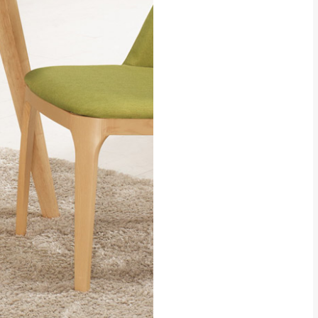
貢寮、烏來、平溪、九份、石
下福里、新店山區、三峽山區、
達，司機當天到貨前皆
林、福隆、淡水山區、北投湖山
路、深坑山區
基隆山區
加上2~7個工作天內
三灣、通霄山區、西湖、泰安
、大湖鄉、頭屋、獅潭鄉
，運費皆由本站負責，
未拆封狀態(請保持商
理，恕無法接受退貨。
 與實際商品的顏色、
加確認。(包含商品尺寸