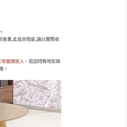
Line客服」來信確
。
只顯示附上圖片
只顯示附上評論
所差異,此並非瑕疵,請以實際收
偏遠地區
客製，敬請見諒！
線上詢問 LINE →
@dershin
）
正常搬運進入
，若因特殊地形與
復興鄉
擔。
聯絡
五峰鄉、橫山、北埔鄉、尖石
。
鄉山區、新埔山區、芎林山區、
關西 玉山里
太小、無法搬運上樓等因
無
吊運，費用將由買方自