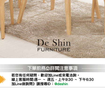
之災害警報等不可抗力情事，而危及運送人員輸送之安全，本司
開店前、閉店後時段，並送至百貨公司卸貨區為限，恕無法送至
關運送 》
家俱可聯絡當地請清潔隊回收,免付費清運專線：0800-085-71