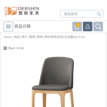
0
商品分類
Home
商品
椅子
餐椅
餐椅
席拉餐椅(灰皮)(五金腳)(A7214)
Back to list