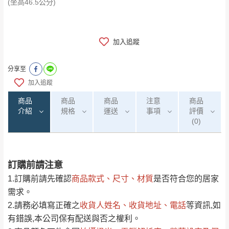
​​​​​​​(坐高46.5公分)
加入追蹤
分享至
加入追蹤
商品
商品
商品
注意
商品
介紹
規格
運送
事項
評價
(0)
訂購前請注意
0
注意事項：
/5
運 費 說 明
(0)筆
1.訂購前請先確認
商品款式、尺寸、材質
是否符合您的居家
由於
品項繁多，網頁無法及時更新，如有需
需求。
要購買商品，請於出發前來電或到「官方
2.請務必填寫正確之
收貨人姓名、收貨地址、電話
等資訊,如
全部
依評論高至低排列
偏遠地區
Line客服」來信確認商品是否有「現貨」與
運送地
區
運送費用
有錯誤,本公司保有配送與否之權利。
「金額」。
（請先線上詢問 LINE