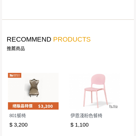
退換貨說明：
若收到不良品，請於到貨日起七日內通知本
｜周（一）配送部門固定公休無送貨｜
公司客服人員，我們將為您更換新品，運費
皆由本站負責，所有退回及換貨之商品必須
台北市、新北市地區固定每周(三)、(日)兩天收送貨
是全新狀態且完整包裝，床墊、床包、枕頭
RECOMMEND
PRODUCTS
類產品需為未拆封狀態(請保持商品、附件、
推薦商品
包裝、廠商紙及所有附隨文件或資料之完整
暫無配送地區
：
彰化、南投、雲林、嘉義、台南、高
性)，若未依照上述方式處理，恕無法接受退
雄、屏東、宜蘭、 花蓮、台東、金門、馬祖、澎湖地區
貨。
（可於LINE線上詢問 →
@dershin
）
由於透過電腦螢幕選購商品，可能會因個人
電腦螢幕的設定色差或解析度等因素， 與實
際商品的顏色、質感稍有不同，如因此而需
加收說明
退換貨，
需自付來回運費及人資成本
，請您
訂購前詳加確認。(包含商品尺寸是否合適)。
801餐椅
伊恩淺粉色餐椅
訂購前請確認商品尺寸，大型物件因為人工
$ 3,200
$ 1,100
丈量，難免會有些許誤差值(約正負0.5CM)
。
詳細尺寸以實品為主。
。