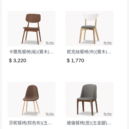
非因本公司問題而需退換貨，請於收到貨7日
其它注意事項
內通知客服人員(Line@ ID：
@dershin
)
，並
本司貨車運送如因路況不佳、天候惡劣、過於偏遠之
須保持商品全新狀態與完整包裝。鑑賞期間
山區內等，或收貨地點搬運過於困難等因素，導致無
若發生非本司因素致使之汙損破壞，恕無法
法順利配送，本公司除了盡最大努力完成配送外，視
辦理退換貨。
狀況保有出貨的權利。
台北市、新北市地區固定每周(三)、(日)兩天
卡爾馬餐椅(板)(實木)(MI-981)
妮克絲餐椅(布)(實木)(洗白色)(MI-498)
保護物流人員的工作安全，賣家無提供吊掛服務，若
收送貨，敬請見諒！
需以吊車或其他的吊掛方式吊運，費用將由買方自行
$ 3,220
$ 1,770
本公司部份商品無維修服務，超過7日鑑賞
支付。
期，商品使用年限，因客人使用習慣、居家
因大型傢俱有組裝、配送的問題，並非一般快速到貨
環境不同。若屬人為因素導致商品損壞、零
商品，無法指定特定時間送達，司機當天到貨前皆會
件短缺，則維修、搬運費用，需由消費者自
再與您通知，讓您不用整天在家等貨，以免浪費你的
行吸收(另事先與消費者報價，消費者同意將
寶貴時間。
會進行維修)。
如遇自然災害、政府宣布之災害警報等不可抗力情
到貨7日內為鑑賞期(注意:鑑賞期非試用期)，
事，而危及運送人員輸送之安全，本司得視狀況延後
若非商品品質瑕疵問題於鑑賞期內退貨之情
或停止運送服務。
芬妮餐椅(棕色布)(五金腳)(DC-7165)
維倫餐椅(皮)(五金腳)(A7214)
形，我們需酌收退貨運費。
百貨公司配送暫無法配合開店前、閉店後時段，並送