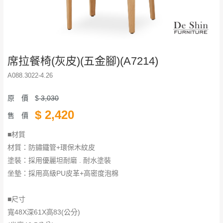
席拉餐椅(灰皮)(五金腳)(A7214)
A088.3022-4.26
原 價
$
3,030
$
2,420
售 價
■材質
材質：防鏽鐵管+環保木紋皮
塗裝：採用優麗坦耐磨 . 耐水塗裝
坐墊：採用高級PU皮革+高密度泡棉
■尺寸
寬48X深61X高83(公分)