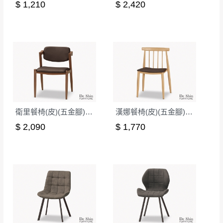
$ 1,210
$ 2,420
如欲放置營業場所及公開場合之商品則無享
至百貨公司卸貨區為限，恕無法送至指定樓面。
《 如
有商品一年保固之服務。
遇百貨周年慶期間，恕暫停百貨公司相關運送 》
無回收家具服務，若需回收家俱可聯絡當地請清潔隊
▪️
訂單成立
時請儘速於三日內完成付款，
交易恕不
回收,免付費清運專線：0800-085-717
殺價，商品均已最低價格售出
，且在特定時日會給
予折扣，請密切注意。
▪️
三
日內若未接獲您的匯款或轉帳通知，商品將不
予保留(訂單自動取消)。
▪️
無回收家具服務，若需回收家具可聯絡當地請清
衛里餐椅(皮)(五金腳)(A401)
漢娜餐椅(皮)(五金腳)(A166)
潔隊回收,免付費清運專線：0800-085-717。
$ 2,090
$ 1,770