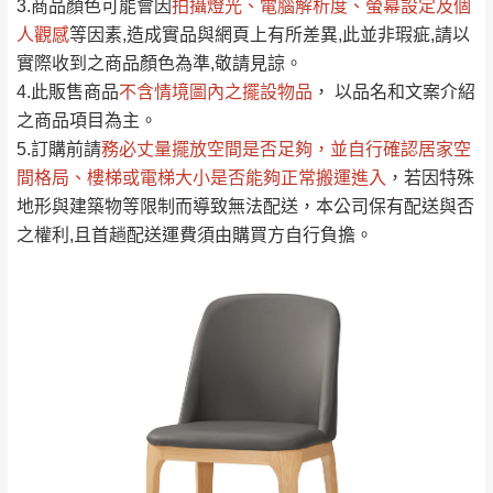
依評論低至高排列
只顯示附上圖片
3.商品顏色可能會
因
拍攝燈光、電腦解析度、螢幕設定及個
→
@dershin
）
人觀感
若商品價格或庫存有異常，商家有權取消訂
等因素,造成實品與網頁上有所差異,此並非瑕疵,請以
只顯示附上評論
實際收到之商品顏色為準,敬請見諒。
單。
部分網路商品恕無法更改原設計或客製，敬請
桃園
復興鄉
4.此販售商品
不含情境圖內之擺設物品
， 以品名和文案介紹
見諒！
之商品項目為主。
接單後二日內(不含例假日)，我們客服會與您
峨眉鄉、五峰鄉、
5.訂購前請
務必丈量擺放空間是否足夠
，並自行確認居家空
電話聯絡或E-Mail通知確認訂單。
橫山、北埔鄉、尖
間格局、
樓梯或電梯大小是否能夠正常搬運進入
，若因特殊
（線上客
服 LINE →
@dershin
）
石鄉、寶山鄉山
地形與建築物等限制而導致無法配送，本公司保有配送與否
新竹
下單前先詢問是否現貨
，若未詢問下單後無
區、新埔山區、芎
之權利,且首趟配送運費須由購買方自行負擔。
現貨我們客服會再來電或E-Mail與您聯絡
林山區、關西 玉山
免 運
（洽詢方式請搜尋 L
ine ID →
@dershin
）
里
費
運送範圍：限定北至基隆，南至苗栗，偏遠
地區恕無法提供運送 (詳見運送規章)。
台北
無
雙溪、貢寮、烏
配送範圍：
來、平溪、九份、
苗栗至基隆；其它地區暫不開放，如因特殊
石門、林口 下福
＊A108產品另收運費
地型限制(山區、鄉、鎮、村)、樓梯太小、無
里、新店山區、三