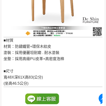
新北
法搬運上樓等因素，導致無法配送，
本公司
峽山區、石碇、坪
保有出貨的權利。
林、福隆、淡水山
保護物流人員的工作安全，賣家無提供吊掛
區、北投湖山路、
服務，若需以吊車或其他的吊掛方式吊運，
深坑山區
費用將由買方自行支付。
$ 9,000以上：免
因大型傢俱有組裝、配送的問題，並非一般
運費
快速到貨商品，無法指定特定時間送達，司
■材質
基隆
$ 9,000以下：
基隆山區
機當天到貨前皆會再與您通知，讓你不用整
材質：防鏽鐵管+環保木紋皮
NT$500元
天在家等貨，以節省您的寶貴時間。
塗裝：採用優麗坦耐磨 . 耐水塗裝
＊A108產品另收運費
由於百貨公司配送較為不易，故暫無法配送
坐墊：採用高級PU皮革+高密度泡棉
$ 9,000以上：免
至百貨公司內部。
卓蘭鎮、三灣、通
運費
霄山區、西湖、泰
■尺寸
苗栗
$ 9,000以下：
安鄉、大湖鄉、頭
寬48X深61X高83(公分)
發票寄送：
NT$500元
屋、獅潭鄉
(坐高46.5公分)
若您選擇三聯式或索取兩聯式發票，發票將於商品
＊A108產品另收運費
完成出貨15個工作天另行寄出，另外約加上2~7個
工作天內送達，如遇國定假日將順延寄送。
配送天數：5~14天
到貨時間：指定送貨日當天以電話聯絡確認