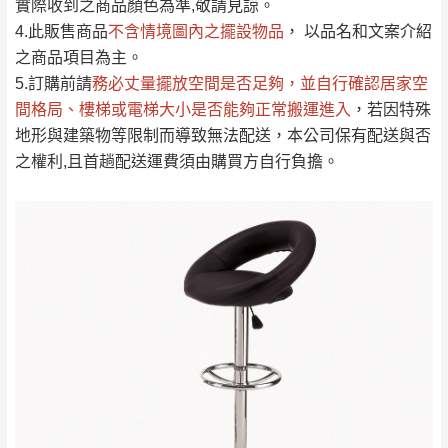
實際收到之商品顏色為準,敬請見諒。
單。
部分網路商品恕無法更改原設計或客製，敬請
桃園
復興鄉
4.此販售商品
不含情境圖內之擺設物品
， 以品名和文案介紹
見諒！
之商品項目為主。
接單後二日內(不含例假日)，我們客服會與您
峨眉鄉、五峰鄉、
5.訂購前請
務必丈量擺放空間是否足夠
，並自行確認居家空
電話聯絡或E-Mail通知確認訂單。
橫山、北埔鄉、尖
間格局、
樓梯或電梯大小是否能夠正常搬運進入
，若因特殊
（線上客
服 LINE →
@dershin
）
石鄉、寶山鄉山
地形與建築物等限制而導致無法配送，本公司保有配送與否
新竹
下單前先詢問是否現貨
，若未詢問下單後無
區、新埔山區、芎
之權利,且首趟配送運費須由購買方自行負擔。
現貨我們客服會再來電或E-Mail與您聯絡
林山區、關西 玉山
免 運
（洽詢方式請搜尋 L
ine ID →
@dershin
）
里
費
運送範圍：限定北至基隆，南至苗栗，偏遠
地區恕無法提供運送 (詳見運送規章)。
台北
無
雙溪、貢寮、烏
配送範圍：
來、平溪、九份、
苗栗至基隆；其它地區暫不開放，如因特殊
石門、林口 下福
＊A108產品另收運費
地型限制(山區、鄉、鎮、村)、樓梯太小、無
里、新店山區、三
新北
法搬運上樓等因素，導致無法配送，
本公司
峽山區、石碇、坪
保有出貨的權利。
林、福隆、淡水山