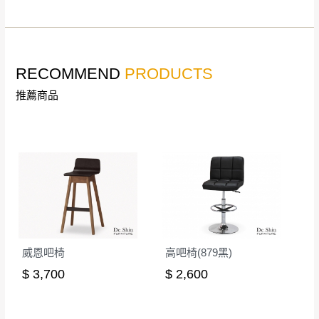
公司客服人員，我們將為您更換新品，運費
皆由本站負責，所有退回及換貨之商品必須
台北市、新北市地區固定每周(三)、(日)兩天收送貨
是全新狀態且完整包裝，床墊、床包、枕頭
類產品需為未拆封狀態(請保持商品、附件、
RECOMMEND
PRODUCTS
包裝、廠商紙及所有附隨文件或資料之完整
暫無配送地區
：
彰化、南投、雲林、嘉義、台南、高
推薦商品
性)，若未依照上述方式處理，恕無法接受退
雄、屏東、宜蘭、 花蓮、台東、金門、馬祖、澎湖地區
貨。
（可於LINE線上詢問 →
@dershin
）
由於透過電腦螢幕選購商品，可能會因個人
電腦螢幕的設定色差或解析度等因素， 與實
際商品的顏色、質感稍有不同，如因此而需
加收說明
退換貨，
需自付來回運費及人資成本
，請您
訂購前詳加確認。(包含商品尺寸是否合適)。
訂購前請確認商品尺寸，大型物件因為人工
威恩吧椅
高吧椅(879黑)
丈量，難免會有些許誤差值(約正負0.5CM)
。
$ 3,700
$ 2,600
詳細尺寸以實品為主。
。
非因本公司問題而需退換貨，請於收到貨7日
其它注意事項
內通知客服人員(Line@ ID：
@dershin
)
，並