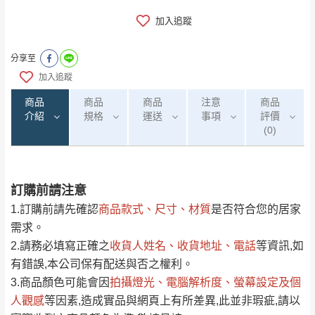
加入追蹤
分享至
加入追蹤
商品
商品
商品
注意
商品
介紹
規格
運送
事項
評價
(0)
訂購前請注意
0
注意事項：
/5
運 費 說 明
(0)筆
1.訂購前請先確認
商品款式、尺寸、材質
是否符合您的居家
由於
品項繁多，網頁無法及時更新，如有需
需求。
要購買商品，請於出發前來電或到「官方
2.請務必填寫正確之
收貨人姓名、收貨地址、電話
等資訊,如
全部
依評論高至低排列
偏遠地區
Line客服」來信確認商品是否有「現貨」與
運送地
區
運送費用
有錯誤,本公司保有配送與否之權利。
「金額」。
（請先線上詢問 LINE
依評論低至高排列
只顯示附上圖片
3.商品顏色可能會
因
拍攝燈光、電腦解析度、螢幕設定及個
→
@dershin
）
人觀感
若商品價格或庫存有異常，商家有權取消訂
等因素,造成實品與網頁上有所差異,此並非瑕疵,請以
只顯示附上評論