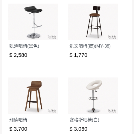
本司貨車運送如因路況不佳、天候惡劣、過於偏遠之
須保持商品全新狀態與完整包裝。鑑賞期間
山區內等，或收貨地點搬運過於困難等因素，導致無
若發生非本司因素致使之汙損破壞，恕無法
法順利配送，本公司除了盡最大努力完成配送外，視
辦理退換貨。
狀況保有出貨的權利。
台北市、新北市地區固定每周(三)、(日)兩天
保護物流人員的工作安全，賣家無提供吊掛服務，若
收送貨，敬請見諒！
凱迪吧椅(黑色)
凱文吧椅(皮)(MY-38)
需以吊車或其他的吊掛方式吊運，費用將由買方自行
本公司部份商品無維修服務，超過7日鑑賞
支付。
$ 2,580
$ 1,770
期，商品使用年限，因客人使用習慣、居家
因大型傢俱有組裝、配送的問題，並非一般快速到貨
環境不同。若屬人為因素導致商品損壞、零
商品，無法指定特定時間送達，司機當天到貨前皆會
件短缺，則維修、搬運費用，需由消費者自
再與您通知，讓您不用整天在家等貨，以免浪費你的
行吸收(另事先與消費者報價，消費者同意將
寶貴時間。
會進行維修)。
如遇自然災害、政府宣布之災害警報等不可抗力情
到貨7日內為鑑賞期(注意:鑑賞期非試用期)，
事，而危及運送人員輸送之安全，本司得視狀況延後
若非商品品質瑕疵問題於鑑賞期內退貨之情
或停止運送服務。
形，我們需酌收退貨運費。
百貨公司配送暫無法配合開店前、閉店後時段，並送
珊德吧椅
安格斯吧椅(白)
如欲放置營業場所及公開場合之商品則無享
至百貨公司卸貨區為限，恕無法送至指定樓面。
《 如
$ 3,700
$ 3,060
有商品一年保固之服務。
遇百貨周年慶期間，恕暫停百貨公司相關運送 》