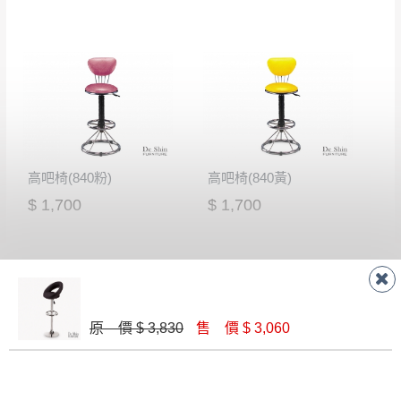
無回收家具服務，若需回收家俱可聯絡當地請清潔隊
▪️
訂單成立
時請儘速於三日內完成付款，
交易恕不
回收,免付費清運專線：0800-085-717
殺價，商品均已最低價格售出
，且在特定時日會給
予折扣，請密切注意。
▪️
三
日內若未接獲您的匯款或轉帳通知，商品將不
予保留(訂單自動取消)。
▪️
無回收家具服務，若需回收家具可聯絡當地請清
潔隊回收,免付費清運專線：0800-085-717。
高吧椅(840粉)
高吧椅(840黃)
$ 1,700
$ 1,700
原 價 $ 3,830
售 價 $ 3,060
高吧椅(840藍)
高吧椅(840綠)