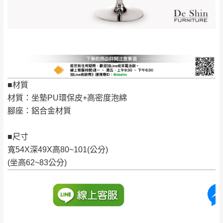
保護物流人員的工作安全，賣家無提供吊掛
區、北投湖山路、
服務，若需以吊車或其他的吊掛方式吊運，
深坑山區
費用將由買方自行支付。
$ 9,000以上：免
因大型傢俱有組裝、配送的問題，並非一般
運費
快速到貨商品，無法指定特定時間送達，司
基隆
$ 9,000以下：
基隆山區
機當天到貨前皆會再與您通知，讓你不用整
NT$500元
天在家等貨，以節省您的寶貴時間。
■材質
＊A108產品另收運費
由於百貨公司配送較為不易，故暫無法配送
材質：坐墊PU環保皮+高密度泡綿
$ 9,000以上：免
至百貨公司內部。
卓蘭鎮、三灣、通
腳座：鋁合金材質
運費
霄山區、西湖、泰
苗栗
$ 9,000以下：
安鄉、大湖鄉、頭
■尺寸
發票寄送：
NT$500元
屋、獅潭鄉
寬54X深49X高80~101(公分)
若您選擇三聯式或索取兩聯式發票，發票將於商品
＊A108產品另收運費
(坐高62~83公分)
完成出貨15個工作天另行寄出，另外約加上2~7個
工作天內送達，如遇國定假日將順延寄送。
配送天數：5~14天
到貨時間：指定送貨日當天以電話聯絡確認
退換貨說明：
若收到不良品，請於到貨日起七日內通知本
｜周（一）配送部門固定公休無送貨｜