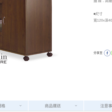
抽 屜：高
■尺寸
寬120x深4
分享至
規格
商品
運送
注意