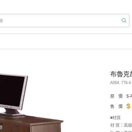
布魯克
A004. 776-4 
原 價
$
7
$
售 價
■材質
材 質：高級