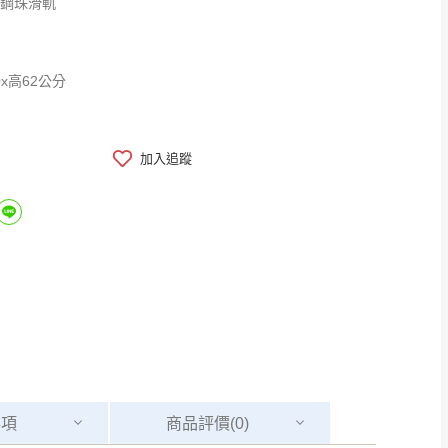
級鋼珠滑軌
0x高62公分
加入追蹤
事項
商品
評價(0)