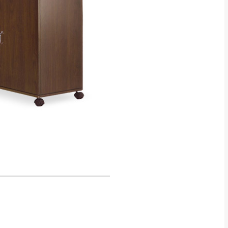
得視狀況延後或停止運送服
指定樓面。
《 如遇百貨周年慶
7