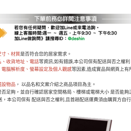
運 費 說 明
網頁無法及時更新，如有需要購買商品，請於出發前來電或到「官方
全部
依評論高至低排列
依評論低至高排列
現貨」與 「金額」。
運送費用
異常，商家有權取消訂單。
部分網路商品恕無法更改原設計或
尺寸、材質
是否符合您的居家需求。
（請先
含例假日)，我們客服會與您電話聯絡或E-Mail通知確認訂單。
名、收貨地址、電話
等資訊,如有錯誤,本公司保有配送與否之權利
E →
@dershin
）
、電腦解析度、螢幕設定及個人觀感
等因素,造成實品與網頁上有
否現貨
，若未詢問下單後無現貨我們客服會再來電或E-Mail與您
 L
ine ID →
@dershin
）
擺設物品
， 以品名和文案介紹之商品項目為主。
峨眉鄉、
至基隆，南至苗栗，偏遠地區恕無法提供運送 (詳見運送規章)
間是否足夠，並自行確認居家空間格局、樓梯或電梯大小 是否能
鄉、寶山
免 運 費
送，本公司保有 配送與否之權利,且首趟配送運費須由購買方自
它地區暫不開放，如因特殊地型限制(山區、鄉、鎮、村)、樓梯
送，
本公司保有出貨的權利。
工作安全，賣家無提供吊掛服務，若需以吊車或其他的吊掛方式