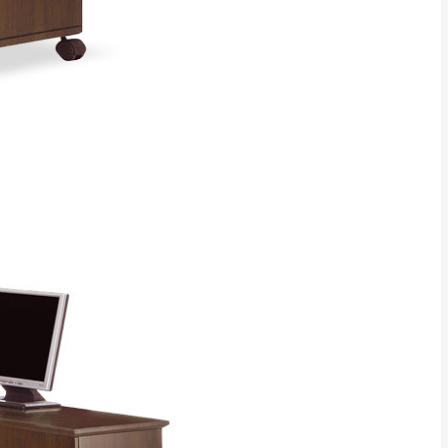
CM) 詳細尺寸以實品
in
)
，並須保持商品全新
、馬祖、澎湖地區
貨。
、居家環境不同。若屬人
先與消費者報價，消費
。
退貨之情形，我們需酌收
特定時日會給予折扣，
等因素，導致無法順利配送，
用將由買方自行支付。
17。
當天到貨前皆會再與您通知，