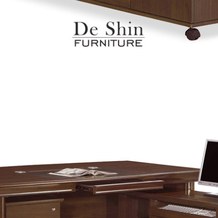
尺寸，大型物件因為人工丈量，難免會有些許誤差值(約正負0.5
需退換貨，請於收到貨7日內通知客服人員(Line@ ID：
@dersh
投、雲林、嘉義、台南、高雄、屏東、宜蘭、 花蓮、台東、金門
。鑑賞期間若發生非本司因素致使之汙損破壞，恕無法辦理退換
ershin
）
區固定每周(三)、(日)兩天收送貨，敬請見諒！
無維修服務，超過7日鑑賞期，商品使用年限，因客人使用習慣
損壞、零件短缺，則維修、搬運費用，需由消費者自行吸收(另事
修)。
賞期(注意:鑑賞期非試用期)，若非商品品質瑕疵問題於鑑賞期內
。
所及公開場合之商品則無享有商品一年保固之服務。
三日內完成付款，
交易恕不殺價，商品均已最低價格售出
，且在
佳、天候惡劣、過於偏遠之山區內等，或收貨地點搬運過於困難
成配送外，視狀況保有出貨的權利。
款或轉帳通知，商品將不予保留(訂單自動取消)。
，賣家無提供吊掛服務，若需以吊車或其他的吊掛方式吊運，費
收家具可聯絡當地請清潔隊回收,免付費清運專線：0800-085-7
的問題，並非一般快速到貨商品，無法指定特定時間送達，司機
以免浪費你的寶貴時間。