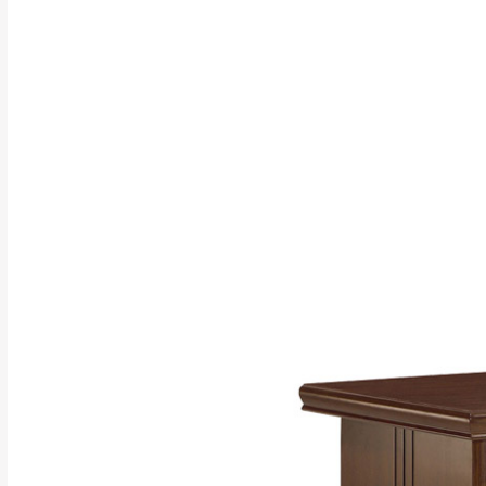
訂購前請確認商品
為主。
暫無配送地區
非因本公司問題而
：
彰化、南
（可於LINE線上詢問 →
狀態與完整包裝
@d
台北市、新北市地
本公司部份商品
加收說明
為因素導致商品
者同意將會進行維
到貨7日內為鑑
退貨運費。
如欲放置營業場
其它注意事項
▪️
訂單成立
時請儘速於
本司貨車運送如因路況不
請密切注意。
本公司除了盡最大努力完
▪️
三
日內若未接獲您的匯
保護物流人員的工作安全
▪️
無回收家具服務，若需回
因大型傢俱有組裝、配送
讓您不用整天在家等貨，