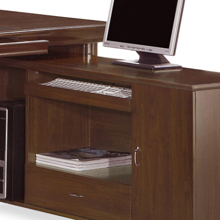
雙溪、
門、林口 
＊A108產品另收運費
裝、配送的問題，並非一般快速到貨商品，無法指定特定時間送
石碇、坪
讓你不用整天在家等貨，以節省您的寶貴時間。
送較為不易，故暫無法配送至百貨公司內部。
$ 9,000以上：免運費
$ 9,000以下：NT$500元
＊A108產品另收運費
兩聯式發票，發票將於商品完成出貨15個工作天另行寄出，另外約
$ 9,000以上：免運費
卓蘭鎮、
順延寄送。
$ 9,000以下：NT$500元
鄉
＊A108產品另收運費
請於到貨日起七日內通知本公司客服人員，我們將為您更換新品
配送天數：5~14天
之商品必須是全新狀態且完整包裝，床墊、床包、枕頭類產品需為
到貨時間：指定送貨日當天以電話聯絡確認
、廠商紙及所有附隨文件或資料之完整性)，若未依照上述方式處
幕選購商品，可能會因個人電腦螢幕的設定色差或解析度等因素，
｜周（一）配送部門固定公休無送貨｜
如因此而需退換貨，
需自付來回運費及人資成本
，請您訂購前詳
台北市、新北市地區固定每周(三)、(日)兩天收送貨