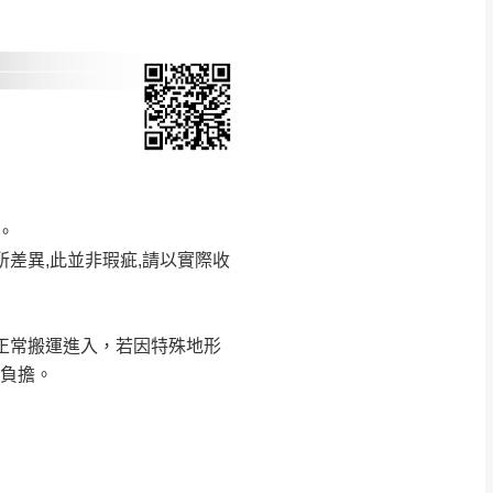
Line客服」來信確
只顯示附上圖片
只顯示附上評論
偏遠地區
客製，敬請見諒！
線上詢問 LINE →
@dershin
）
。
所差異,此並非瑕疵,請以實際收
復興鄉
聯絡
五峰鄉、橫山、北埔鄉、尖石
。
夠正常搬運進入，若因特殊地形
鄉山區、新埔山區、芎林山區、
行負擔。
關西 玉山里
太小、無法搬運上樓等因
無
吊運，費用將由買方自