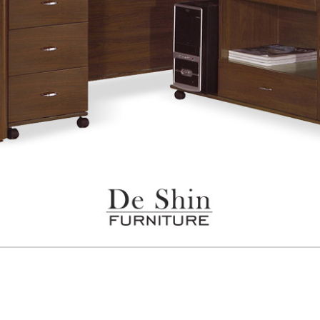
之災害警報等不可抗力情事，而危及運送人員輸送之安全，本司
開店前、閉店後時段，並送至百貨公司卸貨區為限，恕無法送至
關運送 》
家俱可聯絡當地請清潔隊回收,免付費清運專線：0800-085-71