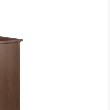
貢寮、烏來、平溪、九份、石
下福里、新店山區、三峽山區、
達，司機當天到貨前皆
林、福隆、淡水山區、北投湖山
路、深坑山區
基隆山區
加上2~7個工作天內
三灣、通霄山區、西湖、泰安
、大湖鄉、頭屋、獅潭鄉
，運費皆由本站負責，
未拆封狀態(請保持商
理，恕無法接受退貨。
 與實際商品的顏色、
加確認。(包含商品尺寸