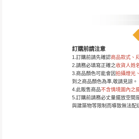
注意事項：
0
由於
品項繁多，
/5
(0)筆
認商品是否有「
運送地
區
訂購前請注意
若商品價格或庫存有
1.訂購前請先確認
商品款式、
接單後二日內(不
2.請務必填寫正確之
收貨人姓
（線上客
服 LIN
3.商品顏色可能會
因
拍攝燈光
桃園
下單前先詢問是
到之商品顏色為準,敬請見諒。
（洽詢方式請搜尋
4.此販售商品
不含情境圖內之
運送範圍：限定北
5.訂購前請務必丈量擺放空
新竹
與建築物等限制而導致無法配
配送範圍：
苗栗至基隆；其
台北
素，導致無法配
保護物流人員的