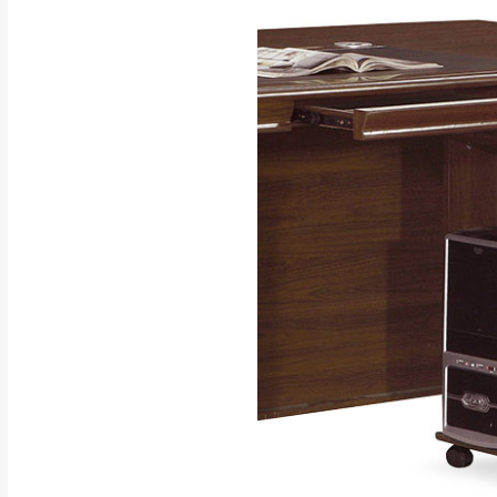
行支付。
新北
因大型傢俱有組
會再與您通知，
由於百貨公司配
基隆
發票寄送：
若您選擇三聯式或索取
送達，如遇國定假日將
苗栗
退換貨說明：
若收到不良品，
所有退回及換貨
品、附件、包裝
由於透過電腦螢
質感稍有不同，
是否合適)。