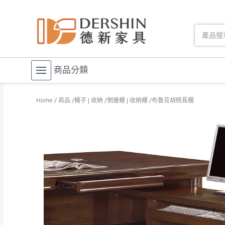
商品分類
Home
商品
櫃子 | 收納
側邊櫃 | 收納櫃
布魯克胡桃長櫃