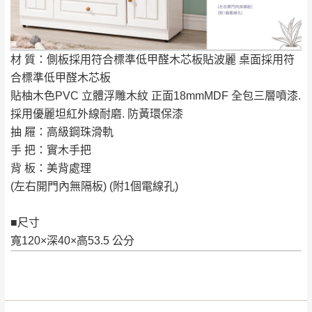
屋、獅潭鄉
若您選擇三聯式或索取兩聯式發票，發票將於商品
＊A108產品另收運費
完成出貨15個工作天另行寄出，另外約加上2~7個
工作天內送達，如遇國定假日將順延寄送。
配送天數：5~14天
材 質：側板採用符合標準低甲醛木芯板貼波麗 桌面採用符
到貨時間：指定送貨日當天以電話聯絡確認
合標準低甲醛木芯板
退換貨說明：
貼柚木色PVC 立體浮雕木紋 正面18mmMDF 全包三層噴漆.
若收到不良品，請於到貨日起七日內通知本
｜周（一）配送部門固定公休無送貨｜
採用優麗坦紅外線耐磨. 防黃環保漆
公司客服人員，我們將為您更換新品，運費
抽 屜：高級鋼珠滑軌
皆由本站負責，所有退回及換貨之商品必須
台北市、新北市地區固定每周(三)、(日)兩天收送貨
手 把：實木手把
是全新狀態且完整包裝，床墊、床包、枕頭
背 板：美背處理
類產品需為未拆封狀態(請保持商品、附件、
(左右開門內無隔板) (附1個電線孔)
包裝、廠商紙及所有附隨文件或資料之完整
暫無配送地區
：
彰化、南投、雲林、嘉義、台南、高
性)，若未依照上述方式處理，恕無法接受退
雄、屏東、宜蘭、 花蓮、台東、金門、馬祖、澎湖地區
■尺寸
貨。
（可於LINE線上詢問 →
@dershin
）
寬120×深40×高53.5 公分
由於透過電腦螢幕選購商品，可能會因個人
電腦螢幕的設定色差或解析度等因素， 與實
際商品的顏色、質感稍有不同，如因此而需
加收說明
退換貨，
需自付來回運費及人資成本
，請您