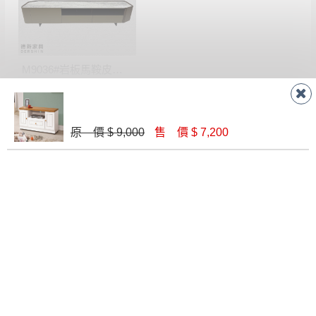
會進行維修)。
如遇自然災害、政府宣布之災害警報等不可抗力情
到貨7日內為鑑賞期(注意:鑑賞期非試用期)，
事，而危及運送人員輸送之安全，本司得視狀況延後
若非商品品質瑕疵問題於鑑賞期內退貨之情
或停止運送服務。
形，我們需酌收退貨運費。
百貨公司配送暫無法配合開店前、閉店後時段，並送
M9036#岩板馬鞍皮長櫃
如欲放置營業場所及公開場合之商品則無享
至百貨公司卸貨區為限，恕無法送至指定樓面。
《 如
$ 28,200
有商品一年保固之服務。
遇百貨周年慶期間，恕暫停百貨公司相關運送 》
無回收家具服務，若需回收家俱可聯絡當地請清潔隊
▪️
訂單成立
時請儘速於三日內完成付款，
交易恕不
原 價 $ 9,000
售 價 $ 7,200
回收,免付費清運專線：0800-085-717
殺價，商品均已最低價格售出
，且在特定時日會給
予折扣，請密切注意。
▪️
三
日內若未接獲您的匯款或轉帳通知，商品將不
聯絡客服
予保留(訂單自動取消)。
▪️
無回收家具服務，若需回收家具可聯絡當地請清
潔隊回收,免付費清運專線：0800-085-717。
線 上
AM 9:30-PM 6:30
門 市
AM 9:30-PM 9:30