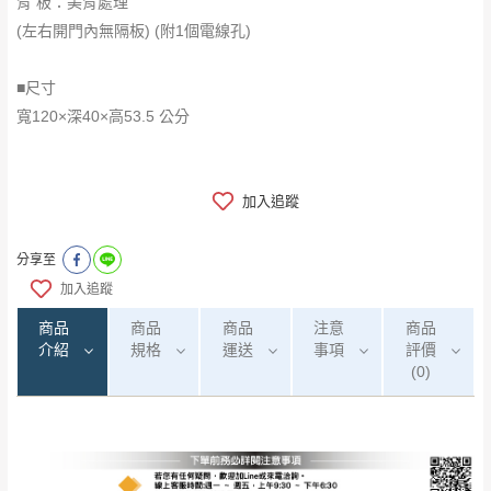
背 板：美背處理
(左右開門內無隔板) (附1個電線孔)
■尺寸
寬120×深40×高53.5 公分
加入追蹤
分享至
加入追蹤
商品
商品
商品
注意
商品
介紹
規格
運送
事項
評價
(0)
0
注意事項：
/5
(0)筆