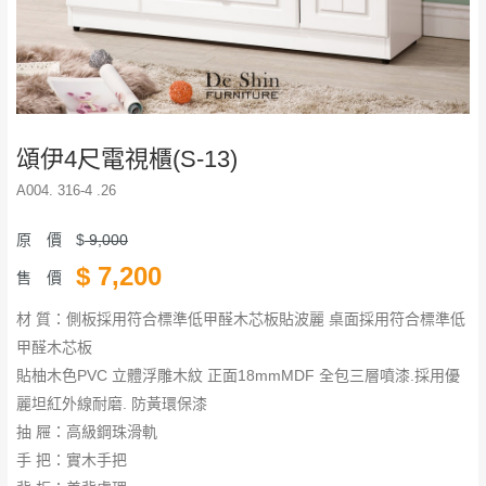
頌伊4尺電視櫃(S-13)
A004. 316-4 .26
原 價
$
9,000
$
7,200
售 價
材 質：側板採用符合標準低甲醛木芯板貼波麗 桌面採用符合標準低
甲醛木芯板
貼柚木色PVC 立體浮雕木紋 正面18mmMDF 全包三層噴漆.採用優
麗坦紅外線耐磨. 防黃環保漆
抽 屜：高級鋼珠滑軌
手 把：實木手把