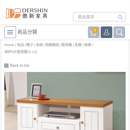
0
商品分類
Home
商品
櫃子 | 收納
視廳櫃組
電視櫃 | 長櫃 | 矮櫃
頌伊4尺電視櫃(S-13)
Back to list