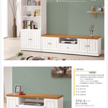
雙溪、貢寮、烏
配送範圍：
來、平溪、九份、
苗栗至基隆；其它地區暫不開放，如因特殊
石門、林口 下福
＊A108產品另收運費
地型限制(山區、鄉、鎮、村)、樓梯太小、無
里、新店山區、三
新北
法搬運上樓等因素，導致無法配送，
本公司
峽山區、石碇、坪
保有出貨的權利。
林、福隆、淡水山
保護物流人員的工作安全，賣家無提供吊掛
區、北投湖山路、
服務，若需以吊車或其他的吊掛方式吊運，
深坑山區
費用將由買方自行支付。
$ 9,000以上：免
因大型傢俱有組裝、配送的問題，並非一般
運費
快速到貨商品，無法指定特定時間送達，司
基隆
$ 9,000以下：
基隆山區
機當天到貨前皆會再與您通知，讓你不用整
NT$500元
天在家等貨，以節省您的寶貴時間。
＊A108產品另收運費
由於百貨公司配送較為不易，故暫無法配送
$ 9,000以上：免
至百貨公司內部。
卓蘭鎮、三灣、通
運費
霄山區、西湖、泰
苗栗
$ 9,000以下：
安鄉、大湖鄉、頭
發票寄送：
NT$500元