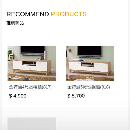
訂購前詳加確認。(包含商品尺寸是否合適)。
訂購前請確認商品尺寸，大型物件因為人工
RECOMMEND
PRODUCTS
丈量，難免會有些許誤差值(約正負0.5CM)
。
推薦商品
詳細尺寸以實品為主。
。
非因本公司問題而需退換貨，請於收到貨7日
其它注意事項
內通知客服人員(Line@ ID：
@dershin
)
，並
本司貨車運送如因路況不佳、天候惡劣、過於偏遠之
須保持商品全新狀態與完整包裝。鑑賞期間
山區內等，或收貨地點搬運過於困難等因素，導致無
若發生非本司因素致使之汙損破壞，恕無法
法順利配送，本公司除了盡最大努力完成配送外，視
辦理退換貨。
狀況保有出貨的權利。
台北市、新北市地區固定每周(三)、(日)兩天
保護物流人員的工作安全，賣家無提供吊掛服務，若
收送貨，敬請見諒！
金詩涵4尺電視櫃(817)
金詩涵5尺電視櫃(818)
需以吊車或其他的吊掛方式吊運，費用將由買方自行
本公司部份商品無維修服務，超過7日鑑賞
$ 4,900
$ 5,700
支付。
期，商品使用年限，因客人使用習慣、居家
因大型傢俱有組裝、配送的問題，並非一般快速到貨
環境不同。若屬人為因素導致商品損壞、零
商品，無法指定特定時間送達，司機當天到貨前皆會
件短缺，則維修、搬運費用，需由消費者自
再與您通知，讓您不用整天在家等貨，以免浪費你的
行吸收(另事先與消費者報價，消費者同意將
寶貴時間。