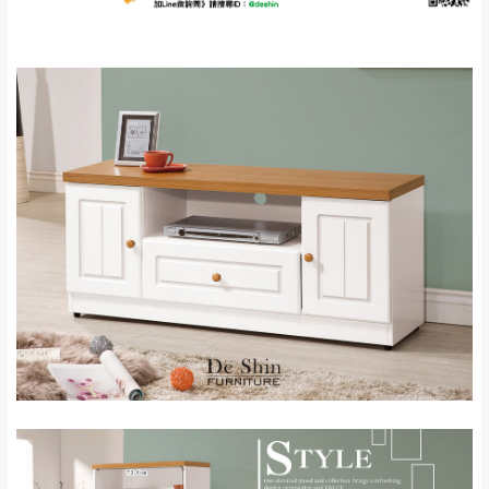
運 費 說 明
由於
品項繁多，網頁無法及時更新，如有需
要購買商品，請於出發前來電或到「官方
全部
依評論高至低排列
偏遠地區
Line客服」來信確認商品是否有「現貨」與
運送地
區
運送費用
「金額」。
（請先線上詢問 LINE
依評論低至高排列
只顯示附上圖片
→
@dershin
）
若商品價格或庫存有異常，商家有權取消訂
只顯示附上評論
單。
部分網路商品恕無法更改原設計或客製，敬請
桃園
復興鄉
見諒！
接單後二日內(不含例假日)，我們客服會與您
峨眉鄉、五峰鄉、
電話聯絡或E-Mail通知確認訂單。
橫山、北埔鄉、尖
（線上客
服 LINE →
@dershin
）
石鄉、寶山鄉山
新竹
下單前先詢問是否現貨
，若未詢問下單後無
區、新埔山區、芎
現貨我們客服會再來電或E-Mail與您聯絡
林山區、關西 玉山
免 運
（洽詢方式請搜尋 L
ine ID →
@dershin
）
里
費
運送範圍：限定北至基隆，南至苗栗，偏遠
地區恕無法提供運送 (詳見運送規章)。
台北
無