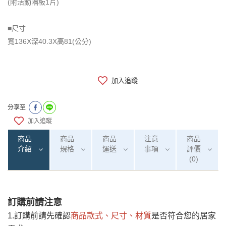
(附活動隔板1片)
■尺寸
​​​​​​​寬136X深40.3X高81(公分)
加入追蹤
分享至
加入追蹤
商品
商品
商品
注意
商品
介紹
規格
運送
事項
評價
(0)
訂購前請注意
0
注意事項：
/5
運 費 說 明
(0)筆
1.訂購前請先確認
商品款式、尺寸、材質
是否符合您的居家
由於
品項繁多，網頁無法及時更新，如有需