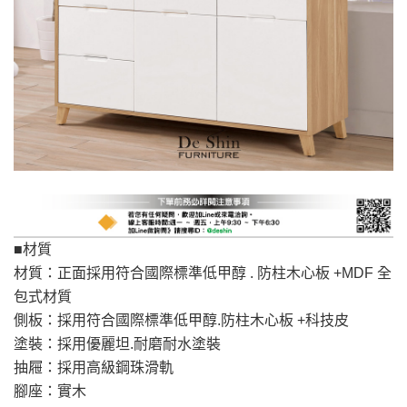
配送範圍：
來、平溪、九份、
苗栗至基隆；其它地區暫不開放，如因特殊
石門、林口 下福
＊A108產品另收運費
地型限制(山區、鄉、鎮、村)、樓梯太小、無
里、新店山區、三
新北
法搬運上樓等因素，導致無法配送，
本公司
峽山區、石碇、坪
保有出貨的權利。
林、福隆、淡水山
保護物流人員的工作安全，賣家無提供吊掛
區、北投湖山路、
服務，若需以吊車或其他的吊掛方式吊運，
深坑山區
費用將由買方自行支付。
$ 9,000以上：免
因大型傢俱有組裝、配送的問題，並非一般
運費
快速到貨商品，無法指定特定時間送達，司
基隆
$ 9,000以下：
基隆山區
機當天到貨前皆會再與您通知，讓你不用整
■材質
NT$500元
天在家等貨，以節省您的寶貴時間。
材質：正面採用符合國際標準低甲醇 . 防柱木心板 +MDF 全
＊A108產品另收運費
由於百貨公司配送較為不易，故暫無法配送
包式材質
$ 9,000以上：免
至百貨公司內部。
卓蘭鎮、三灣、通
側板：採用符合國際標準低甲醇.防柱木心板 +科技皮
運費
霄山區、西湖、泰
塗裝：採用優麗坦.耐磨耐水塗裝
苗栗
$ 9,000以下：
安鄉、大湖鄉、頭
抽屜：採用高級鋼珠滑軌
發票寄送：
NT$500元
屋、獅潭鄉
腳座：實木
若您選擇三聯式或索取兩聯式發票，發票將於商品
＊A108產品另收運費