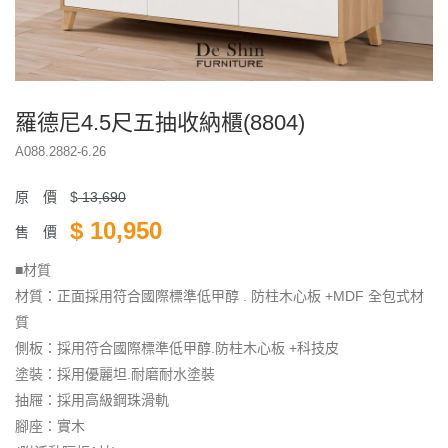
羅德尼4.5尺五抽收納櫃(8804)
A088.2882-6.26
原 價
$
13,690
$
10,950
售 價
■材質
材質：正面採用符合國際標準低甲醇 . 防柱木心板 +MDF 全包式材
質
側板：採用符合國際標準低甲醇.防柱木心板 +科技皮
塗裝：採用優麗坦.耐磨耐水塗裝
抽屜：採用高級鋼珠滑軌
腳座：實木