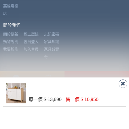
訂購前請確認商品尺寸，大型物件因為人工
高雄鳥松
丈量，難免會有些許誤差值(約正負0.5CM)
店
。
詳細尺寸以實品為主。
。
關於我們
非因本公司問題而需退換貨，請於收到貨7日
關於德新
線上型錄
忘記密碼
其它注意事項
內通知客服人員(Line@ ID：
@dershin
)
，並
購物說明
會員登入
家具知識
本司貨車運送如因路況不佳、天候惡劣、過於偏遠之
須保持商品全新狀態與完整包裝。鑑賞期間
我要報修
加入會員
家具誠實
山區內等，或收貨地點搬運過於困難等因素，導致無
若發生非本司因素致使之汙損破壞，恕無法
哥
法順利配送，本公司除了盡最大努力完成配送外，視
辦理退換貨。
狀況保有出貨的權利。
台北市、新北市地區固定每周(三)、(日)兩天
電子報
保護物流人員的工作安全，賣家無提供吊掛服務，若
收送貨，敬請見諒！
直接購買
訂閱電子報，可及時獲得各項最新資訊，也可透過我們的網站隨時取消訂
需以吊車或其他的吊掛方式吊運，費用將由買方自行
本公司部份商品無維修服務，超過7日鑑賞
加入好友
加入購物車
閱
支付。
期，商品使用年限，因客人使用習慣、居家
E-mail Address
因大型傢俱有組裝、配送的問題，並非一般快速到貨
Submit
原 價 $ 13,690
售 價 $ 10,950
環境不同。若屬人為因素導致商品損壞、零
商品，無法指定特定時間送達，司機當天到貨前皆會
件短缺，則維修、搬運費用，需由消費者自
再與您通知，讓您不用整天在家等貨，以免浪費你的
行吸收(另事先與消費者報價，消費者同意將
寶貴時間。
會進行維修)。
如遇自然災害、政府宣布之災害警報等不可抗力情
© 2019 DE SHIN FURNITURE All rights reserved.