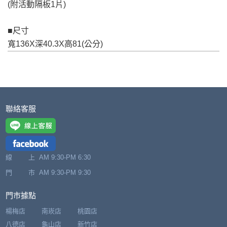
(附活動隔板1片)
完成出貨15個工作天另行寄出，另外約加上2~7個
工作天內送達，如遇國定假日將順延寄送。
配送天數：5~14天
■尺寸
到貨時間：指定送貨日當天以電話聯絡確認
寬136X深40.3X高81(公分)
退換貨說明：
若收到不良品，請於到貨日起七日內通知本
｜周（一）配送部門固定公休無送貨｜
公司客服人員，我們將為您更換新品，運費
皆由本站負責，所有退回及換貨之商品必須
台北市、新北市地區固定每周(三)、(日)兩天收送貨
是全新狀態且完整包裝，床墊、床包、枕頭
聯絡客服
類產品需為未拆封狀態(請保持商品、附件、
包裝、廠商紙及所有附隨文件或資料之完整
暫無配送地區
：
彰化、南投、雲林、嘉義、台南、高
性)，若未依照上述方式處理，恕無法接受退
雄、屏東、宜蘭、 花蓮、台東、金門、馬祖、澎湖地區
貨。
線 上
（可於LINE線上詢問 →
AM 9:30-PM 6:30
@dershin
）
由於透過電腦螢幕選購商品，可能會因個人
門 市
AM 9:30-PM 9:30
電腦螢幕的設定色差或解析度等因素， 與實
際商品的顏色、質感稍有不同，如因此而需
門市據點
加收說明
退換貨，
需自付來回運費及人資成本
，請您
楊梅店
南崁店
桃園店
訂購前詳加確認。(包含商品尺寸是否合適)。
八德店
龜山店
新竹店