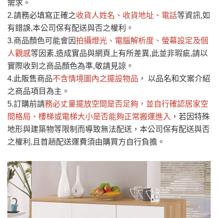
需求。
要購買商品，請於出發前來電或到「官方
2.請務必填寫正確之
收貨人姓名、收貨地址、電話
等資訊,如
全部
依評論高至低排列
偏遠地區
Line客服」來信確認商品是否有「現貨」與
運送地
區
運送費用
有錯誤,本公司保有配送與否之權利。
「金額」。
（請先線上詢問 LINE
依評論低至高排列
只顯示附上圖片
3.商品顏色可能會
因
拍攝燈光、電腦解析度、螢幕設定及個
→
@dershin
）
人觀感
若商品價格或庫存有異常，商家有權取消訂
等因素,造成實品與網頁上有所差異,此並非瑕疵,請以
只顯示附上評論
實際收到之商品顏色為準,敬請見諒。
單。
部分網路商品恕無法更改原設計或客製，敬請
桃園
復興鄉
4.此販售商品
不含情境圖內之擺設物品
， 以品名和文案介紹
見諒！
之商品項目為主。
接單後二日內(不含例假日)，我們客服會與您
峨眉鄉、五峰鄉、
5.訂購前請
務必丈量擺放空間是否足夠
，並自行確認居家空
電話聯絡或E-Mail通知確認訂單。
橫山、北埔鄉、尖
間格局、
樓梯或電梯大小是否能夠正常搬運進入
，若因特殊
（線上客
服 LINE →
@dershin
）
石鄉、寶山鄉山
地形與建築物等限制而導致無法配送，本公司保有配送與否
新竹
下單前先詢問是否現貨
，若未詢問下單後無
區、新埔山區、芎
之權利,且首趟配送運費須由購買方自行負擔。
現貨我們客服會再來電或E-Mail與您聯絡
林山區、關西 玉山
免 運
（洽詢方式請搜尋 L
ine ID →
@dershin
）
里
費
運送範圍：限定北至基隆，南至苗栗，偏遠
地區恕無法提供運送 (詳見運送規章)。
台北
無
雙溪、貢寮、烏