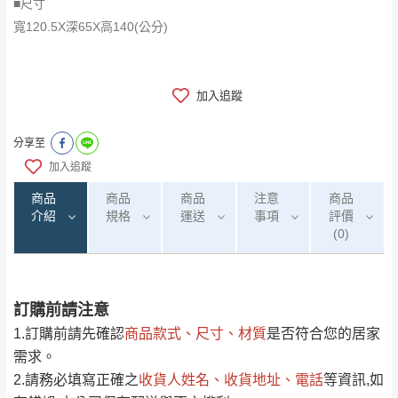
■尺寸
寬120.5X深65X高140(公分)
加入追蹤
分享至
加入追蹤
商品
商品
商品
注意
商品
介紹
規格
運送
事項
評價
(0)
訂購前請注意
0
注意事項：
/5
運 費 說 明
(0)筆
1.訂購前請先確認
商品款式、尺寸、材質
是否符合您的居家
由於
品項繁多，網頁無法及時更新，如有需
需求。
要購買商品，請於出發前來電或到「官方
2.請務必填寫正確之
收貨人姓名、收貨地址、電話
等資訊,如
全部
依評論高至低排列
偏遠地區
Line客服」來信確認商品是否有「現貨」與