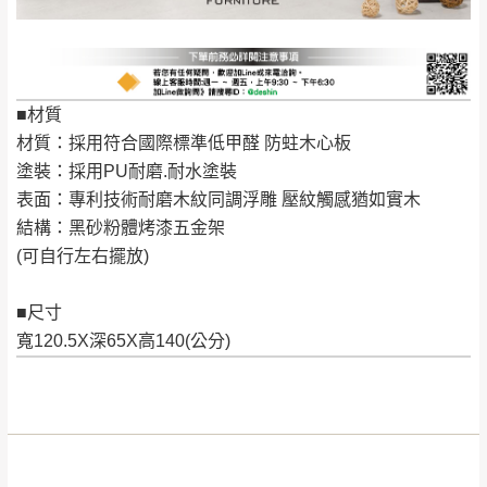
到貨時間：指定送貨日當天以電話聯絡確認
退換貨說明：
若收到不良品，請於到貨日起七日內通知本
｜周（一）配送部門固定公休無送貨｜
公司客服人員，我們將為您更換新品，運費
■材質
皆由本站負責，所有退回及換貨之商品必須
台北市、新北市地區固定每周(三)、(日)兩天收送貨
材質：採用符合國際標準低甲醛 防蛀木心板
是全新狀態且完整包裝，床墊、床包、枕頭
塗裝：採用PU耐磨.耐水塗裝
類產品需為未拆封狀態(請保持商品、附件、
表面：專利技術耐磨木紋同調浮雕 壓紋觸感猶如實木
包裝、廠商紙及所有附隨文件或資料之完整
暫無配送地區
：
彰化、南投、雲林、嘉義、台南、高
結構：黑砂粉體烤漆五金架
性)，若未依照上述方式處理，恕無法接受退
雄、屏東、宜蘭、 花蓮、台東、金門、馬祖、澎湖地區
(可自行左右擺放)
貨。
（可於LINE線上詢問 →
@dershin
）
由於透過電腦螢幕選購商品，可能會因個人
■尺寸
電腦螢幕的設定色差或解析度等因素， 與實
寬120.5X深65X高140(公分)
際商品的顏色、質感稍有不同，如因此而需
加收說明
退換貨，
需自付來回運費及人資成本
，請您
訂購前詳加確認。(包含商品尺寸是否合適)。
訂購前請確認商品尺寸，大型物件因為人工
丈量，難免會有些許誤差值(約正負0.5CM)
。