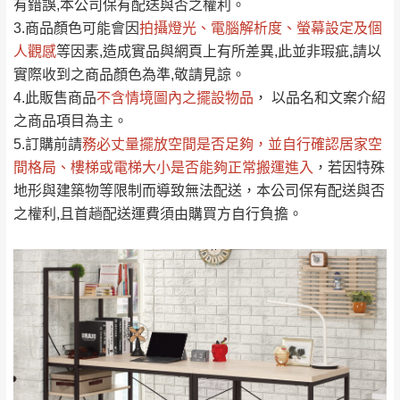
運送地
區
運送費用
有錯誤,本公司保有配送與否之權利。
「金額」。
（請先線上詢問 LINE
依評論低至高排列
只顯示附上圖片
3.商品顏色可能會
因
拍攝燈光、電腦解析度、螢幕設定及個
→
@dershin
）
人觀感
若商品價格或庫存有異常，商家有權取消訂
等因素,造成實品與網頁上有所差異,此並非瑕疵,請以
只顯示附上評論
實際收到之商品顏色為準,敬請見諒。
單。
部分網路商品恕無法更改原設計或客製，敬請
桃園
復興鄉
4.此販售商品
不含情境圖內之擺設物品
， 以品名和文案介紹
見諒！
之商品項目為主。
接單後二日內(不含例假日)，我們客服會與您
峨眉鄉、五峰鄉、
5.訂購前請
務必丈量擺放空間是否足夠
，並自行確認居家空
電話聯絡或E-Mail通知確認訂單。
橫山、北埔鄉、尖
間格局、
樓梯或電梯大小是否能夠正常搬運進入
，若因特殊
（線上客
服 LINE →
@dershin
）
石鄉、寶山鄉山
地形與建築物等限制而導致無法配送，本公司保有配送與否
新竹
下單前先詢問是否現貨
，若未詢問下單後無
區、新埔山區、芎
之權利,且首趟配送運費須由購買方自行負擔。
現貨我們客服會再來電或E-Mail與您聯絡
林山區、關西 玉山
免 運
（洽詢方式請搜尋 L
ine ID →
@dershin
）
里
費
運送範圍：限定北至基隆，南至苗栗，偏遠
地區恕無法提供運送 (詳見運送規章)。
台北
無
雙溪、貢寮、烏
配送範圍：
來、平溪、九份、
苗栗至基隆；其它地區暫不開放，如因特殊
石門、林口 下福