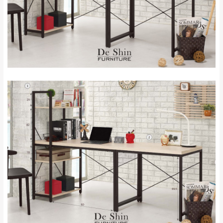
＊A108產品另收運費
地型限制(山區、鄉、鎮、村)、樓梯太小、無
里、新店山區、三
新北
法搬運上樓等因素，導致無法配送，
本公司
峽山區、石碇、坪
保有出貨的權利。
林、福隆、淡水山
保護物流人員的工作安全，賣家無提供吊掛
區、北投湖山路、
服務，若需以吊車或其他的吊掛方式吊運，
深坑山區
費用將由買方自行支付。
$ 9,000以上：免
因大型傢俱有組裝、配送的問題，並非一般
運費
快速到貨商品，無法指定特定時間送達，司
基隆
$ 9,000以下：
基隆山區
機當天到貨前皆會再與您通知，讓你不用整
NT$500元
天在家等貨，以節省您的寶貴時間。
＊A108產品另收運費
由於百貨公司配送較為不易，故暫無法配送
$ 9,000以上：免
至百貨公司內部。
卓蘭鎮、三灣、通
運費
霄山區、西湖、泰
苗栗
$ 9,000以下：
安鄉、大湖鄉、頭
發票寄送：
NT$500元
屋、獅潭鄉
若您選擇三聯式或索取兩聯式發票，發票將於商品
＊A108產品另收運費
完成出貨15個工作天另行寄出，另外約加上2~7個
工作天內送達，如遇國定假日將順延寄送。
配送天數：5~14天