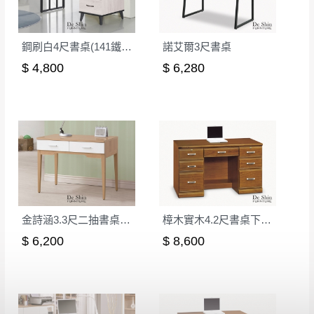
形，我們需酌收退貨運費。
百貨公司配送暫無法配合開店前、閉店後時段，並送
如欲放置營業場所及公開場合之商品則無享
至百貨公司卸貨區為限，恕無法送至指定樓面。
《 如
有商品一年保固之服務。
鋼刷白4尺書桌(141鐵側板)
諾艾爾3尺書桌
遇百貨周年慶期間，恕暫停百貨公司相關運送 》
$ 4,800
$ 6,280
無回收家具服務，若需回收家俱可聯絡當地請清潔隊
▪️
訂單成立
時請儘速於三日內完成付款，
交易恕不
回收,免付費清運專線：0800-085-717
殺價，商品均已最低價格售出
，且在特定時日會給
予折扣，請密切注意。
▪️
三
日內若未接獲您的匯款或轉帳通知，商品將不
予保留(訂單自動取消)。
▪️
無回收家具服務，若需回收家具可聯絡當地請清
潔隊回收,免付費清運專線：0800-085-717。
金詩涵3.3尺二抽書桌(813)
樟木實木4.2尺書桌下座(644)
$ 6,200
$ 8,600