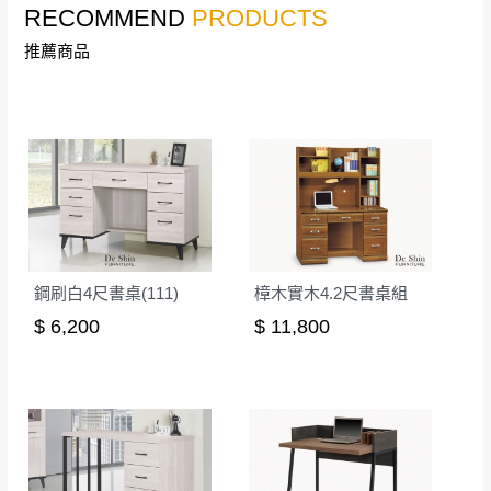
RECOMMEND
PRODUCTS
詳細尺寸以實品為主。
。
推薦商品
非因本公司問題而需退換貨，請於收到貨7日
其它注意事項
內通知客服人員(Line@ ID：
@dershin
)
，並
本司貨車運送如因路況不佳、天候惡劣、過於偏遠之
須保持商品全新狀態與完整包裝。鑑賞期間
山區內等，或收貨地點搬運過於困難等因素，導致無
若發生非本司因素致使之汙損破壞，恕無法
法順利配送，本公司除了盡最大努力完成配送外，視
辦理退換貨。
狀況保有出貨的權利。
台北市、新北市地區固定每周(三)、(日)兩天
保護物流人員的工作安全，賣家無提供吊掛服務，若
收送貨，敬請見諒！
需以吊車或其他的吊掛方式吊運，費用將由買方自行
本公司部份商品無維修服務，超過7日鑑賞
支付。
期，商品使用年限，因客人使用習慣、居家
鋼刷白4尺書桌(111)
樟木實木4.2尺書桌組
因大型傢俱有組裝、配送的問題，並非一般快速到貨
環境不同。若屬人為因素導致商品損壞、零
$ 6,200
$ 11,800
商品，無法指定特定時間送達，司機當天到貨前皆會
件短缺，則維修、搬運費用，需由消費者自
再與您通知，讓您不用整天在家等貨，以免浪費你的
行吸收(另事先與消費者報價，消費者同意將
寶貴時間。
會進行維修)。
如遇自然災害、政府宣布之災害警報等不可抗力情
到貨7日內為鑑賞期(注意:鑑賞期非試用期)，
事，而危及運送人員輸送之安全，本司得視狀況延後
若非商品品質瑕疵問題於鑑賞期內退貨之情
或停止運送服務。