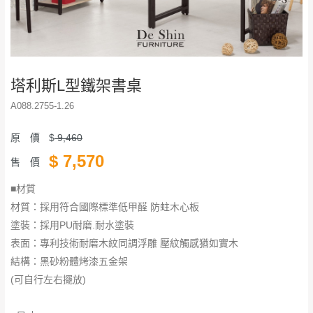
塔利斯L型鐵架書桌
A088.2755-1.26
原 價
$
9,460
$
7,570
售 價
■材質
材質：採用符合國際標準低甲醛 防蛀木心板
塗裝：採用PU耐磨.耐水塗裝
表面：專利技術耐磨木紋同調浮雕 壓紋觸感猶如實木
結構：黑砂粉體烤漆五金架
(可自行左右擺放)