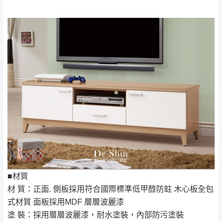
要購買商品，請於出發前來電或到「官方
全部
依評論高至低排列
偏遠地區
Line客服」來信確認商品是否有「現貨」與
運送地
區
運送費用
「金額」。
（請先線上詢問 LINE
依評論低至高排列
只顯示附上圖片
→
@dershin
）
若商品價格或庫存有異常，商家有權取消訂
只顯示附上評論
單。
部分網路商品恕無法更改原設計或客製，敬請
桃園
復興鄉
見諒！
接單後二日內(不含例假日)，我們客服會與您
峨眉鄉、五峰鄉、
電話聯絡或E-Mail通知確認訂單。
橫山、北埔鄉、尖
（線上客
服 LINE →
@dershin
）
石鄉、寶山鄉山
新竹
下單前先詢問是否現貨
，若未詢問下單後無
區、新埔山區、芎
現貨我們客服會再來電或E-Mail與您聯絡
林山區、關西 玉山
免 運
（洽詢方式請搜尋 L
ine ID →
@dershin
）
里
費
■材質
運送範圍：限定北至基隆，南至苗栗，偏遠
材 質：正面. 側板採用符合國際標準低甲醇防蛀 木心板全包
地區恕無法提供運送 (詳見運送規章)。
台北
無
式材質 面板採用MDF 層層波麗漆
塗 裝：採用層層波麗漆，耐水塗裝，內部防污塗裝
雙溪、貢寮、烏