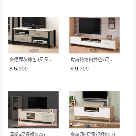
完成出貨15個工作天另行寄出，另外約加上2~7個
工作天內送達，如遇國定假日將順延寄送。
配送天數：5~14天
到貨時間：指定送貨日當天以電話聯絡確認
退換貨說明：
若收到不良品，請於到貨日起七日內通知本
｜周（一）配送部門固定公休無送貨｜
公司客服人員，我們將為您更換新品，運費
皆由本站負責，所有退回及換貨之商品必須
台北市、新北市地區固定每周(三)、(日)兩天收送貨
麥德爾灰橡色4尺長櫃(308)
肯詩特烤白雙色7尺長櫃(524)
是全新狀態且完整包裝，床墊、床包、枕頭
$ 5,900
$ 9,700
類產品需為未拆封狀態(請保持商品、附件、
包裝、廠商紙及所有附隨文件或資料之完整
暫無配送地區
：
彰化、南投、雲林、嘉義、台南、高
性)，若未依照上述方式處理，恕無法接受退
雄、屏東、宜蘭、 花蓮、台東、金門、馬祖、澎湖地區
貨。
（可於LINE線上詢問 →
@dershin
）
由於透過電腦螢幕選購商品，可能會因個人
電腦螢幕的設定色差或解析度等因素， 與實
際商品的顏色、質感稍有不同，如因此而需
加收說明
退換貨，
需自付來回運費及人資成本
，請您
訂購前詳加確認。(包含商品尺寸是否合適)。
漢斯6尺長櫃(273)
金詩涵4尺電視櫃(817)