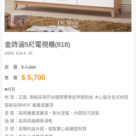
金詩涵5尺電視櫃(818)
A004. 614-4 .26
原 價
$
7,200
$
5,700
售 價
■材質
材 質：正面. 側板採用符合國際標準低甲醇防蛀 木心板全包式材質
面板採用MDF 層層波麗漆
塗 裝：採用層層波麗漆，耐水塗裝，內部防污塗裝
抽 屜：採用高級鋼珠滑軌
手 把：採簡約設計感，鋁製實心超硬度材質