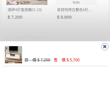
到貨7日內為鑑賞期(注意:鑑賞期非試用期)，
事，而危及運送人員輸送之安全，本司得視狀況延後
若非商品品質瑕疵問題於鑑賞期內退貨之情
頌伊4尺電視櫃(S-13)
肯詩特烤白雙色6尺長櫃(523)
或停止運送服務。
形，我們需酌收退貨運費。
$ 7,200
$ 8,800
百貨公司配送暫無法配合開店前、閉店後時段，並送
如欲放置營業場所及公開場合之商品則無享
至百貨公司卸貨區為限，恕無法送至指定樓面。
《 如
有商品一年保固之服務。
遇百貨周年慶期間，恕暫停百貨公司相關運送 》
無回收家具服務，若需回收家俱可聯絡當地請清潔隊
▪️
訂單成立
時請儘速於三日內完成付款，
交易恕不
回收,免付費清運專線：0800-085-717
殺價，商品均已最低價格售出
，且在特定時日會給
予折扣，請密切注意。
▪️
三
日內若未接獲您的匯款或轉帳通知，商品將不
原 價 $ 7,200
售 價 $ 5,700
予保留(訂單自動取消)。
M9036#岩板馬鞍皮長櫃
▪️
無回收家具服務，若需回收家具可聯絡當地請清
$ 28,200
潔隊回收,免付費清運專線：0800-085-717。