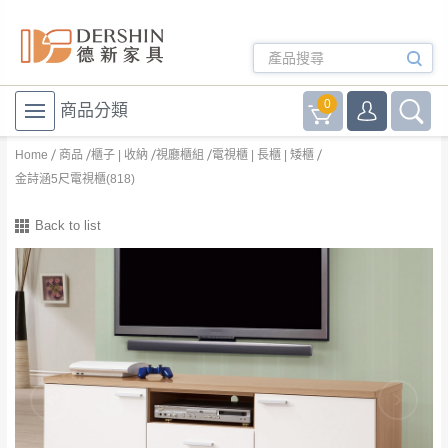
0
商品分類
Home
商品
櫃子 | 收納
視廳櫃組
電視櫃 | 長櫃 | 矮櫃
金詩涵5尺電視櫃(818)
Back to list