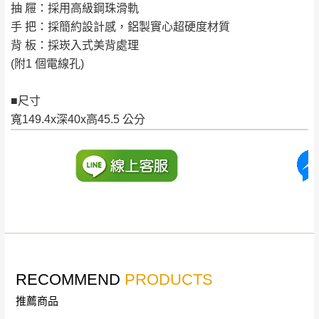
配送範圍：
抽 屜：採用高級鋼珠滑軌
來、平溪、九份、
苗栗至基隆；其它地區暫不開放，如因特殊
手 把：採簡約設計感，鋁製實心超硬度材質
石門、林口 下福
＊A108產品另收運費
地型限制(山區、鄉、鎮、村)、樓梯太小、無
背 板：採崁入式美背處理
里、新店山區、三
新北
法搬運上樓等因素，導致無法配送，
本公司
(附1 個電線孔)
峽山區、石碇、坪
保有出貨的權利。
林、福隆、淡水山
■尺寸
保護物流人員的工作安全，賣家無提供吊掛
區、北投湖山路、
寬149.4x深40x高45.5 公分
服務，若需以吊車或其他的吊掛方式吊運，
深坑山區
費用將由買方自行支付。
$ 9,000以上：免
因大型傢俱有組裝、配送的問題，並非一般
運費
快速到貨商品，無法指定特定時間送達，司
基隆
$ 9,000以下：
基隆山區
機當天到貨前皆會再與您通知，讓你不用整
NT$500元
天在家等貨，以節省您的寶貴時間。
＊A108產品另收運費
由於百貨公司配送較為不易，故暫無法配送
$ 9,000以上：免
至百貨公司內部。
卓蘭鎮、三灣、通
運費
霄山區、西湖、泰
RECOMMEND
苗栗
PRODUCTS
$ 9,000以下：
安鄉、大湖鄉、頭
發票寄送：
NT$500元
推薦商品
屋、獅潭鄉
若您選擇三聯式或索取兩聯式發票，發票將於商品
＊A108產品另收運費