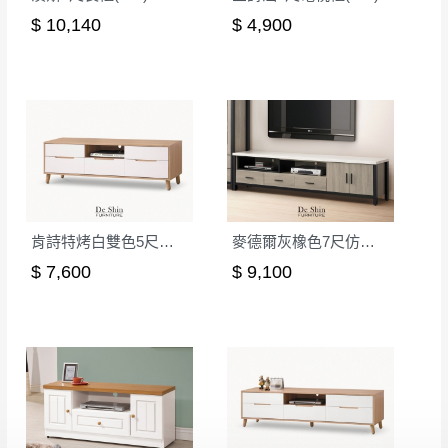
訂購前請確認商品尺寸，大型物件因為人工
$ 10,140
$ 4,900
丈量，難免會有些許誤差值(約正負0.5CM)
。
詳細尺寸以實品為主。
。
非因本公司問題而需退換貨，請於收到貨7日
其它注意事項
內通知客服人員(Line@ ID：
@dershin
)
，並
本司貨車運送如因路況不佳、天候惡劣、過於偏遠之
須保持商品全新狀態與完整包裝。鑑賞期間
山區內等，或收貨地點搬運過於困難等因素，導致無
若發生非本司因素致使之汙損破壞，恕無法
法順利配送，本公司除了盡最大努力完成配送外，視
辦理退換貨。
狀況保有出貨的權利。
台北市、新北市地區固定每周(三)、(日)兩天
肯詩特烤白雙色5尺長櫃(522)
麥德爾灰橡色7尺仿石面長櫃(318)
保護物流人員的工作安全，賣家無提供吊掛服務，若
收送貨，敬請見諒！
$ 7,600
$ 9,100
需以吊車或其他的吊掛方式吊運，費用將由買方自行
本公司部份商品無維修服務，超過7日鑑賞
支付。
期，商品使用年限，因客人使用習慣、居家
因大型傢俱有組裝、配送的問題，並非一般快速到貨
環境不同。若屬人為因素導致商品損壞、零
商品，無法指定特定時間送達，司機當天到貨前皆會
件短缺，則維修、搬運費用，需由消費者自
再與您通知，讓您不用整天在家等貨，以免浪費你的
行吸收(另事先與消費者報價，消費者同意將
寶貴時間。
會進行維修)。
如遇自然災害、政府宣布之災害警報等不可抗力情