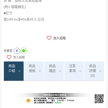
背 板：採崁入式美背處理
(附1 個電線孔)
■尺寸
寬149.4x深40x高45.5 公分
加入追蹤
分享至
加入追蹤
商品
商品
商品
注意
商品
介紹
規格
運送
事項
評價
(0)
0
注意事項：
/5
運 費 說 明
(0)筆
由於
品項繁多，網頁無法及時更新，如有需