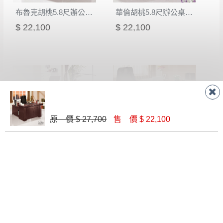
形，我們需酌收退貨運費。
百貨公司配送暫無法配合開店前、閉店後時段，並送
布魯克胡桃5.8尺辦公桌(全組)
華倫胡桃5.8尺辦公桌(全組)
如欲放置營業場所及公開場合之商品則無享
至百貨公司卸貨區為限，恕無法送至指定樓面。
《 如
$ 22,100
$ 22,100
有商品一年保固之服務。
遇百貨周年慶期間，恕暫停百貨公司相關運送 》
無回收家具服務，若需回收家俱可聯絡當地請清潔隊
▪️
訂單成立
時請儘速於三日內完成付款，
交易恕不
回收,免付費清運專線：0800-085-717
殺價，商品均已最低價格售出
，且在特定時日會給
予折扣，請密切注意。
▪️
三
日內若未接獲您的匯款或轉帳通知，商品將不
予保留(訂單自動取消)。
原 價 $ 27,700
售 價 $ 22,100
▪️
無回收家具服務，若需回收家具可聯絡當地請清
潔隊回收,免付費清運專線：0800-085-717。
席斯胡桃5尺辦公桌(全組)
高泉胡桃5尺辦公桌(全組)(32151)
$ 17,100
$ 17,100