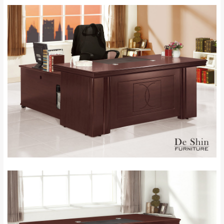
運送地
區
運送費用
「金額」。
（請先線上詢問 LINE
依評論低至高排列
只顯示附上圖片
→
@dershin
）
若商品價格或庫存有異常，商家有權取消訂
只顯示附上評論
單。
部分網路商品恕無法更改原設計或客製，敬請
桃園
復興鄉
見諒！
接單後二日內(不含例假日)，我們客服會與您
峨眉鄉、五峰鄉、
電話聯絡或E-Mail通知確認訂單。
橫山、北埔鄉、尖
（線上客
服 LINE →
@dershin
）
石鄉、寶山鄉山
新竹
下單前先詢問是否現貨
，若未詢問下單後無
區、新埔山區、芎
現貨我們客服會再來電或E-Mail與您聯絡
林山區、關西 玉山
免 運
（洽詢方式請搜尋 L
ine ID →
@dershin
）
里
費
運送範圍：限定北至基隆，南至苗栗，偏遠
地區恕無法提供運送 (詳見運送規章)。
台北
無
雙溪、貢寮、烏
配送範圍：
來、平溪、九份、
苗栗至基隆；其它地區暫不開放，如因特殊
石門、林口 下福