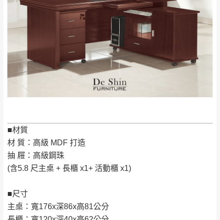
＊A108產品另收運費
地型限制(山區、鄉、鎮、村)、樓梯太小、無
里、新店山區、三
新北
法搬運上樓等因素，導致無法配送，
本公司
峽山區、石碇、坪
保有出貨的權利。
林、福隆、淡水山
保護物流人員的工作安全，賣家無提供吊掛
區、北投湖山路、
服務，若需以吊車或其他的吊掛方式吊運，
深坑山區
費用將由買方自行支付。
$ 9,000以上：免
因大型傢俱有組裝、配送的問題，並非一般
運費
快速到貨商品，無法指定特定時間送達，司
基隆
$ 9,000以下：
基隆山區
機當天到貨前皆會再與您通知，讓你不用整
NT$500元
天在家等貨，以節省您的寶貴時間。
＊A108產品另收運費
■材質
由於百貨公司配送較為不易，故暫無法配送
$ 9,000以上：免
材 質：高級 MDF 打造
至百貨公司內部。
卓蘭鎮、三灣、通
運費
抽 屜：高級鋼珠
霄山區、西湖、泰
苗栗
$ 9,000以下：
(含5.8 尺主桌 + 長櫃 x1+ 活動櫃 x1)
安鄉、大湖鄉、頭
發票寄送：
NT$500元
屋、獅潭鄉
若您選擇三聯式或索取兩聯式發票，發票將於商品
＊A108產品另收運費
■尺寸
完成出貨15個工作天另行寄出，另外約加上2~7個
主桌：寬176x深86x高81公分
工作天內送達，如遇國定假日將順延寄送。
配送天數：5~14天
長櫃：寬120x深40x高62公分