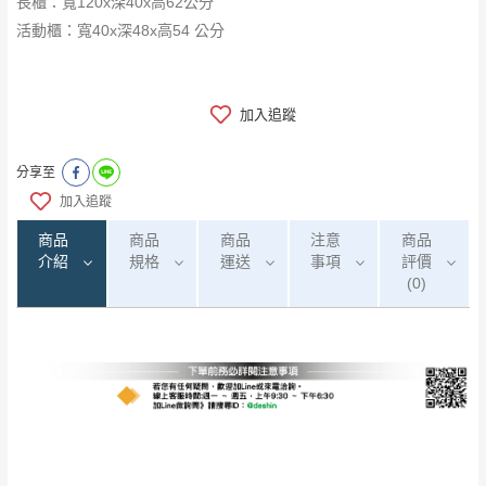
長櫃：寬120x深40x高62公分
活動櫃：寬40x深48x高54 公分
加入追蹤
分享至
加入追蹤
商品
商品
商品
注意
商品
介紹
規格
運送
事項
評價
(0)
0
注意事項：
/5
運 費 說 明
(0)筆
由於
品項繁多，網頁無法及時更新，如有需
要購買商品，請於出發前來電或到「官方
全部
依評論高至低排列
偏遠地區
Line客服」來信確認商品是否有「現貨」與