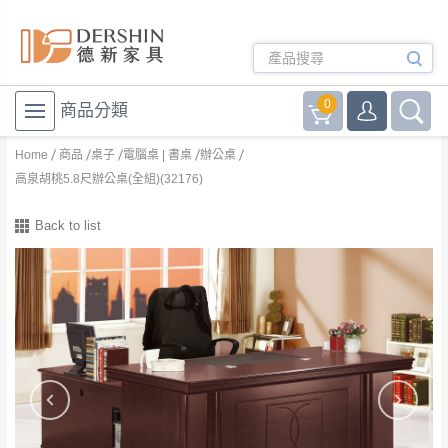
0
商品分類
Home
商品
桌子
電腦桌 | 書桌
辦公桌
高泉胡桃5.8尺辦公桌(全組)(32176)
Back to list