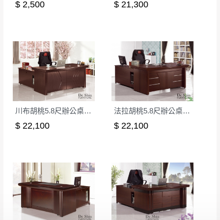
$ 2,500
$ 21,300
詳細尺寸以實品為主。
。
非因本公司問題而需退換貨，請於收到貨7日
其它注意事項
內通知客服人員(Line@ ID：
@dershin
)
，並
本司貨車運送如因路況不佳、天候惡劣、過於偏遠之
須保持商品全新狀態與完整包裝。鑑賞期間
山區內等，或收貨地點搬運過於困難等因素，導致無
若發生非本司因素致使之汙損破壞，恕無法
法順利配送，本公司除了盡最大努力完成配送外，視
辦理退換貨。
狀況保有出貨的權利。
台北市、新北市地區固定每周(三)、(日)兩天
保護物流人員的工作安全，賣家無提供吊掛服務，若
收送貨，敬請見諒！
川布胡桃5.8尺辦公桌(全組)
法拉胡桃5.8尺辦公桌(全組)
需以吊車或其他的吊掛方式吊運，費用將由買方自行
本公司部份商品無維修服務，超過7日鑑賞
$ 22,100
$ 22,100
支付。
期，商品使用年限，因客人使用習慣、居家
因大型傢俱有組裝、配送的問題，並非一般快速到貨
環境不同。若屬人為因素導致商品損壞、零
商品，無法指定特定時間送達，司機當天到貨前皆會
件短缺，則維修、搬運費用，需由消費者自
再與您通知，讓您不用整天在家等貨，以免浪費你的
行吸收(另事先與消費者報價，消費者同意將
寶貴時間。
會進行維修)。
如遇自然災害、政府宣布之災害警報等不可抗力情
到貨7日內為鑑賞期(注意:鑑賞期非試用期)，
事，而危及運送人員輸送之安全，本司得視狀況延後
若非商品品質瑕疵問題於鑑賞期內退貨之情
或停止運送服務。