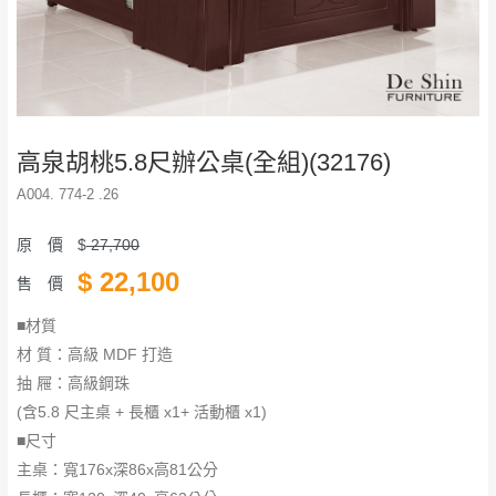
高泉胡桃5.8尺辦公桌(全組)(32176)
A004. 774-2 .26
原 價
$
27,700
$
22,100
售 價
■材質
材 質：高級 MDF 打造
抽 屜：高級鋼珠
(含5.8 尺主桌 + 長櫃 x1+ 活動櫃 x1)
■尺寸
主桌：寬176x深86x高81公分