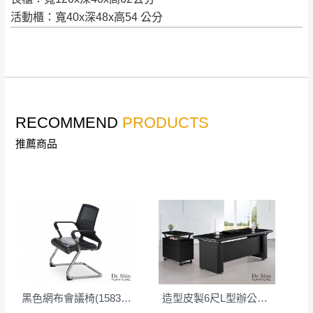
到貨時間：指定送貨日當天以電話聯絡確認
活動櫃：寬40x深48x高54 公分
退換貨說明：
若收到不良品，請於到貨日起七日內通知本
｜周（一）配送部門固定公休無送貨｜
公司客服人員，我們將為您更換新品，運費
皆由本站負責，所有退回及換貨之商品必須
台北市、新北市地區固定每周(三)、(日)兩天收送貨
是全新狀態且完整包裝，床墊、床包、枕頭
RECOMMEND
PRODUCTS
類產品需為未拆封狀態(請保持商品、附件、
包裝、廠商紙及所有附隨文件或資料之完整
暫無配送地區
推薦商品
：
彰化、南投、雲林、嘉義、台南、高
性)，若未依照上述方式處理，恕無法接受退
雄、屏東、宜蘭、 花蓮、台東、金門、馬祖、澎湖地區
貨。
（可於LINE線上詢問 →
@dershin
）
由於透過電腦螢幕選購商品，可能會因個人
電腦螢幕的設定色差或解析度等因素， 與實
際商品的顏色、質感稍有不同，如因此而需
加收說明
退換貨，
需自付來回運費及人資成本
，請您
訂購前詳加確認。(包含商品尺寸是否合適)。
訂購前請確認商品尺寸，大型物件因為人工
黑色網布會議椅(1583D-1)
造型皮製6尺L型辦公桌組(JB015)
丈量，難免會有些許誤差值(約正負0.5CM)
。