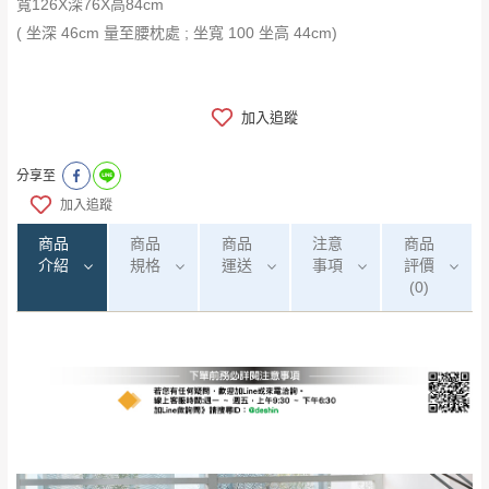
​​​​​​​寬126X深76X高84cm
( 坐深 46cm 量至腰枕處 ; 坐寬 100 坐高 44cm)
加入追蹤
分享至
加入追蹤
商品
商品
商品
注意
商品
介紹
規格
運送
事項
評價
(0)
0
注意事項：
/5
運 費 說 明
(0)筆
由於
品項繁多，網頁無法及時更新，如有需
要購買商品，請於出發前來電或到「官方
全部
依評論高至低排列
偏遠地區
Line客服」來信確認商品是否有「現貨」與