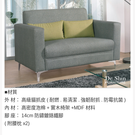
運送地
區
運送費用
「金額」。
（請先線上詢問 LINE
依評論低至高排列
只顯示附上圖片
→
@dershin
）
若商品價格或庫存有異常，商家有權取消訂
只顯示附上評論
單。
部分網路商品恕無法更改原設計或客製，敬請
桃園
復興鄉
見諒！
接單後二日內(不含例假日)，我們客服會與您
峨眉鄉、五峰鄉、
電話聯絡或E-Mail通知確認訂單。
橫山、北埔鄉、尖
（線上客
服 LINE →
@dershin
）
石鄉、寶山鄉山
新竹
下單前先詢問是否現貨
，若未詢問下單後無
區、新埔山區、芎
現貨我們客服會再來電或E-Mail與您聯絡
林山區、關西 玉山
免 運
（洽詢方式請搜尋 L
ine ID →
@dershin
）
里
費
■材質
運送範圍：限定北至基隆，南至苗栗，偏遠
外 材： 高級貓抓皮 ( 耐燃 . 易清潔 . 強韌耐抓 . 防霉抗菌 )
地區恕無法提供運送 (詳見運送規章)。
台北
無
內 材： 高密度泡棉 + 實木椅架 +MDF 材料
腳 座： 14cm 防鏽鍍鉻鐵腳
雙溪、貢寮、烏
配送範圍：
( 附腰枕 x2)
來、平溪、九份、
苗栗至基隆；其它地區暫不開放，如因特殊
石門、林口 下福