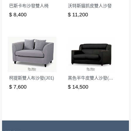
巴斯卡布沙發雙人椅
沃特斯貓抓皮雙人沙發
到貨時間：指定送貨日當天以電話聯絡確認
退換貨說明：
$ 8,400
$ 11,200
若收到不良品，請於到貨日起七日內通知本
｜周（一）配送部門固定公休無送貨｜
公司客服人員，我們將為您更換新品，運費
皆由本站負責，所有退回及換貨之商品必須
台北市、新北市地區固定每周(三)、(日)兩天收送貨
是全新狀態且完整包裝，床墊、床包、枕頭
類產品需為未拆封狀態(請保持商品、附件、
包裝、廠商紙及所有附隨文件或資料之完整
暫無配送地區
：
彰化、南投、雲林、嘉義、台南、高
性)，若未依照上述方式處理，恕無法接受退
雄、屏東、宜蘭、 花蓮、台東、金門、馬祖、澎湖地區
貨。
（可於LINE線上詢問 →
@dershin
）
柯提斯雙人布沙發(J01)
黑色半牛皮雙人沙發(B32)
由於透過電腦螢幕選購商品，可能會因個人
$ 7,600
$ 14,500
電腦螢幕的設定色差或解析度等因素， 與實
際商品的顏色、質感稍有不同，如因此而需
加收說明
退換貨，
需自付來回運費及人資成本
，請您
訂購前詳加確認。(包含商品尺寸是否合適)。
訂購前請確認商品尺寸，大型物件因為人工
丈量，難免會有些許誤差值(約正負0.5CM)
。