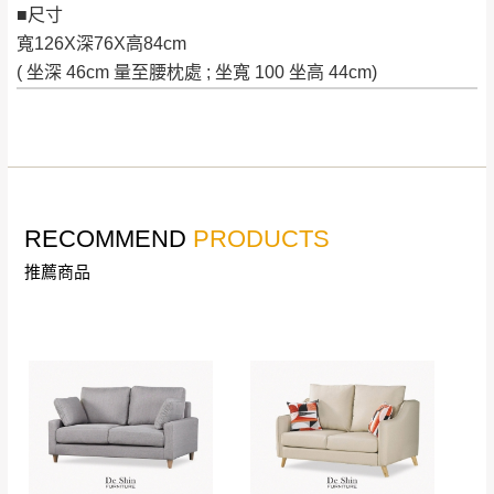
＊A108產品另收運費
地型限制(山區、鄉、鎮、村)、樓梯太小、無
■尺寸
里、新店山區、三
新北
法搬運上樓等因素，導致無法配送，
本公司
寬126X深76X高84cm
峽山區、石碇、坪
保有出貨的權利。
( 坐深 46cm 量至腰枕處 ; 坐寬 100 坐高 44cm)
林、福隆、淡水山
保護物流人員的工作安全，賣家無提供吊掛
區、北投湖山路、
服務，若需以吊車或其他的吊掛方式吊運，
深坑山區
費用將由買方自行支付。
$ 9,000以上：免
因大型傢俱有組裝、配送的問題，並非一般
運費
快速到貨商品，無法指定特定時間送達，司
基隆
$ 9,000以下：
基隆山區
RECOMMEND
PRODUCTS
機當天到貨前皆會再與您通知，讓你不用整
NT$500元
推薦商品
天在家等貨，以節省您的寶貴時間。
＊A108產品另收運費
由於百貨公司配送較為不易，故暫無法配送
$ 9,000以上：免
至百貨公司內部。
卓蘭鎮、三灣、通
運費
霄山區、西湖、泰
苗栗
$ 9,000以下：
安鄉、大湖鄉、頭
發票寄送：
NT$500元
屋、獅潭鄉
若您選擇三聯式或索取兩聯式發票，發票將於商品
＊A108產品另收運費
完成出貨15個工作天另行寄出，另外約加上2~7個
工作天內送達，如遇國定假日將順延寄送。
配送天數：5~14天