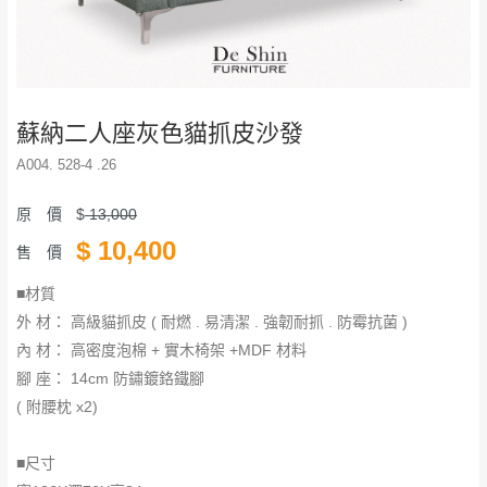
蘇納二人座灰色貓抓皮沙發
A004. 528-4 .26
原 價
$
13,000
$
10,400
售 價
■材質
外 材： 高級貓抓皮 ( 耐燃 . 易清潔 . 強韌耐抓 . 防霉抗菌 )
內 材： 高密度泡棉 + 實木椅架 +MDF 材料
腳 座： 14cm 防鏽鍍鉻鐵腳
( 附腰枕 x2)
■尺寸