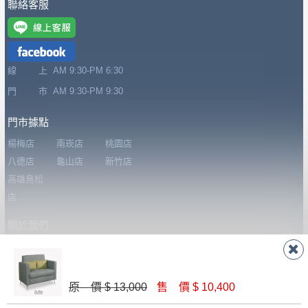
聯絡客服
詳細尺寸以實品為主。
。
非因本公司問題而需退換貨，請於收到貨7日
其它注意事項
內通知客服人員(Line@ ID：
@dershin
)
，並
本司貨車運送如因路況不佳、天候惡劣、過於偏遠之
須保持商品全新狀態與完整包裝。鑑賞期間
線 上
AM 9:30-PM 6:30
山區內等，或收貨地點搬運過於困難等因素，導致無
若發生非本司因素致使之汙損破壞，恕無法
門 市
AM 9:30-PM 9:30
法順利配送，本公司除了盡最大努力完成配送外，視
辦理退換貨。
門市據點
狀況保有出貨的權利。
台北市、新北市地區固定每周(三)、(日)兩天
保護物流人員的工作安全，賣家無提供吊掛服務，若
楊梅店
南崁店
桃園店
收送貨，敬請見諒！
需以吊車或其他的吊掛方式吊運，費用將由買方自行
八德店
龜山店
新竹店
本公司部份商品無維修服務，超過7日鑑賞
支付。
高雄鳥松
期，商品使用年限，因客人使用習慣、居家
因大型傢俱有組裝、配送的問題，並非一般快速到貨
店
環境不同。若屬人為因素導致商品損壞、零
商品，無法指定特定時間送達，司機當天到貨前皆會
件短缺，則維修、搬運費用，需由消費者自
關於我們
再與您通知，讓您不用整天在家等貨，以免浪費你的
行吸收(另事先與消費者報價，消費者同意將
關於德新
線上型錄
忘記密碼
寶貴時間。
會進行維修)。
購物說明
會員登入
家具知識
如遇自然災害、政府宣布之災害警報等不可抗力情
到貨7日內為鑑賞期(注意:鑑賞期非試用期)，
我要報修
加入會員
家具誠實
事，而危及運送人員輸送之安全，本司得視狀況延後
原 價 $ 13,000
售 價 $ 10,400
若非商品品質瑕疵問題於鑑賞期內退貨之情
哥
或停止運送服務。