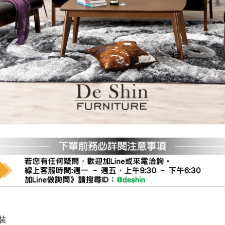
之災害警報等不可抗力情事，而危及運送人員輸送之安全，本司
開店前、閉店後時段，並送至百貨公司卸貨區為限，恕無法送至
關運送 》
家俱可聯絡當地請清潔隊回收,免付費清運專線：0800-085-71
裝