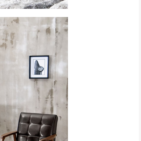
CM) 詳細尺寸以實品
in
)
，並須保持商品全新
、馬祖、澎湖地區
貨。
、居家環境不同。若屬人
先與消費者報價，消費
。
退貨之情形，我們需酌收
特定時日會給予折扣，
等因素，導致無法順利配送，
用將由買方自行支付。
17。
當天到貨前皆會再與您通知，