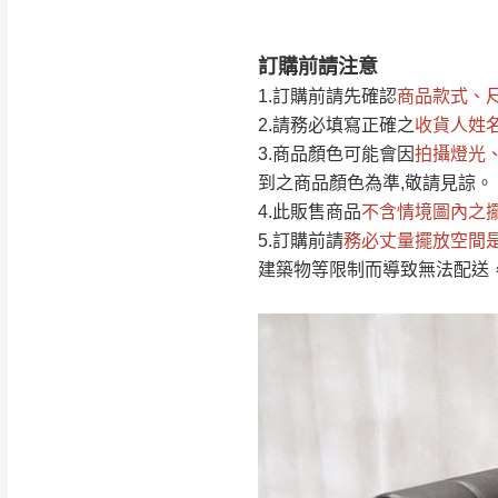
訂購前請注意
注意事項：
0
1.訂購前請先確認
商品款式、
由於
品項繁多，
/5
2.請務必填寫正確之
收貨人姓
(0)筆
認商品是否有「
3.商品顏色可能會
因
拍攝燈光
運送地
區
若商品價格或庫存有
到之商品顏色為準,敬請見諒。
接單後二日內(不
4.此販售商品
不含情境圖內之
5.訂購前請
務必丈量擺放空間
（線上客
服 LIN
桃園
建築物等限制而導致無法配送
下單前先詢問是
（洽詢方式請搜尋
運送範圍：限定北
新竹
配送範圍：
苗栗至基隆；其
台北
素，導致無法配
保護物流人員的