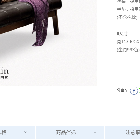
塗裝：採用
坐墊：採用
​​​​​​​(不含抱枕)
■尺寸
寬113.5X深
(坐寬99X深
分享至
規格
商品
運送
注意