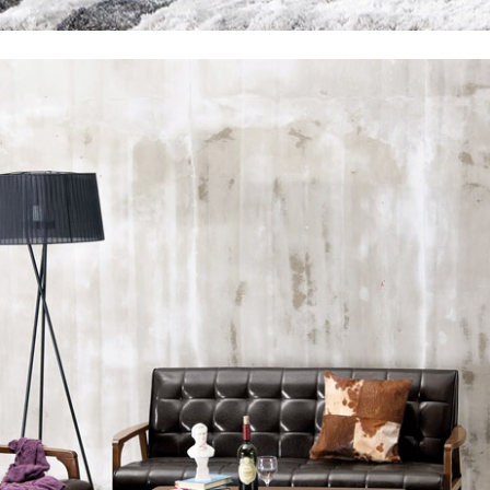
尺寸，大型物件因為人工丈量，難免會有些許誤差值(約正負0.5
需退換貨，請於收到貨7日內通知客服人員(Line@ ID：
@dersh
投、雲林、嘉義、台南、高雄、屏東、宜蘭、 花蓮、台東、金門
。鑑賞期間若發生非本司因素致使之汙損破壞，恕無法辦理退換
ershin
）
區固定每周(三)、(日)兩天收送貨，敬請見諒！
無維修服務，超過7日鑑賞期，商品使用年限，因客人使用習慣
損壞、零件短缺，則維修、搬運費用，需由消費者自行吸收(另事
修)。
賞期(注意:鑑賞期非試用期)，若非商品品質瑕疵問題於鑑賞期內
。
所及公開場合之商品則無享有商品一年保固之服務。
三日內完成付款，
交易恕不殺價，商品均已最低價格售出
，且在
佳、天候惡劣、過於偏遠之山區內等，或收貨地點搬運過於困難
成配送外，視狀況保有出貨的權利。
款或轉帳通知，商品將不予保留(訂單自動取消)。
，賣家無提供吊掛服務，若需以吊車或其他的吊掛方式吊運，費
收家具可聯絡當地請清潔隊回收,免付費清運專線：0800-085-7
的問題，並非一般快速到貨商品，無法指定特定時間送達，司機
以免浪費你的寶貴時間。