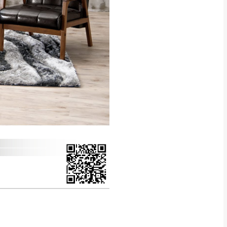
得視狀況延後或停止運送服
指定樓面。
《 如遇百貨周年慶
7