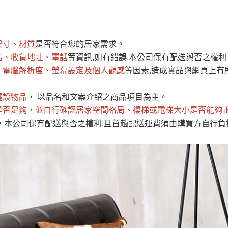
運 費 說 明
尺寸、材質
是否符合您的居家需求。
網頁無法及時更新，如有需要購買商品，請於出發前來電或到「官方
名、收貨地址、電話
等資訊,如有錯誤,本公司保有配送與否之權利
全部
依評論高至低排列
依評論低至高排列
現貨」與 「金額」。
、電腦解析度、螢幕設定及個人觀感
等因素,造成實品與網頁上有
運送費用
異常，商家有權取消訂單。
部分網路商品恕無法更改原設計或
（請先
含例假日)，我們客服會與您電話聯絡或E-Mail通知確認訂單。
擺設物品
， 以品名和文案介紹之商品項目為主。
是否足夠
E →
@dershin
，並自行確認居家空間格局、
）
樓梯或電梯大小是否能夠
，本公司保有配送與否之權利,且首趟配送運費須由購買方自行負
否現貨
，若未詢問下單後無現貨我們客服會再來電或E-Mail與您
 L
ine ID →
@dershin
）
峨眉鄉、
至基隆，南至苗栗，偏遠地區恕無法提供運送 (詳見運送規章)
鄉、寶山
免 運 費
它地區暫不開放，如因特殊地型限制(山區、鄉、鎮、村)、樓梯
送，
本公司保有出貨的權利。
工作安全，賣家無提供吊掛服務，若需以吊車或其他的吊掛方式