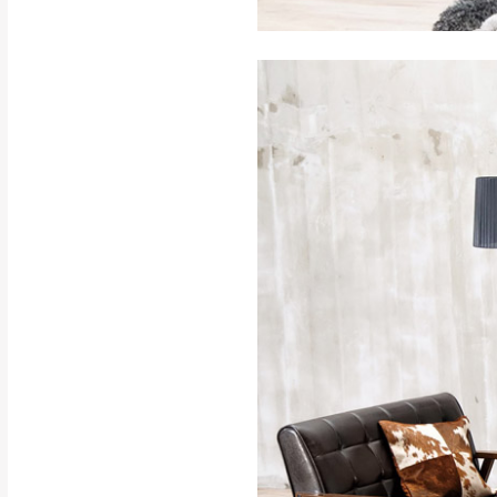
訂購前請確認商品
為主。
暫無配送地區
非因本公司問題而
：
彰化、南
（可於LINE線上詢問 →
狀態與完整包裝
@d
台北市、新北市地
本公司部份商品
加收說明
為因素導致商品
者同意將會進行維
到貨7日內為鑑
退貨運費。
如欲放置營業場
其它注意事項
▪️
訂單成立
時請儘速於
本司貨車運送如因路況不
請密切注意。
本公司除了盡最大努力完
▪️
三
日內若未接獲您的匯
保護物流人員的工作安全
▪️
無回收家具服務，若需回
因大型傢俱有組裝、配送
讓您不用整天在家等貨，