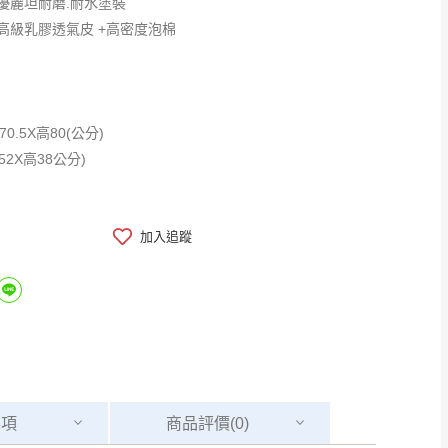
優麗坦耐磨.耐水塗裝
高級乳膠透氣皮 +高密度泡棉
70.5X高80(公分)
52X高38公分)
加入追蹤
事項
商品
評價(0)