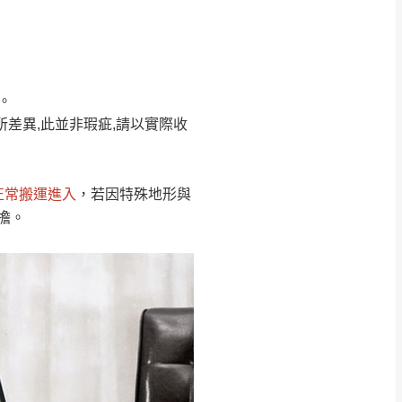
Line客服」來信確
。
只顯示附上圖片
只顯示附上評論
所差異,此並非瑕疵,請以實際收
偏遠地區
客製，敬請見諒！
線上詢問 LINE →
@dershin
）
正常搬運進入
，若因特殊地形與
復興鄉
擔。
聯絡
五峰鄉、橫山、北埔鄉、尖石
。
鄉山區、新埔山區、芎林山區、
關西 玉山里
太小、無法搬運上樓等因
無
吊運，費用將由買方自