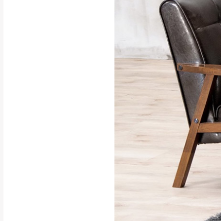
行支付。
新北
因大型傢俱有組
會再與您通知，
由於百貨公司配
基隆
發票寄送：
若您選擇三聯式或索取
送達，如遇國定假日將
苗栗
退換貨說明：
若收到不良品，
所有退回及換貨
品、附件、包裝
由於透過電腦螢
質感稍有不同，
是否合適)。