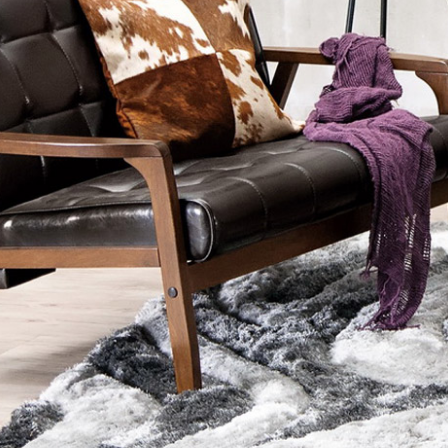
雙溪、
門、林口 
＊A108產品另收運費
裝、配送的問題，並非一般快速到貨商品，無法指定特定時間送
石碇、坪
讓你不用整天在家等貨，以節省您的寶貴時間。
送較為不易，故暫無法配送至百貨公司內部。
$ 9,000以上：免運費
$ 9,000以下：NT$500元
＊A108產品另收運費
兩聯式發票，發票將於商品完成出貨15個工作天另行寄出，另外約
$ 9,000以上：免運費
卓蘭鎮、
順延寄送。
$ 9,000以下：NT$500元
鄉
＊A108產品另收運費
請於到貨日起七日內通知本公司客服人員，我們將為您更換新品
配送天數：5~14天
之商品必須是全新狀態且完整包裝，床墊、床包、枕頭類產品需為
到貨時間：指定送貨日當天以電話聯絡確認
、廠商紙及所有附隨文件或資料之完整性)，若未依照上述方式處
幕選購商品，可能會因個人電腦螢幕的設定色差或解析度等因素，
｜周（一）配送部門固定公休無送貨｜
如因此而需退換貨，
需自付來回運費及人資成本
，請您訂購前詳
台北市、新北市地區固定每周(三)、(日)兩天收送貨