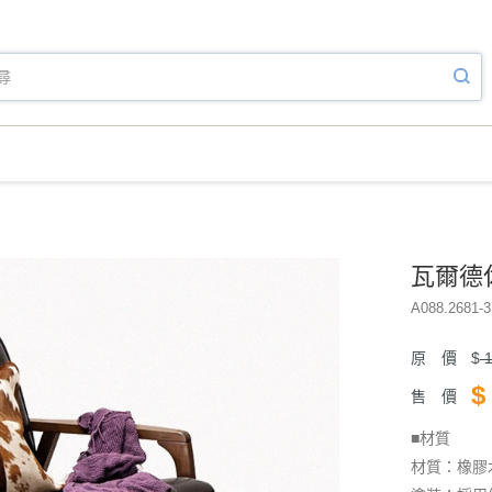
瓦爾德休
A088.2681-3
原 價
$
1
$
售 價
■材質
材質：橡膠