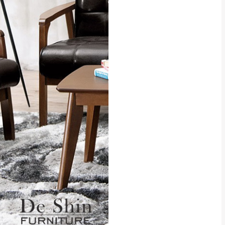
貢寮、烏來、平溪、九份、石
下福里、新店山區、三峽山區、
達，司機當天到貨前皆
林、福隆、淡水山區、北投湖山
路、深坑山區
基隆山區
加上2~7個工作天內
三灣、通霄山區、西湖、泰安
、大湖鄉、頭屋、獅潭鄉
，運費皆由本站負責，
未拆封狀態(請保持商
理，恕無法接受退貨。
 與實際商品的顏色、
加確認。(包含商品尺寸