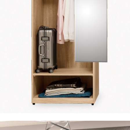
雙溪、
門、林口 
＊A108產品另收運費
裝、配送的問題，並非一般快速到貨商品，無法指定特定時間送
石碇、坪
讓你不用整天在家等貨，以節省您的寶貴時間。
送較為不易，故暫無法配送至百貨公司內部。
$ 9,000以上：免運費
$ 9,000以下：NT$500元
＊A108產品另收運費
兩聯式發票，發票將於商品完成出貨15個工作天另行寄出，另外約
$ 9,000以上：免運費
卓蘭鎮、
順延寄送。
$ 9,000以下：NT$500元
鄉
＊A108產品另收運費
請於到貨日起七日內通知本公司客服人員，我們將為您更換新品
配送天數：5~14天
之商品必須是全新狀態且完整包裝，床墊、床包、枕頭類產品需為
到貨時間：指定送貨日當天以電話聯絡確認
、廠商紙及所有附隨文件或資料之完整性)，若未依照上述方式處
幕選購商品，可能會因個人電腦螢幕的設定色差或解析度等因素，
｜周（一）配送部門固定公休無送貨｜
如因此而需退換貨，
需自付來回運費及人資成本
，請您訂購前詳
台北市、新北市地區固定每周(三)、(日)兩天收送貨