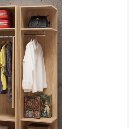
CM) 詳細尺寸以實品
in
)
，並須保持商品全新
、馬祖、澎湖地區
貨。
、居家環境不同。若屬人
先與消費者報價，消費
。
退貨之情形，我們需酌收
特定時日會給予折扣，
等因素，導致無法順利配送，
用將由買方自行支付。
17。
當天到貨前皆會再與您通知，