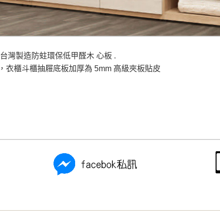
之災害警報等不可抗力情事，而危及運送人員輸送之安全，本司
開店前、閉店後時段，並送至百貨公司卸貨區為限，恕無法送至
關運送 》
 採用台灣製造防蛀環保低甲醛木 心板 .
家俱可聯絡當地請清潔隊回收,免付費清運專線：0800-085-71
，衣櫃斗櫃抽屜底板加厚為 5mm 高級夾板貼皮