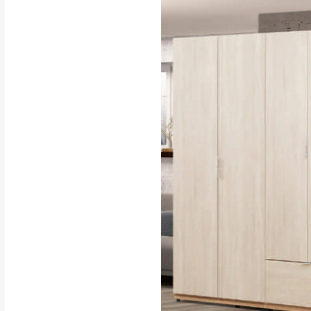
訂購前請確認商品
為主。
暫無配送地區
非因本公司問題而
：
彰化、南
（可於LINE線上詢問 →
狀態與完整包裝
@d
台北市、新北市地
本公司部份商品
加收說明
為因素導致商品
者同意將會進行維
到貨7日內為鑑
退貨運費。
如欲放置營業場
其它注意事項
▪️
訂單成立
時請儘速於
本司貨車運送如因路況不
請密切注意。
本公司除了盡最大努力完
▪️
三
日內若未接獲您的匯
保護物流人員的工作安全
▪️
無回收家具服務，若需回
因大型傢俱有組裝、配送
讓您不用整天在家等貨，