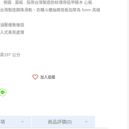
 . 側面 . 面板 . 採用台灣製造防蛀環保低甲醛木 心板 .
用台灣製造鋼珠滑軌，衣櫃斗櫃抽屜底板加厚為 5mm 高級
級油壓緩衝後鈕
崁入式美背處理
x高197 公分
加入追蹤
事項
商品
評價(0)