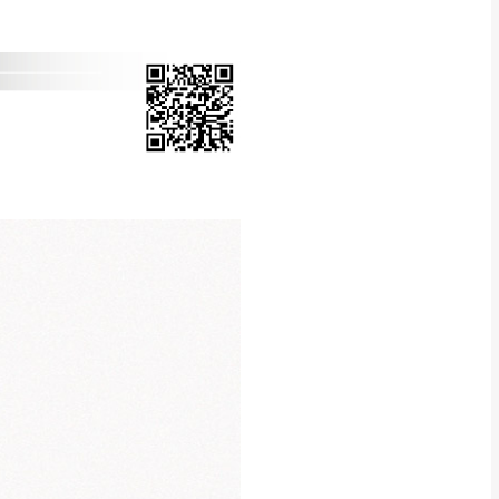
Line客服」來信確
只顯示附上圖片
只顯示附上評論
偏遠地區
客製，敬請見諒！
線上詢問 LINE →
@dershin
）
復興鄉
聯絡
五峰鄉、橫山、北埔鄉、尖石
。
鄉山區、新埔山區、芎林山區、
關西 玉山里
太小、無法搬運上樓等因
無
吊運，費用將由買方自