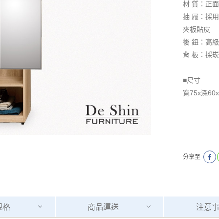
材 質：正面
抽 屜：採
夾板貼皮
後 鈕：高
背 板：採
■尺寸
寬75x深60
分享至
規格
商品
運送
注意