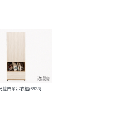
尺雙門單吊衣櫃(6933)