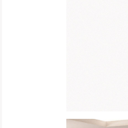
行支付。
新北
因大型傢俱有組
會再與您通知，
由於百貨公司配
基隆
發票寄送：
若您選擇三聯式或索取
送達，如遇國定假日將
苗栗
退換貨說明：
若收到不良品，
所有退回及換貨
品、附件、包裝
由於透過電腦螢
質感稍有不同，
是否合適)。