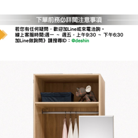
運 費 說 明
網頁無法及時更新，如有需要購買商品，請於出發前來電或到「官方
全部
依評論高至低排列
依評論低至高排列
現貨」與 「金額」。
運送費用
異常，商家有權取消訂單。
部分網路商品恕無法更改原設計或
（請先
含例假日)，我們客服會與您電話聯絡或E-Mail通知確認訂單。
E →
@dershin
）
否現貨
，若未詢問下單後無現貨我們客服會再來電或E-Mail與您
 L
ine ID →
@dershin
）
峨眉鄉、
至基隆，南至苗栗，偏遠地區恕無法提供運送 (詳見運送規章)
鄉、寶山
免 運 費
它地區暫不開放，如因特殊地型限制(山區、鄉、鎮、村)、樓梯
送，
本公司保有出貨的權利。
工作安全，賣家無提供吊掛服務，若需以吊車或其他的吊掛方式