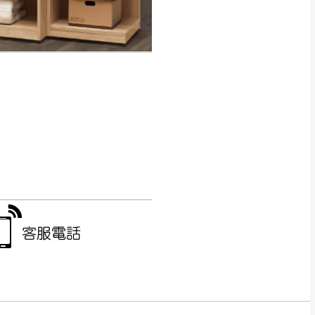
得視狀況延後或停止運送服
指定樓面。
《 如遇百貨周年慶
7