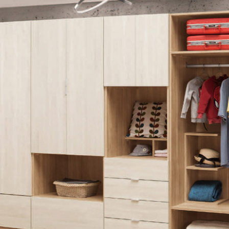
尺寸，大型物件因為人工丈量，難免會有些許誤差值(約正負0.5
需退換貨，請於收到貨7日內通知客服人員(Line@ ID：
@dersh
投、雲林、嘉義、台南、高雄、屏東、宜蘭、 花蓮、台東、金門
。鑑賞期間若發生非本司因素致使之汙損破壞，恕無法辦理退換
ershin
）
區固定每周(三)、(日)兩天收送貨，敬請見諒！
無維修服務，超過7日鑑賞期，商品使用年限，因客人使用習慣
損壞、零件短缺，則維修、搬運費用，需由消費者自行吸收(另事
修)。
賞期(注意:鑑賞期非試用期)，若非商品品質瑕疵問題於鑑賞期內
。
所及公開場合之商品則無享有商品一年保固之服務。
三日內完成付款，
交易恕不殺價，商品均已最低價格售出
，且在
佳、天候惡劣、過於偏遠之山區內等，或收貨地點搬運過於困難
成配送外，視狀況保有出貨的權利。
款或轉帳通知，商品將不予保留(訂單自動取消)。
，賣家無提供吊掛服務，若需以吊車或其他的吊掛方式吊運，費
收家具可聯絡當地請清潔隊回收,免付費清運專線：0800-085-7
的問題，並非一般快速到貨商品，無法指定特定時間送達，司機
以免浪費你的寶貴時間。