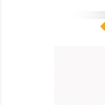
注意事項：
0
由於
品項繁多，
/5
(0)筆
認商品是否有「
運送地
區
若商品價格或庫存有
接單後二日內(不
（線上客
服 LIN
桃園
下單前先詢問是
（洽詢方式請搜尋
運送範圍：限定北
新竹
配送範圍：
苗栗至基隆；其
台北
素，導致無法配
保護物流人員的