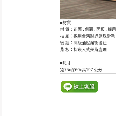
如遇自然災害、政府宣布
務。
百貨公司配送暫無法配合
■材質
期間，恕暫停百貨公司相
材 質：正面 . 側面 . 面板 .
無回收家具服務，若需回收
抽 屜：採用台灣製造鋼珠滑軌
後 鈕：高級油壓緩衝後鈕
背 板：採崁入式美背處理
■尺寸
寬75x深60x高197 公分