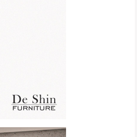
貢寮、烏來、平溪、九份、石
下福里、新店山區、三峽山區、
達，司機當天到貨前皆
林、福隆、淡水山區、北投湖山
路、深坑山區
基隆山區
加上2~7個工作天內
三灣、通霄山區、西湖、泰安
、大湖鄉、頭屋、獅潭鄉
，運費皆由本站負責，
未拆封狀態(請保持商
理，恕無法接受退貨。
 與實際商品的顏色、
加確認。(包含商品尺寸