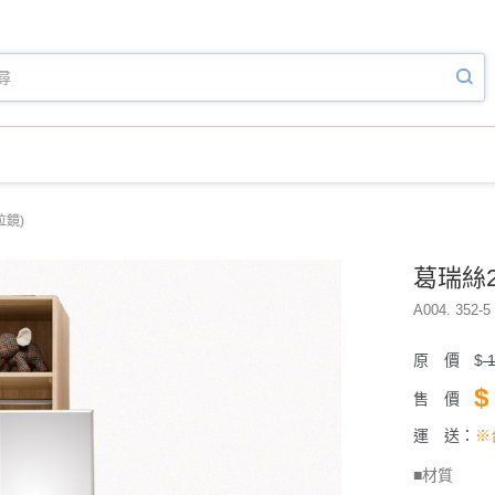
拉鏡)
葛瑞絲2
A004. 352-5 
原 價
$
1
$
售 價
運 送：
※
■材質