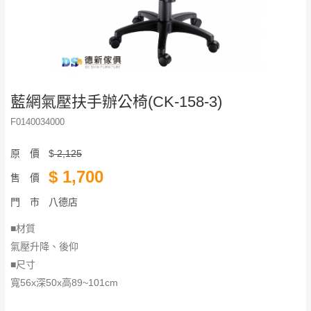
藍網氣壓扶手辦公椅(CK-158-3)
F0140034000
原 價
$
2,125
$
1,700
售 價
門 市
八德店
■材質
氣壓升降、後仰
■尺寸
​​​​​​​寬56x深50x高89~101cm