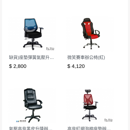
遇百貨周年慶期間，恕暫停百貨公司相關運送 》
無回收家具服務，若需回收家俱可聯絡當地請清潔隊
▪️
訂單成立
時請儘速於三日內完成付款，
交易恕不
回收,免付費清運專線：0800-085-717
殺價，商品均已最低價格售出
，且在特定時日會給
予折扣，請密切注意。
▪️
三
日內若未接獲您的匯款或轉帳通知，商品將不
予保留(訂單自動取消)。
▪️
無回收家具服務，若需回收家具可聯絡當地請清
缺貨)座墊彈簧氣壓升降辦公椅-藍
微笑賽車辦公椅(紅)
潔隊回收,免付費清運專線：0800-085-717。
$ 2,800
$ 4,120
氣壓高背黑皮升降辦公椅
高背紅網泡棉座墊辦公椅(CK-616-1)