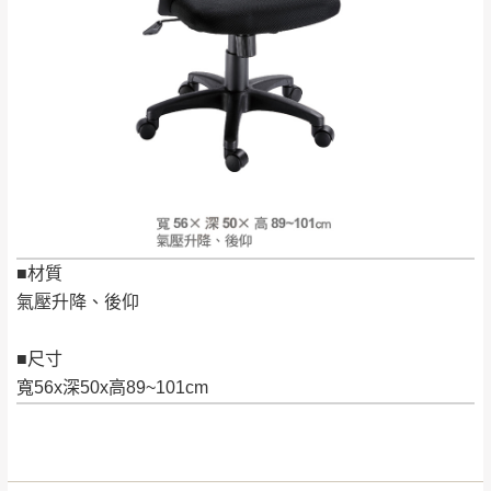
只顯示附上評論
單。
部分網路商品恕無法更改原設計或客製，敬請
桃園
復興鄉
見諒！
接單後二日內(不含例假日)，我們客服會與您
峨眉鄉、五峰鄉、
電話聯絡或E-Mail通知確認訂單。
橫山、北埔鄉、尖
（線上客
服 LINE →
@dershin
）
石鄉、寶山鄉山
新竹
下單前先詢問是否現貨
，若未詢問下單後無
區、新埔山區、芎
現貨我們客服會再來電或E-Mail與您聯絡
林山區、關西 玉山
免 運
（洽詢方式請搜尋 L
ine ID →
@dershin
）
里
費
運送範圍：限定北至基隆，南至苗栗，偏遠
■材質
地區恕無法提供運送 (詳見運送規章)。
台北
無
氣壓升降、後仰
雙溪、貢寮、烏
■尺寸
配送範圍：
來、平溪、九份、
寬56x深50x高89~101cm
苗栗至基隆；其它地區暫不開放，如因特殊
石門、林口 下福
＊A108產品另收運費
地型限制(山區、鄉、鎮、村)、樓梯太小、無
里、新店山區、三
新北
法搬運上樓等因素，導致無法配送，
本公司
峽山區、石碇、坪
保有出貨的權利。