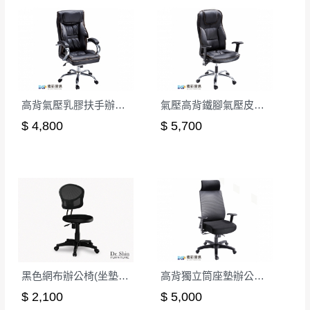
其它注意事項
內通知客服人員(Line@ ID：
@dershin
)
，並
本司貨車運送如因路況不佳、天候惡劣、過於偏遠之
須保持商品全新狀態與完整包裝。鑑賞期間
山區內等，或收貨地點搬運過於困難等因素，導致無
若發生非本司因素致使之汙損破壞，恕無法
法順利配送，本公司除了盡最大努力完成配送外，視
辦理退換貨。
狀況保有出貨的權利。
台北市、新北市地區固定每周(三)、(日)兩天
保護物流人員的工作安全，賣家無提供吊掛服務，若
收送貨，敬請見諒！
高背氣壓乳膠扶手辦公椅(CK-668)
氣壓高背鐵腳氣壓皮辦公椅
需以吊車或其他的吊掛方式吊運，費用將由買方自行
本公司部份商品無維修服務，超過7日鑑賞
$ 4,800
$ 5,700
支付。
期，商品使用年限，因客人使用習慣、居家
因大型傢俱有組裝、配送的問題，並非一般快速到貨
環境不同。若屬人為因素導致商品損壞、零
商品，無法指定特定時間送達，司機當天到貨前皆會
件短缺，則維修、搬運費用，需由消費者自
再與您通知，讓您不用整天在家等貨，以免浪費你的
行吸收(另事先與消費者報價，消費者同意將
寶貴時間。
會進行維修)。
如遇自然災害、政府宣布之災害警報等不可抗力情
到貨7日內為鑑賞期(注意:鑑賞期非試用期)，
事，而危及運送人員輸送之安全，本司得視狀況延後
若非商品品質瑕疵問題於鑑賞期內退貨之情
或停止運送服務。
形，我們需酌收退貨運費。
百貨公司配送暫無法配合開店前、閉店後時段，並送
黑色網布辦公椅(坐墊PU成型泡棉)
高背獨立筒座墊辦公椅/後仰無段鎖定
如欲放置營業場所及公開場合之商品則無享
至百貨公司卸貨區為限，恕無法送至指定樓面。
《 如
$ 2,100
$ 5,000
有商品一年保固之服務。