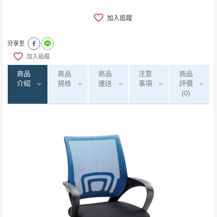
加入追蹤
分享至
加入追蹤
商品
商品
商品
注意
商品
介紹
規格
運送
事項
評價
(0)
0
注意事項：
/5
運 費 說 明
(0)筆
由於
品項繁多，網頁無法及時更新，如有需
要購買商品，請於出發前來電或到「官方
全部
依評論高至低排列
偏遠地區
Line客服」來信確認商品是否有「現貨」與
運送地
區
運送費用
「金額」。
（請先線上詢問 LINE
依評論低至高排列
只顯示附上圖片
→
@dershin
）
若商品價格或庫存有異常，商家有權取消訂