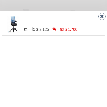
原 價 $ 2,125
售 價 $ 1,700
網狀獨立筒辦公椅
氣壓高背紅網全透網布辦公椅
$ 5,500
$ 3,000
獨立筒坐墊氣壓辦公椅(黑色)
防刮皮鋁合金腳辦公椅(CK-088)