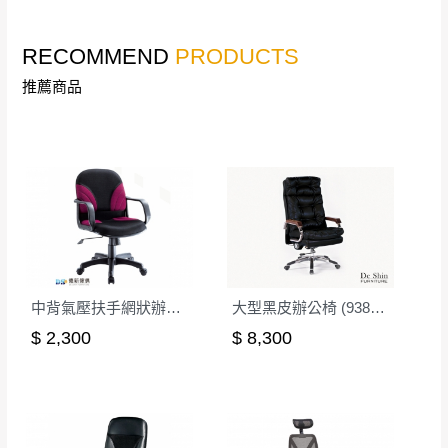
林、福隆、淡水山
保護物流人員的工作安全，賣家無提供吊掛
區、北投湖山路、
服務，若需以吊車或其他的吊掛方式吊運，
RECOMMEND
PRODUCTS
深坑山區
費用將由買方自行支付。
$ 9,000以上：免
推薦商品
因大型傢俱有組裝、配送的問題，並非一般
運費
快速到貨商品，無法指定特定時間送達，司
基隆
$ 9,000以下：
基隆山區
機當天到貨前皆會再與您通知，讓你不用整
NT$500元
天在家等貨，以節省您的寶貴時間。
＊A108產品另收運費
由於百貨公司配送較為不易，故暫無法配送
$ 9,000以上：免
至百貨公司內部。
卓蘭鎮、三灣、通
運費
霄山區、西湖、泰
苗栗
$ 9,000以下：
安鄉、大湖鄉、頭
發票寄送：
NT$500元
屋、獅潭鄉
中背氣壓扶手網狀辦公椅-紅
大型黑皮辦公椅 (9388A)(LM21A)
若您選擇三聯式或索取兩聯式發票，發票將於商品
＊A108產品另收運費
$ 2,300
$ 8,300
完成出貨15個工作天另行寄出，另外約加上2~7個
工作天內送達，如遇國定假日將順延寄送。
配送天數：5~14天
到貨時間：指定送貨日當天以電話聯絡確認
退換貨說明：