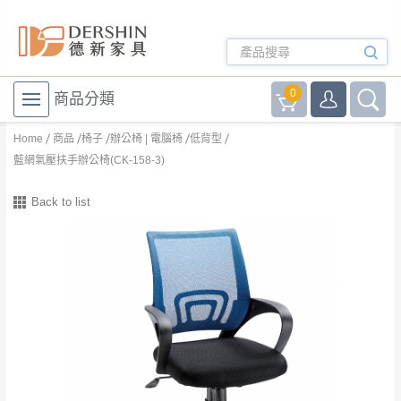
0
商品分類
Home
商品
椅子
辦公椅 | 電腦椅
低背型
藍網氣壓扶手辦公椅(CK-158-3)
Back to list