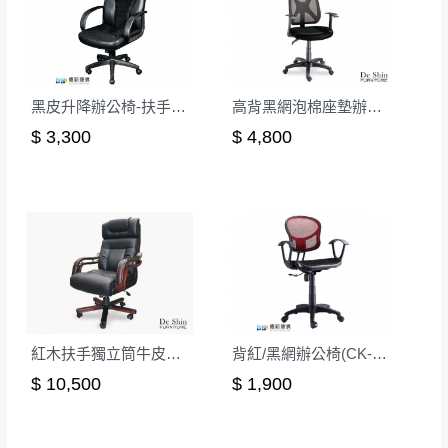
若收到不良品，請於到貨日起七日內通知本
｜周（一）配送部門固定公休無送貨｜
公司客服人員，我們將為您更換新品，運費
皆由本站負責，所有退回及換貨之商品必須
台北市、新北市地區固定每周(三)、(日)兩天收送貨
是全新狀態且完整包裝，床墊、床包、枕頭
類產品需為未拆封狀態(請保持商品、附件、
黑皮升降辦公椅-扶手顆粒
高背黑網泡棉座墊辦公椅
包裝、廠商紙及所有附隨文件或資料之完整
暫無配送地區
$ 3,300
$ 4,800
：
彰化、南投、雲林、嘉義、台南、高
性)，若未依照上述方式處理，恕無法接受退
雄、屏東、宜蘭、 花蓮、台東、金門、馬祖、澎湖地區
貨。
（可於LINE線上詢問 →
@dershin
）
由於透過電腦螢幕選購商品，可能會因個人
電腦螢幕的設定色差或解析度等因素， 與實
際商品的顏色、質感稍有不同，如因此而需
加收說明
退換貨，
需自付來回運費及人資成本
，請您
訂購前詳加確認。(包含商品尺寸是否合適)。
訂購前請確認商品尺寸，大型物件因為人工
紅木扶手獨立筒牛皮辦公椅
背紅/黑網辦公椅(CK-310-1)
丈量，難免會有些許誤差值(約正負0.5CM)
。
$ 10,500
$ 1,900
詳細尺寸以實品為主。
。
非因本公司問題而需退換貨，請於收到貨7日