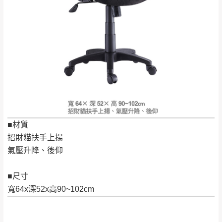
只顯示附上評論
單。
部分網路商品恕無法更改原設計或客製，敬請
桃園
復興鄉
見諒！
接單後二日內(不含例假日)，我們客服會與您
峨眉鄉、五峰鄉、
電話聯絡或E-Mail通知確認訂單。
橫山、北埔鄉、尖
（線上客
服 LINE →
@dershin
）
石鄉、寶山鄉山
新竹
下單前先詢問是否現貨
，若未詢問下單後無
區、新埔山區、芎
現貨我們客服會再來電或E-Mail與您聯絡
林山區、關西 玉山
免 運
（洽詢方式請搜尋 L
ine ID →
@dershin
）
里
費
運送範圍：限定北至基隆，南至苗栗，偏遠
■材質
地區恕無法提供運送 (詳見運送規章)。
台北
無
招財貓扶手上揚
氣壓升降、後仰
雙溪、貢寮、烏
配送範圍：
來、平溪、九份、
■尺寸
苗栗至基隆；其它地區暫不開放，如因特殊
石門、林口 下福
寬64x深52x高90~102cm
＊A108產品另收運費
地型限制(山區、鄉、鎮、村)、樓梯太小、無
里、新店山區、三
新北
法搬運上樓等因素，導致無法配送，
本公司
峽山區、石碇、坪
保有出貨的權利。