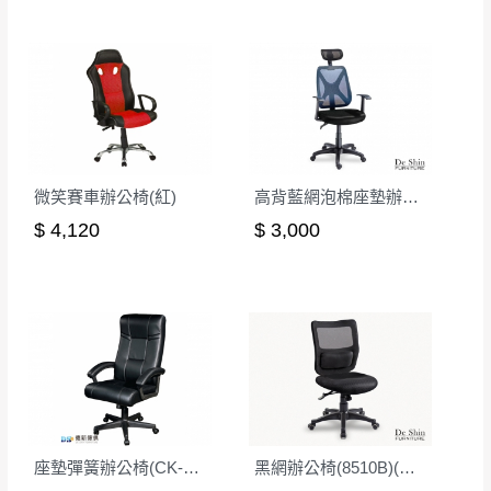
其它注意事項
內通知客服人員(Line@ ID：
@dershin
)
，並
本司貨車運送如因路況不佳、天候惡劣、過於偏遠之
須保持商品全新狀態與完整包裝。鑑賞期間
山區內等，或收貨地點搬運過於困難等因素，導致無
若發生非本司因素致使之汙損破壞，恕無法
法順利配送，本公司除了盡最大努力完成配送外，視
辦理退換貨。
狀況保有出貨的權利。
台北市、新北市地區固定每周(三)、(日)兩天
保護物流人員的工作安全，賣家無提供吊掛服務，若
收送貨，敬請見諒！
需以吊車或其他的吊掛方式吊運，費用將由買方自行
本公司部份商品無維修服務，超過7日鑑賞
微笑賽車辦公椅(紅)
高背藍網泡棉座墊辦公椅
支付。
期，商品使用年限，因客人使用習慣、居家
$ 4,120
$ 3,000
因大型傢俱有組裝、配送的問題，並非一般快速到貨
環境不同。若屬人為因素導致商品損壞、零
商品，無法指定特定時間送達，司機當天到貨前皆會
件短缺，則維修、搬運費用，需由消費者自
再與您通知，讓您不用整天在家等貨，以免浪費你的
行吸收(另事先與消費者報價，消費者同意將
寶貴時間。
會進行維修)。
如遇自然災害、政府宣布之災害警報等不可抗力情
到貨7日內為鑑賞期(注意:鑑賞期非試用期)，
事，而危及運送人員輸送之安全，本司得視狀況延後
若非商品品質瑕疵問題於鑑賞期內退貨之情
或停止運送服務。
形，我們需酌收退貨運費。
百貨公司配送暫無法配合開店前、閉店後時段，並送
如欲放置營業場所及公開場合之商品則無享
至百貨公司卸貨區為限，恕無法送至指定樓面。
《 如
座墊彈簧辦公椅(CK-301-1)
黑網辦公椅(8510B)(無扶)
有商品一年保固之服務。