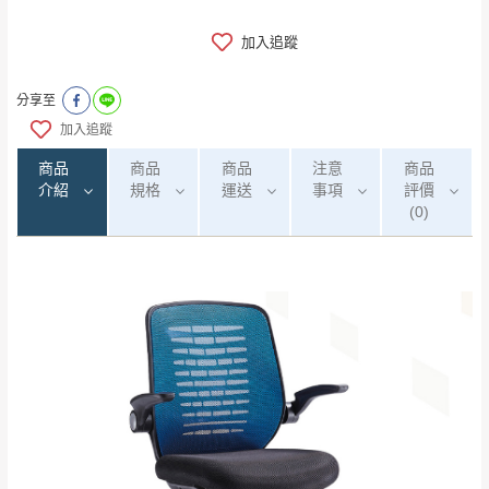
加入追蹤
分享至
加入追蹤
商品
商品
商品
注意
商品
介紹
規格
運送
事項
評價
(0)
0
注意事項：
/5
運 費 說 明
(0)筆
由於
品項繁多，網頁無法及時更新，如有需
要購買商品，請於出發前來電或到「官方
全部
依評論高至低排列
偏遠地區
Line客服」來信確認商品是否有「現貨」與
運送地
區
運送費用
「金額」。
（請先線上詢問 LINE
依評論低至高排列
只顯示附上圖片
→
@dershin
）
若商品價格或庫存有異常，商家有權取消訂