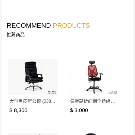
林、福隆、淡水山
保護物流人員的工作安全，賣家無提供吊掛
區、北投湖山路、
服務，若需以吊車或其他的吊掛方式吊運，
深坑山區
費用將由買方自行支付。
RECOMMEND
PRODUCTS
$ 9,000以上：免
因大型傢俱有組裝、配送的問題，並非一般
運費
推薦商品
快速到貨商品，無法指定特定時間送達，司
基隆
$ 9,000以下：
基隆山區
機當天到貨前皆會再與您通知，讓你不用整
NT$500元
天在家等貨，以節省您的寶貴時間。
＊A108產品另收運費
由於百貨公司配送較為不易，故暫無法配送
$ 9,000以上：免
至百貨公司內部。
卓蘭鎮、三灣、通
運費
霄山區、西湖、泰
苗栗
$ 9,000以下：
安鄉、大湖鄉、頭
發票寄送：
NT$500元
屋、獅潭鄉
若您選擇三聯式或索取兩聯式發票，發票將於商品
＊A108產品另收運費
大型黑皮辦公椅 (9388A)(LM21A)
氣壓高背紅網全透網布辦公椅
完成出貨15個工作天另行寄出，另外約加上2~7個
$ 8,300
$ 3,000
工作天內送達，如遇國定假日將順延寄送。
配送天數：5~14天
到貨時間：指定送貨日當天以電話聯絡確認
退換貨說明：