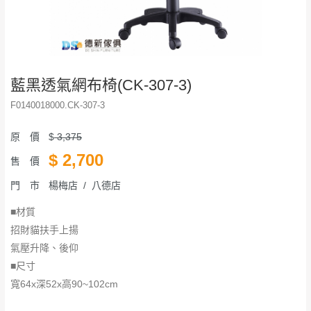
藍黑透氣網布椅(CK-307-3)
F0140018000.CK-307-3
原 價
$
3,375
$
2,700
售 價
門 市
楊梅店 / 八德店
■材質
招財貓扶手上揚
氣壓升降、後仰
■尺寸
​​​​​​​寬64x深52x高90~102cm