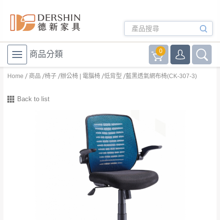
0
商品分類
Home
商品
椅子
辦公椅 | 電腦椅
低背型
藍黑透氣網布椅(CK-307-3)
Back to list