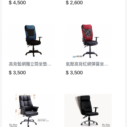
遇百貨周年慶期間，恕暫停百貨公司相關運送 》
$ 4,500
$ 2,600
無回收家具服務，若需回收家俱可聯絡當地請清潔隊
▪️
訂單成立
時請儘速於三日內完成付款，
交易恕不
回收,免付費清運專線：0800-085-717
殺價，商品均已最低價格售出
，且在特定時日會給
予折扣，請密切注意。
▪️
三
日內若未接獲您的匯款或轉帳通知，商品將不
予保留(訂單自動取消)。
▪️
無回收家具服務，若需回收家具可聯絡當地請清
潔隊回收,免付費清運專線：0800-085-717。
高背藍網獨立筒坐墊辦公椅(藍色)
氣壓高背紅網彈簧坐墊辦公椅
$ 3,500
$ 3,500