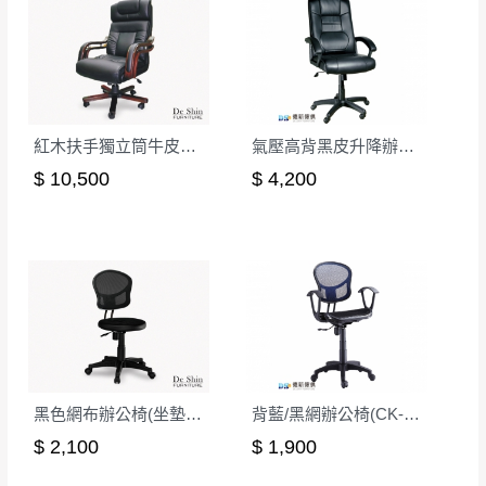
若收到不良品，請於到貨日起七日內通知本
｜周（一）配送部門固定公休無送貨｜
公司客服人員，我們將為您更換新品，運費
皆由本站負責，所有退回及換貨之商品必須
台北市、新北市地區固定每周(三)、(日)兩天收送貨
是全新狀態且完整包裝，床墊、床包、枕頭
類產品需為未拆封狀態(請保持商品、附件、
包裝、廠商紙及所有附隨文件或資料之完整
紅木扶手獨立筒牛皮辦公椅
氣壓高背黑皮升降辦公椅
暫無配送地區
：
彰化、南投、雲林、嘉義、台南、高
性)，若未依照上述方式處理，恕無法接受退
$ 10,500
$ 4,200
雄、屏東、宜蘭、 花蓮、台東、金門、馬祖、澎湖地區
貨。
（可於LINE線上詢問 →
@dershin
）
由於透過電腦螢幕選購商品，可能會因個人
電腦螢幕的設定色差或解析度等因素， 與實
際商品的顏色、質感稍有不同，如因此而需
加收說明
退換貨，
需自付來回運費及人資成本
，請您
訂購前詳加確認。(包含商品尺寸是否合適)。
訂購前請確認商品尺寸，大型物件因為人工
丈量，難免會有些許誤差值(約正負0.5CM)
。
黑色網布辦公椅(坐墊PU成型泡棉)
背藍/黑網辦公椅(CK-310-3)
詳細尺寸以實品為主。
。
$ 2,100
$ 1,900
非因本公司問題而需退換貨，請於收到貨7日