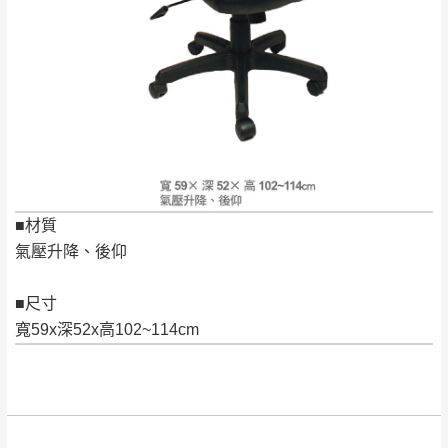
桃園
復興鄉
見諒！
接單後二日內(不含例假日)，我們客服會與您
峨眉鄉、五峰鄉、
電話聯絡或E-Mail通知確認訂單。
橫山、北埔鄉、尖
（線上客
服 LINE →
@dershin
）
石鄉、寶山鄉山
新竹
下單前先詢問是否現貨
，若未詢問下單後無
區、新埔山區、芎
現貨我們客服會再來電或E-Mail與您聯絡
林山區、關西 玉山
免 運
（洽詢方式請搜尋 L
ine ID →
@dershin
）
里
費
運送範圍：限定北至基隆，南至苗栗，偏遠
■材質
地區恕無法提供運送 (詳見運送規章)。
台北
無
氣壓升降、後仰
雙溪、貢寮、烏
■尺寸
配送範圍：
來、平溪、九份、
寬59x深52x高102~114cm
苗栗至基隆；其它地區暫不開放，如因特殊
石門、林口 下福
＊A108產品另收運費
地型限制(山區、鄉、鎮、村)、樓梯太小、無
里、新店山區、三
新北
法搬運上樓等因素，導致無法配送，
本公司
峽山區、石碇、坪
保有出貨的權利。
林、福隆、淡水山
保護物流人員的工作安全，賣家無提供吊掛