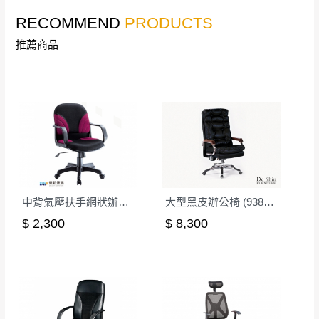
區、北投湖山路、
服務，若需以吊車或其他的吊掛方式吊運，
RECOMMEND
PRODUCTS
深坑山區
費用將由買方自行支付。
$ 9,000以上：免
推薦商品
因大型傢俱有組裝、配送的問題，並非一般
運費
快速到貨商品，無法指定特定時間送達，司
基隆
$ 9,000以下：
基隆山區
機當天到貨前皆會再與您通知，讓你不用整
NT$500元
天在家等貨，以節省您的寶貴時間。
＊A108產品另收運費
由於百貨公司配送較為不易，故暫無法配送
$ 9,000以上：免
至百貨公司內部。
卓蘭鎮、三灣、通
運費
霄山區、西湖、泰
苗栗
$ 9,000以下：
安鄉、大湖鄉、頭
發票寄送：
NT$500元
屋、獅潭鄉
中背氣壓扶手網狀辦公椅-紅
大型黑皮辦公椅 (9388A)(LM21A)
若您選擇三聯式或索取兩聯式發票，發票將於商品
＊A108產品另收運費
$ 2,300
$ 8,300
完成出貨15個工作天另行寄出，另外約加上2~7個
工作天內送達，如遇國定假日將順延寄送。
配送天數：5~14天
到貨時間：指定送貨日當天以電話聯絡確認
退換貨說明：
若收到不良品，請於到貨日起七日內通知本
｜周（一）配送部門固定公休無送貨｜