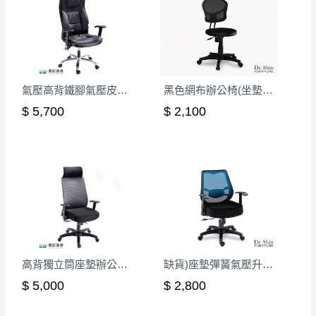
本司貨車運送如因路況不佳、天候惡劣、過於偏遠之
須保持商品全新狀態與完整包裝。鑑賞期間
山區內等，或收貨地點搬運過於困難等因素，導致無
若發生非本司因素致使之汙損破壞，恕無法
法順利配送，本公司除了盡最大努力完成配送外，視
辦理退換貨。
狀況保有出貨的權利。
台北市、新北市地區固定每周(三)、(日)兩天
保護物流人員的工作安全，賣家無提供吊掛服務，若
收送貨，敬請見諒！
氣壓高背鐵腳氣壓皮辦公椅
黑色網布辦公椅(坐墊PU成型泡棉)
需以吊車或其他的吊掛方式吊運，費用將由買方自行
本公司部份商品無維修服務，超過7日鑑賞
$ 5,700
$ 2,100
支付。
期，商品使用年限，因客人使用習慣、居家
因大型傢俱有組裝、配送的問題，並非一般快速到貨
環境不同。若屬人為因素導致商品損壞、零
商品，無法指定特定時間送達，司機當天到貨前皆會
件短缺，則維修、搬運費用，需由消費者自
再與您通知，讓您不用整天在家等貨，以免浪費你的
行吸收(另事先與消費者報價，消費者同意將
寶貴時間。
會進行維修)。
如遇自然災害、政府宣布之災害警報等不可抗力情
到貨7日內為鑑賞期(注意:鑑賞期非試用期)，
事，而危及運送人員輸送之安全，本司得視狀況延後
若非商品品質瑕疵問題於鑑賞期內退貨之情
或停止運送服務。
形，我們需酌收退貨運費。
百貨公司配送暫無法配合開店前、閉店後時段，並送
高背獨立筒座墊辦公椅/後仰無段鎖定
缺貨)座墊彈簧氣壓升降辦公椅-藍
如欲放置營業場所及公開場合之商品則無享
至百貨公司卸貨區為限，恕無法送至指定樓面。
《 如
$ 5,000
$ 2,800
有商品一年保固之服務。
遇百貨周年慶期間，恕暫停百貨公司相關運送 》