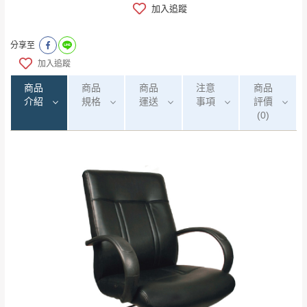
加入追蹤
分享至
加入追蹤
商品
商品
商品
注意
商品
介紹
規格
運送
事項
評價
(0)
0
注意事項：
/5
運 費 說 明
(0)筆
由於
品項繁多，網頁無法及時更新，如有需
要購買商品，請於出發前來電或到「官方
全部
依評論高至低排列
偏遠地區
Line客服」來信確認商品是否有「現貨」與
運送地
區
運送費用
「金額」。
（請先線上詢問 LINE
依評論低至高排列
只顯示附上圖片
→
@dershin
）
若商品價格或庫存有異常，商家有權取消訂
只顯示附上評論
單。
部分網路商品恕無法更改原設計或客製，敬請