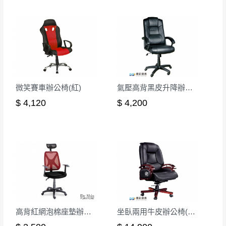
無回收家具服務，若需回收家俱可聯絡當地請清潔隊
▪️
訂單成立
時請儘速於三日內完成付款，
交易恕不
回收,免付費清運專線：0800-085-717
殺價，商品均已最低價格售出
，且在特定時日會給
予折扣，請密切注意。
▪️
三
日內若未接獲您的匯款或轉帳通知，商品將不
予保留(訂單自動取消)。
▪️
無回收家具服務，若需回收家具可聯絡當地請清
微笑賽車辦公椅(紅)
氣壓高背黑皮升降辦公椅
潔隊回收,免付費清運專線：0800-085-717。
$ 4,120
$ 4,200
高背紅網泡棉座墊辦公椅(CK-616-1)
坐臥兩用牛皮辦公椅(CK-708)