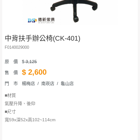
中背扶手辦公椅(CK-401)
F0140029000
原 價
$
3,125
$
2,600
售 價
門 市
楊梅店 / 南崁店 / 龜山店
■材質
氣壓升降、後仰
■尺寸
​​​​​​​寬59x深52x高102~114cm