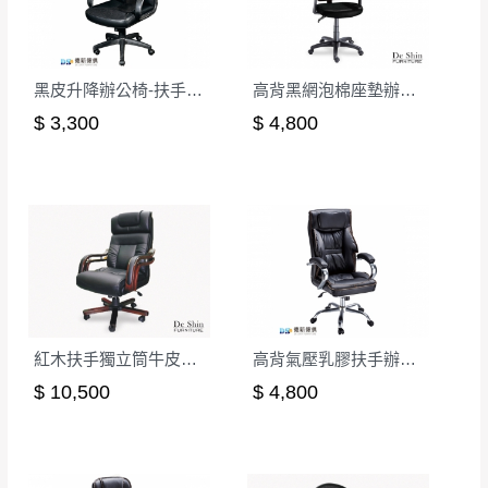
公司客服人員，我們將為您更換新品，運費
皆由本站負責，所有退回及換貨之商品必須
台北市、新北市地區固定每周(三)、(日)兩天收送貨
是全新狀態且完整包裝，床墊、床包、枕頭
類產品需為未拆封狀態(請保持商品、附件、
黑皮升降辦公椅-扶手顆粒
高背黑網泡棉座墊辦公椅
包裝、廠商紙及所有附隨文件或資料之完整
暫無配送地區
$ 3,300
$ 4,800
：
彰化、南投、雲林、嘉義、台南、高
性)，若未依照上述方式處理，恕無法接受退
雄、屏東、宜蘭、 花蓮、台東、金門、馬祖、澎湖地區
貨。
（可於LINE線上詢問 →
@dershin
）
由於透過電腦螢幕選購商品，可能會因個人
電腦螢幕的設定色差或解析度等因素， 與實
際商品的顏色、質感稍有不同，如因此而需
加收說明
退換貨，
需自付來回運費及人資成本
，請您
訂購前詳加確認。(包含商品尺寸是否合適)。
訂購前請確認商品尺寸，大型物件因為人工
紅木扶手獨立筒牛皮辦公椅
高背氣壓乳膠扶手辦公椅(CK-668)
丈量，難免會有些許誤差值(約正負0.5CM)
。
$ 10,500
$ 4,800
詳細尺寸以實品為主。
。
非因本公司問題而需退換貨，請於收到貨7日
其它注意事項
內通知客服人員(Line@ ID：
@dershin
)
，並