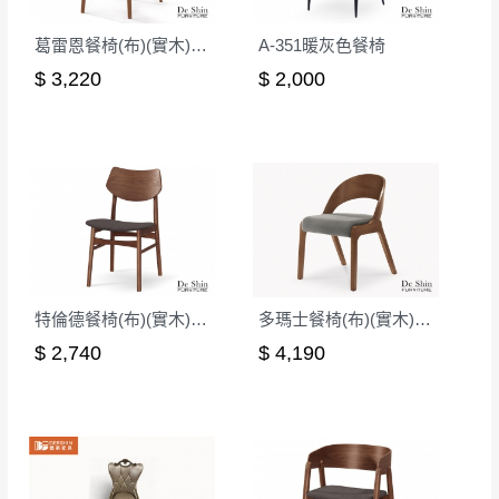
。
非因本公司問題而需退換貨，請於收到貨7日
葛雷恩餐椅(布)(實木)(MI-964)
A-351暖灰色餐椅
其它注意事項
內通知客服人員(Line@ ID：
@dershin
)
，並
$ 3,220
$ 2,000
本司貨車運送如因路況不佳、天候惡劣、過於偏遠之
須保持商品全新狀態與完整包裝。鑑賞期間
山區內等，或收貨地點搬運過於困難等因素，導致無
若發生非本司因素致使之汙損破壞，恕無法
法順利配送，本公司除了盡最大努力完成配送外，視
辦理退換貨。
狀況保有出貨的權利。
台北市、新北市地區固定每周(三)、(日)兩天
保護物流人員的工作安全，賣家無提供吊掛服務，若
收送貨，敬請見諒！
需以吊車或其他的吊掛方式吊運，費用將由買方自行
本公司部份商品無維修服務，超過7日鑑賞
支付。
期，商品使用年限，因客人使用習慣、居家
因大型傢俱有組裝、配送的問題，並非一般快速到貨
環境不同。若屬人為因素導致商品損壞、零
特倫德餐椅(布)(實木)(MI-469)
多瑪士餐椅(布)(實木)(MI-836)
商品，無法指定特定時間送達，司機當天到貨前皆會
件短缺，則維修、搬運費用，需由消費者自
$ 2,740
$ 4,190
再與您通知，讓您不用整天在家等貨，以免浪費你的
行吸收(另事先與消費者報價，消費者同意將
寶貴時間。
會進行維修)。
如遇自然災害、政府宣布之災害警報等不可抗力情
到貨7日內為鑑賞期(注意:鑑賞期非試用期)，
事，而危及運送人員輸送之安全，本司得視狀況延後
若非商品品質瑕疵問題於鑑賞期內退貨之情
或停止運送服務。
形，我們需酌收退貨運費。
百貨公司配送暫無法配合開店前、閉店後時段，並送