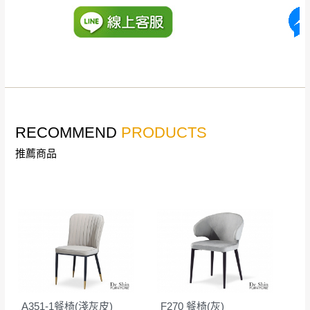
里、新店山區、三
新北
法搬運上樓等因素，導致無法配送，
本公司
峽山區、石碇、坪
保有出貨的權利。
林、福隆、淡水山
保護物流人員的工作安全，賣家無提供吊掛
區、北投湖山路、
服務，若需以吊車或其他的吊掛方式吊運，
深坑山區
費用將由買方自行支付。
$ 9,000以上：免
因大型傢俱有組裝、配送的問題，並非一般
運費
快速到貨商品，無法指定特定時間送達，司
基隆
$ 9,000以下：
基隆山區
RECOMMEND
PRODUCTS
機當天到貨前皆會再與您通知，讓你不用整
NT$500元
推薦商品
天在家等貨，以節省您的寶貴時間。
＊A108產品另收運費
由於百貨公司配送較為不易，故暫無法配送
$ 9,000以上：免
至百貨公司內部。
卓蘭鎮、三灣、通
運費
霄山區、西湖、泰
苗栗
$ 9,000以下：
安鄉、大湖鄉、頭
發票寄送：
NT$500元
屋、獅潭鄉
若您選擇三聯式或索取兩聯式發票，發票將於商品
＊A108產品另收運費
完成出貨15個工作天另行寄出，另外約加上2~7個
工作天內送達，如遇國定假日將順延寄送。
配送天數：5~14天
A351-1餐椅(淺灰皮)
F270 餐椅(灰)