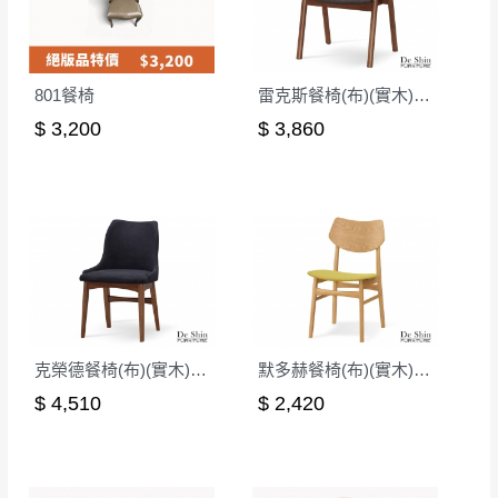
如欲放置營業場所及公開場合之商品則無享
至百貨公司卸貨區為限，恕無法送至指定樓面。
《 如
有商品一年保固之服務。
遇百貨周年慶期間，恕暫停百貨公司相關運送 》
無回收家具服務，若需回收家俱可聯絡當地請清潔隊
▪️
訂單成立
時請儘速於三日內完成付款，
交易恕不
801餐椅
雷克斯餐椅(布)(實木)(MI-744-1)
回收,免付費清運專線：0800-085-717
殺價，商品均已最低價格售出
，且在特定時日會給
$ 3,200
$ 3,860
予折扣，請密切注意。
▪️
三
日內若未接獲您的匯款或轉帳通知，商品將不
予保留(訂單自動取消)。
▪️
無回收家具服務，若需回收家具可聯絡當地請清
潔隊回收,免付費清運專線：0800-085-717。
克榮德餐椅(布)(實木)(MI-713)
默多赫餐椅(布)(實木)(MI-469)
$ 4,510
$ 2,420