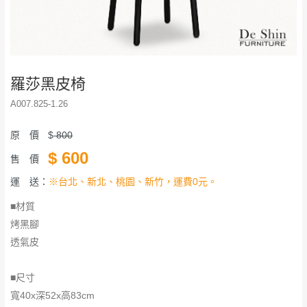
羅莎黑皮椅
A007.825-1.26
原 價
$
800
$
600
售 價
運 送：
※台北、新北、桃園、新竹，運費0元。
■材質
烤黑腳
透氣皮
■尺寸
寬40x深52x高83cm