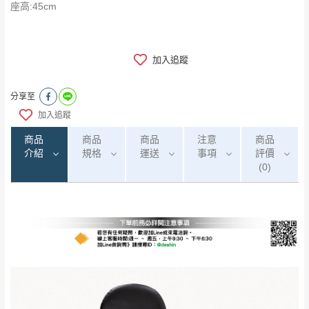
​​​​​​​座高:45cm
加入追蹤
分享至
加入追蹤
商品
商品
商品
注意
商品
介紹
規格
運送
事項
評價
(0)
0
注意事項：
/5
運 費 說 明
(0)筆
由於
品項繁多，網頁無法及時更新，如有需
要購買商品，請於出發前來電或到「官方
全部
依評論高至低排列
偏遠地區
Line客服」來信確認商品是否有「現貨」與
運送地
區
運送費用
「金額」。