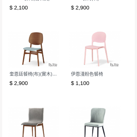
到貨時間：指定送貨日當天以電話聯絡確認
$ 2,100
$ 2,900
退換貨說明：
若收到不良品，請於到貨日起七日內通知本
｜周（一）配送部門固定公休無送貨｜
公司客服人員，我們將為您更換新品，運費
皆由本站負責，所有退回及換貨之商品必須
台北市、新北市地區固定每周(三)、(日)兩天收送貨
是全新狀態且完整包裝，床墊、床包、枕頭
類產品需為未拆封狀態(請保持商品、附件、
包裝、廠商紙及所有附隨文件或資料之完整
暫無配送地區
：
彰化、南投、雲林、嘉義、台南、高
性)，若未依照上述方式處理，恕無法接受退
雄、屏東、宜蘭、 花蓮、台東、金門、馬祖、澎湖地區
貨。
（可於LINE線上詢問 →
@dershin
）
奎恩廷餐椅(布)(實木)(MI-899)
伊恩淺粉色餐椅
由於透過電腦螢幕選購商品，可能會因個人
$ 2,900
$ 1,100
電腦螢幕的設定色差或解析度等因素， 與實
際商品的顏色、質感稍有不同，如因此而需
加收說明
退換貨，
需自付來回運費及人資成本
，請您
訂購前詳加確認。(包含商品尺寸是否合適)。
訂購前請確認商品尺寸，大型物件因為人工
丈量，難免會有些許誤差值(約正負0.5CM)
。
詳細尺寸以實品為主。