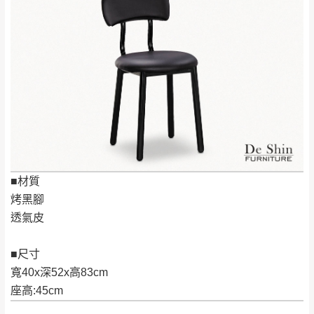
（請先線上詢問 LINE
依評論低至高排列
只顯示附上圖片
→
@dershin
）
若商品價格或庫存有異常，商家有權取消訂
只顯示附上評論
單。
部分網路商品恕無法更改原設計或客製，敬請
桃園
復興鄉
見諒！
接單後二日內(不含例假日)，我們客服會與您
峨眉鄉、五峰鄉、
電話聯絡或E-Mail通知確認訂單。
橫山、北埔鄉、尖
（線上客
服 LINE →
@dershin
）
石鄉、寶山鄉山
新竹
下單前先詢問是否現貨
，若未詢問下單後無
區、新埔山區、芎
現貨我們客服會再來電或E-Mail與您聯絡
林山區、關西 玉山
免 運
■材質
（洽詢方式請搜尋 L
ine ID →
@dershin
）
里
費
烤黑腳
運送範圍：限定北至基隆，南至苗栗，偏遠
透氣皮
地區恕無法提供運送 (詳見運送規章)。
台北
無
■尺寸
雙溪、貢寮、烏
配送範圍：
寬40x深52x高83cm
來、平溪、九份、
苗栗至基隆；其它地區暫不開放，如因特殊
座高:45cm
石門、林口 下福
＊A108產品另收運費
地型限制(山區、鄉、鎮、村)、樓梯太小、無