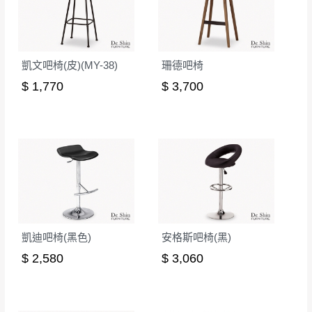
其它注意事項
內通知客服人員(Line@ ID：
@dershin
)
，並
本司貨車運送如因路況不佳、天候惡劣、過於偏遠之
須保持商品全新狀態與完整包裝。鑑賞期間
山區內等，或收貨地點搬運過於困難等因素，導致無
若發生非本司因素致使之汙損破壞，恕無法
凱文吧椅(皮)(MY-38)
珊德吧椅
法順利配送，本公司除了盡最大努力完成配送外，視
辦理退換貨。
$ 1,770
$ 3,700
狀況保有出貨的權利。
台北市、新北市地區固定每周(三)、(日)兩天
保護物流人員的工作安全，賣家無提供吊掛服務，若
收送貨，敬請見諒！
需以吊車或其他的吊掛方式吊運，費用將由買方自行
本公司部份商品無維修服務，超過7日鑑賞
支付。
期，商品使用年限，因客人使用習慣、居家
因大型傢俱有組裝、配送的問題，並非一般快速到貨
環境不同。若屬人為因素導致商品損壞、零
商品，無法指定特定時間送達，司機當天到貨前皆會
件短缺，則維修、搬運費用，需由消費者自
再與您通知，讓您不用整天在家等貨，以免浪費你的
行吸收(另事先與消費者報價，消費者同意將
寶貴時間。
會進行維修)。
如遇自然災害、政府宣布之災害警報等不可抗力情
凱迪吧椅(黑色)
安格斯吧椅(黑)
到貨7日內為鑑賞期(注意:鑑賞期非試用期)，
事，而危及運送人員輸送之安全，本司得視狀況延後
$ 2,580
$ 3,060
若非商品品質瑕疵問題於鑑賞期內退貨之情
或停止運送服務。
形，我們需酌收退貨運費。
百貨公司配送暫無法配合開店前、閉店後時段，並送
如欲放置營業場所及公開場合之商品則無享
至百貨公司卸貨區為限，恕無法送至指定樓面。
《 如