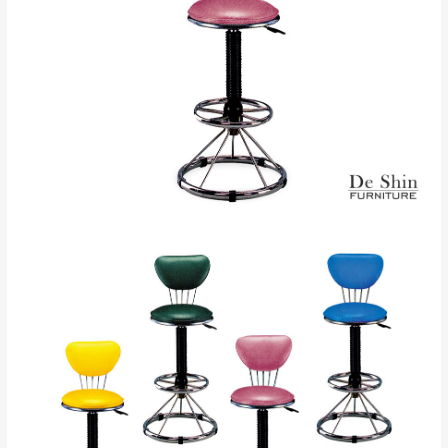
若商品價格或庫存有異常，商家有權取消訂
只顯示附上評論
單。
部分網路商品恕無法更改原設計或客製，敬請
桃園
復興鄉
見諒！
接單後二日內(不含例假日)，我們客服會與您
峨眉鄉、五峰鄉、
電話聯絡或E-Mail通知確認訂單。
橫山、北埔鄉、尖
（線上客
服 LINE →
@dershin
）
石鄉、寶山鄉山
新竹
下單前先詢問是否現貨
，若未詢問下單後無
區、新埔山區、芎
現貨我們客服會再來電或E-Mail與您聯絡
林山區、關西 玉山
免 運
（洽詢方式請搜尋 L
ine ID →
@dershin
）
里
費
運送範圍：限定北至基隆，南至苗栗，偏遠
地區恕無法提供運送 (詳見運送規章)。
台北
無
雙溪、貢寮、烏
配送範圍：
來、平溪、九份、
苗栗至基隆；其它地區暫不開放，如因特殊
石門、林口 下福
＊A108產品另收運費
地型限制(山區、鄉、鎮、村)、樓梯太小、無
里、新店山區、三
新北
法搬運上樓等因素，導致無法配送，
本公司
峽山區、石碇、坪