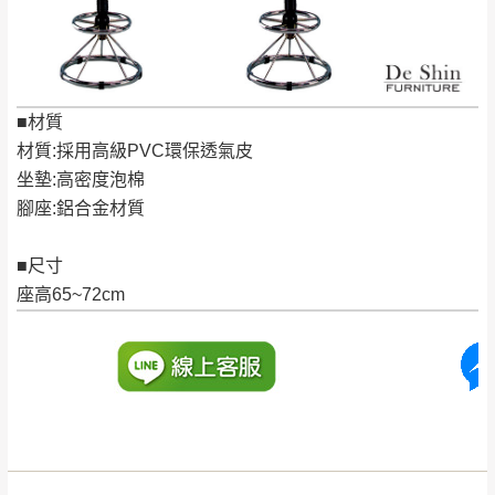
保有出貨的權利。
林、福隆、淡水山
保護物流人員的工作安全，賣家無提供吊掛
區、北投湖山路、
服務，若需以吊車或其他的吊掛方式吊運，
深坑山區
費用將由買方自行支付。
$ 9,000以上：免
■材質
因大型傢俱有組裝、配送的問題，並非一般
運費
材質:採用高級PVC環保透氣皮
快速到貨商品，無法指定特定時間送達，司
基隆
$ 9,000以下：
基隆山區
坐墊:高密度泡棉
機當天到貨前皆會再與您通知，讓你不用整
NT$500元
腳座:鋁合金材質
天在家等貨，以節省您的寶貴時間。
＊A108產品另收運費
由於百貨公司配送較為不易，故暫無法配送
$ 9,000以上：免
■尺寸
至百貨公司內部。
卓蘭鎮、三灣、通
運費
座高65~72cm
霄山區、西湖、泰
苗栗
$ 9,000以下：
安鄉、大湖鄉、頭
發票寄送：
NT$500元
屋、獅潭鄉
若您選擇三聯式或索取兩聯式發票，發票將於商品
＊A108產品另收運費
完成出貨15個工作天另行寄出，另外約加上2~7個
工作天內送達，如遇國定假日將順延寄送。
配送天數：5~14天
到貨時間：指定送貨日當天以電話聯絡確認
退換貨說明：