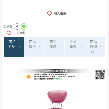
加入追蹤
分享至
加入追蹤
商品
商品
商品
注意
商品
介紹
規格
運送
事項
評價
(0)
0
注意事項：
/5
運 費 說 明
(0)筆
由於
品項繁多，網頁無法及時更新，如有需
要購買商品，請於出發前來電或到「官方
全部
依評論高至低排列
偏遠地區
Line客服」來信確認商品是否有「現貨」與
運送地
區
運送費用
「金額」。
（請先線上詢問 LINE
依評論低至高排列
只顯示附上圖片
→
@dershin
）