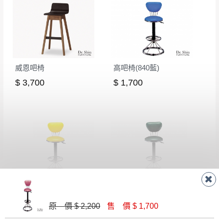
有商品一年保固之服務。
遇百貨周年慶期間，恕暫停百貨公司相關運送 》
無回收家具服務，若需回收家俱可聯絡當地請清潔隊
▪️
訂單成立
時請儘速於三日內完成付款，
交易恕不
回收,免付費清運專線：0800-085-717
殺價，商品均已最低價格售出
，且在特定時日會給
予折扣，請密切注意。
▪️
三
日內若未接獲您的匯款或轉帳通知，商品將不
威恩吧椅
高吧椅(840藍)
予保留(訂單自動取消)。
$ 3,700
$ 1,700
▪️
無回收家具服務，若需回收家具可聯絡當地請清
潔隊回收,免付費清運專線：0800-085-717。
高吧椅(840黃)
高吧椅(840綠)
$ 1,700
$ 1,700
原 價 $ 2,200
售 價 $ 1,700