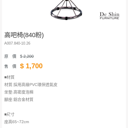
高吧椅(840粉)
A007.840-10.26
原 價
$
2,200
$
1,700
售 價
■材質
材質:採用高級PVC環保透氣皮
坐墊:高密度泡棉
腳座:鋁合金材質
■尺寸
​​​​​​​座高65~72cm