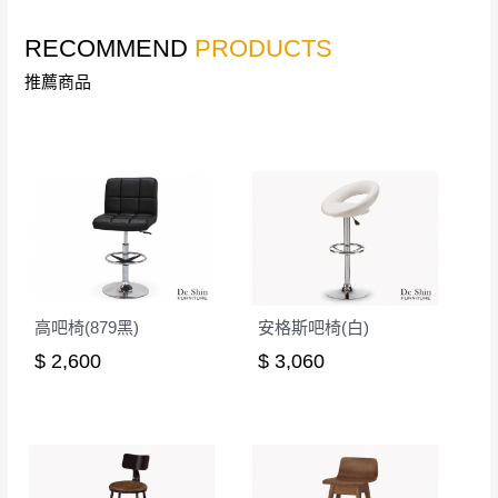
若收到不良品，請於到貨日起七日內通知本
｜周（一）配送部門固定公休無送貨｜
RECOMMEND
PRODUCTS
公司客服人員，我們將為您更換新品，運費
皆由本站負責，所有退回及換貨之商品必須
推薦商品
台北市、新北市地區固定每周(三)、(日)兩天收送貨
是全新狀態且完整包裝，床墊、床包、枕頭
類產品需為未拆封狀態(請保持商品、附件、
包裝、廠商紙及所有附隨文件或資料之完整
暫無配送地區
：
彰化、南投、雲林、嘉義、台南、高
性)，若未依照上述方式處理，恕無法接受退
雄、屏東、宜蘭、 花蓮、台東、金門、馬祖、澎湖地區
貨。
（可於LINE線上詢問 →
@dershin
）
由於透過電腦螢幕選購商品，可能會因個人
電腦螢幕的設定色差或解析度等因素， 與實
際商品的顏色、質感稍有不同，如因此而需
加收說明
高吧椅(879黑)
安格斯吧椅(白)
退換貨，
需自付來回運費及人資成本
，請您
$ 2,600
$ 3,060
訂購前詳加確認。(包含商品尺寸是否合適)。
訂購前請確認商品尺寸，大型物件因為人工
丈量，難免會有些許誤差值(約正負0.5CM)
。
詳細尺寸以實品為主。
。
非因本公司問題而需退換貨，請於收到貨7日