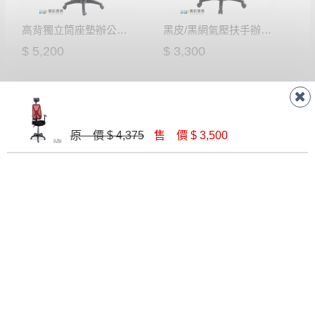
高背獨立筒座墊辦公椅/後仰無段鎖定
黑皮/黑網氣壓扶手辦公椅(CK-335)
$ 5,200
$ 3,300
原 價 $ 4,375
售 價 $ 3,500
坐臥兩用牛皮辦公椅(CK-719)
網布護腰鐵腳辦公椅
$ 16,000
$ 2,900