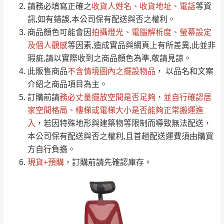
請務必填寫正確之
收貨人姓名、收貨地址、電話
等資
全部
依評論高至低排列
偏遠地區
Line客服」來信確認商品是否有「現貨」與
運送地
區
運送費用
訊,如有錯誤,本公司保有配送與否之權利。
「金額」。
（請先線上詢問 LINE
依評論低至高排列
只顯示附上圖片
商品顏色可能會
因
拍攝燈光、電腦解析度、螢幕設定
→
@dershin
）
若商品價格或庫存有異常，商家有權取消訂
及個人觀感
等因素,造成實品與網頁上有所差異,此並非
只顯示附上評論
瑕疵,請以實際收到之商品顏色為準,敬請見諒。
單。
部分網路商品恕無法更改原設計或客製，敬請
桃園
復興鄉
此販售商品
不含情境圖內之擺設物品
， 以品名和文案
見諒！
介紹之商品項目為主。
接單後二日內(不含例假日)，我們客服會與您
峨眉鄉、五峰鄉、
訂購前請
務必丈量擺放空間是否足夠
，並自行確認居
電話聯絡或E-Mail通知確認訂單。
橫山、北埔鄉、尖
家空間格局、
樓梯或電梯大小是否能夠正常搬運進
（線上客
服 LINE →
@dershin
）
石鄉、寶山鄉山
入
，若因特殊地形與建築物等限制而導致無法配送，
新竹
下單前先詢問是否現貨
，若未詢問下單後無
區、新埔山區、芎
本公司保有配送與否之權利,且首趟配送運費須由購買
現貨我們客服會再來電或E-Mail與您聯絡
林山區、關西 玉山
方自行負擔。
免 運
（洽詢方式請搜尋 L
ine ID →
@dershin
）
里
現貨+預購
，訂購前請先確認庫存。
費
運送範圍：限定北至基隆，南至苗栗，偏遠
地區恕無法提供運送 (詳見運送規章)。
台北
無
雙溪、貢寮、烏
配送範圍：