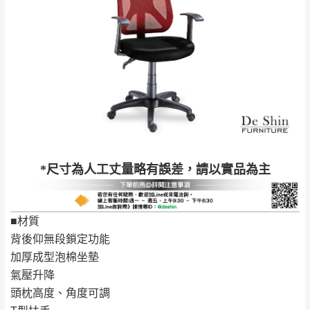
來、平溪、九份、
苗栗至基隆；其它地區暫不開放，如因特殊
石門、林口 下福
＊A108產品另收運費
地型限制(山區、鄉、鎮、村)、樓梯太小、無
里、新店山區、三
新北
法搬運上樓等因素，導致無法配送，
本公司
峽山區、石碇、坪
保有出貨的權利。
林、福隆、淡水山
保護物流人員的工作安全，賣家無提供吊掛
區、北投湖山路、
服務，若需以吊車或其他的吊掛方式吊運，
深坑山區
費用將由買方自行支付。
$ 9,000以上：免
因大型傢俱有組裝、配送的問題，並非一般
運費
快速到貨商品，無法指定特定時間送達，司
基隆
$ 9,000以下：
基隆山區
*尺寸為人工丈量略有誤差，請以實品為主
機當天到貨前皆會再與您通知，讓你不用整
NT$500元
天在家等貨，以節省您的寶貴時間。
＊A108產品另收運費
由於百貨公司配送較為不易，故暫無法配送
■材質
$ 9,000以上：免
至百貨公司內部。
卓蘭鎮、三灣、通
背後仰無段鎖定功能
運費
霄山區、西湖、泰
苗栗
加厚成型泡棉坐墊
$ 9,000以下：
安鄉、大湖鄉、頭
發票寄送：
氣壓升降
NT$500元
屋、獅潭鄉
若您選擇三聯式或索取兩聯式發票，發票將於商品
頭枕高度、角度可調
＊A108產品另收運費