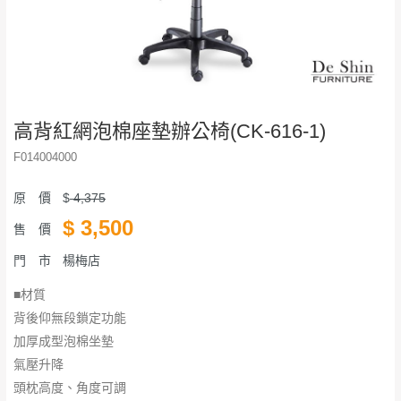
高背紅網泡棉座墊辦公椅(CK-616-1)
F014004000
原 價
$
4,375
$
3,500
售 價
門 市
楊梅店
■材質
背後仰無段鎖定功能
加厚成型泡棉坐墊
氣壓升降
頭枕高度、角度可調