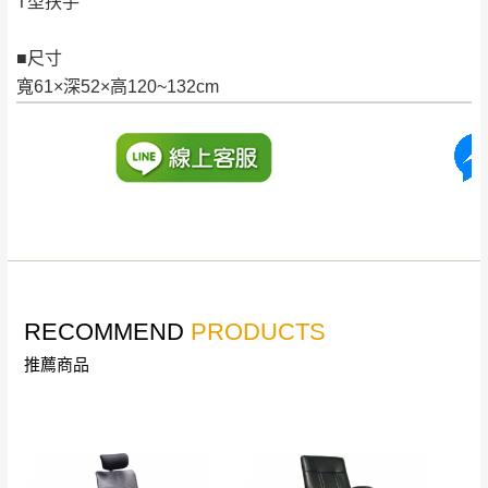
完成出貨15個工作天另行寄出，另外約加上2~7個
T型扶手
工作天內送達，如遇國定假日將順延寄送。
配送天數：5~14天
■尺寸
到貨時間：指定送貨日當天以電話聯絡確認
退換貨說明：
寬61×深52×高120~132cm
若收到不良品，請於到貨日起七日內通知本
｜周（一）配送部門固定公休無送貨｜
公司客服人員，我們將為您更換新品，運費
皆由本站負責，所有退回及換貨之商品必須
台北市、新北市地區固定每周(三)、(日)兩天收送貨
是全新狀態且完整包裝，床墊、床包、枕頭
類產品需為未拆封狀態(請保持商品、附件、
包裝、廠商紙及所有附隨文件或資料之完整
暫無配送地區
：
彰化、南投、雲林、嘉義、台南、高
性)，若未依照上述方式處理，恕無法接受退
雄、屏東、宜蘭、 花蓮、台東、金門、馬祖、澎湖地區
貨。
（可於LINE線上詢問 →
@dershin
）
RECOMMEND
PRODUCTS
由於透過電腦螢幕選購商品，可能會因個人
推薦商品
電腦螢幕的設定色差或解析度等因素， 與實
際商品的顏色、質感稍有不同，如因此而需
加收說明
退換貨，
需自付來回運費及人資成本
，請您
訂購前詳加確認。(包含商品尺寸是否合適)。
訂購前請確認商品尺寸，大型物件因為人工