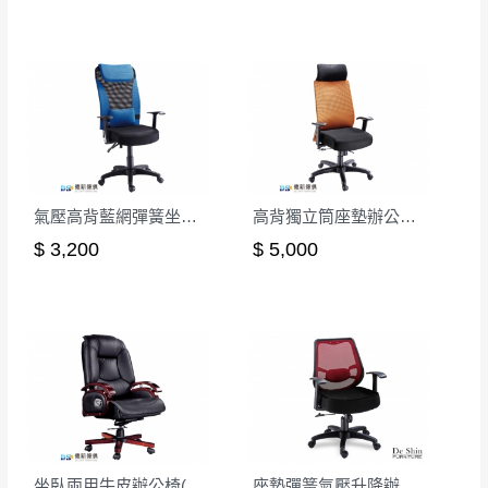
氣壓高背藍網彈簧坐墊辦公椅
高背獨立筒座墊辦公椅/後仰無段鎖定
$ 3,200
$ 5,000
坐臥兩用牛皮辦公椅(CK-708)
座墊彈簧氣壓升降辦公椅-紅