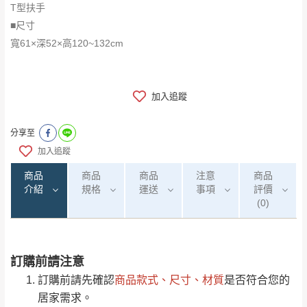
T型扶手
■尺寸
寬61×深52×高120~132cm
加入追蹤
分享至
加入追蹤
商品
商品
商品
注意
商品
介紹
規格
運送
事項
評價
(0)
訂購前請注意
0
注意事項：
/5
運 費 說 明
(0)筆
訂購前請先確認
商品款式、尺寸、材質
是否符合您的
由於
品項繁多，網頁無法及時更新，如有需
居家需求。
要購買商品，請於出發前來電或到「官方