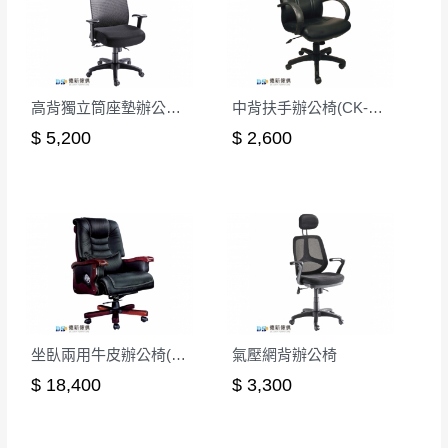
丈量，難免會有些許誤差值(約正負0.5CM)
。
詳細尺寸以實品為主。
。
非因本公司問題而需退換貨，請於收到貨7日
高背獨立筒座墊辦公椅/後仰無段鎖定
中背扶手辦公椅(CK-401)
其它注意事項
內通知客服人員(Line@ ID：
@dershin
)
，並
本司貨車運送如因路況不佳、天候惡劣、過於偏遠之
須保持商品全新狀態與完整包裝。鑑賞期間
$ 5,200
$ 2,600
山區內等，或收貨地點搬運過於困難等因素，導致無
若發生非本司因素致使之汙損破壞，恕無法
法順利配送，本公司除了盡最大努力完成配送外，視
辦理退換貨。
狀況保有出貨的權利。
台北市、新北市地區固定每周(三)、(日)兩天
保護物流人員的工作安全，賣家無提供吊掛服務，若
收送貨，敬請見諒！
需以吊車或其他的吊掛方式吊運，費用將由買方自行
本公司部份商品無維修服務，超過7日鑑賞
支付。
期，商品使用年限，因客人使用習慣、居家
因大型傢俱有組裝、配送的問題，並非一般快速到貨
環境不同。若屬人為因素導致商品損壞、零
商品，無法指定特定時間送達，司機當天到貨前皆會
坐臥兩用牛皮辦公椅(CK-801)
氣壓網背辦公椅
件短缺，則維修、搬運費用，需由消費者自
再與您通知，讓您不用整天在家等貨，以免浪費你的
$ 18,400
$ 3,300
行吸收(另事先與消費者報價，消費者同意將
寶貴時間。
會進行維修)。
如遇自然災害、政府宣布之災害警報等不可抗力情
到貨7日內為鑑賞期(注意:鑑賞期非試用期)，