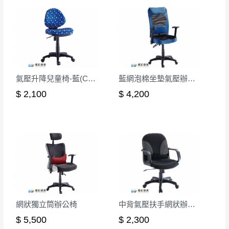
事，而危及運送人員輸送之安全，本司得視狀況延後
若非商品品質瑕疵問題於鑑賞期內退貨之情
或停止運送服務。
形，我們需酌收退貨運費。
百貨公司配送暫無法配合開店前、閉店後時段，並送
如欲放置營業場所及公開場合之商品則無享
至百貨公司卸貨區為限，恕無法送至指定樓面。
《 如
有商品一年保固之服務。
遇百貨周年慶期間，恕暫停百貨公司相關運送 》
無回收家具服務，若需回收家俱可聯絡當地請清潔隊
▪️
訂單成立
時請儘速於三日內完成付款，
交易恕不
氣壓升降兒童椅-藍(CK-007)
藍網泡棉坐墊氣壓辦公椅
回收,免付費清運專線：0800-085-717
殺價，商品均已最低價格售出
，且在特定時日會給
$ 2,100
$ 4,200
予折扣，請密切注意。
▪️
三
日內若未接獲您的匯款或轉帳通知，商品將不
予保留(訂單自動取消)。
▪️
無回收家具服務，若需回收家具可聯絡當地請清
潔隊回收,免付費清運專線：0800-085-717。
網狀獨立筒辦公椅
中背氣壓扶手網狀辦公椅-灰
$ 5,500
$ 2,300