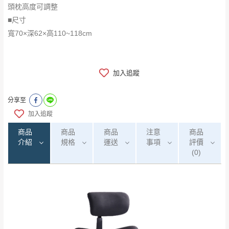
頭枕高度可調整
■尺寸
​​​​​​​寬70×深62×高110~118cm
加入追蹤
分享至
加入追蹤
商品
商品
商品
注意
商品
介紹
規格
運送
事項
評價
(0)
0
注意事項：
/5
運 費 說 明
(0)筆
由於
品項繁多，網頁無法及時更新，如有需
要購買商品，請於出發前來電或到「官方