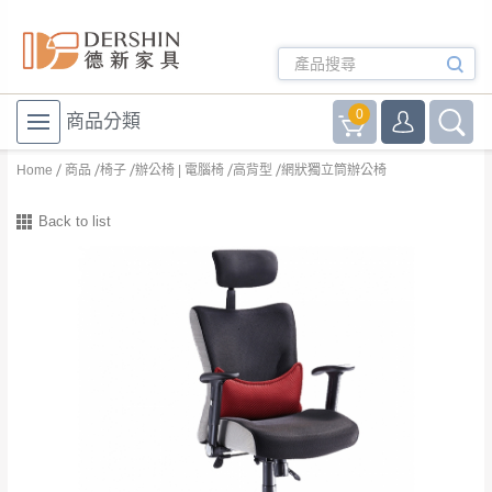
0
商品分類
Home
商品
椅子
辦公椅 | 電腦椅
高背型
網狀獨立筒辦公椅
Back to list