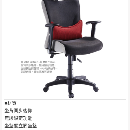
全部
依評論高至低排列
偏遠地區
Line客服」來信確認商品是否有「現貨」與
運送地
區
運送費用
「金額」。
（請先線上詢問 LINE
依評論低至高排列
只顯示附上圖片
→
@dershin
）
若商品價格或庫存有異常，商家有權取消訂
只顯示附上評論
單。
部分網路商品恕無法更改原設計或客製，敬請
桃園
復興鄉
見諒！
接單後二日內(不含例假日)，我們客服會與您
峨眉鄉、五峰鄉、
電話聯絡或E-Mail通知確認訂單。
橫山、北埔鄉、尖
（線上客
服 LINE →
@dershin
）
石鄉、寶山鄉山
新竹
下單前先詢問是否現貨
，若未詢問下單後無
區、新埔山區、芎
現貨我們客服會再來電或E-Mail與您聯絡
林山區、關西 玉山
免 運
（洽詢方式請搜尋 L
ine ID →
@dershin
）
里
費
運送範圍：限定北至基隆，南至苗栗，偏遠
■材質
地區恕無法提供運送 (詳見運送規章)。
台北
無
坐背同步後仰
無段鎖定功能
雙溪、貢寮、烏
坐墊獨立筒坐墊
配送範圍：