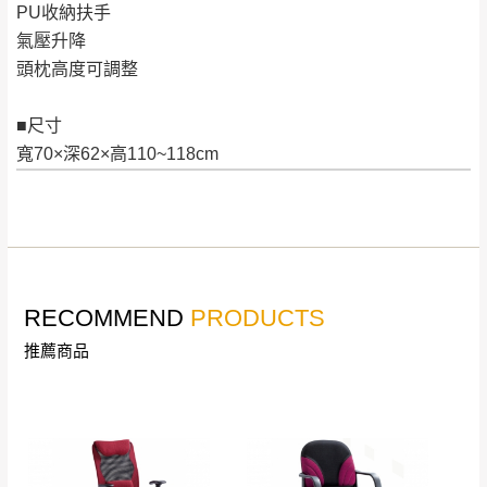
來、平溪、九份、
PU收納扶手
苗栗至基隆；其它地區暫不開放，如因特殊
石門、林口 下福
氣壓升降
＊A108產品另收運費
地型限制(山區、鄉、鎮、村)、樓梯太小、無
里、新店山區、三
頭枕高度可調整
新北
法搬運上樓等因素，導致無法配送，
本公司
峽山區、石碇、坪
保有出貨的權利。
林、福隆、淡水山
■尺寸
保護物流人員的工作安全，賣家無提供吊掛
區、北投湖山路、
寬70×深62×高110~118cm
服務，若需以吊車或其他的吊掛方式吊運，
深坑山區
費用將由買方自行支付。
$ 9,000以上：免
因大型傢俱有組裝、配送的問題，並非一般
運費
快速到貨商品，無法指定特定時間送達，司
基隆
$ 9,000以下：
基隆山區
機當天到貨前皆會再與您通知，讓你不用整
NT$500元
天在家等貨，以節省您的寶貴時間。
RECOMMEND
PRODUCTS
＊A108產品另收運費
由於百貨公司配送較為不易，故暫無法配送
推薦商品
$ 9,000以上：免
至百貨公司內部。
卓蘭鎮、三灣、通
運費
霄山區、西湖、泰
苗栗
$ 9,000以下：
安鄉、大湖鄉、頭
發票寄送：
NT$500元
屋、獅潭鄉
若您選擇三聯式或索取兩聯式發票，發票將於商品
＊A108產品另收運費