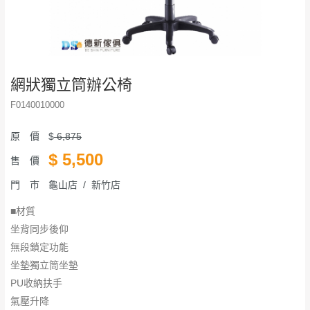
網狀獨立筒辦公椅
F0140010000
原 價
$
6,875
$
5,500
售 價
門 市
龜山店 / 新竹店
■材質
坐背同步後仰
無段鎖定功能
坐墊獨立筒坐墊
PU收納扶手
氣壓升降