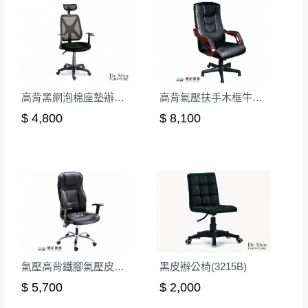
丈量，難免會有些許誤差值(約正負0.5CM)
。
詳細尺寸以實品為主。
。
非因本公司問題而需退換貨，請於收到貨7日
其它注意事項
內通知客服人員(Line@ ID：
@dershin
)
，並
本司貨車運送如因路況不佳、天候惡劣、過於偏遠之
須保持商品全新狀態與完整包裝。鑑賞期間
高背黑網泡棉座墊辦公椅
高背氣壓扶手木框牛皮辦公椅(CK-589)
山區內等，或收貨地點搬運過於困難等因素，導致無
若發生非本司因素致使之汙損破壞，恕無法
$ 4,800
$ 8,100
法順利配送，本公司除了盡最大努力完成配送外，視
辦理退換貨。
狀況保有出貨的權利。
台北市、新北市地區固定每周(三)、(日)兩天
保護物流人員的工作安全，賣家無提供吊掛服務，若
收送貨，敬請見諒！
需以吊車或其他的吊掛方式吊運，費用將由買方自行
本公司部份商品無維修服務，超過7日鑑賞
支付。
期，商品使用年限，因客人使用習慣、居家
因大型傢俱有組裝、配送的問題，並非一般快速到貨
環境不同。若屬人為因素導致商品損壞、零
商品，無法指定特定時間送達，司機當天到貨前皆會
件短缺，則維修、搬運費用，需由消費者自
再與您通知，讓您不用整天在家等貨，以免浪費你的
行吸收(另事先與消費者報價，消費者同意將
氣壓高背鐵腳氣壓皮辦公椅
黑皮辦公椅(3215B)
寶貴時間。
會進行維修)。
$ 5,700
$ 2,000
如遇自然災害、政府宣布之災害警報等不可抗力情
到貨7日內為鑑賞期(注意:鑑賞期非試用期)，