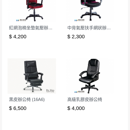
完成出貨15個工作天另行寄出，另外約加上2~7個
工作天內送達，如遇國定假日將順延寄送。
配送天數：5~14天
到貨時間：指定送貨日當天以電話聯絡確認
退換貨說明：
紅網泡棉坐墊氣壓辦公椅
中背氣壓扶手網狀辦公椅-紅
若收到不良品，請於到貨日起七日內通知本
｜周（一）配送部門固定公休無送貨｜
$ 4,200
$ 2,300
公司客服人員，我們將為您更換新品，運費
皆由本站負責，所有退回及換貨之商品必須
台北市、新北市地區固定每周(三)、(日)兩天收送貨
是全新狀態且完整包裝，床墊、床包、枕頭
類產品需為未拆封狀態(請保持商品、附件、
包裝、廠商紙及所有附隨文件或資料之完整
暫無配送地區
：
彰化、南投、雲林、嘉義、台南、高
性)，若未依照上述方式處理，恕無法接受退
雄、屏東、宜蘭、 花蓮、台東、金門、馬祖、澎湖地區
貨。
（可於LINE線上詢問 →
@dershin
）
由於透過電腦螢幕選購商品，可能會因個人
電腦螢幕的設定色差或解析度等因素， 與實
黑皮辦公椅 (16A6)
高級乳膠皮辦公椅
際商品的顏色、質感稍有不同，如因此而需
$ 6,500
$ 4,000
加收說明
退換貨，
需自付來回運費及人資成本
，請您
訂購前詳加確認。(包含商品尺寸是否合適)。
訂購前請確認商品尺寸，大型物件因為人工