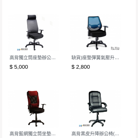
事，而危及運送人員輸送之安全，本司得視狀況延後
若非商品品質瑕疵問題於鑑賞期內退貨之情
或停止運送服務。
形，我們需酌收退貨運費。
百貨公司配送暫無法配合開店前、閉店後時段，並送
如欲放置營業場所及公開場合之商品則無享
至百貨公司卸貨區為限，恕無法送至指定樓面。
《 如
有商品一年保固之服務。
遇百貨周年慶期間，恕暫停百貨公司相關運送 》
無回收家具服務，若需回收家俱可聯絡當地請清潔隊
▪️
訂單成立
時請儘速於三日內完成付款，
交易恕不
回收,免付費清運專線：0800-085-717
殺價，商品均已最低價格售出
，且在特定時日會給
高背獨立筒座墊辦公椅/後仰無段鎖定
缺貨)座墊彈簧氣壓升降辦公椅-藍
予折扣，請密切注意。
$ 5,000
$ 2,800
▪️
三
日內若未接獲您的匯款或轉帳通知，商品將不
予保留(訂單自動取消)。
▪️
無回收家具服務，若需回收家具可聯絡當地請清
潔隊回收,免付費清運專線：0800-085-717。
高背藍網獨立筒坐墊辦公椅(紅色)
高背黑皮升降辦公椅(CK-209)