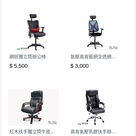
退換貨說明：
若收到不良品，請於到貨日起七日內通知本
｜周（一）配送部門固定公休無送貨｜
公司客服人員，我們將為您更換新品，運費
皆由本站負責，所有退回及換貨之商品必須
台北市、新北市地區固定每周(三)、(日)兩天收送貨
是全新狀態且完整包裝，床墊、床包、枕頭
類產品需為未拆封狀態(請保持商品、附件、
包裝、廠商紙及所有附隨文件或資料之完整
暫無配送地區
：
彰化、南投、雲林、嘉義、台南、高
性)，若未依照上述方式處理，恕無法接受退
網狀獨立筒辦公椅
氣壓高背藍網全透網布辦公椅
雄、屏東、宜蘭、 花蓮、台東、金門、馬祖、澎湖地區
貨。
$ 5,500
$ 3,000
（可於LINE線上詢問 →
@dershin
）
由於透過電腦螢幕選購商品，可能會因個人
電腦螢幕的設定色差或解析度等因素， 與實
際商品的顏色、質感稍有不同，如因此而需
加收說明
退換貨，
需自付來回運費及人資成本
，請您
訂購前詳加確認。(包含商品尺寸是否合適)。
訂購前請確認商品尺寸，大型物件因為人工
丈量，難免會有些許誤差值(約正負0.5CM)
。
詳細尺寸以實品為主。
。
紅木扶手獨立筒牛皮辦公椅
高背氣壓乳膠扶手辦公椅(CK-668)