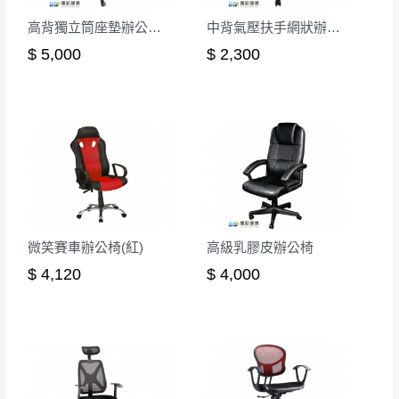
至百貨公司卸貨區為限，恕無法送至指定樓面。
《 如
有商品一年保固之服務。
遇百貨周年慶期間，恕暫停百貨公司相關運送 》
高背獨立筒座墊辦公椅/後仰無段鎖定
中背氣壓扶手網狀辦公椅-紅
無回收家具服務，若需回收家俱可聯絡當地請清潔隊
$ 5,000
$ 2,300
▪️
訂單成立
時請儘速於三日內完成付款，
交易恕不
回收,免付費清運專線：0800-085-717
殺價，商品均已最低價格售出
，且在特定時日會給
予折扣，請密切注意。
▪️
三
日內若未接獲您的匯款或轉帳通知，商品將不
予保留(訂單自動取消)。
▪️
無回收家具服務，若需回收家具可聯絡當地請清
潔隊回收,免付費清運專線：0800-085-717。
微笑賽車辦公椅(紅)
高級乳膠皮辦公椅
$ 4,120
$ 4,000