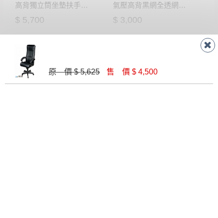
高背獨立筒坐墊扶手辦公椅
氣壓高背黑網全透網布辦公椅
$ 5,700
$ 3,000
原 價 $ 5,625
售 價 $ 4,500
獨立筒坐墊氣壓辦公椅(黑色)
氣壓升降兒童椅-藍(CK-007)
$ 2,900
$ 2,100