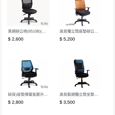
黑網辦公椅(8510B)(無扶)
高背獨立筒座墊辦公椅/後仰無段鎖定
$ 2,600
$ 5,200
缺貨)座墊彈簧氣壓升降辦公椅-藍
高背藍網獨立筒坐墊辦公椅(藍色)
$ 2,800
$ 3,500