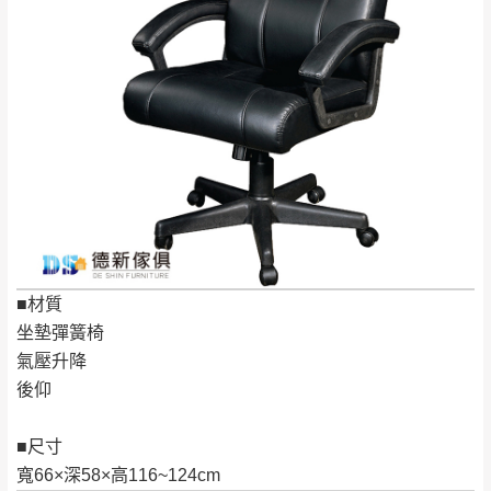
→
@dershin
）
若商品價格或庫存有異常，商家有權取消訂
只顯示附上評論
單。
部分網路商品恕無法更改原設計或客製，敬請
桃園
復興鄉
見諒！
接單後二日內(不含例假日)，我們客服會與您
峨眉鄉、五峰鄉、
電話聯絡或E-Mail通知確認訂單。
橫山、北埔鄉、尖
（線上客
服 LINE →
@dershin
）
石鄉、寶山鄉山
新竹
下單前先詢問是否現貨
，若未詢問下單後無
區、新埔山區、芎
現貨我們客服會再來電或E-Mail與您聯絡
林山區、關西 玉山
免 運
（洽詢方式請搜尋 L
ine ID →
@dershin
）
里
費
運送範圍：限定北至基隆，南至苗栗，偏遠
■材質
地區恕無法提供運送 (詳見運送規章)。
台北
無
坐墊彈簧椅
氣壓升降
雙溪、貢寮、烏
後仰
配送範圍：
來、平溪、九份、
苗栗至基隆；其它地區暫不開放，如因特殊
石門、林口 下福
■尺寸
＊A108產品另收運費
地型限制(山區、鄉、鎮、村)、樓梯太小、無
里、新店山區、三
寬66×深58×高116~124cm
新北
法搬運上樓等因素，導致無法配送，
本公司