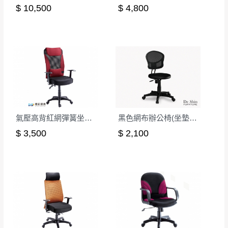
非因本公司問題而需退換貨，請於收到貨7日
$ 10,500
$ 4,800
其它注意事項
內通知客服人員(Line@ ID：
@dershin
)
，並
本司貨車運送如因路況不佳、天候惡劣、過於偏遠之
須保持商品全新狀態與完整包裝。鑑賞期間
山區內等，或收貨地點搬運過於困難等因素，導致無
若發生非本司因素致使之汙損破壞，恕無法
法順利配送，本公司除了盡最大努力完成配送外，視
辦理退換貨。
狀況保有出貨的權利。
台北市、新北市地區固定每周(三)、(日)兩天
保護物流人員的工作安全，賣家無提供吊掛服務，若
收送貨，敬請見諒！
需以吊車或其他的吊掛方式吊運，費用將由買方自行
本公司部份商品無維修服務，超過7日鑑賞
支付。
期，商品使用年限，因客人使用習慣、居家
氣壓高背紅網彈簧坐墊辦公椅
黑色網布辦公椅(坐墊PU成型泡棉)
因大型傢俱有組裝、配送的問題，並非一般快速到貨
環境不同。若屬人為因素導致商品損壞、零
$ 3,500
$ 2,100
商品，無法指定特定時間送達，司機當天到貨前皆會
件短缺，則維修、搬運費用，需由消費者自
再與您通知，讓您不用整天在家等貨，以免浪費你的
行吸收(另事先與消費者報價，消費者同意將
寶貴時間。
會進行維修)。
如遇自然災害、政府宣布之災害警報等不可抗力情
到貨7日內為鑑賞期(注意:鑑賞期非試用期)，
事，而危及運送人員輸送之安全，本司得視狀況延後
若非商品品質瑕疵問題於鑑賞期內退貨之情
或停止運送服務。
形，我們需酌收退貨運費。
百貨公司配送暫無法配合開店前、閉店後時段，並送
如欲放置營業場所及公開場合之商品則無享