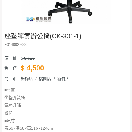
座墊彈簧辦公椅(CK-301-1)
F0140027000
原 價
$
5,625
$
4,500
售 價
門 市
楊梅店 / 桃園店 / 新竹店
■材質
坐墊彈簧椅
氣壓升降
後仰
■尺寸
​​​​​​​寬66×深58×高116~124cm