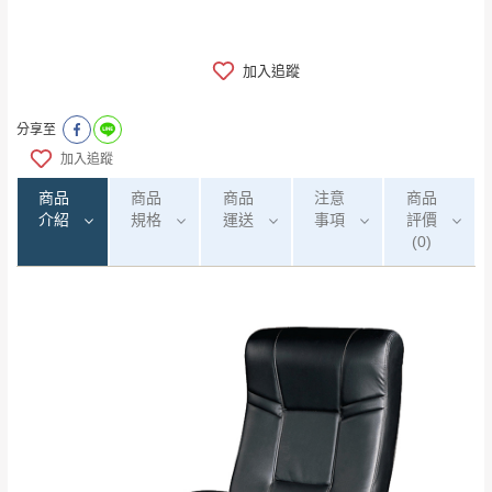
加入追蹤
分享至
加入追蹤
商品
商品
商品
注意
商品
介紹
規格
運送
事項
評價
(0)
0
注意事項：
/5
運 費 說 明
(0)筆
由於
品項繁多，網頁無法及時更新，如有需
要購買商品，請於出發前來電或到「官方
全部
依評論高至低排列
偏遠地區
Line客服」來信確認商品是否有「現貨」與
運送地
區
運送費用
「金額」。
（請先線上詢問 LINE
依評論低至高排列
只顯示附上圖片