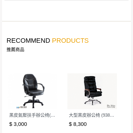
峽山區、石碇、坪
保有出貨的權利。
林、福隆、淡水山
保護物流人員的工作安全，賣家無提供吊掛
區、北投湖山路、
服務，若需以吊車或其他的吊掛方式吊運，
深坑山區
費用將由買方自行支付。
$ 9,000以上：免
因大型傢俱有組裝、配送的問題，並非一般
RECOMMEND
PRODUCTS
運費
快速到貨商品，無法指定特定時間送達，司
基隆
$ 9,000以下：
基隆山區
推薦商品
機當天到貨前皆會再與您通知，讓你不用整
NT$500元
天在家等貨，以節省您的寶貴時間。
＊A108產品另收運費
由於百貨公司配送較為不易，故暫無法配送
$ 9,000以上：免
至百貨公司內部。
卓蘭鎮、三灣、通
運費
霄山區、西湖、泰
苗栗
$ 9,000以下：
安鄉、大湖鄉、頭
發票寄送：
NT$500元
屋、獅潭鄉
若您選擇三聯式或索取兩聯式發票，發票將於商品
＊A108產品另收運費
完成出貨15個工作天另行寄出，另外約加上2~7個
黑皮氣壓扶手辦公椅(CK-328)
大型黑皮辦公椅 (9388A)(LM21A)
工作天內送達，如遇國定假日將順延寄送。
配送天數：5~14天
$ 3,000
$ 8,300
到貨時間：指定送貨日當天以電話聯絡確認