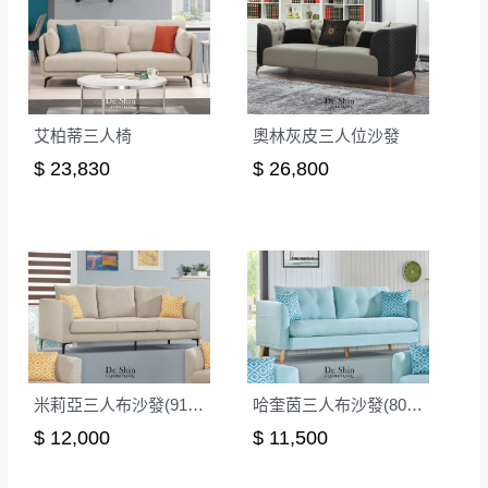
其它注意事項
內通知客服人員(Line@ ID：
@dershin
)
，並
本司貨車運送如因路況不佳、天候惡劣、過於偏遠之
須保持商品全新狀態與完整包裝。鑑賞期間
山區內等，或收貨地點搬運過於困難等因素，導致無
若發生非本司因素致使之汙損破壞，恕無法
法順利配送，本公司除了盡最大努力完成配送外，視
辦理退換貨。
狀況保有出貨的權利。
台北市、新北市地區固定每周(三)、(日)兩天
艾柏蒂三人椅
奧林灰皮三人位沙發
保護物流人員的工作安全，賣家無提供吊掛服務，若
收送貨，敬請見諒！
$ 23,830
$ 26,800
需以吊車或其他的吊掛方式吊運，費用將由買方自行
本公司部份商品無維修服務，超過7日鑑賞
支付。
期，商品使用年限，因客人使用習慣、居家
因大型傢俱有組裝、配送的問題，並非一般快速到貨
環境不同。若屬人為因素導致商品損壞、零
商品，無法指定特定時間送達，司機當天到貨前皆會
件短缺，則維修、搬運費用，需由消費者自
再與您通知，讓您不用整天在家等貨，以免浪費你的
行吸收(另事先與消費者報價，消費者同意將
寶貴時間。
會進行維修)。
如遇自然災害、政府宣布之災害警報等不可抗力情
到貨7日內為鑑賞期(注意:鑑賞期非試用期)，
事，而危及運送人員輸送之安全，本司得視狀況延後
若非商品品質瑕疵問題於鑑賞期內退貨之情
或停止運送服務。
米莉亞三人布沙發(915A)
哈奎茵三人布沙發(802A)
形，我們需酌收退貨運費。
百貨公司配送暫無法配合開店前、閉店後時段，並送
$ 12,000
$ 11,500
如欲放置營業場所及公開場合之商品則無享
至百貨公司卸貨區為限，恕無法送至指定樓面。
《 如
有商品一年保固之服務。
遇百貨周年慶期間，恕暫停百貨公司相關運送 》