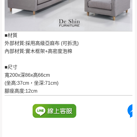
林、福隆、淡水山
保護物流人員的工作安全，賣家無提供吊掛
區、北投湖山路、
服務，若需以吊車或其他的吊掛方式吊運，
深坑山區
費用將由買方自行支付。
$ 9,000以上：免
因大型傢俱有組裝、配送的問題，並非一般
運費
■材質
快速到貨商品，無法指定特定時間送達，司
基隆
$ 9,000以下：
基隆山區
外部材質:採用高級亞麻布 (可拆洗)
機當天到貨前皆會再與您通知，讓你不用整
NT$500元
內部材質:實木框架+高密度泡棉
天在家等貨，以節省您的寶貴時間。
＊A108產品另收運費
由於百貨公司配送較為不易，故暫無法配送
$ 9,000以上：免
■尺寸
至百貨公司內部。
卓蘭鎮、三灣、通
運費
寬200x深86x高66cm
霄山區、西湖、泰
苗栗
$ 9,000以下：
(坐高:37cm，坐深:71cm)
安鄉、大湖鄉、頭
發票寄送：
NT$500元
腳座高度:12cm
屋、獅潭鄉
若您選擇三聯式或索取兩聯式發票，發票將於商品
＊A108產品另收運費
完成出貨15個工作天另行寄出，另外約加上2~7個
工作天內送達，如遇國定假日將順延寄送。
配送天數：5~14天
到貨時間：指定送貨日當天以電話聯絡確認
退換貨說明：
若收到不良品，請於到貨日起七日內通知本