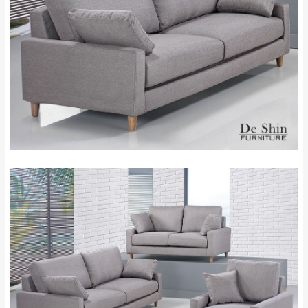
只顯示附上評論
單。
部分網路商品恕無法更改原設計或客製，敬請
桃園
復興鄉
見諒！
接單後二日內(不含例假日)，我們客服會與您
峨眉鄉、五峰鄉、
電話聯絡或E-Mail通知確認訂單。
橫山、北埔鄉、尖
（線上客
服 LINE →
@dershin
）
石鄉、寶山鄉山
新竹
下單前先詢問是否現貨
，若未詢問下單後無
區、新埔山區、芎
現貨我們客服會再來電或E-Mail與您聯絡
林山區、關西 玉山
免 運
（洽詢方式請搜尋 L
ine ID →
@dershin
）
里
費
運送範圍：限定北至基隆，南至苗栗，偏遠
地區恕無法提供運送 (詳見運送規章)。
台北
無
雙溪、貢寮、烏
配送範圍：
來、平溪、九份、
苗栗至基隆；其它地區暫不開放，如因特殊
石門、林口 下福
＊A108產品另收運費
地型限制(山區、鄉、鎮、村)、樓梯太小、無
里、新店山區、三
新北
法搬運上樓等因素，導致無法配送，
本公司
峽山區、石碇、坪
保有出貨的權利。