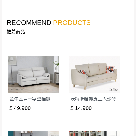
｜周（一）配送部門固定公休無送貨｜
公司客服人員，我們將為您更換新品，運費
皆由本站負責，所有退回及換貨之商品必須
台北市、新北市地區固定每周(三)、(日)兩天收送貨
RECOMMEND
PRODUCTS
是全新狀態且完整包裝，床墊、床包、枕頭
類產品需為未拆封狀態(請保持商品、附件、
推薦商品
包裝、廠商紙及所有附隨文件或資料之完整
暫無配送地區
：
彰化、南投、雲林、嘉義、台南、高
性)，若未依照上述方式處理，恕無法接受退
雄、屏東、宜蘭、 花蓮、台東、金門、馬祖、澎湖地區
貨。
（可於LINE線上詢問 →
@dershin
）
由於透過電腦螢幕選購商品，可能會因個人
電腦螢幕的設定色差或解析度等因素， 與實
際商品的顏色、質感稍有不同，如因此而需
加收說明
退換貨，
需自付來回運費及人資成本
，請您
訂購前詳加確認。(包含商品尺寸是否合適)。
金牛座＃一字型貓抓布電動沙發
沃特斯貓抓皮三人沙發
訂購前請確認商品尺寸，大型物件因為人工
$ 49,900
$ 14,900
丈量，難免會有些許誤差值(約正負0.5CM)
。
詳細尺寸以實品為主。
。
非因本公司問題而需退換貨，請於收到貨7日