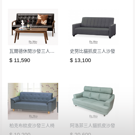
無回收家具服務，若需回收家俱可聯絡當地請清潔隊
▪️
訂單成立
時請儘速於三日內完成付款，
交易恕不
回收,免付費清運專線：0800-085-717
殺價，商品均已最低價格售出
，且在特定時日會給
予折扣，請密切注意。
▪️
三
日內若未接獲您的匯款或轉帳通知，商品將不
予保留(訂單自動取消)。
瓦爾德休閒沙發三人椅（不含茶几）
史努比貓抓皮三人沙發
▪️
無回收家具服務，若需回收家具可聯絡當地請清
潔隊回收,免付費清運專線：0800-085-717。
$ 11,590
$ 13,100
柏克布紋皮沙發三人椅
阿洛菲三人貓抓皮沙發
$ 10,200
$ 20,600