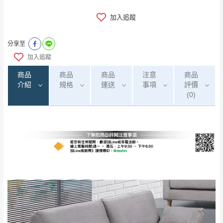
加入追蹤
分享至
加入追蹤
商品
商品
商品
注意
商品
介紹
規格
運送
事項
評價
(0)
0
注意事項：
/5
運 費 說 明
(0)筆
由於
品項繁多，網頁無法及時更新，如有需
要購買商品，請於出發前來電或到「官方
全部
依評論高至低排列
偏遠地區
Line客服」來信確認商品是否有「現貨」與
運送地
區
運送費用
「金額」。
（請先線上詢問 LINE
依評論低至高排列
只顯示附上圖片
→
@dershin
）
若商品價格或庫存有異常，商家有權取消訂