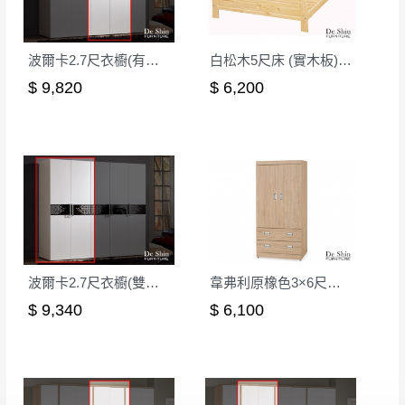
。
非因本公司問題而需退換貨，請於收到貨7日
其它注意事項
內通知客服人員(Line@ ID：
@dershin
)
，並
波爾卡2.7尺衣櫥(有籃)(540B)
白松木5尺床 (實木板)（不含床頭櫃）│床架
本司貨車運送如因路況不佳、天候惡劣、過於偏遠之
須保持商品全新狀態與完整包裝。鑑賞期間
$ 9,820
$ 6,200
山區內等，或收貨地點搬運過於困難等因素，導致無
若發生非本司因素致使之汙損破壞，恕無法
法順利配送，本公司除了盡最大努力完成配送外，視
辦理退換貨。
狀況保有出貨的權利。
台北市、新北市地區固定每周(三)、(日)兩天
保護物流人員的工作安全，賣家無提供吊掛服務，若
收送貨，敬請見諒！
需以吊車或其他的吊掛方式吊運，費用將由買方自行
本公司部份商品無維修服務，超過7日鑑賞
支付。
期，商品使用年限，因客人使用習慣、居家
因大型傢俱有組裝、配送的問題，並非一般快速到貨
環境不同。若屬人為因素導致商品損壞、零
商品，無法指定特定時間送達，司機當天到貨前皆會
件短缺，則維修、搬運費用，需由消費者自
波爾卡2.7尺衣櫥(雙吊)(540A)
韋弗利原橡色3×6尺衣櫥(P736)
再與您通知，讓您不用整天在家等貨，以免浪費你的
行吸收(另事先與消費者報價，消費者同意將
$ 9,340
$ 6,100
寶貴時間。
會進行維修)。
如遇自然災害、政府宣布之災害警報等不可抗力情
到貨7日內為鑑賞期(注意:鑑賞期非試用期)，
事，而危及運送人員輸送之安全，本司得視狀況延後
若非商品品質瑕疵問題於鑑賞期內退貨之情
或停止運送服務。
形，我們需酌收退貨運費。
百貨公司配送暫無法配合開店前、閉店後時段，並送