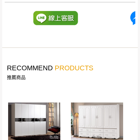
里、新店山區、三
新北
法搬運上樓等因素，導致無法配送，
本公司
峽山區、石碇、坪
保有出貨的權利。
林、福隆、淡水山
保護物流人員的工作安全，賣家無提供吊掛
區、北投湖山路、
服務，若需以吊車或其他的吊掛方式吊運，
深坑山區
費用將由買方自行支付。
$ 9,000以上：免
因大型傢俱有組裝、配送的問題，並非一般
運費
快速到貨商品，無法指定特定時間送達，司
基隆
$ 9,000以下：
基隆山區
機當天到貨前皆會再與您通知，讓你不用整
NT$500元
RECOMMEND
PRODUCTS
天在家等貨，以節省您的寶貴時間。
＊A108產品另收運費
推薦商品
由於百貨公司配送較為不易，故暫無法配送
$ 9,000以上：免
至百貨公司內部。
卓蘭鎮、三灣、通
運費
霄山區、西湖、泰
苗栗
$ 9,000以下：
安鄉、大湖鄉、頭
發票寄送：
NT$500元
屋、獅潭鄉
若您選擇三聯式或索取兩聯式發票，發票將於商品
＊A108產品另收運費
完成出貨15個工作天另行寄出，另外約加上2~7個
工作天內送達，如遇國定假日將順延寄送。
配送天數：5~14天