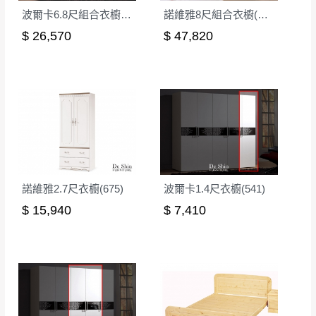
到貨時間：指定送貨日當天以電話聯絡確認
波爾卡6.8尺組合衣櫥(全組)
諾維雅8尺組合衣櫥(全組)(675X3)
退換貨說明：
$ 26,570
$ 47,820
若收到不良品，請於到貨日起七日內通知本
｜周（一）配送部門固定公休無送貨｜
公司客服人員，我們將為您更換新品，運費
皆由本站負責，所有退回及換貨之商品必須
台北市、新北市地區固定每周(三)、(日)兩天收送貨
是全新狀態且完整包裝，床墊、床包、枕頭
類產品需為未拆封狀態(請保持商品、附件、
包裝、廠商紙及所有附隨文件或資料之完整
暫無配送地區
：
彰化、南投、雲林、嘉義、台南、高
性)，若未依照上述方式處理，恕無法接受退
雄、屏東、宜蘭、 花蓮、台東、金門、馬祖、澎湖地區
貨。
（可於LINE線上詢問 →
@dershin
）
由於透過電腦螢幕選購商品，可能會因個人
諾維雅2.7尺衣櫥(675)
波爾卡1.4尺衣櫥(541)
電腦螢幕的設定色差或解析度等因素， 與實
$ 15,940
$ 7,410
際商品的顏色、質感稍有不同，如因此而需
加收說明
退換貨，
需自付來回運費及人資成本
，請您
訂購前詳加確認。(包含商品尺寸是否合適)。
訂購前請確認商品尺寸，大型物件因為人工
丈量，難免會有些許誤差值(約正負0.5CM)
。
詳細尺寸以實品為主。