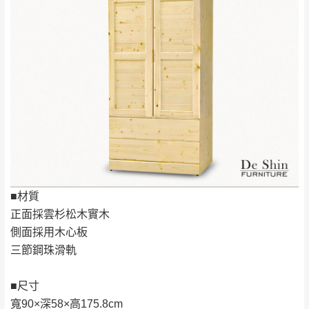
（請先線上詢問 LINE
依評論低至高排列
只顯示附上圖片
→
@dershin
）
若商品價格或庫存有異常，商家有權取消訂
只顯示附上評論
單。
部分網路商品恕無法更改原設計或客製，敬請
桃園
復興鄉
見諒！
接單後二日內(不含例假日)，我們客服會與您
峨眉鄉、五峰鄉、
電話聯絡或E-Mail通知確認訂單。
橫山、北埔鄉、尖
（線上客
服 LINE →
@dershin
）
石鄉、寶山鄉山
新竹
下單前先詢問是否現貨
，若未詢問下單後無
區、新埔山區、芎
現貨我們客服會再來電或E-Mail與您聯絡
林山區、關西 玉山
免 運
（洽詢方式請搜尋 L
ine ID →
@dershin
）
里
費
■材質
運送範圍：限定北至基隆，南至苗栗，偏遠
正面採雲杉松木實木
地區恕無法提供運送 (詳見運送規章)。
台北
無
側面採用木心板
三節鋼珠滑軌
雙溪、貢寮、烏
配送範圍：
來、平溪、九份、
苗栗至基隆；其它地區暫不開放，如因特殊
■尺寸
石門、林口 下福
＊A108產品另收運費
地型限制(山區、鄉、鎮、村)、樓梯太小、無
寬90×深58×高175.8cm