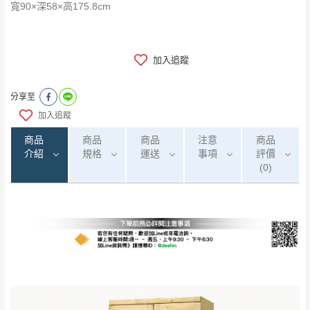
寬90×深58×高175.8cm
加入追蹤
分享至
加入追蹤
商品
商品
商品
注意
商品
介紹
規格
運送
事項
評價
(0)
0
注意事項：
/5
運 費 說 明
(0)筆
由於
品項繁多，網頁無法及時更新，如有需
要購買商品，請於出發前來電或到「官方
全部
依評論高至低排列
偏遠地區
Line客服」來信確認商品是否有「現貨」與
運送地
區
運送費用
「金額」。