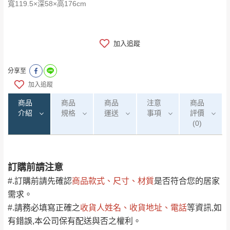
​​​​​​​寬119.5×深58×高176cm
加入追蹤
分享至
加入追蹤
商品
商品
商品
注意
商品
介紹
規格
運送
事項
評價
(0)
訂購前請注意
0
注意事項：
/5
運 費 說 明
(0)筆
#.訂購前請先確認
商品款式、尺寸、材質
是否符合您的居家
由於
品項繁多，網頁無法及時更新，如有需
需求。
要購買商品，請於出發前來電或到「官方
#.請務必填寫正確之
收貨人姓名、收貨地址、電話
等資訊,如
全部
依評論高至低排列
偏遠地區
Line客服」來信確認商品是否有「現貨」與
運送地
區
運送費用
有錯誤,本公司保有配送與否之權利。
「金額」。
（請先線上詢問 LINE