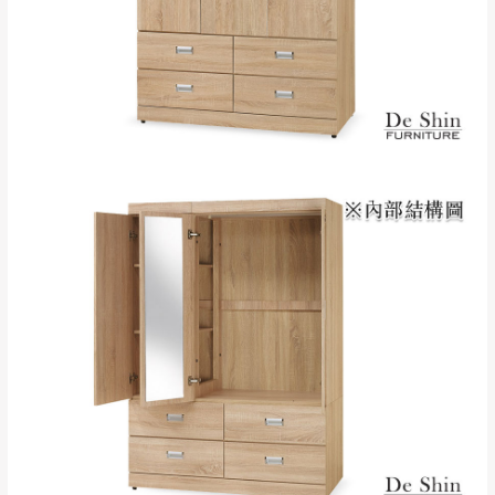
里、新店山區、三
新北
法搬運上樓等因素，導致無法配送，
本公司
峽山區、石碇、坪
保有出貨的權利。
林、福隆、淡水山
保護物流人員的工作安全，賣家無提供吊掛
區、北投湖山路、
服務，若需以吊車或其他的吊掛方式吊運，
深坑山區
費用將由買方自行支付。
$ 9,000以上：免
因大型傢俱有組裝、配送的問題，並非一般
運費
快速到貨商品，無法指定特定時間送達，司
基隆
$ 9,000以下：
基隆山區
機當天到貨前皆會再與您通知，讓你不用整
NT$500元
天在家等貨，以節省您的寶貴時間。
＊A108產品另收運費
由於百貨公司配送較為不易，故暫無法配送
$ 9,000以上：免
至百貨公司內部。
卓蘭鎮、三灣、通
運費
霄山區、西湖、泰
苗栗
$ 9,000以下：
安鄉、大湖鄉、頭
發票寄送：
NT$500元
屋、獅潭鄉
若您選擇三聯式或索取兩聯式發票，發票將於商品
＊A108產品另收運費
完成出貨15個工作天另行寄出，另外約加上2~7個
工作天內送達，如遇國定假日將順延寄送。
配送天數：5~14天