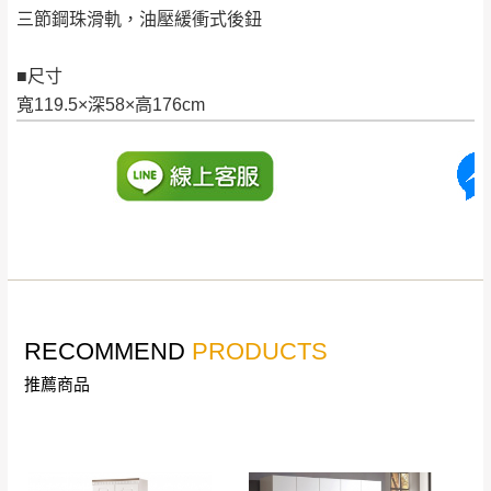
。
三節鋼珠滑軌，油壓緩衝式後鈕
非因本公司問題而需退換貨，請於收到貨7日
其它注意事項
內通知客服人員(Line@ ID：
@dershin
)
，並
■尺寸
本司貨車運送如因路況不佳、天候惡劣、過於偏遠之
須保持商品全新狀態與完整包裝。鑑賞期間
寬119.5×深58×高176cm
山區內等，或收貨地點搬運過於困難等因素，導致無
若發生非本司因素致使之汙損破壞，恕無法
法順利配送，本公司除了盡最大努力完成配送外，視
辦理退換貨。
狀況保有出貨的權利。
台北市、新北市地區固定每周(三)、(日)兩天
保護物流人員的工作安全，賣家無提供吊掛服務，若
收送貨，敬請見諒！
需以吊車或其他的吊掛方式吊運，費用將由買方自行
本公司部份商品無維修服務，超過7日鑑賞
支付。
期，商品使用年限，因客人使用習慣、居家
因大型傢俱有組裝、配送的問題，並非一般快速到貨
環境不同。若屬人為因素導致商品損壞、零
商品，無法指定特定時間送達，司機當天到貨前皆會
件短缺，則維修、搬運費用，需由消費者自
再與您通知，讓您不用整天在家等貨，以免浪費你的
RECOMMEND
PRODUCTS
行吸收(另事先與消費者報價，消費者同意將
寶貴時間。
推薦商品
會進行維修)。
如遇自然災害、政府宣布之災害警報等不可抗力情
到貨7日內為鑑賞期(注意:鑑賞期非試用期)，
事，而危及運送人員輸送之安全，本司得視狀況延後
若非商品品質瑕疵問題於鑑賞期內退貨之情
或停止運送服務。
形，我們需酌收退貨運費。
百貨公司配送暫無法配合開店前、閉店後時段，並送