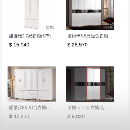
如欲放置營業場所及公開場合之商品則無享
至百貨公司卸貨區為限，恕無法送至指定樓面。
《 如
有商品一年保固之服務。
遇百貨周年慶期間，恕暫停百貨公司相關運送 》
無回收家具服務，若需回收家俱可聯絡當地請清潔隊
▪️
訂單成立
時請儘速於三日內完成付款，
交易恕不
回收,免付費清運專線：0800-085-717
殺價，商品均已最低價格售出
，且在特定時日會給
諾維雅2.7尺衣櫥(675)
波爾卡6.8尺組合衣櫥(全組)
予折扣，請密切注意。
$ 15,940
$ 26,570
▪️
三
日內若未接獲您的匯款或轉帳通知，商品將不
予保留(訂單自動取消)。
▪️
無回收家具服務，若需回收家具可聯絡當地請清
潔隊回收,免付費清運專線：0800-085-717。
諾維雅8尺組合衣櫥(全組)(675X3)
波爾卡2.7尺衣櫥(有籃)(540B)
$ 47,820
$ 9,820