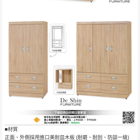
到貨時間：指定送貨日當天以電話聯絡確認
退換貨說明：
若收到不良品，請於到貨日起七日內通知本
｜周（一）配送部門固定公休無送貨｜
公司客服人員，我們將為您更換新品，運費
皆由本站負責，所有退回及換貨之商品必須
台北市、新北市地區固定每周(三)、(日)兩天收送貨
是全新狀態且完整包裝，床墊、床包、枕頭
類產品需為未拆封狀態(請保持商品、附件、
包裝、廠商紙及所有附隨文件或資料之完整
暫無配送地區
：
彰化、南投、雲林、嘉義、台南、高
性)，若未依照上述方式處理，恕無法接受退
雄、屏東、宜蘭、 花蓮、台東、金門、馬祖、澎湖地區
貨。
（可於LINE線上詢問 →
@dershin
）
由於透過電腦螢幕選購商品，可能會因個人
電腦螢幕的設定色差或解析度等因素， 與實
際商品的顏色、質感稍有不同，如因此而需
加收說明
退換貨，
需自付來回運費及人資成本
，請您
訂購前詳加確認。(包含商品尺寸是否合適)。
訂購前請確認商品尺寸，大型物件因為人工
■材質
丈量，難免會有些許誤差值(約正負0.5CM)
。
正面、外側採用進口美耐皿木板 (耐磨、耐刮、防燄一級)
詳細尺寸以實品為主。