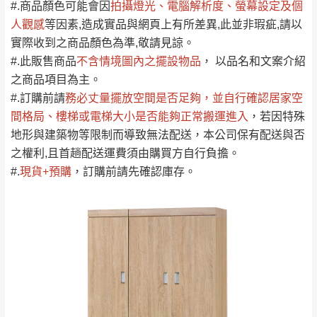
依評論低至高排列
只顯示附上圖片
#.商品顏色可能會
因
拍攝燈光、電腦解析度、螢幕設定及個
→
@dershin
）
人觀感
若商品價格或庫存有異常，商家有權取消訂
等因素,造成實品與網頁上有所差異,此並非瑕疵,請以
只顯示附上評論
實際收到之商品顏色為準,敬請見諒。
單。
部分網路商品恕無法更改原設計或客製，敬請
桃園
復興鄉
#.此販售商品
不含情境圖內之擺設物品
， 以品名和文案介紹
見諒！
之商品項目為主。
接單後二日內(不含例假日)，我們客服會與您
峨眉鄉、五峰鄉、
#.訂購前請
務必丈量擺放空間是否足夠
，並自行確認居家空
電話聯絡或E-Mail通知確認訂單。
橫山、北埔鄉、尖
間格局、
樓梯或電梯大小是否能夠正常搬運進入
，若因特殊
（線上客
服 LINE →
@dershin
）
石鄉、寶山鄉山
地形與建築物等限制而導致無法配送，本公司保有配送與否
新竹
下單前先詢問是否現貨
，若未詢問下單後無
區、新埔山區、芎
之權利,且首趟配送運費須由購買方自行負擔。
現貨我們客服會再來電或E-Mail與您聯絡
林山區、關西 玉山
#
.
現貨+預購
，訂購前請先確認庫存。
免 運
（洽詢方式請搜尋 L
ine ID →
@dershin
）
里
費
運送範圍：限定北至基隆，南至苗栗，偏遠
地區恕無法提供運送 (詳見運送規章)。
台北
無
雙溪、貢寮、烏
配送範圍：
來、平溪、九份、
苗栗至基隆；其它地區暫不開放，如因特殊
石門、林口 下福
＊A108產品另收運費
地型限制(山區、鄉、鎮、村)、樓梯太小、無