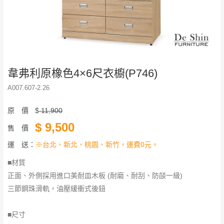
韋弗利原橡色4×6尺衣櫥(P746)
A007.607-2.26
原 價
$
11,900
$
9,500
售 價
運 送：
※台北、新北、桃園、新竹，運費0元。
■材質
正面、外側採用進口美耐皿木板 (耐磨、耐刮、防燄一級)
三節鋼珠滑軌，油壓緩衝式後鈕
■尺寸